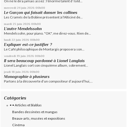
On ne le dira jamais assez : l’énorme talent d’ Isild...
mercredi 24
juin 2026
00h00
Le Garçon qui faisait danser les collines
Les Cramés de la Bobine présentent à l'Alticiné de...
mardi 23
juin 2026
00h00
L’autre Mendelssohn
Mendelssohn, pour piano. "OK", me direz-vous. Rien de...
lundi 22
juin 2026
00h00
Expliquer est-ce justifier ?
Le Café philosophique de Montargis proposera son...
vendredi 19
juin 2026
00h00
Il sera beaucoup pardonné à Lionel Langlais
Lionel Langlais sort son cinquième album, sobrement...
jeudi 18
juin 2026
00h00
Monographie à plusieurs
Partons à la découverte d’un compositeur d’aujourd’hui,...
Catégories
• • Articles et blablas
Bandes dessinées et mangas
Beaux-arts, musées et expositions
Cinéma