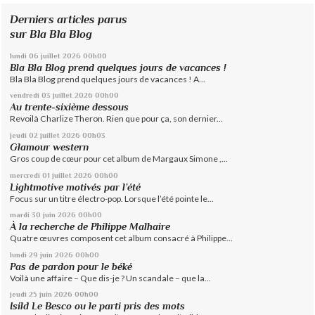
Derniers articles parus
sur Bla Bla Blog
lundi 06
juillet 2026
00h00
Bla Bla Blog prend quelques jours de vacances !
Bla Bla Blog prend quelques jours de vacances ! A...
vendredi 03
juillet 2026
00h00
Au trente-sixième dessous
Revoilà Charlize Theron. Rien que pour ça, son dernier...
jeudi 02
juillet 2026
00h03
Glamour western
Gros coup de cœur pour cet album de Margaux Simone ,...
mercredi 01
juillet 2026
00h00
Lightmotive motivés par l’été
Focus sur un titre électro-pop. Lorsque l’été pointe le...
mardi 30
juin 2026
00h00
À la recherche de Philippe Malhaire
Quatre œuvres composent cet album consacré à Philippe...
lundi 29
juin 2026
00h00
Pas de pardon pour le béké
Voilà une affaire – Que dis-je ? Un scandale – que la...
jeudi 25
juin 2026
00h00
Isild Le Besco ou le parti pris des mots