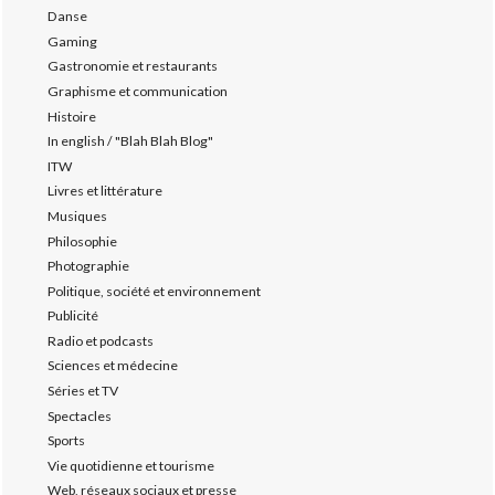
Danse
Gaming
Gastronomie et restaurants
Graphisme et communication
Histoire
In english / "Blah Blah Blog"
ITW
Livres et littérature
Musiques
Philosophie
Photographie
Politique, société et environnement
Publicité
Radio et podcasts
Sciences et médecine
Séries et TV
Spectacles
Sports
Vie quotidienne et tourisme
Web, réseaux sociaux et presse