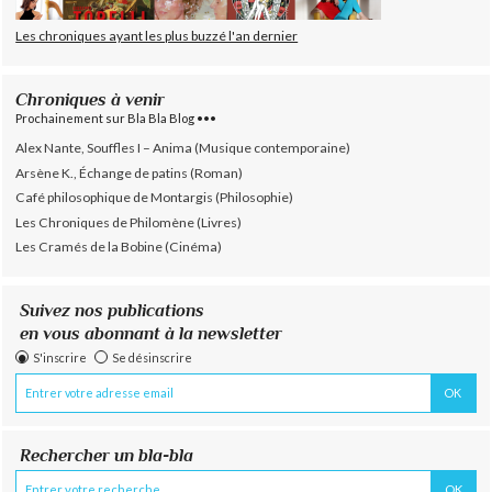
Les chroniques ayant les plus buzzé l'an dernier
Chroniques à venir
Prochainement sur Bla Bla Blog •••
Alex Nante, Souffles I – Anima (Musique contemporaine)
Arsène K., Échange de patins (Roman)
Café philosophique de Montargis (Philosophie)
Les Chroniques de Philomène (Livres)
Les Cramés de la Bobine (Cinéma)
Suivez nos publications
en vous abonnant à la newsletter
S'inscrire
Se désinscrire
Rechercher un bla-bla