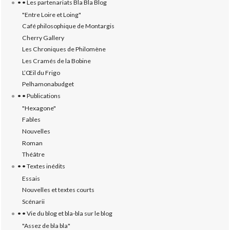
• • Les partenariats Bla Bla Blog
"Entre Loire et Loing"
Café philosophique de Montargis
Cherry Gallery
Les Chroniques de Philomène
Les Cramés de la Bobine
L’‎Œil du Frigo
Pelhamonabudget
• • Publications
"Hexagone"
Fables
Nouvelles
Roman
Théâtre
• • Textes inédits
Essais
Nouvelles et textes courts
Scénarii
• • Vie du blog et bla-bla sur le blog
"Assez de bla bla"