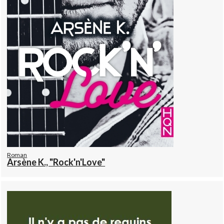
Roman
Arsène K., "Rock'n'Love"