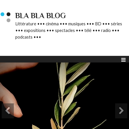
BLA BLA BLOG
Littérature ••• cinéma ••• musiques ••• BD ••• séries
••• expositions ••• spectacles ••• télé ••• radio •••
podcasts •••