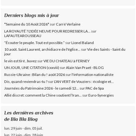
Derniers blogs mis à jour
*Semaine du 10 Août 2026*
sur
Carré Verlaine
LA ROYAUTÉ ? L'IDÉE NEUVE POUR REDRESSER LA...
sur
LAFAUTEAROUSSEAU
”Écouter le peuple. Tout est possible.”
sur
Lionel Baland
10 août. Saint Laurent, archidiacre de l'église...
sur
Vie des Saints - Saint du
jour
le vin est tiré , buvez
sur
VIE DU CHATEAU à FERNEY
UN JOUR, UNE CITATION (cxxviii)
sur
Alain Van Praet - BLOG
Russie-Ukraine : Bilan du ! août 2026
sur
l'information nationaliste
Dis, quand reviendras-tu ?
sur
L'AN VERT de Vouziers : écologie et...
Journées du Patrimoine 2026 - le samedi 12...
sur
PAC de Spa
Allié discret: comment la Chine soutient l’Iran...
sur
Euro-Synergies
Les dernières archives
de Bla Bla Blog
lun. 29 juin - dim. 05 juil.
lun. 22 juin - dim. 28 juin