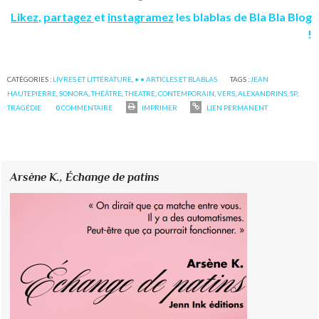
Likez
,
partagez
et
instagramez
les blablas de Bla Bla Blog
!
CATÉGORIES :
LIVRES ET LITTÉRATURE
,
• • ARTICLES ET BLABLAS
TAGS :
JEAN
HAUTEPIERRE
,
SONORA
,
THÉÂTRE
,
THEATRE
,
CONTEMPORAIN
,
VERS
,
ALEXANDRINS
,
SP
,
TRAGÉDIE
0
COMMENTAIRE
IMPRIMER
LIEN PERMANENT
Arsène K.,
Échange de patins