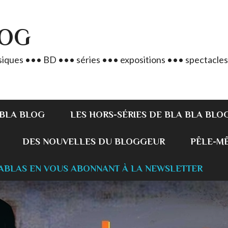
LOG
iques ••• BD ••• séries ••• expositions ••• spectacles
 BLA BLOG
LES HORS-SÉRIES DE BLA BLA BLO
DES NOUVELLES DU BLOGGEUR
PÊLE-MÊL
ABLAS EN VOUS ABONNANT À LA NEWSLETTER