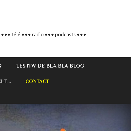
 ••• télé ••• radio ••• podcasts •••
G
LES ITW DE BLA BLA BLOG
E...
CONTACT