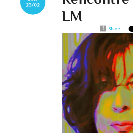
23/02
LM
Share