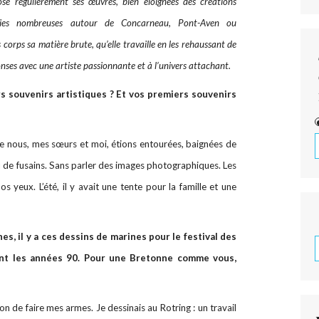
ose régulièrement ses œuvres, bien éloignées des créations
leries nombreuses autour de Concarneau, Pont-Aven ou
corps sa matière brute, qu’elle travaille en les rehaussant de
nses avec une artiste passionnante et à l’univers attachant.
rs souvenirs artistiques ? Et vos premiers souvenirs
que nous, mes sœurs et moi, étions entourées, baignées de
u de fusains. Sans parler des images photographiques. Les
s yeux. L’été, il y avait une tente pour la famille et une
s, il y a ces dessins de marines pour le festival des
ant les années 90. Pour une Bretonne comme vous,
çon de faire mes armes. Je dessinais au Rotring : un travail