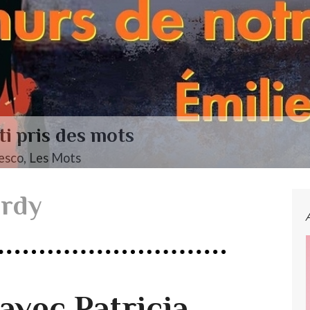
endelssohn, Das Jahr
erdy
avec Patricia