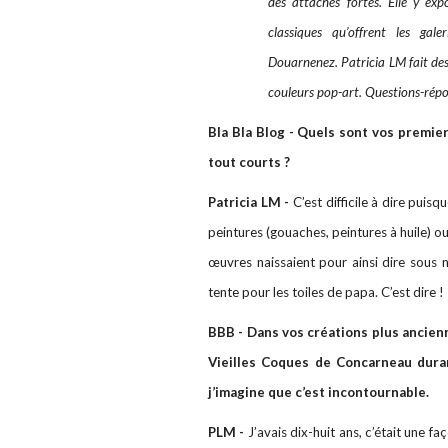
des attaches fortes. Elle y exp
classiques qu’offrent les ga
Douarnenez. Patricia LM fait des 
couleurs pop-art. Questions-répo
Bla Bla Blog - Quels sont vos premie
tout courts ?
Patricia LM -
C’est difficile à dire puis
peintures (gouaches, peintures à huile) o
œuvres naissaient pour ainsi dire sous no
tente pour les toiles de papa. C’est dire !
BBB - Dans vos créations plus ancienne
Vieilles Coques de Concarneau dur
j’imagine que c’est incontournable.
PLM -
J’avais dix-huit ans, c’était une fa