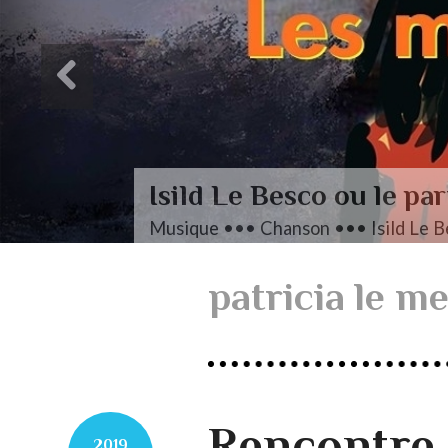
L’autre Mendelssohn
Musique ••• Classique ••• Fanny M
patricia le m
Rencontre 
2019