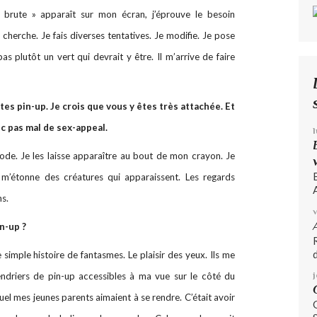
« brute » apparaît sur mon écran, j’éprouve le besoin
cherche. Je fais diverses tentatives. Je modifie. Je pose
as plutôt un vert qui devrait y être. Il m’arrive de faire
tites pin-up. Je crois que vous y êtes très attachée. Et
ec pas mal de sex-appeal.
iode. Je les laisse apparaître au bout de mon crayon. Je
et m’étonne des créatures qui apparaissent. Les regards
A
ns.
n-up ?
d
simple histoire de fantasmes. Le plaisir des yeux. Ils me
endriers de pin-up accessibles à ma vue sur le côté du
el mes jeunes parents aimaient à se rendre. C’était avoir