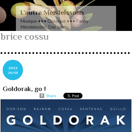
L’autre Mendelssohn
Musique ••• Classique ••• Fanny
Mendelssohn, Das Jahr
brice cossu
2022
26/01
Goldorak, go !
Share