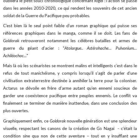
oubliera le petit souci chronologique concernant Rigel : l’action se passe
dans les années 2010-2020, ce qui rendent les souvenirs de cet ancien
soldat de la Guerre du Pacifique peu probables.
C’est bien là le seul point faible d’un roman graphique qui puisse ses
références graphiques dans le manga, comme il se doit.
Les fans de
Goldorak
retrouveront notamment les célèbres batailles et armes de
guerre du géant d’acier : "
Atolargue.. Astérohache… Pulvonium…
Achiléochoc...
"
Mais là où les scénaristes se montrent malins et intelligents c’est dans le
refus de tout manichéisme, y compris lorsqu’il s’agit de parler d’une
civilisation extraterrestre destinée à annihiler la terre pour la coloniser.
Actarus se dévoile en frère d’arme autant qu’en ennemi soucieux de
garder une coexistence pacifique entre peuples ennemis. Le conflit va
finalement se terminer de manière inattendue, dans une conclusion des
plus ouvertes.
Graphiquement enfin, ce
Goldorak
nouvelle génération est une splendeur
visuelle, respectant les canons de la création de Gō Nagai - c’était la
condition sine qua non de cette aventure – tout en y insufflant une