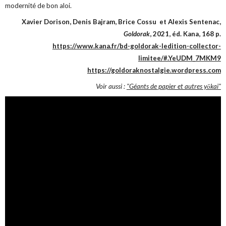
modernité de bon aloi.
Xavier Dorison, Denis Bajram, Brice Cossu et Alexis Sentenac,
Goldorak
, 2021, éd. Kana, 168 p.
https://www.kana.fr/bd-goldorak-ledition-collector-
limitee/#.YeUDM_7MKM9
https://goldoraknostalgie.wordpress.com
Voir aussi :
"Géants de papier et autres yōkai"