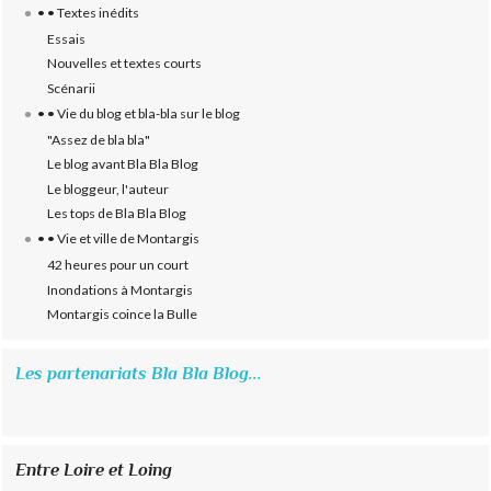
• • Textes inédits
Essais
Nouvelles et textes courts
Scénarii
• • Vie du blog et bla-bla sur le blog
"Assez de bla bla"
Le blog avant Bla Bla Blog
Le bloggeur, l'auteur
Les tops de Bla Bla Blog
• • Vie et ville de Montargis
42 heures pour un court
Inondations à Montargis
Montargis coince la Bulle
Les partenariats Bla Bla Blog...
Entre Loire et Loing