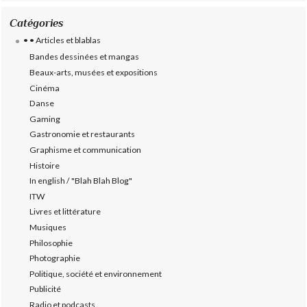
Catégories
• • Articles et blablas
Bandes dessinées et mangas
Beaux-arts, musées et expositions
Cinéma
Danse
Gaming
Gastronomie et restaurants
Graphisme et communication
Histoire
In english / "Blah Blah Blog"
ITW
Livres et littérature
Musiques
Philosophie
Photographie
Politique, société et environnement
Publicité
Radio et podcasts