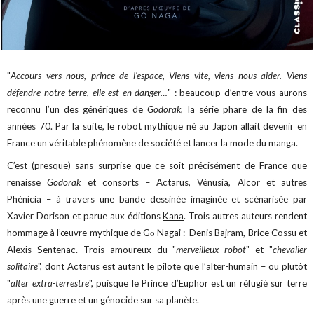
"
Accours vers nous, prince de l'espace, Viens vite, viens nous aider. Viens
défendre notre terre, elle est en danger…
" : beaucoup d’entre vous aurons
reconnu l’un des génériques de
Godorak
, la série phare de la fin des
années 70. Par la suite, le robot mythique né au Japon allait devenir en
France un véritable phénomène de société et lancer la mode du manga.
C’est (presque) sans surprise que ce soit précisément de France que
renaisse
Godorak
et consorts – Actarus, Vénusia, Alcor et autres
Phénicia – à travers une bande dessinée imaginée et scénarisée par
Xavier Dorison et parue aux éditions
Kana
. Trois autres auteurs rendent
hommage à l’œuvre mythique de Gō Nagai : Denis Bajram, Brice Cossu et
Alexis Sentenac. Trois amoureux du "
merveilleux robot
" et "
chevalier
solitaire
", dont Actarus est autant le pilote que l’alter-humain – ou plutôt
"
alter extra-terrestre
", puisque le Prince d’Euphor est un réfugié sur terre
après une guerre et un génocide sur sa planète.