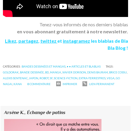
Tenez-vous informés de nos derniers blablas
en vous abonnant gratuitement à notre newsletter.
Likez
,
partagez
,
twittez
et
instagramez
les blablas de Bla
Bla Blog !
CATÉGORIES :
BANDES DESSINÉES ET MANGAS
,
• • ARTICLES ET BLABLAS
TAGS :
GOLDORAK
,
BANDE DESSINÉE
,
BD
,
MANGA
,
XAVIER DORISON
,
DENIS BAJRAM
,
BRICE COSSU
,
ALEXIS SENTENAC
,
JAPON
,
ROBOT
,
SF
,
SCIENCE-FICTION
,
EXTRA-TERRESTRES
,
VEGA
,
GO
NAGAI
,
KANA
0
COMMENTAIRE
IMPRIMER
LIEN PERMANENT
Arsène K.,
Échange de patins