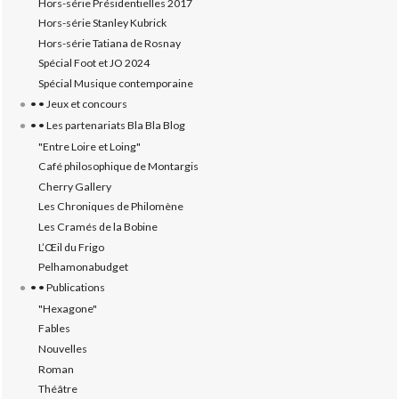
Hors-série Présidentielles 2017
Hors-série Stanley Kubrick
Hors-série Tatiana de Rosnay
Spécial Foot et JO 2024
Spécial Musique contemporaine
• • Jeux et concours
• • Les partenariats Bla Bla Blog
"Entre Loire et Loing"
Café philosophique de Montargis
Cherry Gallery
Les Chroniques de Philomène
Les Cramés de la Bobine
L’‎Œil du Frigo
Pelhamonabudget
• • Publications
"Hexagone"
Fables
Nouvelles
Roman
Théâtre