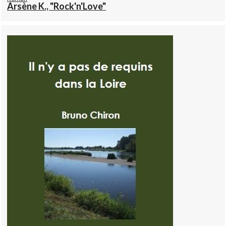
Arsène K., "Rock'n'Love"