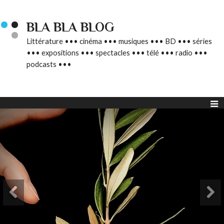
BLA BLA BLOG
Littérature ••• cinéma ••• musiques ••• BD ••• séries
••• expositions ••• spectacles ••• télé ••• radio •••
podcasts •••