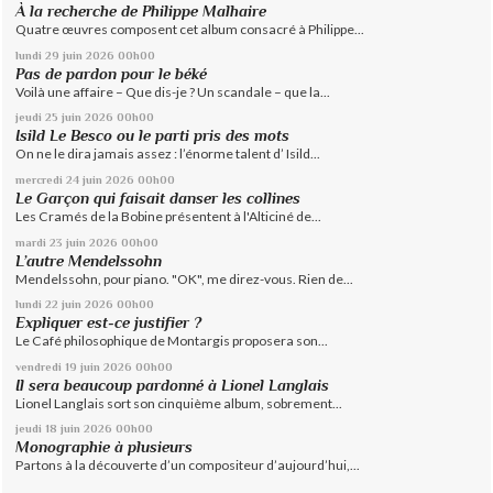
À la recherche de Philippe Malhaire
Quatre œuvres composent cet album consacré à Philippe...
lundi 29
juin 2026
00h00
Pas de pardon pour le béké
Voilà une affaire – Que dis-je ? Un scandale – que la...
jeudi 25
juin 2026
00h00
Isild Le Besco ou le parti pris des mots
On ne le dira jamais assez : l’énorme talent d’ Isild...
mercredi 24
juin 2026
00h00
Le Garçon qui faisait danser les collines
Les Cramés de la Bobine présentent à l'Alticiné de...
mardi 23
juin 2026
00h00
L’autre Mendelssohn
Mendelssohn, pour piano. "OK", me direz-vous. Rien de...
lundi 22
juin 2026
00h00
Expliquer est-ce justifier ?
Le Café philosophique de Montargis proposera son...
vendredi 19
juin 2026
00h00
Il sera beaucoup pardonné à Lionel Langlais
Lionel Langlais sort son cinquième album, sobrement...
jeudi 18
juin 2026
00h00
Monographie à plusieurs
Partons à la découverte d’un compositeur d’aujourd’hui,...