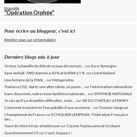
Nouvelle
"Opération Orphée"
Pour écrire au bloggeur, c'est ici
Rendez-vous sur ce formulaire
Derniers blogs mis à jour
Ormuz: la bataille du détroit se joue désormais...
sur
Euro-Synergies
Saxe-Anhalt : l'AfD donnée à 43 % et le BSW à 5 %.
sur
Lionel Baland
Une histoire de la STASI...
sur
Métapo infos
Toulouse (31) : Après une altercation, un jeune...
sur
l'information nationaliste
Dans deux mois, notre revue Synthèse nationale...
sur
SYNTHESE NATIONALE
Je sais qu'il y a de petites difficultés , mais...
sur
VIE DU CHATEAU à FERNEY
Comment économiser l’eau potable d’une ancienne...
sur
Docteur Sangsue
Championnat de France
sur
ECHIQUIER LEMPDAIS - Fédération Française
des...
Toast de chèvre frais et betterave
sur
Cuisine Toulousaine et Occitane
Questionnement (7)
sur
Court, toujours !