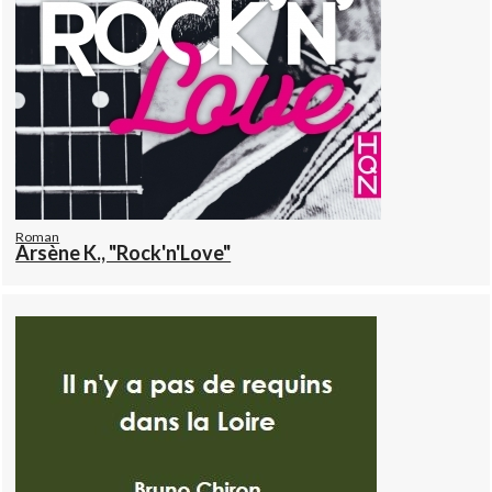
Roman
Arsène K., "Rock'n'Love"