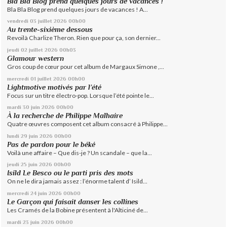
Bla Bla Blog prend quelques jours de vacances !
Bla Bla Blog prend quelques jours de vacances ! A...
vendredi 03
juillet 2026
00h00
Au trente-sixième dessous
Revoilà Charlize Theron. Rien que pour ça, son dernier...
jeudi 02
juillet 2026
00h03
Glamour western
Gros coup de cœur pour cet album de Margaux Simone ,...
mercredi 01
juillet 2026
00h00
Lightmotive motivés par l’été
Focus sur un titre électro-pop. Lorsque l’été pointe le...
mardi 30
juin 2026
00h00
À la recherche de Philippe Malhaire
Quatre œuvres composent cet album consacré à Philippe...
lundi 29
juin 2026
00h00
Pas de pardon pour le béké
Voilà une affaire – Que dis-je ? Un scandale – que la...
jeudi 25
juin 2026
00h00
Isild Le Besco ou le parti pris des mots
On ne le dira jamais assez : l’énorme talent d’ Isild...
mercredi 24
juin 2026
00h00
Le Garçon qui faisait danser les collines
Les Cramés de la Bobine présentent à l'Alticiné de...
mardi 23
juin 2026
00h00