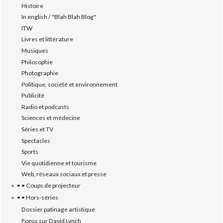
Histoire
In english / "Blah Blah Blog"
ITW
Livres et littérature
Musiques
Philosophie
Photographie
Politique, société et environnement
Publicité
Radio et podcasts
Sciences et médecine
Séries et TV
Spectacles
Sports
Vie quotidienne et tourisme
Web, réseaux sociaux et presse
• • Coups de projecteur
• • Hors-séries
Dossier patinage artistique
Focus sur David Lynch