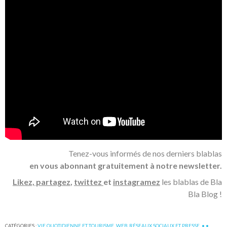
Tenez-vous informés de nos derniers blablas
en vous abonnant gratuitement à notre newsletter.
Likez, partagez
,
twittez
et
instagramez
les blablas de Bla
Bla Blog !
CATÉGORIES :
VIE QUOTIDIENNE ET TOURISME
,
WEB, RÉSEAUX SOCIAUX ET PRESSE
,
• •