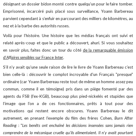
désignant un dossier bidon monté contre quelqu’un pour le faire tomber.
Emprisonné, incarcéré puis placé sous surveillance, Yoann Barbereau
parvient cependant à s’enfuir en parcourant des milliers de kilomètres, au
nez et à la barbe des autorités russes.
Voilà pour l’histoire. Une histoire que les médias français ont suivi et
relaté après-coup et que le public a découvert, ahuri. Si vous souhaitez
en savoir plus, faites donc un tour du côté
de la remarquable émission
d’
Affaires sensibles
sur France Inter
.
S’il n’y avait qu’une seule raison de lire le livre de Yoann Barbereau c’est
bien celle-là : découvrir le complot incroyable d’un Français "presque"
ordinaire (car Yoann Barbereau reste tout de même un homme assez peu
commun, comme il en témoigne) pris dans un piège fomenté par des
agents du FSB (l’ex-KGB), beaucoup plus pied-nickelés et stupides que
l’image que l’on a de ces fonctionnaires, prêts à tout pour des
motivations qui restent encore obscures. Yoann Barbereau le dit
autrement, en prenant l’exemple du film des frères Cohen,
Burn After
Reading
: "
Les benêts ont enchaîné les décisions insensées sans jamais rien
comprendre de la mécanique cruelle qu’ils alimentaient. Il n’y avait pourtant