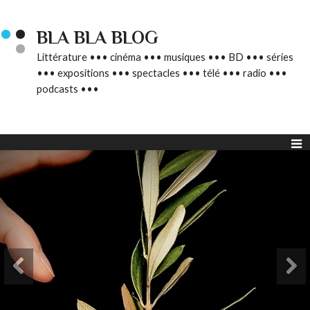
BLA BLA BLOG
Littérature ••• cinéma ••• musiques ••• BD ••• séries
••• expositions ••• spectacles ••• télé ••• radio •••
podcasts •••