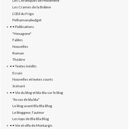
Les Chroniques de Philomène
Les Cramés de la Bobine
L’‎Œil du Frigo
Pelhamonabudget
• • Publications
"Hexagone"
Fables
Nouvelles
Roman
Théâtre
• • Textes inédits
Essais
Nouvelles et textes courts
Scénarii
• • Vie du blog et bla-bla sur le blog
"Assez de bla bla"
Le blog avant Bla Bla Blog
Le bloggeur, l'auteur
Les tops de Bla Bla Blog
• • Vie et ville de Montargis