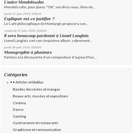
L’autre Mendelssohn
Mendelssohn, pour piano. "OK", me direz-vous. Rien de...
lundi 22
juin 2026
00h00
Expliquer est-ce justifier ?
Le Café philosophique de Montargis proposera son...
vendredi 19
juin 2026
00h00
Il sera beaucoup pardonné à Lionel Langlais
Lionel Langlais sort son cinquième album, sobrement...
jeudi 18
juin 2026
00h00
Monographie à plusieurs
Partons à la découverte d’un compositeur d’aujourd’hui,...
Catégories
• • Articles et blablas
Bandes dessinées et mangas
Beaux-arts, musées et expositions
Cinéma
Danse
Gaming
Gastronomie et restaurants
Graphisme et communication