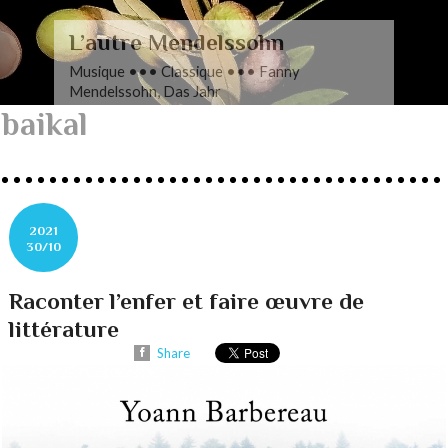
L’autre Mendelssohn
Musique ••• Classique ••• Fanny
Mendelssohn, Das Jahr
baikal
2021
30/10
Raconter l’enfer et faire œuvre de
littérature
Share