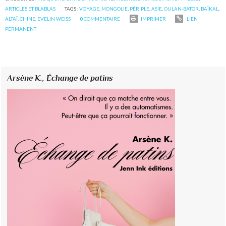
ARTICLES ET BLABLAS
TAGS :
VOYAGE
,
MONGOLIE
,
PÉRIPLE
,
ASIE
,
OULAN-BATOR
,
BAÏKAL
,
ALTAÏ
,
CHINE
,
EVELIN WEISS
0
COMMENTAIRE
IMPRIMER
LIEN
PERMANENT
Arsène K.,
Échange de patins