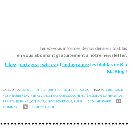
Tenez-vous informés de nos derniers blablas
en vous abonnant gratuitement à notre newsletter.
Likez
,
partagez
,
twittez
et
instagramez
les blablas de Bla
Bla Blog !
CATÉGORIES :
LIVRES ET LITTÉRATURE
,
• • ARTICLES ET BLABLAS
TAGS :
SIBÉRIE
,
RUSSIE
,
YONN BARBEREAU
,
FSB
,
ALLIANCE FRANÇAISE
,
DOCUMENT
,
TÉMOIGNAGE
,
AMBASSADE
FRANÇAISE
,
BAIKAL
,
COMPLOT
,
UNION SOVIÉTIQUE
,
RUSSE
0
COMMENTAIRE
IMPRIMER
LIEN PERMANENT