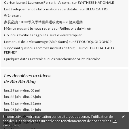
Carton jaune à Laurence Ferrari : l’Arcom...
sur
SYNTHESE NATIONALE
Le développement de la formation sacerdotale...
sur
BELGICATHO
9/14e
sur
;_
家長必讀：IB中學入學準備與選校攻略
sur
健康運動
Mémoire quand tu nous retiens
sur
Réflexions du Miroir
Coucou revoilà les cagoulés.
sur
Le vieux templier
Le manuel de la vie sauvage (Alain Saury)
sur
ET POURQUOI DONC ?
supposant que nous sommes instruits de tout,...
sur
VIE DU CHATEAU à
FERNEY
Quelques dates à retenir
sur
Les Marcheux de Saint-Plantaire
Les dernières archives
de Bla Bla Blog
lun. 29 juin - dim. 05 juil.
lun. 22 juin - dim. 28 juin
lun. 15 juin - dim. 21 juin
lun. 08 juin - dim. 14 juin
lun. 01 juin - dim. 07 juin
En poursuivant votre navigation sur ce site, vous acceptez l'utilisation de
cookies. Ces derniers assurent le bon fonctionnement de nos services.
En
lun. 25 mai - dim. 31 mai
savoir plus
.