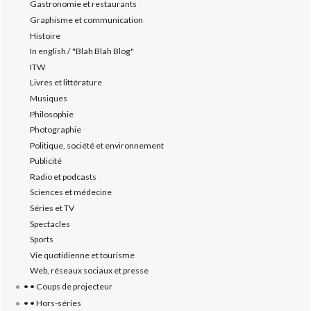
Gastronomie et restaurants
Graphisme et communication
Histoire
In english / "Blah Blah Blog"
ITW
Livres et littérature
Musiques
Philosophie
Photographie
Politique, société et environnement
Publicité
Radio et podcasts
Sciences et médecine
Séries et TV
Spectacles
Sports
Vie quotidienne et tourisme
Web, réseaux sociaux et presse
• • Coups de projecteur
• • Hors-séries