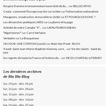
Respice Domine in testamentum tuum (Introit du...
sur
BELGICATHO
Ceuta : comment l’Europe marche sur la tête
sur
l'information nationaliste
Mougeons, moutruches et muselières (636)
sur
ET POURQUOI DONC ?
Les dimanches poétiques (405)
sur
La plume et la page
Activité de notre Compte ”X”...
sur
LAFAUTEAROUSSEAU
*Algériennes*
sur
Carré Verlaine
Verbatim
sur
Le Bouquineur
UN JOUR, UNE CITATION (cxxvii)
sur
Alain Van Praet - BLOG
9 août. Saint Jean-Marie-Baptiste Vianney, curé...
sur
Vie des Saints - Saint du
jour
les regrets de toute la France et l'estime de...
sur
VIE DU CHATEAU à FERNEY
Les dernières archives
de Bla Bla Blog
lun. 29 juin - dim. 05 juil.
lun. 22 juin - dim. 28 juin
lun. 15 juin - dim. 21 juin
lun. 08 juin - dim. 14 juin
lun. 01 juin - dim. 07 juin