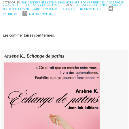
CATÉGORIES :
BANDES DESSINÉES ET MANGAS
,
HORS-SÉRIE CONFRÉRIE DES 10 001 PAGES
,
• • ARTICLES ET BLABLAS
,
• • HORS-SÉRIES
TAGS :
JEAN-PAUL NISHI
,
JP NISHI
,
MANGA
,
BD
,
BANDE DESSINÉE
,
PARIS
,
TÉMOIGNAGE
,
JAPONAIS
0
COMMENTAIRE
IMPRIMER
LIEN PERMANENT
Les commentaires sont fermés.
Arsène K.,
Échange de patins