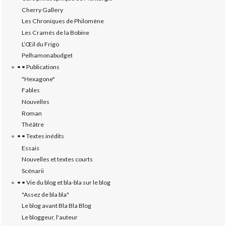
Cherry Gallery
Les Chroniques de Philomène
Les Cramés de la Bobine
L’‎Œil du Frigo
Pelhamonabudget
• • Publications
"Hexagone"
Fables
Nouvelles
Roman
Théâtre
• • Textes inédits
Essais
Nouvelles et textes courts
Scénarii
• • Vie du blog et bla-bla sur le blog
"Assez de bla bla"
Le blog avant Bla Bla Blog
Le bloggeur, l'auteur