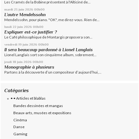
Les Cramés de la Bobine présentent à l'Alticiné de...
mardi 23
juin 2026
00h00
L’autre Mendelssohn
Mendelssohn, pour piano. "OK", me direz-vous. Rien de...
lundi 22
juin 2026
00h00
Expliquer est-ce justifier ?
Le Café philosophique de Montargis proposera son...
vendredi 19
juin 2026
00h00
Il sera beaucoup pardonné à Lionel Langlais
Lionel Langlais sort son cinquième album, sobrement...
jeudi 18
juin 2026
00h00
Monographie à plusieurs
Partons à la découverte d’un compositeur d’aujourd’hui,...
Catégories
• • Articles et blablas
Bandes dessinées et mangas
Beaux-arts, musées et expositions
Cinéma
Danse
Gaming