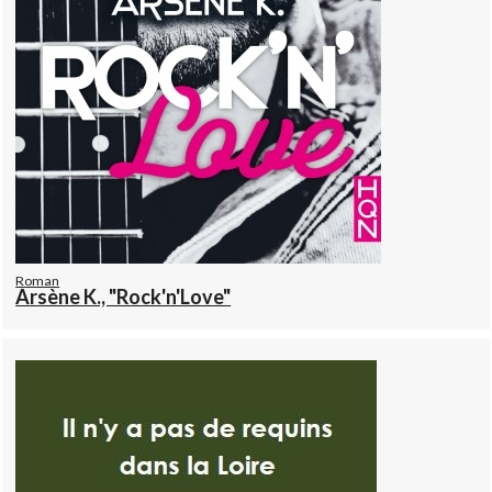
Roman
Arsène K., "Rock'n'Love"