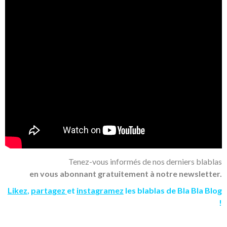
Tenez-vous informés de nos derniers blablas
en vous abonnant gratuitement à notre newsletter.
Likez
,
partagez
et
instagramez
les blablas de Bla Bla Blog
!