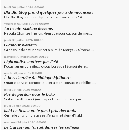
lundi 06
juillet 2026
00h00
Bla Bla Blog prend quelques jours de vacances !
Bla Bla Blog prend quelques jours de vacances ! A...
vendredi 03
juillet 2026
00h00
Au trente-sixième dessous
Revoilà Charlize Theron. Rien que pour ça, son dernier...
jeudi 02
juillet 2026
00h03
Glamour western
Gros coup de cœur pour cet album de Margaux Simone ,...
mercredi 01
juillet 2026
00h00
Lightmotive motivés par l’été
Focus sur un titre électro-pop. Lorsque l’été pointe le...
mardi 30
juin 2026
00h00
À la recherche de Philippe Malhaire
Quatre œuvres composent cet album consacré à Philippe...
lundi 29
juin 2026
00h00
Pas de pardon pour le béké
Voilà une affaire – Que dis-je ? Un scandale – que la...
jeudi 25
juin 2026
00h00
Isild Le Besco ou le parti pris des mots
On ne le dira jamais assez : l’énorme talent d’ Isild...
mercredi 24
juin 2026
00h00
Le Garçon qui faisait danser les collines