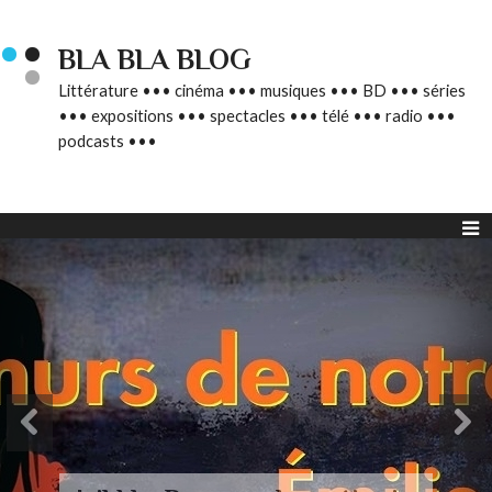
BLA BLA BLOG
Littérature ••• cinéma ••• musiques ••• BD ••• séries
••• expositions ••• spectacles ••• télé ••• radio •••
podcasts •••