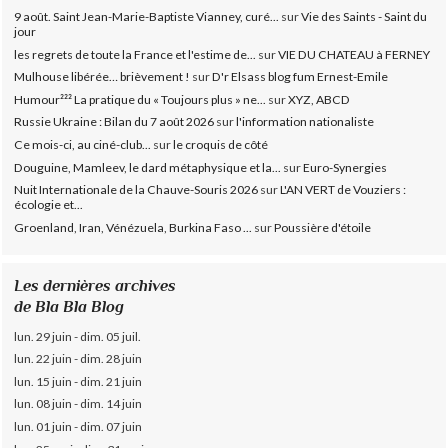
9 août. Saint Jean-Marie-Baptiste Vianney, curé...
sur
Vie des Saints - Saint du
jour
les regrets de toute la France et l'estime de...
sur
VIE DU CHATEAU à FERNEY
Mulhouse libérée… brièvement !
sur
D'r Elsass blog fum Ernest-Emile
Humour²²² La pratique du « Toujours plus » ne...
sur
XYZ, ABCD
Russie Ukraine : Bilan du 7 août 2026
sur
l'information nationaliste
Ce mois-ci, au ciné-club...
sur
le croquis de côté
Douguine, Mamleev, le dard métaphysique et la...
sur
Euro-Synergies
Nuit Internationale de la Chauve-Souris 2026
sur
L'AN VERT de Vouziers :
écologie et...
Groenland, Iran, Vénézuela, Burkina Faso ...
sur
Poussière d'étoile
Les dernières archives
de Bla Bla Blog
lun. 29 juin - dim. 05 juil.
lun. 22 juin - dim. 28 juin
lun. 15 juin - dim. 21 juin
lun. 08 juin - dim. 14 juin
lun. 01 juin - dim. 07 juin