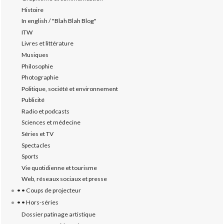
Histoire
In english / "Blah Blah Blog"
ITW
Livres et littérature
Musiques
Philosophie
Photographie
Politique, société et environnement
Publicité
Radio et podcasts
Sciences et médecine
Séries et TV
Spectacles
Sports
Vie quotidienne et tourisme
Web, réseaux sociaux et presse
• • Coups de projecteur
• • Hors-séries
Dossier patinage artistique