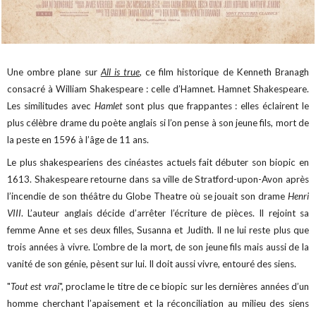
Une ombre plane sur
All is true
, ce film historique de Kenneth Branagh
consacré à William Shakespeare : celle d’Hamnet. Hamnet Shakespeare.
Les similitudes avec
Hamlet
sont plus que frappantes : elles éclairent le
plus célèbre drame du poète anglais si l’on pense à son jeune fils, mort de
la peste en 1596 à l’âge de 11 ans.
Le plus shakespeariens des cinéastes actuels fait débuter son biopic en
1613. Shakespeare retourne dans sa ville de Stratford-upon-Avon après
l’incendie de son théâtre du Globe Theatre où se jouait son drame
Henri
VIII
. L’auteur anglais décide d’arrêter l’écriture de pièces. Il rejoint sa
femme Anne et ses deux filles, Susanna et Judith. Il ne lui reste plus que
trois années à vivre. L’ombre de la mort, de son jeune fils mais aussi de la
vanité de son génie, pèsent sur lui. Il doit aussi vivre, entouré des siens.
"
Tout est vrai
", proclame le titre de ce biopic sur les dernières années d’un
homme cherchant l’apaisement et la réconciliation au milieu des siens