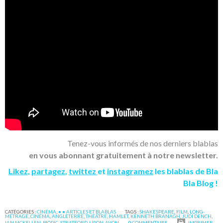
Tenez-vous informés de nos derniers blablas
en vous abonnant gratuitement à notre newsletter.
Likez
,
partagez
,
twittez
et
instagramez
les blablas de Bla
Bla Blog !
CATÉGORIES :
CINÉMA
,
• • ARTICLES ET BLABLAS
TAGS :
SHAKESPEARE
,
FILM
,
LONG-
MÉTRAGE
,
CINÉMA
,
ANGLETERRE
,
THÉÂTRE
,
HAMLET
,
KENNETH BRANAGH
,
JUDI DENCH
,
IAN MCKELLEN
,
BIOPIC
,
STRATFORD-UPON-AVON
0
COMMENTAIRE
IMPRIMER