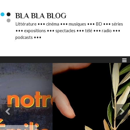
BLA BLA BLOG
Littérature ••• cinéma ••• musiques ••• BD ••• séries
••• expositions ••• spectacles ••• télé ••• radio •••
podcasts •••