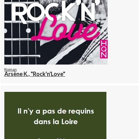
Roman
Arsène K., "Rock'n'Love"