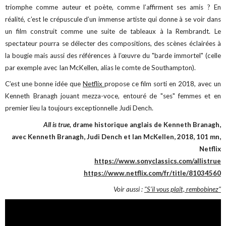
triomphe comme auteur et poète, comme l’affirment ses amis ? En
réalité, c’est le crépuscule d’un immense artiste qui donne à se voir dans
un film construit comme une suite de tableaux à la Rembrandt. Le
spectateur pourra se délecter des compositions, des scènes éclairées à
la bougie mais aussi des références à l’œuvre du "barde immortel" (celle
par exemple avec Ian McKellen, alias le comte de Southampton).
C’est une bonne idée que
Netflix
propose ce film sorti en 2018, avec un
Kenneth Branagh jouant mezza-voce, entouré de "ses" femmes et en
premier lieu la toujours exceptionnelle Judi Dench.
All is true,
drame historique anglais de Kenneth Branagh,
avec Kenneth Branagh, Judi Dench et Ian McKellen, 2018, 101 mn,
Netflix
https://www.sonyclassics.com/allistrue
https://www.netflix.com/fr/title/81034560
Voir aussi :
"S’il vous plaît, rembobinez"