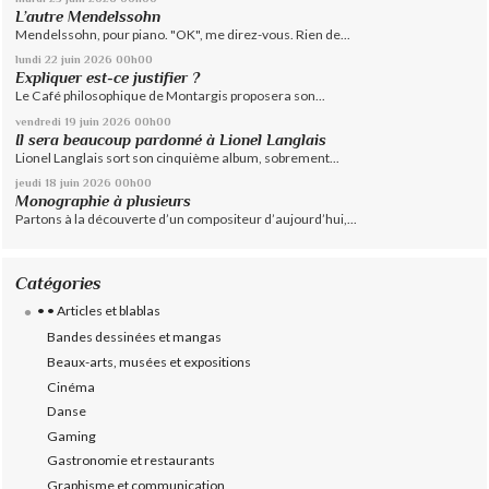
L’autre Mendelssohn
Mendelssohn, pour piano. "OK", me direz-vous. Rien de...
lundi 22
juin 2026
00h00
Expliquer est-ce justifier ?
Le Café philosophique de Montargis proposera son...
vendredi 19
juin 2026
00h00
Il sera beaucoup pardonné à Lionel Langlais
Lionel Langlais sort son cinquième album, sobrement...
jeudi 18
juin 2026
00h00
Monographie à plusieurs
Partons à la découverte d’un compositeur d’aujourd’hui,...
Catégories
• • Articles et blablas
Bandes dessinées et mangas
Beaux-arts, musées et expositions
Cinéma
Danse
Gaming
Gastronomie et restaurants
Graphisme et communication