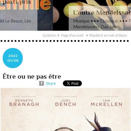
L’autre Mendelssohn
Musique ••• Classique ••• Fanny
Mendelssohn, Das Jahr
Ça biche
Page d'accueil
Blaubird, en noir et blanc
2022
03/08
Être ou ne pas être
Share