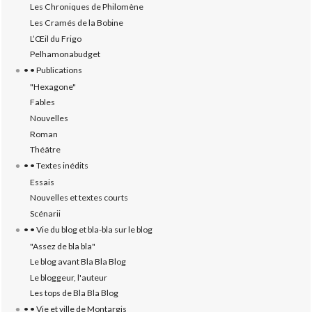
Les Chroniques de Philomène
Les Cramés de la Bobine
L’‎Œil du Frigo
Pelhamonabudget
• • Publications
"Hexagone"
Fables
Nouvelles
Roman
Théâtre
• • Textes inédits
Essais
Nouvelles et textes courts
Scénarii
• • Vie du blog et bla-bla sur le blog
"Assez de bla bla"
Le blog avant Bla Bla Blog
Le bloggeur, l'auteur
Les tops de Bla Bla Blog
• • Vie et ville de Montargis