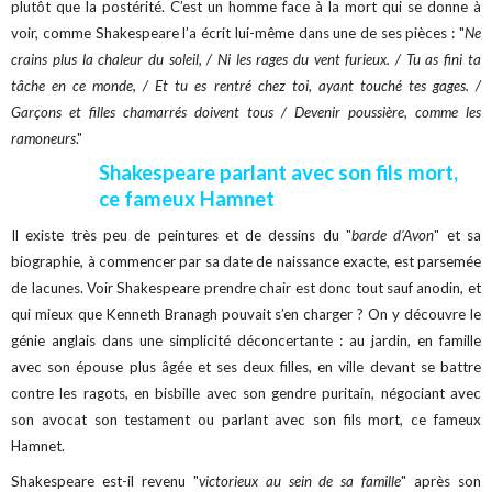
plutôt que la postérité.
C’est un homme face à la mort qui se donne à
voir, comme Shakespeare l’a écrit lui-même dans une de ses pièces : "
Ne
crains plus la chaleur du soleil, / Ni les rages du vent furieux. / Tu as fini ta
tâche en ce monde, / Et tu es rentré chez toi, ayant touché tes gages. /
Garçons et filles chamarrés doivent tous / Devenir poussière, comme les
ramoneurs
."
Shakespeare parlant avec son fils mort,
ce fameux Hamnet
Il existe très peu de peintures et de dessins du "
barde d’Avon
" et sa
biographie, à commencer par sa date de naissance exacte, est parsemée
de lacunes. Voir Shakespeare prendre chair est donc tout sauf anodin, et
qui mieux que Kenneth Branagh pouvait s’en charger ? On y découvre le
génie anglais dans une simplicité déconcertante : au jardin, en famille
avec son épouse plus âgée et ses deux filles, en ville devant se battre
contre les ragots, en bisbille avec son gendre puritain, négociant avec
son avocat son testament ou parlant avec son fils mort, ce fameux
Hamnet.
Shakespeare est-il revenu "
victorieux au sein de sa famille
" après son