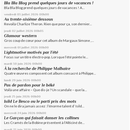
Bla Bla Blog prend quelques jours de vacances !
Bla Bla Blog prend quelques jours de vacances ! A...
vendredi 03
juillet 2026
00h00
Au trente-sixième dessous
Revoilà Charlize Theron. Rien que pour ça, son dernier...
jeudi 02
juillet 2026
00h03
Glamour western
Gros coup de cœur pour cet album de Margaux Simone ,...
mercredi 01
juillet 2026
00h00
Lightmotive motivés par l’été
Focus sur un titre électro-pop. Lorsque l’été pointe le...
mardi 30
juin 2026
00h00
À la recherche de Philippe Malhaire
Quatre œuvres composent cet album consacré à Philippe...
lundi 29
juin 2026
00h00
Pas de pardon pour le béké
Voilà une affaire – Que dis-je ? Un scandale – que la...
jeudi 25
juin 2026
00h00
Isild Le Besco ou le parti pris des mots
On ne le dira jamais assez : l’énorme talent d’ Isild...
mercredi 24
juin 2026
00h00
Le Garçon qui faisait danser les collines
Les Cramés de la Bobine présentent à l'Alticiné de...
mardi 23
juin 2026
00h00