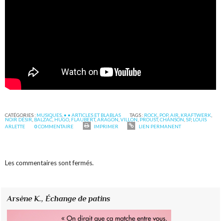
CATÉGORIES :
MUSIQUES
,
• • ARTICLES ET BLABLAS
TAGS :
ROCK
,
POP
,
AIR
,
KRAFTWERK
,
NOIR DÉSIR
,
BALZAC
,
HUGO
,
FLAUBERT
,
ARAGON
,
VILLON
,
PROUST
,
CHANSON
,
SP
,
LOUIS
ARLETTE
0
COMMENTAIRE
IMPRIMER
LIEN PERMANENT
Les commentaires sont fermés.
Arsène K.,
Échange de patins