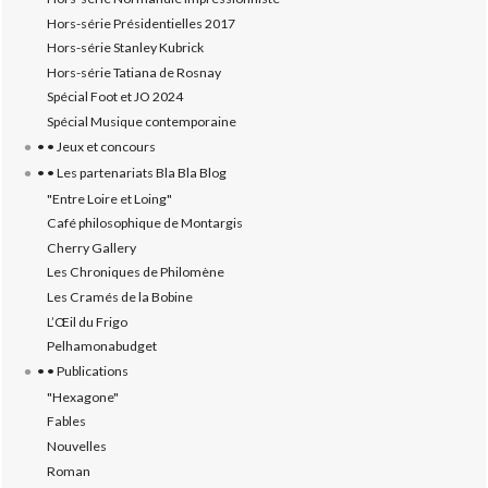
Hors-série Présidentielles 2017
Hors-série Stanley Kubrick
Hors-série Tatiana de Rosnay
Spécial Foot et JO 2024
Spécial Musique contemporaine
• • Jeux et concours
• • Les partenariats Bla Bla Blog
"Entre Loire et Loing"
Café philosophique de Montargis
Cherry Gallery
Les Chroniques de Philomène
Les Cramés de la Bobine
L’‎Œil du Frigo
Pelhamonabudget
• • Publications
"Hexagone"
Fables
Nouvelles
Roman