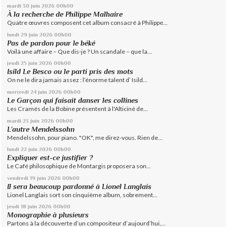
mardi 30
juin 2026
00h00
À la recherche de Philippe Malhaire
Quatre œuvres composent cet album consacré à Philippe...
lundi 29
juin 2026
00h00
Pas de pardon pour le béké
Voilà une affaire – Que dis-je ? Un scandale – que la...
jeudi 25
juin 2026
00h00
Isild Le Besco ou le parti pris des mots
On ne le dira jamais assez : l’énorme talent d’ Isild...
mercredi 24
juin 2026
00h00
Le Garçon qui faisait danser les collines
Les Cramés de la Bobine présentent à l'Alticiné de...
mardi 23
juin 2026
00h00
L’autre Mendelssohn
Mendelssohn, pour piano. "OK", me direz-vous. Rien de...
lundi 22
juin 2026
00h00
Expliquer est-ce justifier ?
Le Café philosophique de Montargis proposera son...
vendredi 19
juin 2026
00h00
Il sera beaucoup pardonné à Lionel Langlais
Lionel Langlais sort son cinquième album, sobrement...
jeudi 18
juin 2026
00h00
Monographie à plusieurs
Partons à la découverte d’un compositeur d’aujourd’hui,...