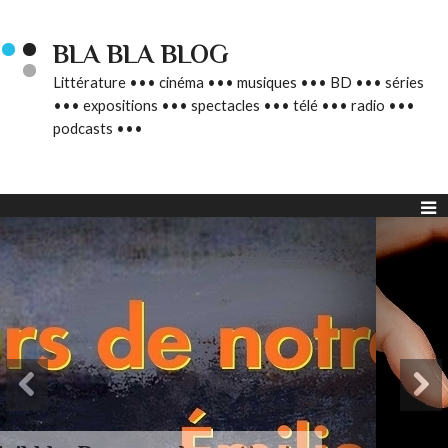
BLA BLA BLOG
Littérature ••• cinéma ••• musiques ••• BD ••• séries
••• expositions ••• spectacles ••• télé ••• radio •••
podcasts •••