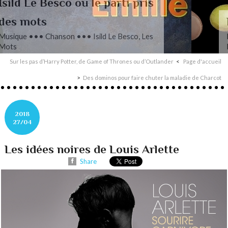
L’autre Mendelssohn
Musique ••• Classique ••• Fanny
Mendelssohn, Das Jahr
Sur les pas d’Harry Potter, de Game of Thrones ou d’Outlander
Page d'accueil
Des dominos pour faire chuter la maladie de Charcot
2018
27/04
Les idées noires de Louis Arlette
Share