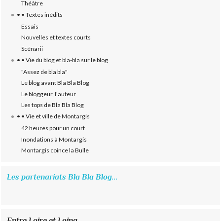
Théâtre
• • Textes inédits
Essais
Nouvelles et textes courts
Scénarii
• • Vie du blog et bla-bla sur le blog
"Assez de bla bla"
Le blog avant Bla Bla Blog
Le bloggeur, l'auteur
Les tops de Bla Bla Blog
• • Vie et ville de Montargis
42 heures pour un court
Inondations à Montargis
Montargis coince la Bulle
Les partenariats Bla Bla Blog...
Entre Loire et Loing