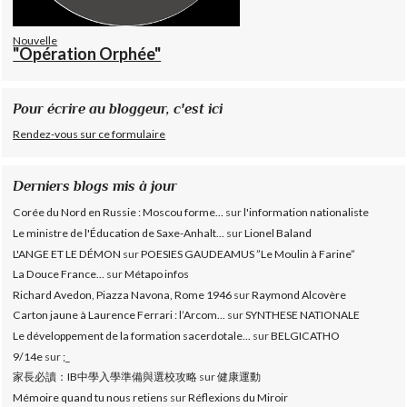
Nouvelle
"Opération Orphée"
Pour écrire au bloggeur, c'est ici
Rendez-vous sur ce formulaire
Derniers blogs mis à jour
Corée du Nord en Russie : Moscou forme...
sur
l'information nationaliste
Le ministre de l'Éducation de Saxe-Anhalt...
sur
Lionel Baland
L'ANGE ET LE DÉMON
sur
POESIES GAUDEAMUS ”Le Moulin à Farine”
La Douce France...
sur
Métapo infos
Richard Avedon, Piazza Navona, Rome 1946
sur
Raymond Alcovère
Carton jaune à Laurence Ferrari : l’Arcom...
sur
SYNTHESE NATIONALE
Le développement de la formation sacerdotale...
sur
BELGICATHO
9/14e
sur
;_
家長必讀：IB中學入學準備與選校攻略
sur
健康運動
Mémoire quand tu nous retiens
sur
Réflexions du Miroir