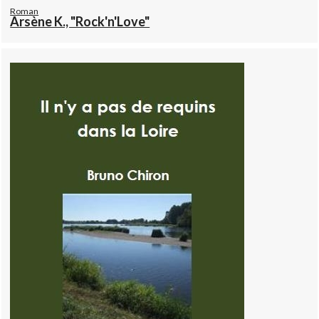
Roman
Arsène K., "Rock'n'Love"