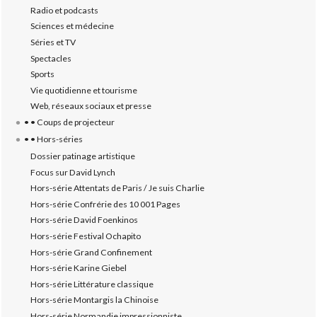
Radio et podcasts
Sciences et médecine
Séries et TV
Spectacles
Sports
Vie quotidienne et tourisme
Web, réseaux sociaux et presse
• • Coups de projecteur
• • Hors-séries
Dossier patinage artistique
Focus sur David Lynch
Hors-série Attentats de Paris / Je suis Charlie
Hors-série Confrérie des 10 001 Pages
Hors-série David Foenkinos
Hors-série Festival Ochapito
Hors-série Grand Confinement
Hors-série Karine Giebel
Hors-série Littérature classique
Hors-série Montargis la Chinoise
Hors-série Normandie impressionniste