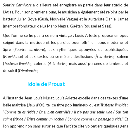
Sourire Carnivore
a d’ailleurs été enregistré en partie dans leur studio de
l’Atlas. Pour son premier album, le musicien a également été rejoint par le
batteur Julien Boyé (Gush, Nouvelle Vague) et le guitariste Daniel Jamet
(membre fondateur de La Mano Negra, Gaëtan Roussel et Saez).
Que l’on ne se fie pas à ce nom vintage : Louis Arlette propose un opus
soigné dans la musique et les paroles pour offrir un opus moderne et
âpre (
Sourire carnivore
), aux rythmiques appuyées et sophistiquées
(
Providence
) et aux textes où se mêlent désillusions (
À la dérive
), spleen
(
Tristesse limpide
), colères (
À la dérive
) mais aussi percées de lumières et
de soleil (
L’Avalanche
).
Idole de Proust
À l’instar de Jean-Louis Murat, Louis Arlette excelle dans ces textes d’une
belle maîtrise (
Jeux d’Or
), tel ce titre pop lumineux qu’est
Tristesse limpide
:
"
Comme tu es rigide / Et si bien contrôlée / Il n’y pas une seule ride / Sur ton
calme frigide / Triste comme un rocher / Sombre comme un passage à vide.
" Et
l’on apprend non sans surprise que l’artiste cite volontiers quelques gens