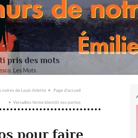
L’autre Mendelssohn
Musique ••• Classique ••• Fanny Mendelssohn, Das 
s noires de Louis Arlette
Page d'accueil
Versailles ferme bientôt ses portes
s pour faire