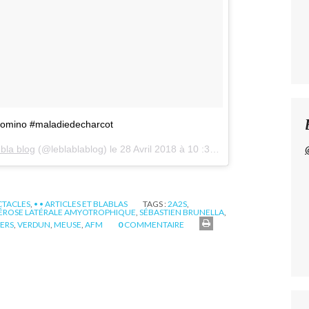
omino #maladiedecharcot
 bla blog
(@leblablablog) le
28 Avril 2018 à 10 :38 PDT
CTACLES
,
• • ARTICLES ET BLABLAS
TAGS :
2A2S
,
ÉROSE LATÉRALE AMYOTROPHIQUE
,
SÉBASTIEN BRUNELLA
,
ERS
,
VERDUN
,
MEUSE
,
AFM
0
COMMENTAIRE