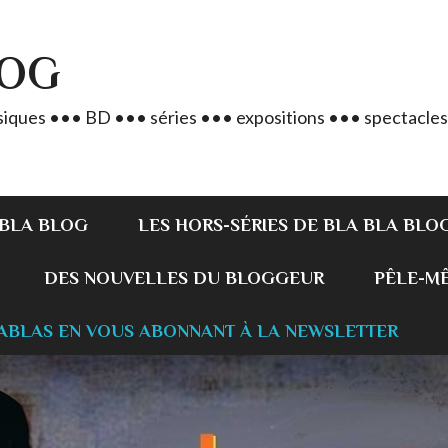
LOG
iques ••• BD ••• séries ••• expositions ••• spectacles
 BLA BLOG
LES HORS-SÉRIES DE BLA BLA BLO
DES NOUVELLES DU BLOGGEUR
PÊLE-MÊL
ABLAS EN VOUS ABONNANT À LA NEWSLETTER