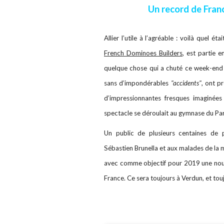
Un record de Fran
Allier l’utile à l’agréable : voilà quel ét
French Dominoes Builders
, est partie e
quelque chose qui a chuté ce week-en
sans d’impondérables
"accidents"
, ont p
d’impressionnantes fresques imaginée
spectacle se déroulait au gymnase du Pa
Un public de plusieurs centaines de 
Sébastien Brunella et aux malades de la 
avec comme objectif pour 2019 une nouve
France. Ce sera toujours à Verdun, et touj