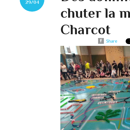
29/04
chuter la m
Charcot
Share