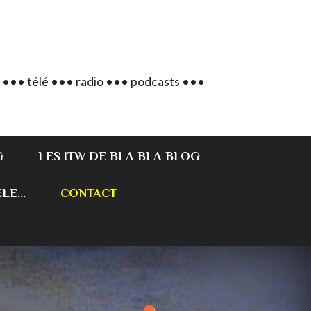
 ••• télé ••• radio ••• podcasts •••
G
LES ITW DE BLA BLA BLOG
E...
CONTACT