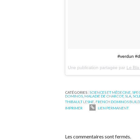
#verdun #d
Une publication partagée par
Le Bla
CATÉGORIES :
SCIENCES ET MÉDECINE
,
SPE
DOMINOS
,
MALADIE DE CHARCOT
,
SLA
,
SCL
THIBAULT LESNE
,
FRENCH DOMINOS BUILD
IMPRIMER
LIEN PERMANENT
Les commentaires sont fermés.