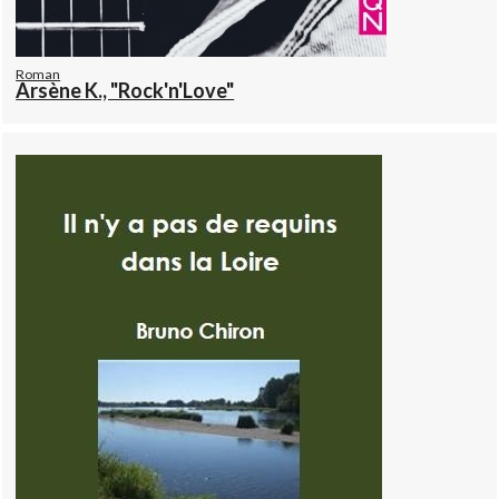
Roman
Arsène K., "Rock'n'Love"