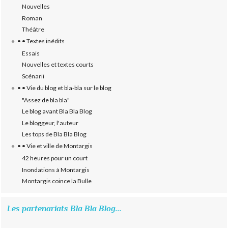
Nouvelles
Roman
Théâtre
• • Textes inédits
Essais
Nouvelles et textes courts
Scénarii
• • Vie du blog et bla-bla sur le blog
"Assez de bla bla"
Le blog avant Bla Bla Blog
Le bloggeur, l'auteur
Les tops de Bla Bla Blog
• • Vie et ville de Montargis
42 heures pour un court
Inondations à Montargis
Montargis coince la Bulle
Les partenariats Bla Bla Blog...