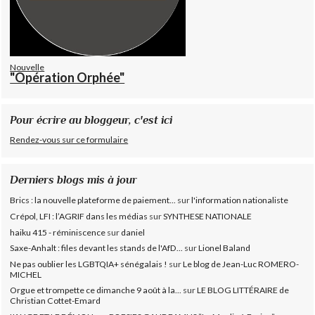
Nouvelle
"Opération Orphée"
Pour écrire au bloggeur, c'est ici
Rendez-vous sur ce formulaire
Derniers blogs mis à jour
Brics : la nouvelle plateforme de paiement...
sur
l'information nationaliste
Crépol, LFI : l’AGRIF dans les médias
sur
SYNTHESE NATIONALE
haiku 415 - réminiscence
sur
daniel
Saxe-Anhalt : files devant les stands de l'AfD...
sur
Lionel Baland
Ne pas oublier les LGBTQIA+ sénégalais !
sur
Le blog de Jean-Luc ROMERO-
MICHEL
Orgue et trompette ce dimanche 9 août à la...
sur
LE BLOG LITTÉRAIRE de
Christian Cottet-Emard