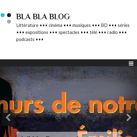
BLA BLA BLOG
Littérature ••• cinéma ••• musiques ••• BD ••• séries
••• expositions ••• spectacles ••• télé ••• radio •••
podcasts •••