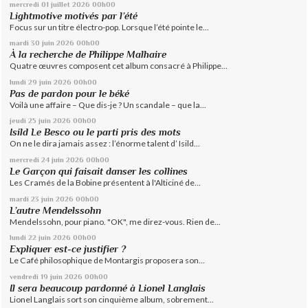
mercredi 01
juillet 2026
00h00
Lightmotive motivés par l’été
Focus sur un titre électro-pop. Lorsque l’été pointe le...
mardi 30
juin 2026
00h00
À la recherche de Philippe Malhaire
Quatre œuvres composent cet album consacré à Philippe...
lundi 29
juin 2026
00h00
Pas de pardon pour le béké
Voilà une affaire – Que dis-je ? Un scandale – que la...
jeudi 25
juin 2026
00h00
Isild Le Besco ou le parti pris des mots
On ne le dira jamais assez : l’énorme talent d’ Isild...
mercredi 24
juin 2026
00h00
Le Garçon qui faisait danser les collines
Les Cramés de la Bobine présentent à l'Alticiné de...
mardi 23
juin 2026
00h00
L’autre Mendelssohn
Mendelssohn, pour piano. "OK", me direz-vous. Rien de...
lundi 22
juin 2026
00h00
Expliquer est-ce justifier ?
Le Café philosophique de Montargis proposera son...
vendredi 19
juin 2026
00h00
Il sera beaucoup pardonné à Lionel Langlais
Lionel Langlais sort son cinquième album, sobrement...