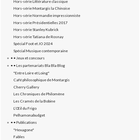
Hors-série Littérature classique
Hors-série Montargis la Chinoise
Hors-série Normandie impressionniste
Hors-série Présidentielles 2017
Hors-série Stanley Kubrick
Hors-série Tatiana de Rosnay
Spécial Foot et JO 2024
Spécial Musique contemporaine
• • Jeux et concours
• • Les partenariats Bla Bla Blog
"Entre Loire et Loing"
Café philosophique de Montargis
Cherry Gallery
Les Chroniques de Philomène
Les Cramés de la Bobine
L’‎Œil du Frigo
Pelhamonabudget
• • Publications
"Hexagone"
Fables