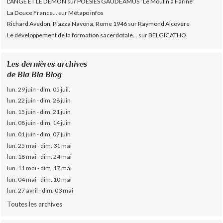
L'ANGE ET LE DÉMON
sur
POESIES GAUDEAMUS ”Le Moulin à Farine”
La Douce France...
sur
Métapo infos
Richard Avedon, Piazza Navona, Rome 1946
sur
Raymond Alcovère
Le développement de la formation sacerdotale...
sur
BELGICATHO
Les dernières archives
de Bla Bla Blog
lun. 29 juin - dim. 05 juil.
lun. 22 juin - dim. 28 juin
lun. 15 juin - dim. 21 juin
lun. 08 juin - dim. 14 juin
lun. 01 juin - dim. 07 juin
lun. 25 mai - dim. 31 mai
lun. 18 mai - dim. 24 mai
lun. 11 mai - dim. 17 mai
lun. 04 mai - dim. 10 mai
lun. 27 avril - dim. 03 mai
Toutes les archives