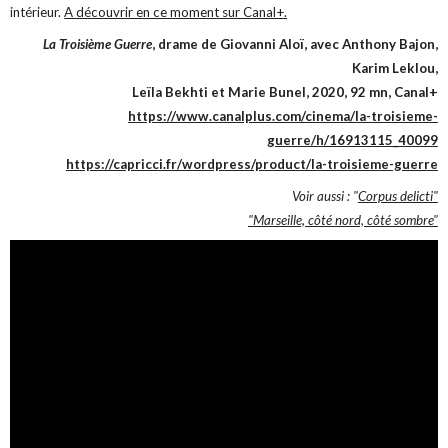
intérieur.
A découvrir en ce moment sur Canal+.
La Troisième Guerre
, drame de Giovanni Aloï, avec Anthony Bajon,
Karim Leklou,
Leïla Bekhti et Marie Bunel, 2020, 92 mn, Canal+
https://www.canalplus.com/cinema/la-troisieme-
guerre/h/16913115_40099
https://capricci.fr/wordpress/product/la-troisieme-guerre
Voir aussi : "
Corpus delicti"
"Marseille, côté nord, côté sombre"