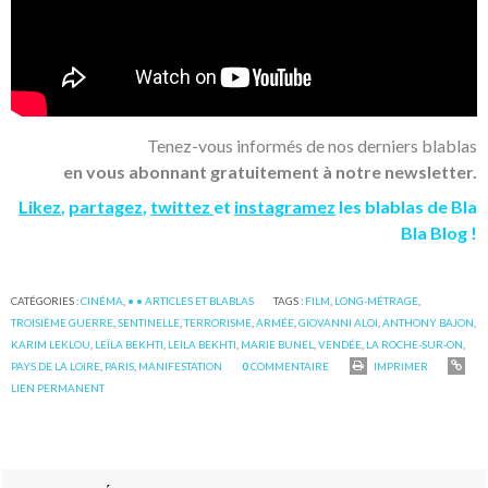
Tenez-vous informés de nos derniers blablas
en vous abonnant gratuitement à notre newsletter.
Likez
,
partagez
,
twittez
et
instagramez
les blablas de Bla
Bla Blog !
CATÉGORIES :
CINÉMA
,
• • ARTICLES ET BLABLAS
TAGS :
FILM
,
LONG-MÉTRAGE
,
TROISIÈME GUERRE
,
SENTINELLE
,
TERRORISME
,
ARMÉE
,
GIOVANNI ALOI
,
ANTHONY BAJON
,
KARIM LEKLOU
,
LEÏLA BEKHTI
,
LEILA BEKHTI
,
MARIE BUNEL
,
VENDÉE
,
LA ROCHE-SUR-ON
,
PAYS DE LA LOIRE
,
PARIS
,
MANIFESTATION
0
COMMENTAIRE
IMPRIMER
LIEN PERMANENT