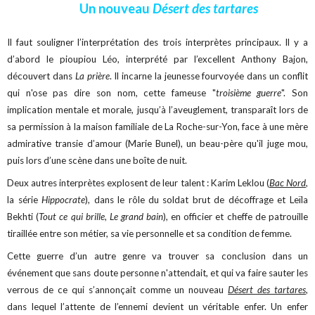
Un nouveau
Désert des tartares
Il faut souligner l’interprétation des trois interprètes principaux. Il y a
d’abord le pioupiou Léo, interprété par l’excellent Anthony Bajon,
découvert dans
La prière
. Il incarne la jeunesse fourvoyée dans un conflit
qui n'ose pas dire son nom, cette fameuse "
troisième guerre
". Son
implication mentale et morale, jusqu’à l’aveuglement, transparaît lors de
sa permission à la maison familiale de La Roche-sur-Yon, face à une mère
admirative transie d’amour (Marie Bunel), un beau-père qu'il juge mou,
puis lors d’une scène dans une boîte de nuit.
Deux autres interprètes explosent de leur talent : Karim Leklou (
Bac Nord
,
la série
Hippocrate
), dans le rôle du soldat brut de décoffrage et Leïla
Bekhti (
Tout ce qui brille
,
Le grand bain
), en officier et cheffe de patrouille
tiraillée entre son métier, sa vie personnelle et sa condition de femme.
Cette guerre d’un autre genre va trouver sa conclusion dans un
événement que sans doute personne n'attendait, et qui va faire sauter les
verrous de ce qui s’annonçait comme un nouveau
Désert des tartares
,
dans lequel l’attente de l’ennemi devient un véritable enfer. Un enfer