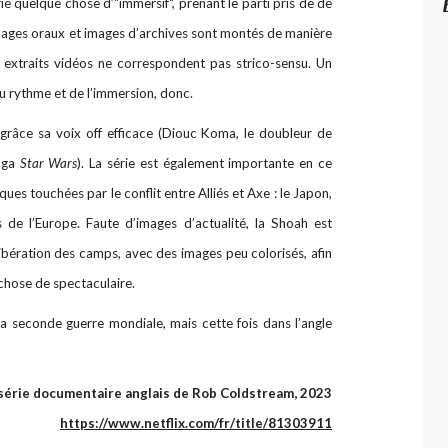
rie quelque chose d’"immersif", prenant le parti pris de de
ages oraux et images d’archives sont montés de manière
 extraits vidéos ne correspondent pas strico-sensu. Un
 du rythme et de l’immersion, donc.
t grâce sa voix off efficace (Diouc Koma, le doubleur de
saga
Star Wars
). La série est également importante en ce
ues touchées par le conflit entre Alliés et Axe : le Japon,
us de l’Europe. Faute d’images d’actualité, la Shoah est
ibération des camps, avec des images peu colorisés, afin
 chose de spectaculaire.
la seconde guerre mondiale, mais cette fois dans l’angle
série documentaire anglais de Rob Coldstream, 2023
https://www.netflix.com/fr/title/81303911