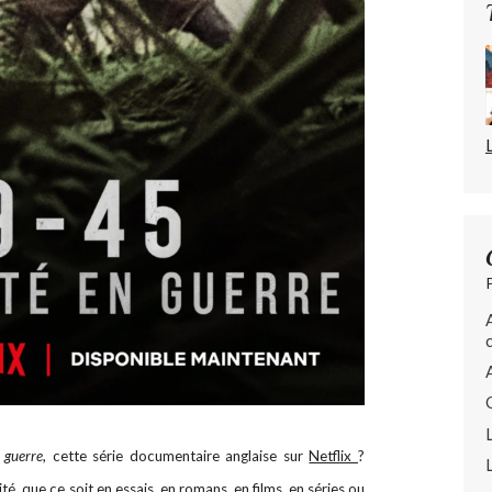
 guerre
, cette série documentaire anglaise sur
Netflix
?
é, que ce soit en essais, en romans, en films, en séries ou