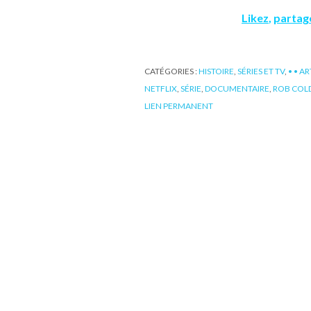
Likez
,
partag
CATÉGORIES :
HISTOIRE
,
SÉRIES ET TV
,
• • A
NETFLIX
,
SÉRIE
,
DOCUMENTAIRE
,
ROB COL
LIEN PERMANENT