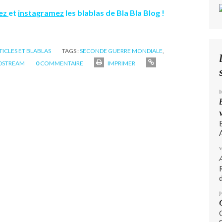
ez
et
instagramez
les blablas de Bla Bla Blog !
RTICLES ET BLABLAS
TAGS :
SECONDE GUERRE MONDIALE
,
DSTREAM
0
COMMENTAIRE
IMPRIMER
A
d