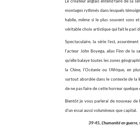
Le créateur anglais entend faire de sa sé
montages rythmés dans lesquels témoign
habile, même si le plus souvent sons et
véritable choix artistique qui fait le pari
Spectaculaire, la série l’est, assurémen
l'acteur John Boyega, alias Finn de la 
qu’elle balaye toutes les zones géographiq
la Chine, l’Océanie ou l’Afrique, en pl
surtout abordée dans le contexte de la l
de ne pas faire de cette horreur quelque
Bientôt je vous parlerai de nouveau de 
d’un essai aussi volumineux que capital.
39-45, L’humanité en guerre,