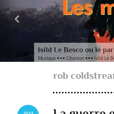
Isild Le Besco ou le par
Musique ••• Chanson ••• Isild Le B
rob coldstre
La guerre 
2024