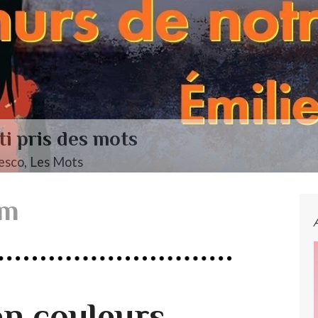
ti pris des mots
esco, Les Mots
am
en couleurs