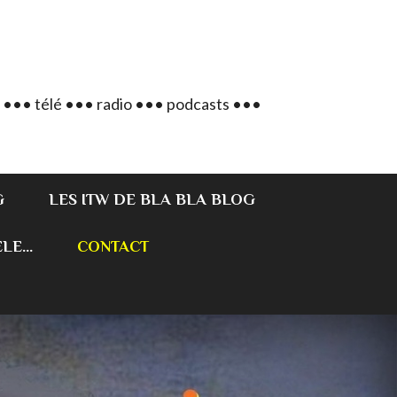
 ••• télé ••• radio ••• podcasts •••
G
LES ITW DE BLA BLA BLOG
E...
CONTACT