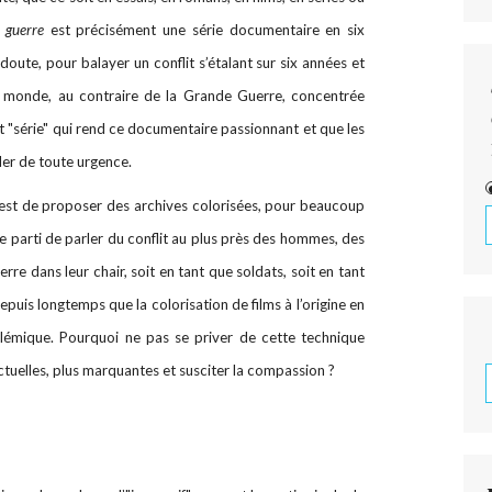
 guerre
est précisément une série documentaire en six
oute, pour balayer un conflit s’étalant sur six années et
u monde, au contraire de la Grande Guerre, concentrée
 "série" qui rend ce documentaire passionnant et que les
rder de toute urgence.
x est de proposer des archives colorisées, pour beaucoup
le parti de parler du conflit au plus près des hommes, des
rre dans leur chair, soit en tant que soldats, soit en tant
depuis longtemps que la colorisation de films à l’origine en
polémique. Pourquoi ne pas se priver de cette technique
ctuelles, plus marquantes et susciter la compassion ?