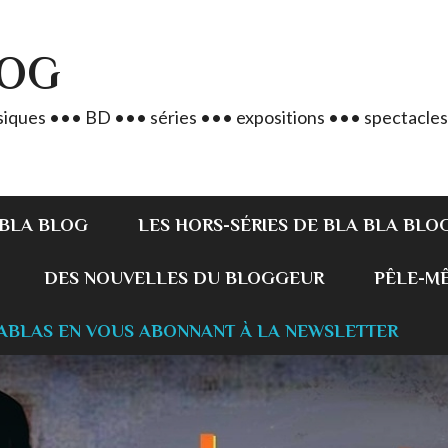
LOG
iques ••• BD ••• séries ••• expositions ••• spectacles
 BLA BLOG
LES HORS-SÉRIES DE BLA BLA BLO
DES NOUVELLES DU BLOGGEUR
PÊLE-MÊL
ABLAS EN VOUS ABONNANT À LA NEWSLETTER