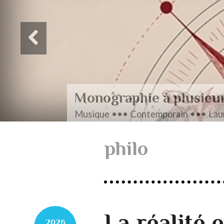
Monographie à plusieu
Musique ••• Contemporain ••• Laur
philo
La réalité e
2026