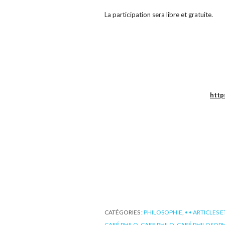
La participation sera libre et gratuite.
http
CATÉGORIES :
PHILOSOPHIE
,
• • ARTICLES 
CAFÉ PHILO
,
CAFE PHILO
,
CAFÉ PHILOSOP