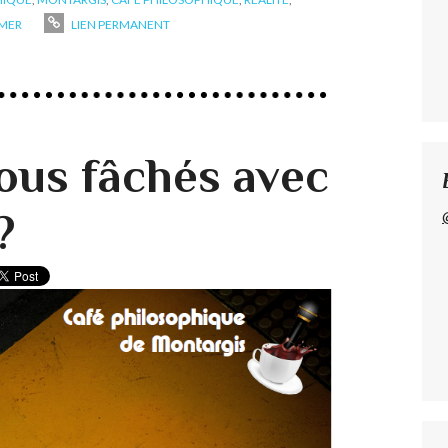
IMER
LIEN PERMANENT
us fâchés avec
?