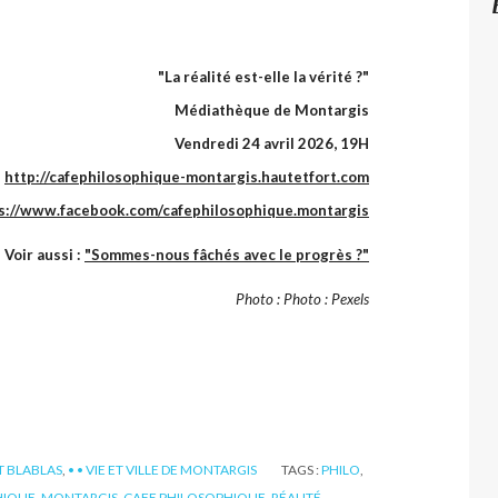
"La réalité est-elle la vérité ?"
Médiathèque de Montargis
Vendredi 24 avril 2026, 19H
http://cafephilosophique-montargis.hautetfort.com
s://www.facebook.com/cafephilosophique.montargis
Voir aussi :
"Sommes-nous fâchés avec le progrès ?"
Photo : Photo : Pexels
ET BLABLAS
,
• • VIE ET VILLE DE MONTARGIS
TAGS :
PHILO
,
HIQUE
,
MONTARGIS
,
CAFE PHILOSOPHIQUE
,
RÉALITÉ
,