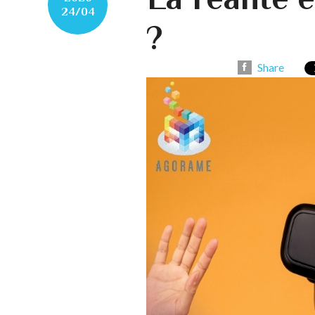
24/04
?
Share