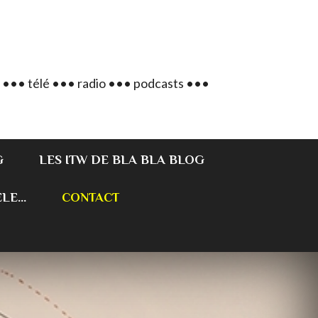
 ••• télé ••• radio ••• podcasts •••
G
LES ITW DE BLA BLA BLOG
E...
CONTACT