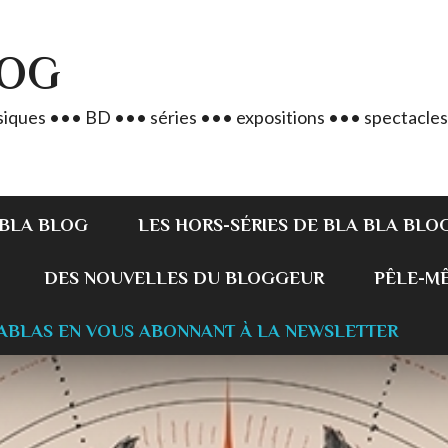
LOG
iques ••• BD ••• séries ••• expositions ••• spectacles
 BLA BLOG
LES HORS-SÉRIES DE BLA BLA BLO
DES NOUVELLES DU BLOGGEUR
PÊLE-MÊL
ABLAS EN VOUS ABONNANT À LA NEWSLETTER