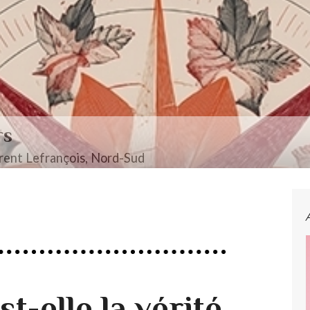
rs
ent Lefrançois, Nord-Sud
st-elle la vérité