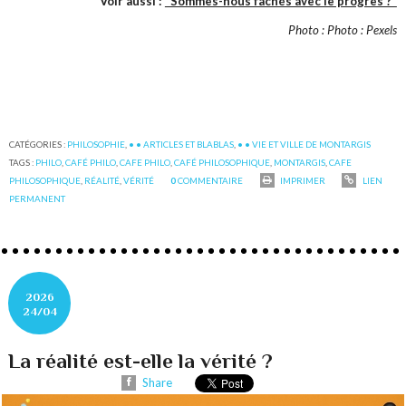
Voir aussi :
"Sommes-nous fâchés avec le progrès ?"
Photo : Photo : Pexels
CATÉGORIES :
PHILOSOPHIE
,
• • ARTICLES ET BLABLAS
,
• • VIE ET VILLE DE MONTARGIS
TAGS :
PHILO
,
CAFÉ PHILO
,
CAFE PHILO
,
CAFÉ PHILOSOPHIQUE
,
MONTARGIS
,
CAFE
PHILOSOPHIQUE
,
RÉALITÉ
,
VÉRITÉ
0
COMMENTAIRE
IMPRIMER
LIEN
PERMANENT
2026
24/04
La réalité est-elle la vérité ?
Share