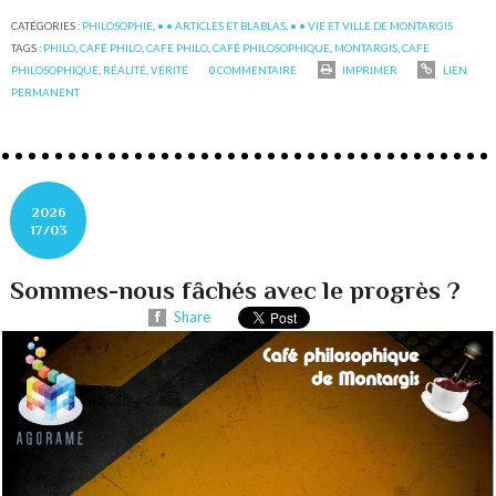
CATÉGORIES :
PHILOSOPHIE
,
• • ARTICLES ET BLABLAS
,
• • VIE ET VILLE DE MONTARGIS
TAGS :
PHILO
,
CAFÉ PHILO
,
CAFE PHILO
,
CAFÉ PHILOSOPHIQUE
,
MONTARGIS
,
CAFE
PHILOSOPHIQUE
,
RÉALITÉ
,
VÉRITÉ
0
COMMENTAIRE
IMPRIMER
LIEN
PERMANENT
2026
17/03
Sommes-nous fâchés avec le progrès ?
Share