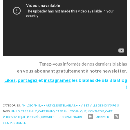
Tenez-vous informés de nos derniers blablas
en vous abonnant gratuitement à notre newsletter.
Likez
,
partagez
et
instagramez
les blablas de Bla Bla Blog
!
CATÉGORIES :
PHILOSOPHIE
,
• • ARTICLES ET BLABLAS
,
• • VIE ET VILLE DE MONTARGIS
TAGS :
PHILO
,
CAFÉ PHILO
,
CAFE PHILO
,
CAFÉ PHILOSOPHIQUE
,
MONTARGIS
,
CAFE
PHILOSOPHIQUE
,
PROGRÈS
,
PROGRES
0
COMMENTAIRE
IMPRIMER
LIEN PERMANENT