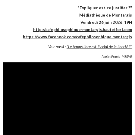
"Expliquer est-ce justifier ?"
Médiathèque de Montargis
Vendredi 26 juin 2026, 19H
http://cafephilosophique-montargis.hautetfort.com
https://www.facebook.com/cafephilosophique.montargis
Voir aussi :
"Le temps libre est-il celui de la liberté ?"
Photo : Pexels - MERVE