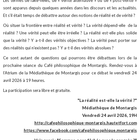
Les termes de fake-news, de « vérité alternative » ou de « post-vérité »
sont apparus depuis quelques années dans les discours et les actualités.
Et s’il était temps de débattre autour des notions de réalité et de vérité ?
Où situer la frontière entre réalité et vérité ? La vérité dépend-elle de la
réalité ? Une vérité peut-elle être irréelle ? La réalité est-elle plus solide
que la vérité ? Y a-t-il des vérités objectives ? La vérité peut porter sur
des réalités qui n’existent pas ? Y a-t-il des vérités absolues ?
Ce sont autant de questions qui pourrons être débattues lors de la
prochaine séance du Café philosophique de Montargis. Rendez-vous à
l’Atrium de la Médiathèque de Montargis pour ce débat le vendredi 24
avril 2026 à 19 heures.
La participation sera libre et gratuite.
"La réalité est-elle la vérité ?"
Médiathèque de Montargis
Vendredi 24 avril 2026, 19H
http://cafephilosophique-montargis.hautetfort.com
https://www.facebook.com/cafephilosophique.montargis