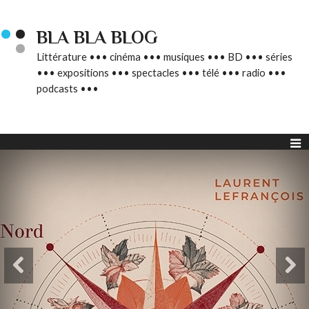
BLA BLA BLOG
Littérature ••• cinéma ••• musiques ••• BD ••• séries
••• expositions ••• spectacles ••• télé ••• radio •••
podcasts •••