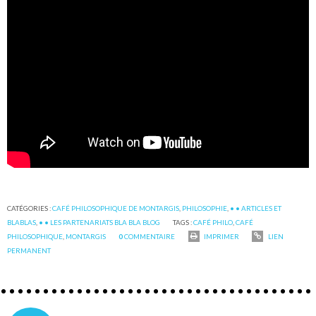
CATÉGORIES :
CAFÉ PHILOSOPHIQUE DE MONTARGIS
,
PHILOSOPHIE
,
• • ARTICLES ET
BLABLAS
,
• • LES PARTENARIATS BLA BLA BLOG
TAGS :
CAFÉ PHILO
,
CAFÉ
PHILOSOPHIQUE
,
MONTARGIS
0
COMMENTAIRE
IMPRIMER
LIEN
PERMANENT