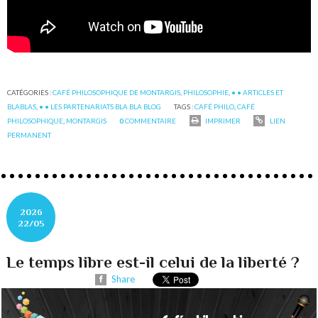
CATÉGORIES :
CAFÉ PHILOSOPHIQUE DE MONTARGIS
,
PHILOSOPHIE
,
• • ARTICLES ET
BLABLAS
,
• • LES PARTENARIATS BLA BLA BLOG
TAGS :
CAFÉ PHILO
,
CAFÉ
PHILOSOPHIQUE
,
MONTARGIS
0
COMMENTAIRE
IMPRIMER
LIEN
PERMANENT
2026
22/05
Le temps libre est-il celui de la liberté ?
Share