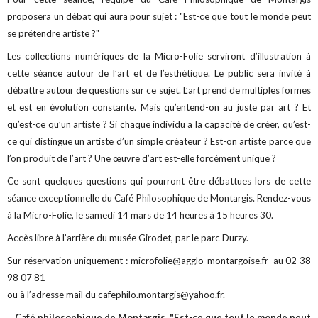
proposera un débat qui aura pour sujet : "Est-ce que tout le monde peut
se prétendre artiste ?"
Les collections numériques de la Micro-Folie serviront d’illustration à
cette séance autour de l’art et de l’esthétique. Le public sera invité à
débattre autour de questions sur ce sujet. L’art prend de multiples formes
et est en évolution constante. Mais qu’entend-on au juste par art ? Et
qu’est-ce qu’un artiste ? Si chaque individu a la capacité de créer, qu’est-
ce qui distingue un artiste d’un simple créateur ? Est-on artiste parce que
l’on produit de l’art ? Une œuvre d’art est-elle forcément unique ?
Ce sont quelques questions qui pourront être débattues lors de cette
séance exceptionnelle du Café Philosophique de Montargis. Rendez-vous
à la Micro-Folie, le samedi 14 mars de 14 heures à 15 heures 30.
Accès libre à l’arrière du musée Girodet, par le parc Durzy.
Sur réservation uniquement : microfolie@agglo-montargoise.fr au 02 38
98 07 81
o
u à l’adresse mail du cafephilo.montargis@yahoo.fr.
Café philosophique de Montargis, "Est-ce que tout le monde peut