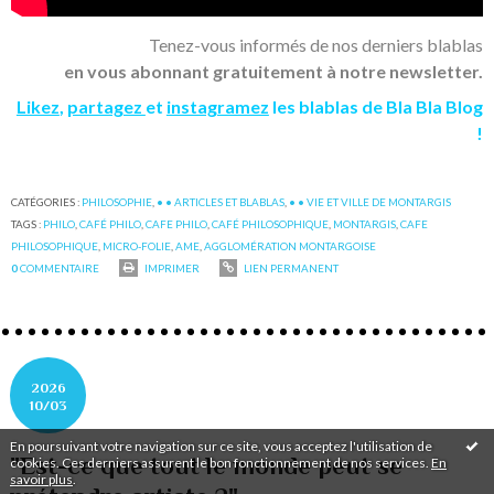
Tenez-vous informés de nos derniers blablas
en vous abonnant gratuitement à notre newsletter.
Likez
,
partagez
et
instagramez
les blablas de Bla Bla Blog
!
CATÉGORIES :
PHILOSOPHIE
,
• • ARTICLES ET BLABLAS
,
• • VIE ET VILLE DE MONTARGIS
TAGS :
PHILO
,
CAFÉ PHILO
,
CAFE PHILO
,
CAFÉ PHILOSOPHIQUE
,
MONTARGIS
,
CAFE
PHILOSOPHIQUE
,
MICRO-FOLIE
,
AME
,
AGGLOMÉRATION MONTARGOISE
0
COMMENTAIRE
IMPRIMER
LIEN PERMANENT
2026
10/03
En poursuivant votre navigation sur ce site, vous acceptez l'utilisation de
"Est-ce que tout le monde peut se
cookies. Ces derniers assurent le bon fonctionnement de nos services.
En
savoir plus
.