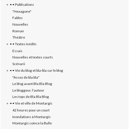
• • Publications
"Hexagone"
Fables
Nouvelles
Roman
Théâtre
• • Textes inédits
Essais
Nouvelles et textes courts
Scénarii
• • Vie du blog et bla-bla sur le blog
"Assez de bla bla"
Le blog avant Bla Bla Blog
Le bloggeur, l'auteur
Les tops de Bla Bla Blog
• • Vie et ville de Montargis
42 heures pour un court
Inondations à Montargis
Montargis coince la Bulle