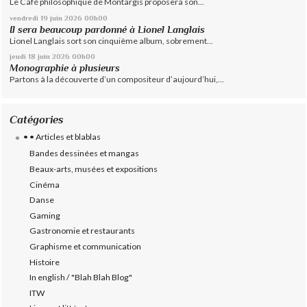
Le Café philosophique de Montargis proposera son...
vendredi 19
juin 2026
00h00
Il sera beaucoup pardonné à Lionel Langlais
Lionel Langlais sort son cinquième album, sobrement...
jeudi 18
juin 2026
00h00
Monographie à plusieurs
Partons à la découverte d’un compositeur d’aujourd’hui,...
Catégories
• • Articles et blablas
Bandes dessinées et mangas
Beaux-arts, musées et expositions
Cinéma
Danse
Gaming
Gastronomie et restaurants
Graphisme et communication
Histoire
In english / "Blah Blah Blog"
ITW