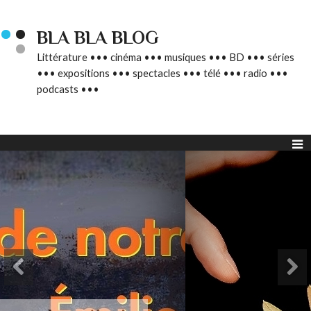
BLA BLA BLOG
Littérature ••• cinéma ••• musiques ••• BD ••• séries
••• expositions ••• spectacles ••• télé ••• radio •••
podcasts •••