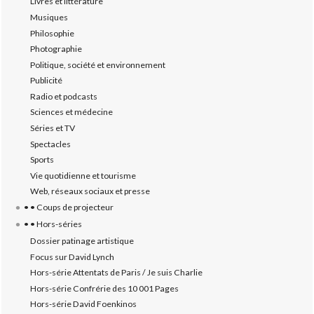
Livres et littérature
Musiques
Philosophie
Photographie
Politique, société et environnement
Publicité
Radio et podcasts
Sciences et médecine
Séries et TV
Spectacles
Sports
Vie quotidienne et tourisme
Web, réseaux sociaux et presse
• • Coups de projecteur
• • Hors-séries
Dossier patinage artistique
Focus sur David Lynch
Hors-série Attentats de Paris / Je suis Charlie
Hors-série Confrérie des 10 001 Pages
Hors-série David Foenkinos