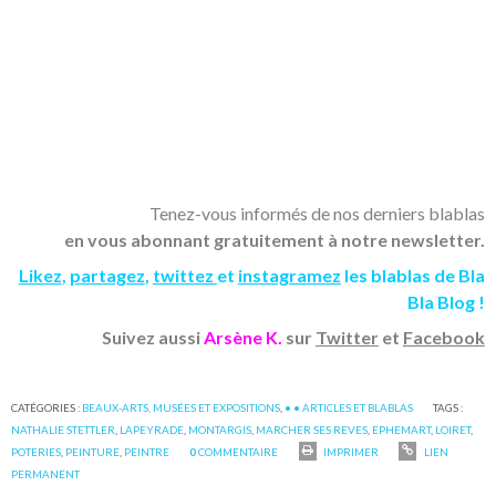
Tenez-vous informés de nos derniers blablas
en vous abonnant gratuitement à notre newsletter.
Likez
,
partagez
,
twittez
et
instagramez
les blablas de Bla
Bla Blog !
Suivez aussi
Arsène K.
sur
Twitter
et
Facebook
CATÉGORIES :
BEAUX-ARTS, MUSÉES ET EXPOSITIONS
,
• • ARTICLES ET BLABLAS
TAGS :
NATHALIE STETTLER
,
LAPEYRADE
,
MONTARGIS
,
MARCHER SES REVES
,
EPHEMART
,
LOIRET
,
POTERIES
,
PEINTURE
,
PEINTRE
0
COMMENTAIRE
IMPRIMER
LIEN
PERMANENT