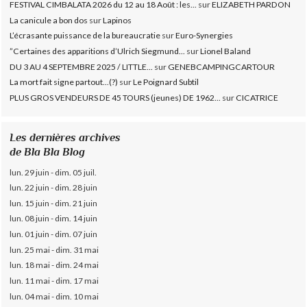
FESTIVAL CIMBALATA 2026 du 12 au 18 Août : les...
sur
ELIZABETH PARDON
La canicule a bon dos
sur
Lapinos
L’écrasante puissance de la bureaucratie
sur
Euro-Synergies
”Certaines des apparitions d’Ulrich Siegmund...
sur
Lionel Baland
DU 3 AU 4 SEPTEMBRE 2025 / LITTLE...
sur
GENEBCAMPINGCARTOUR
La mort fait signe partout...(?)
sur
Le Poignard Subtil
PLUS GROS VENDEURS DE 45 TOURS (jeunes) DE 1962...
sur
CICATRICE
Les dernières archives
de Bla Bla Blog
lun. 29 juin - dim. 05 juil.
lun. 22 juin - dim. 28 juin
lun. 15 juin - dim. 21 juin
lun. 08 juin - dim. 14 juin
lun. 01 juin - dim. 07 juin
lun. 25 mai - dim. 31 mai
lun. 18 mai - dim. 24 mai
lun. 11 mai - dim. 17 mai
lun. 04 mai - dim. 10 mai