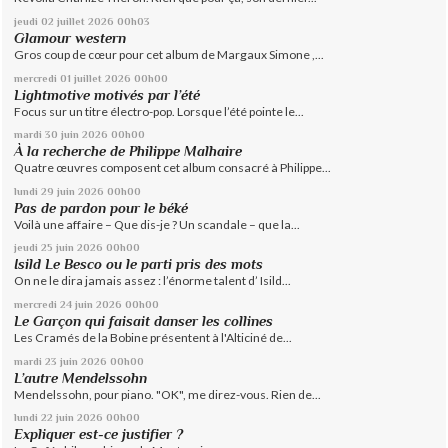
jeudi 02
juillet 2026
00h03
Glamour western
Gros coup de cœur pour cet album de Margaux Simone ,...
mercredi 01
juillet 2026
00h00
Lightmotive motivés par l’été
Focus sur un titre électro-pop. Lorsque l’été pointe le...
mardi 30
juin 2026
00h00
À la recherche de Philippe Malhaire
Quatre œuvres composent cet album consacré à Philippe...
lundi 29
juin 2026
00h00
Pas de pardon pour le béké
Voilà une affaire – Que dis-je ? Un scandale – que la...
jeudi 25
juin 2026
00h00
Isild Le Besco ou le parti pris des mots
On ne le dira jamais assez : l’énorme talent d’ Isild...
mercredi 24
juin 2026
00h00
Le Garçon qui faisait danser les collines
Les Cramés de la Bobine présentent à l'Alticiné de...
mardi 23
juin 2026
00h00
L’autre Mendelssohn
Mendelssohn, pour piano. "OK", me direz-vous. Rien de...
lundi 22
juin 2026
00h00
Expliquer est-ce justifier ?