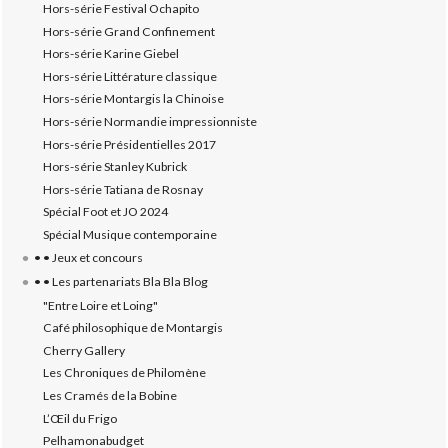
Hors-série Festival Ochapito
Hors-série Grand Confinement
Hors-série Karine Giebel
Hors-série Littérature classique
Hors-série Montargis la Chinoise
Hors-série Normandie impressionniste
Hors-série Présidentielles 2017
Hors-série Stanley Kubrick
Hors-série Tatiana de Rosnay
Spécial Foot et JO 2024
Spécial Musique contemporaine
• • Jeux et concours
• • Les partenariats Bla Bla Blog
"Entre Loire et Loing"
Café philosophique de Montargis
Cherry Gallery
Les Chroniques de Philomène
Les Cramés de la Bobine
L’‎Œil du Frigo
Pelhamonabudget