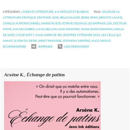
CATÉGORIES :
LIVRES ET LITTÉRATURE
,
• • ARTICLES ET BLABLAS
TAGS :
SALON DE LA
LITTÉRATURE ÉROTIQUE
,
ÉROTISME
,
SEXE
,
BELLEVILLOISE
,
BDSM
,
PARIS
,
BRIGITTE LAHAIE
,
CAMILLE AUMONT-CARNEL
,
MARILYN JESS
,
OCTAVIE DELVAUX
,
LES SAPPHOS
,
LÉA
,
DOCTEUR
KPOTE
,
EVA DELAMBRE
,
LUCILE BELLAN
,
ALDA MANTISSE
,
SANIA SAINT-GERMAIN
,
AXELLE
DE SADE
,
CHLOÉ SAFFY
,
JULIE-ANNE DE SÉE
,
RENTRÉE LITTÉRAIRE 2023
,
LEA CELLE QUI
AIMAIT
,
LE SON DU DESIR
,
SWEET PARADISE
,
STEPHEN CARRIÈRE
,
ALICE GROULT
0
COMMENTAIRE
IMPRIMER
LIEN PERMANENT
Arsène K.,
Échange de patins