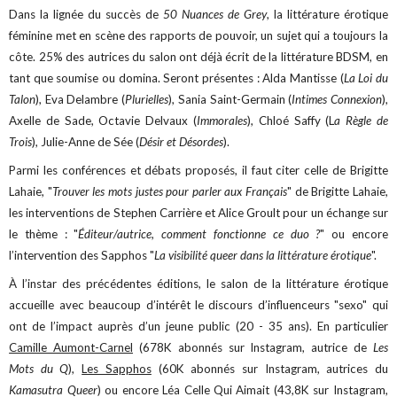
Dans la lignée du succès de
50 Nuances de Grey
, la littérature érotique
féminine met en scène des rapports de pouvoir, un sujet qui a toujours la
côte. 25% des autrices du salon ont déjà écrit de la littérature BDSM, en
tant que soumise ou domina. Seront présentes : Alda Mantisse (
La Loi du
Talon
), Eva Delambre (
Plurielles
), Sania Saint-Germain (
Intimes Connexion
),
Axelle de Sade, Octavie Delvaux (
Immorales
), Chloé Saffy (L
a Règle de
Trois
), Julie-Anne de Sée (
Désir et Désordes
).
Parmi les conférences et débats proposés, il faut citer celle de Brigitte
Lahaie, "
Trouver les mots justes pour parler aux Français
" de Brigitte Lahaie,
les interventions de Stephen Carrière et Alice Groult pour un échange sur
le thème : "
Éditeur/autrice, comment fonctionne ce duo ?
" ou encore
l’intervention des Sapphos "
La visibilité queer dans la littérature érotique
".
À l’instar des précédentes éditions, le salon de la littérature érotique
accueille avec beaucoup d’intérêt le discours d’influenceurs "sexo" qui
ont de l’impact auprès d’un jeune public (20 - 35 ans). En particulier
Camille Aumont-Carnel
(678K abonnés sur Instagram, autrice de
Les
Mots du Q
),
Les Sapphos
(60K abonnés sur Instagram, autrices du
Kamasutra Queer
) ou encore Léa Celle Qui Aimait (43,8K sur Instagram,