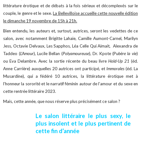
littérature érotique et de débats à la fois sérieux et décomplexés sur le
couple, le genre et le sexe.
La Bellevilloise accueille cette nouvelle édition
le dimanche 19 novembre de 15h à 21h.
Bien entendu, les auteurs et, surtout, autrices, seront les vedettes de ce
salon, avec notamment Brigitte Lahaie, Camille Aumont-Carnel, Marilyn
Jess, Octavie Delvaux, Les Sapphos, Léa Celle Qui Aimait, Alexandra de
Taddeo (
L’Amour
), Lucile Bellan (
Polyamoureuse
), Dr. Kpote (P
ubère la vie
)
ou Eva Delambre. Avec la sortie récente du beau livre
Hold-Up 21
(éd.
Anne Carrière) auxquelles 20 autrices ont participé, et
Immorales
(éd. La
Musardine), qui a fédéré 10 autrices, la littérature érotique met à
l’honneur la sororité et le narratif féminin autour de l’amour et du sexe en
cette rentrée littéraire 2023.
Mais, cette année, que nous réserve plus précisément ce salon ?
Le salon littéraire le plus sexy, le
plus insolent et le plus pertinent de
cette fin d’année