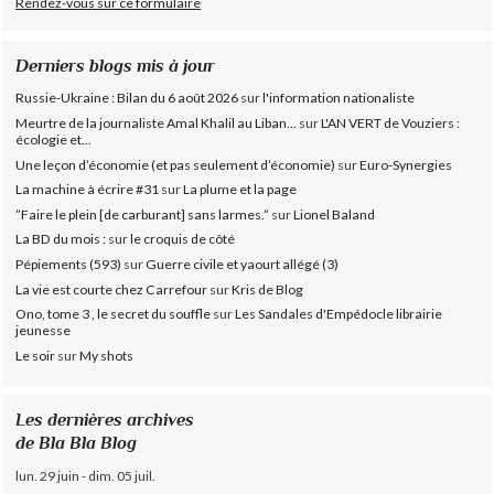
Rendez-vous sur ce formulaire
Derniers blogs mis à jour
Russie-Ukraine : Bilan du 6 août 2026
sur
l'information nationaliste
Meurtre de la journaliste Amal Khalil au Liban...
sur
L'AN VERT de Vouziers :
écologie et...
Une leçon d’économie (et pas seulement d’économie)
sur
Euro-Synergies
La machine à écrire #31
sur
La plume et la page
”Faire le plein [de carburant] sans larmes.”
sur
Lionel Baland
La BD du mois :
sur
le croquis de côté
Pépiements (593)
sur
Guerre civile et yaourt allégé (3)
La vie est courte chez Carrefour
sur
Kris de Blog
Ono, tome 3 , le secret du souffle
sur
Les Sandales d'Empédocle librairie
jeunesse
Le soir
sur
My shots
Les dernières archives
de Bla Bla Blog
lun. 29 juin - dim. 05 juil.