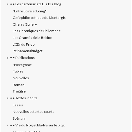
• • Les partenariats Bla Bla Blog
"Entre Loire et Loing"
Café philosophique de Montargis
Cherry Gallery
Les Chroniques de Philomène
Les Cramés de la Bobine
L’‎Œil du Frigo
Pelhamonabudget
• • Publications
"Hexagone"
Fables
Nouvelles
Roman
Théâtre
• • Textes inédits
Essais
Nouvelles et textes courts
Scénarii
• • Vie du blog et bla-bla sur le blog