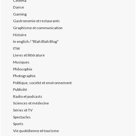
Cinéma
Danse
Gaming
Gastronomie et restaurants
Graphisme et communication
Histoire
In english / "Blah Blah Blog"
ITW
Livres et littérature
Musiques
Philosophie
Photographie
Politique, société et environnement
Publicité
Radio et podcasts
Sciences et médecine
Séries et TV
Spectacles
Sports
Vie quotidienne et tourisme