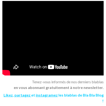
Tenez-vous informés de nos derniers blablas
en vous abonnant gratuitement à notre newsletter.
Likez
,
partagez
et
instagramez
les blablas de Bla Bla Blog
!