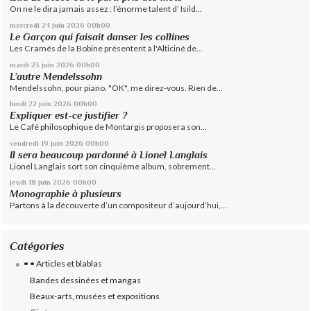
On ne le dira jamais assez : l’énorme talent d’ Isild...
mercredi 24
juin 2026
00h00
Le Garçon qui faisait danser les collines
Les Cramés de la Bobine présentent à l'Alticiné de...
mardi 23
juin 2026
00h00
L’autre Mendelssohn
Mendelssohn, pour piano. "OK", me direz-vous. Rien de...
lundi 22
juin 2026
00h00
Expliquer est-ce justifier ?
Le Café philosophique de Montargis proposera son...
vendredi 19
juin 2026
00h00
Il sera beaucoup pardonné à Lionel Langlais
Lionel Langlais sort son cinquième album, sobrement...
jeudi 18
juin 2026
00h00
Monographie à plusieurs
Partons à la découverte d’un compositeur d’aujourd’hui,...
Catégories
• • Articles et blablas
Bandes dessinées et mangas
Beaux-arts, musées et expositions