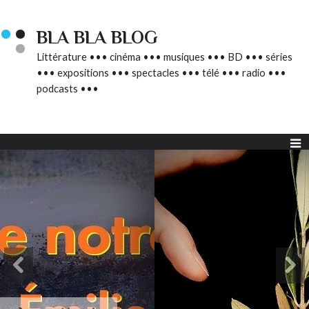
BLA BLA BLOG
Littérature ••• cinéma ••• musiques ••• BD ••• séries
••• expositions ••• spectacles ••• télé ••• radio •••
podcasts •••