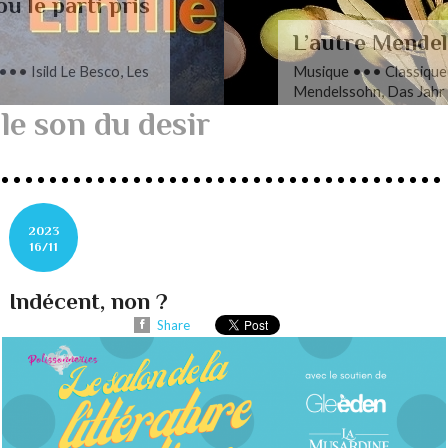
L’autre Mendelssohn
Musique ••• Classique ••• Fanny
Mendelssohn, Das Jahr
le son du desir
2023
16/11
Indécent, non ?
Share