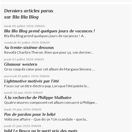
Derniers articles parus
sur Bla Bla Blog
lundi 06
juillet 2026
00h00
Bla Bla Blog prend quelques jours de vacances !
Bla Bla Blog prend quelques jours de vacances ! A...
vendredi 03
juillet 2026
00h00
Au trente-sixième dessous
Revoilà Charlize Theron. Rien que pour ça, son dernier...
jeudi 02
juillet 2026
00h03
Glamour western
Gros coup de cœur pour cet album de Margaux Simone ,...
mercredi 01
juillet 2026
00h00
Lightmotive motivés par l’été
Focus sur un titre électro-pop. Lorsque l’été pointe le...
mardi 30
juin 2026
00h00
À la recherche de Philippe Malhaire
Quatre œuvres composent cet album consacré à Philippe...
lundi 29
juin 2026
00h00
Pas de pardon pour le béké
Voilà une affaire – Que dis-je ? Un scandale – que la...
jeudi 25
juin 2026
00h00
Isild Le Besco ou le parti pris des mots