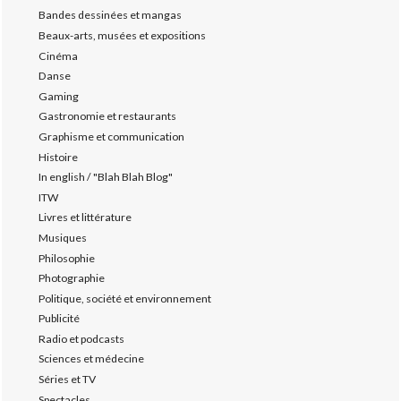
Bandes dessinées et mangas
Beaux-arts, musées et expositions
Cinéma
Danse
Gaming
Gastronomie et restaurants
Graphisme et communication
Histoire
In english / "Blah Blah Blog"
ITW
Livres et littérature
Musiques
Philosophie
Photographie
Politique, société et environnement
Publicité
Radio et podcasts
Sciences et médecine
Séries et TV
Spectacles