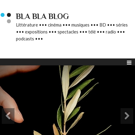
BLA BLA BLOG
Littérature ••• cinéma ••• musiques ••• BD ••• séries
••• expositions ••• spectacles ••• télé ••• radio •••
podcasts •••