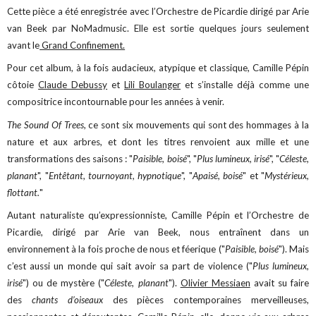
Cette pièce a été enregistrée avec l’Orchestre de Picardie dirigé par Arie
van Beek par NoMadmusic. Elle est sortie quelques jours seulement
avant le
Grand Confinement.
Pour cet album, à la fois audacieux, atypique et classique, Camille Pépin
côtoie
Claude Debussy
et
Lili Boulanger
et s’installe déjà comme une
compositrice incontournable pour les années à venir.
The Sound Of Trees
, ce sont six mouvements qui sont des hommages à la
nature et aux arbres, et dont les titres renvoient aux mille et une
transformations des saisons : "
Paisible, boisé
", "
Plus lumineux, irisé
", "
Céleste,
planant
", "
Entêtant, tournoyant, hypnotique
", "
Apaisé, boisé
" et "
Mystérieux,
flottant.
"
Autant naturaliste qu’expressionniste, Camille Pépin et l’Orchestre de
Picardie, dirigé par Arie van Beek, nous entraînent dans un
environnement à la fois proche de nous et féerique ("
Paisible, boisé
"). Mais
c’est aussi un monde qui sait avoir sa part de violence ("
Plus lumineux,
irisé
") ou de mystère ("
Céleste, planant
").
Olivier Messiaen
avait su faire
des
chants d’oiseaux
des pièces contemporaines merveilleuses,