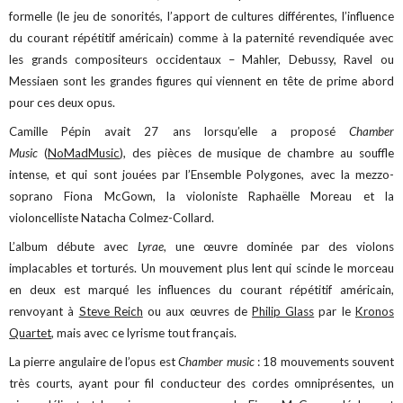
formelle (le jeu de sonorités, l’apport de cultures différentes, l’influence
du courant répétitif américain) comme à la paternité revendiquée avec
les grands compositeurs occidentaux – Mahler, Debussy, Ravel ou
Messiaen sont les grandes figures qui viennent en tête de prime abord
pour ces deux opus.
Camille Pépin avait 27 ans lorsqu’elle a proposé
Chamber
Music
(
NoMadMusic
), des pièces de musique de chambre au souffle
intense, et qui sont jouées par l’Ensemble Polygones, avec la mezzo-
soprano Fiona McGown, la violoniste Raphaëlle Moreau et la
violoncelliste Natacha Colmez-Collard.
L’album débute avec
Lyrae
, une œuvre dominée par des violons
implacables et torturés. Un mouvement plus lent qui scinde le morceau
en deux est marqué les influences du courant répétitif américain,
renvoyant à
Steve Reich
ou aux œuvres de
Philip Glass
par le
Kronos
Quartet
, mais avec ce lyrisme tout français.
La pierre angulaire de l’opus est
Chamber music
: 18 mouvements souvent
très courts, ayant pour fil conducteur des cordes omniprésentes, un