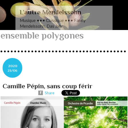
L’autre Mendelssohn
Musique ••• Classique ••• Fanny
Mendelssohn, Das Jahr
ensemble polygones
2020
21/06
Camille Pépin, sans coup férir
Share