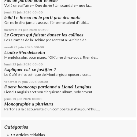
Pas de pardon pour le béké
Voilà une affaire – Que dis-je ? Un scandale – que la...
jeudi 25
juin 2026
00h00
Isild Le Besco ou le parti pris des mots
On ne le dira jamais assez : l’énorme talent d’ Isild...
mercredi 24
juin 2026
00h00
Le Garçon qui faisait danser les collines
Les Cramés de la Bobine présentent à l'Alticiné de...
mardi 23
juin 2026
00h00
L’autre Mendelssohn
Mendelssohn, pour piano. "OK", me direz-vous. Rien de...
lundi 22
juin 2026
00h00
Expliquer est-ce justifier ?
Le Café philosophique de Montargis proposera son...
vendredi 19
juin 2026
00h00
Il sera beaucoup pardonné à Lionel Langlais
Lionel Langlais sort son cinquième album, sobrement...
jeudi 18
juin 2026
00h00
Monographie à plusieurs
Partons à la découverte d’un compositeur d’aujourd’hui,...
Catégories
• • Articles et blablas