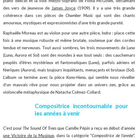
piano délicat et la voix mezzo-soprano de Fiona McGown, déclamant
des vers de jeunesse de
James Joyce
(1909). Il y a une très grande
cohérence dans ces pièces de
Chamber Music
qui sont des chants
amoureux, mystiques et expressionnistes d’une très grande pureté.
Raphaëlle Moreau est au violon pour une autre pièce,
Indra
: place cette
fois à une musique robuste et même brutale, soutenue par des cordes
tendue et nerveuses. Tout aussi sombres, les trois mouvements de
Luna
(
Luna
,
Aurora
et
Sol
) sont des mondes à eux tout seuls : des cauchemars
peuplés d’êtres mystérieux et fantomatiques (
Luna
), parfois aériens et
féeriques (
Aurora
), mais toujours inquiétants, menaçants et brutaux (
Sol
).
L’album se termine avec la pièce
Kono-Hana
, qui semble nous réveiller
d’un mauvais rêve pour nous projeter dans un univers zen, grâce au
violoncelle métaphysique de Natacha Colmez-Collard.
Compositrice incontournable pour
les années à venir
C’est pour
The Sound Of Trees
que Camille Pépin a reçu en début d’année
une Victoire de la Musique
, dans la catégorie "
Compositrice de l’année
".