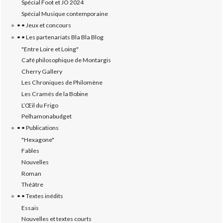
Spécial Foot et JO 2024
Spécial Musique contemporaine
• • Jeux et concours
• • Les partenariats Bla Bla Blog
"Entre Loire et Loing"
Café philosophique de Montargis
Cherry Gallery
Les Chroniques de Philomène
Les Cramés de la Bobine
L’‎Œil du Frigo
Pelhamonabudget
• • Publications
"Hexagone"
Fables
Nouvelles
Roman
Théâtre
• • Textes inédits
Essais
Nouvelles et textes courts