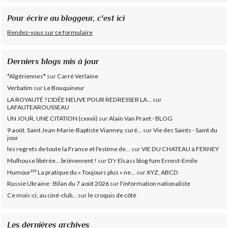
Pour écrire au bloggeur, c'est ici
Rendez-vous sur ce formulaire
Derniers blogs mis à jour
*Algériennes*
sur
Carré Verlaine
Verbatim
sur
Le Bouquineur
LA ROYAUTÉ ? L'IDÉE NEUVE POUR REDRESSER LA...
sur
LAFAUTEAROUSSEAU
UN JOUR, UNE CITATION (cxxvii)
sur
Alain Van Praet - BLOG
9 août. Saint Jean-Marie-Baptiste Vianney, curé...
sur
Vie des Saints - Saint du
jour
les regrets de toute la France et l'estime de...
sur
VIE DU CHATEAU à FERNEY
Mulhouse libérée… brièvement !
sur
D'r Elsass blog fum Ernest-Emile
Humour²²² La pratique du « Toujours plus » ne...
sur
XYZ, ABCD
Russie Ukraine : Bilan du 7 août 2026
sur
l'information nationaliste
Ce mois-ci, au ciné-club...
sur
le croquis de côté
Les dernières archives