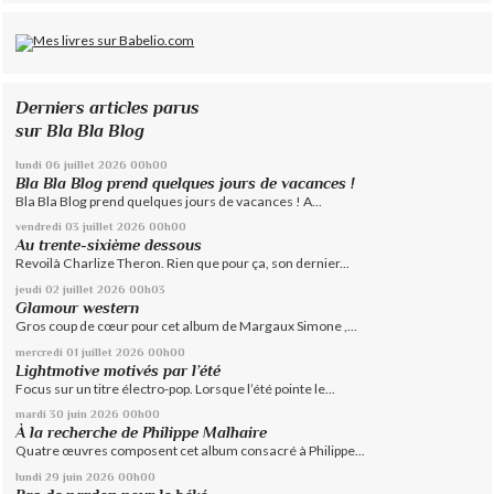
Derniers articles parus
sur Bla Bla Blog
lundi 06
juillet 2026
00h00
Bla Bla Blog prend quelques jours de vacances !
Bla Bla Blog prend quelques jours de vacances ! A...
vendredi 03
juillet 2026
00h00
Au trente-sixième dessous
Revoilà Charlize Theron. Rien que pour ça, son dernier...
jeudi 02
juillet 2026
00h03
Glamour western
Gros coup de cœur pour cet album de Margaux Simone ,...
mercredi 01
juillet 2026
00h00
Lightmotive motivés par l’été
Focus sur un titre électro-pop. Lorsque l’été pointe le...
mardi 30
juin 2026
00h00
À la recherche de Philippe Malhaire
Quatre œuvres composent cet album consacré à Philippe...
lundi 29
juin 2026
00h00