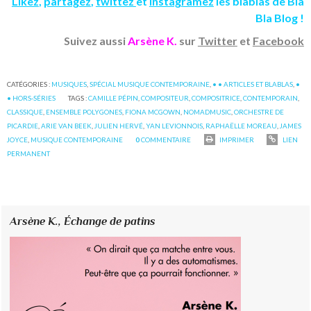
Likez
,
partagez
,
twittez
et
instagramez
les blablas de Bla
Bla Blog !
Suivez aussi
Arsène K.
sur
Twitter
et
Facebook
CATÉGORIES :
MUSIQUES
,
SPÉCIAL MUSIQUE CONTEMPORAINE
,
• • ARTICLES ET BLABLAS
,
•
• HORS-SÉRIES
TAGS :
CAMILLE PÉPIN
,
COMPOSITEUR
,
COMPOSITRICE
,
CONTEMPORAIN
,
CLASSIQUE
,
ENSEMBLE POLYGONES
,
FIONA MCGOWN
,
NOMADMUSIC
,
ORCHESTRE DE
PICARDIE
,
ARIE VAN BEEK
,
JULIEN HERVÉ
,
YAN LEVIONNOIS
,
RAPHAËLLE MOREAU
,
JAMES
JOYCE
,
MUSIQUE CONTEMPORAINE
0
COMMENTAIRE
IMPRIMER
LIEN
PERMANENT
Arsène K.,
Échange de patins