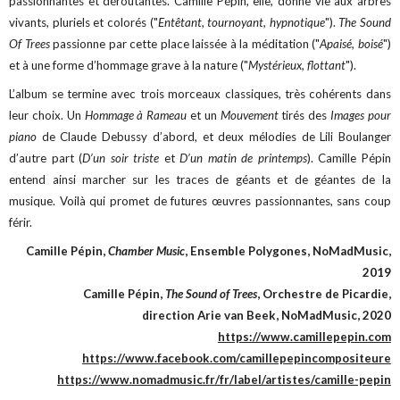
passionnantes et déroutantes. Camille Pépin, elle, donne vie aux arbres
vivants, pluriels et colorés ("
Entêtant, tournoyant, hypnotique
").
The Sound
Of Trees
passionne par cette place laissée à la méditation ("
Apaisé, boisé
")
et à une forme d’hommage grave à la nature ("
Mystérieux, flottant
").
L’album se termine avec trois morceaux classiques, très cohérents dans
leur choix. Un
Hommage à Rameau
et un
Mouvement
tirés des
Images pour
piano
de Claude Debussy d’abord, et deux mélodies de Lili Boulanger
d’autre part (
D’un soir triste
et
D’un matin de printemps
). Camille Pépin
entend ainsi marcher sur les traces de géants et de géantes de la
musique. Voilà qui promet de futures œuvres passionnantes, sans coup
férir.
Camille Pépin,
Chamber Music
, Ensemble Polygones, NoMadMusic,
2019
Camille Pépin,
The Sound of Trees
, Orchestre de Picardie,
direction Arie van Beek, NoMadMusic, 2020
https://www.camillepepin.com
https://www.facebook.com/camillepepincompositeure
https://www.nomadmusic.fr/fr/label/artistes/camille-pepin