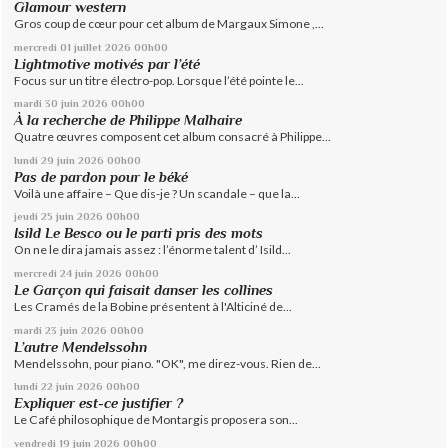
Glamour western
Gros coup de cœur pour cet album de Margaux Simone ,...
mercredi 01
juillet 2026
00h00
Lightmotive motivés par l’été
Focus sur un titre électro-pop. Lorsque l’été pointe le...
mardi 30
juin 2026
00h00
À la recherche de Philippe Malhaire
Quatre œuvres composent cet album consacré à Philippe...
lundi 29
juin 2026
00h00
Pas de pardon pour le béké
Voilà une affaire – Que dis-je ? Un scandale – que la...
jeudi 25
juin 2026
00h00
Isild Le Besco ou le parti pris des mots
On ne le dira jamais assez : l’énorme talent d’ Isild...
mercredi 24
juin 2026
00h00
Le Garçon qui faisait danser les collines
Les Cramés de la Bobine présentent à l'Alticiné de...
mardi 23
juin 2026
00h00
L’autre Mendelssohn
Mendelssohn, pour piano. "OK", me direz-vous. Rien de...
lundi 22
juin 2026
00h00
Expliquer est-ce justifier ?
Le Café philosophique de Montargis proposera son...
vendredi 19
juin 2026
00h00