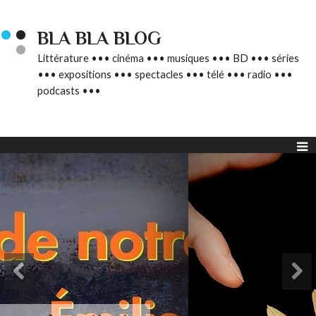
BLA BLA BLOG
Littérature ••• cinéma ••• musiques ••• BD ••• séries
••• expositions ••• spectacles ••• télé ••• radio •••
podcasts •••