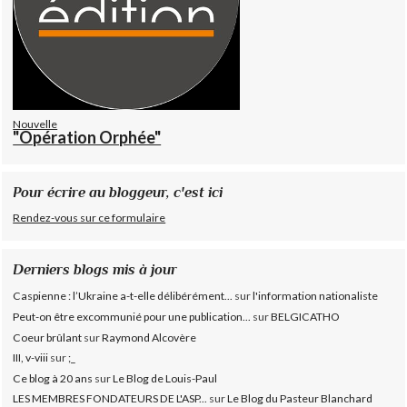
Nouvelle
"Opération Orphée"
Pour écrire au bloggeur, c'est ici
Rendez-vous sur ce formulaire
Derniers blogs mis à jour
Caspienne : l’Ukraine a-t-elle délibérément...
sur
l'information nationaliste
Peut-on être excommunié pour une publication...
sur
BELGICATHO
Coeur brûlant
sur
Raymond Alcovère
III, v-viii
sur
;_
Ce blog à 20 ans
sur
Le Blog de Louis-Paul
LES MEMBRES FONDATEURS DE L'ASP...
sur
Le Blog du Pasteur Blanchard