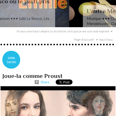
L’autre Mendelssohn
Musique ••• Classique ••• Fanny
Mendelssohn, Das Jahr
Si vous avez tout compris à cet article c’est que je me suis mal exprimé
Page d'accueil
Sous l'eau
2016
30/05
Joue-la comme Proust
Share