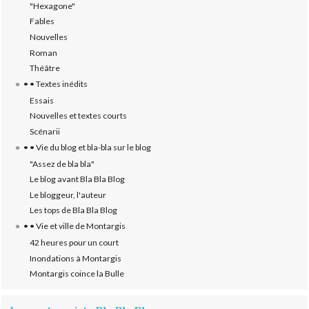
"Hexagone"
Fables
Nouvelles
Roman
Théâtre
• • Textes inédits
Essais
Nouvelles et textes courts
Scénarii
• • Vie du blog et bla-bla sur le blog
"Assez de bla bla"
Le blog avant Bla Bla Blog
Le bloggeur, l'auteur
Les tops de Bla Bla Blog
• • Vie et ville de Montargis
42 heures pour un court
Inondations à Montargis
Montargis coince la Bulle