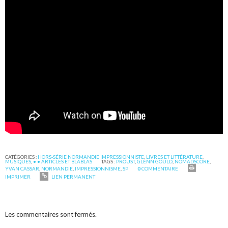
CATÉGORIES :
HORS-SÉRIE NORMANDIE IMPRESSIONNISTE
,
LIVRES ET LITTÉRATURE
,
MUSIQUES
,
• • ARTICLES ET BLABLAS
TAGS :
PROUST
,
GLENN GOULD
,
NOMADSCORE
,
YVAN CASSAR
,
NORMANDIE
,
IMPRESSIONNISME
,
SP
0
COMMENTAIRE
IMPRIMER
LIEN PERMANENT
Les commentaires sont fermés.