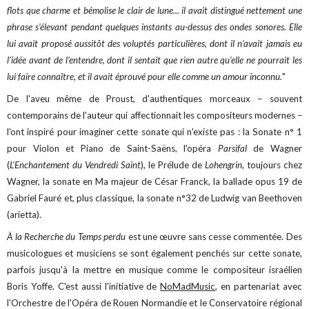
flots que charme et bémolise le clair de lune... il avait distingué nettement une
phrase s'élevant pendant quelques instants au-dessus des ondes sonores. Elle
lui avait proposé aussitôt des voluptés particulières, dont il n'avait jamais eu
l'idée avant de l'entendre, dont il sentait que rien autre qu'elle ne pourrait les
lui faire connaître, et il avait éprouvé pour elle comme un amour inconnu.
"
De l'aveu même de Proust, d'authentiques morceaux – souvent
contemporains de l'auteur qui affectionnait les compositeurs modernes –
l'ont inspiré pour imaginer cette sonate qui n'existe pas : la Sonate n° 1
pour Violon et Piano de Saint-Saëns, l'opéra
Parsifal
de Wagner
(
L'Enchantement du Vendredi Saint
), le Prélude de
Lohengrin
, toujours chez
Wagner, la s
onate en Ma majeur de César Franck, la ballade opus 19 de
Gabriel Fauré et, plus classique, la sonate n°32 de Ludwig van Beethoven
(arietta).
À la Recherche du Temps perdu
est une œuvre sans cesse commentée. Des
musicologues et musiciens se sont également penchés sur cette sonate,
parfois jusqu'à la mettre en musique comme le compositeur israélien
Boris Yoffe. C'est aussi l'initiative de
NoMadMusic
, en partenariat avec
l'Orchestre de l'Opéra de Rouen Normandie et le Conservatoire régional