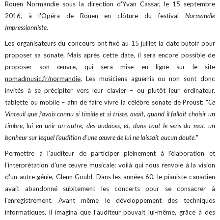
Rouen Normandie sous la direction d'Yvan Cassar, le 15 septembre
2016, à l'Opéra de Rouen en clôture du festival
Normandie
Impressionniste
.
Les organisateurs du concours ont fixé au 15 juillet la date butoir pour
proposer sa sonate. Mais après cette date, il sera encore possible de
proposer son œuvre, qui sera mise en ligne sur le site
nomadmusic.fr/normandie
. Les musiciens aguerris ou non sont donc
invités à se précipiter vers leur clavier – ou plutôt leur ordinateur,
tablette ou mobile – afin de faire vivre la célèbre sonate de Proust: "
Ce
Vinteuil que j'avais connu si timide et si triste, avait, quand il fallait choisir un
timbre, lui en unir un autre, des audaces, et, dans tout le sens du mot, un
bonheur sur lequel l'audition d'une œuvre de lui ne laissait aucun doute.
"
Permettre à l'auditeur de participer pleinement à l'élaboration et
l'interprétation d'une œuvre musicale: voilà qui nous renvoie à la vision
d'un autre génie, Glenn Gould. Dans les années 60, le pianiste canadien
avait abandonné subitement les concerts pour se consacrer à
l'enregistrement. Avant même le développement des techniques
informatiques, il imagina que l'auditeur pouvait lui-même, grâce à des