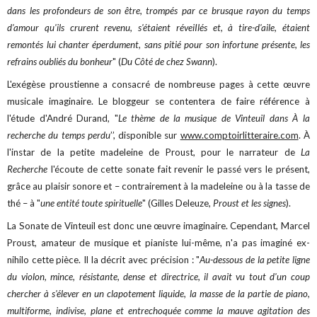
dans les profondeurs de son être, trompés par ce brusque rayon du temps
d'amour qu'ils crurent revenu, s'étaient réveiIlés et, à tire-d'aile, étaient
remontés lui chanter éperdument, sans pitié pour son infortune présente, les
refrains oubliés du bonheur
" (
Du Côté de chez Swann
).
L'exégèse proustienne a consacré de nombreuse pages à cette œuvre
musicale imaginaire. Le bloggeur se contentera de faire référence à
l'étude d'André Durand, "
Le thème de la musique de Vinteuil dans À la
recherche du temps perdu
’’, disponible sur
www.comptoirlitteraire.com
. À
l'instar de la petite madeleine de Proust, pour le narrateur de
La
Recherche
l'écoute de cette sonate fait revenir le passé vers le présent,
grâce au plaisir sonore et – contrairement à la madeleine ou à la tasse de
thé – à "
une entité toute spirituelle
" (Gilles Deleuze,
Proust et les signes
).
La Sonate de Vinteuil est donc une œuvre imaginaire. Cependant, Marcel
Proust, amateur de musique et pianiste lui-même, n'a pas imaginé ex-
nihilo cette pièce. Il la décrit avec précision : "
Au-dessous de la petite ligne
du violon, mince, résistante, dense et directrice, il avait vu tout d'un coup
chercher à s'élever en un clapotement liquide, la masse de la partie de piano,
multiforme, indivise, plane et entrechoquée comme la mauve agitation des