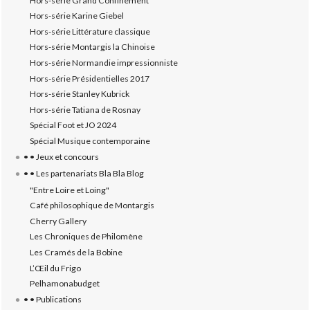
Hors-série Grand Confinement
Hors-série Karine Giebel
Hors-série Littérature classique
Hors-série Montargis la Chinoise
Hors-série Normandie impressionniste
Hors-série Présidentielles 2017
Hors-série Stanley Kubrick
Hors-série Tatiana de Rosnay
Spécial Foot et JO 2024
Spécial Musique contemporaine
• • Jeux et concours
• • Les partenariats Bla Bla Blog
"Entre Loire et Loing"
Café philosophique de Montargis
Cherry Gallery
Les Chroniques de Philomène
Les Cramés de la Bobine
L’‎Œil du Frigo
Pelhamonabudget
• • Publications