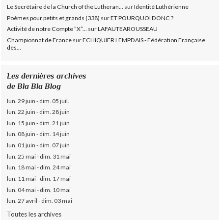
Le Secrétaire de la Church of the Lutheran...
sur
Identité Luthérienne
Poèmes pour petits et grands (338)
sur
ET POURQUOI DONC ?
Activité de notre Compte ”X”...
sur
LAFAUTEAROUSSEAU
Championnat de France
sur
ECHIQUIER LEMPDAIS - Fédération Française
des...
Les dernières archives
de Bla Bla Blog
lun. 29 juin - dim. 05 juil.
lun. 22 juin - dim. 28 juin
lun. 15 juin - dim. 21 juin
lun. 08 juin - dim. 14 juin
lun. 01 juin - dim. 07 juin
lun. 25 mai - dim. 31 mai
lun. 18 mai - dim. 24 mai
lun. 11 mai - dim. 17 mai
lun. 04 mai - dim. 10 mai
lun. 27 avril - dim. 03 mai
Toutes les archives