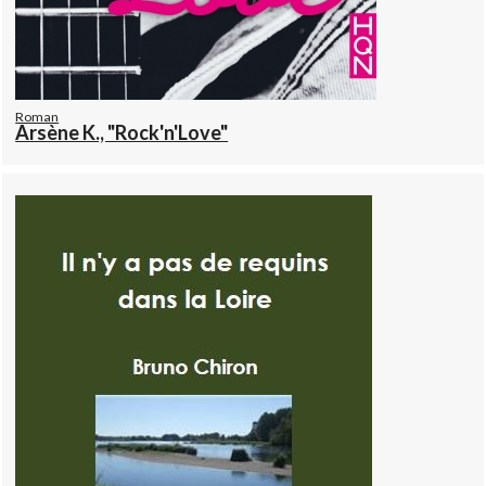
Roman
Arsène K., "Rock'n'Love"