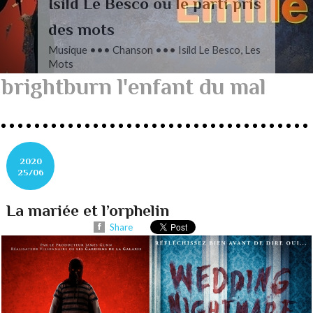
L’autre Mendelssohn
Musique ••• Classique ••• Fanny
Mendelssohn, Das Jahr
brightburn l'enfant du mal
2020
25/06
La mariée et l’orphelin
Share