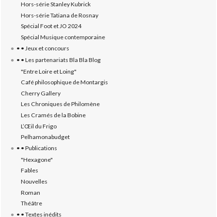
Hors-série Stanley Kubrick
Hors-série Tatiana de Rosnay
Spécial Foot et JO 2024
Spécial Musique contemporaine
• • Jeux et concours
• • Les partenariats Bla Bla Blog
"Entre Loire et Loing"
Café philosophique de Montargis
Cherry Gallery
Les Chroniques de Philomène
Les Cramés de la Bobine
L’‎Œil du Frigo
Pelhamonabudget
• • Publications
"Hexagone"
Fables
Nouvelles
Roman
Théâtre
• • Textes inédits