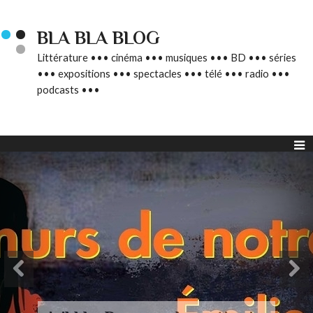
BLA BLA BLOG
Littérature ••• cinéma ••• musiques ••• BD ••• séries
••• expositions ••• spectacles ••• télé ••• radio •••
podcasts •••