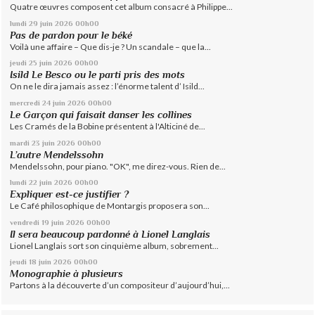
Quatre œuvres composent cet album consacré à Philippe...
lundi 29
juin 2026
00h00
Pas de pardon pour le béké
Voilà une affaire – Que dis-je ? Un scandale – que la...
jeudi 25
juin 2026
00h00
Isild Le Besco ou le parti pris des mots
On ne le dira jamais assez : l’énorme talent d’ Isild...
mercredi 24
juin 2026
00h00
Le Garçon qui faisait danser les collines
Les Cramés de la Bobine présentent à l'Alticiné de...
mardi 23
juin 2026
00h00
L’autre Mendelssohn
Mendelssohn, pour piano. "OK", me direz-vous. Rien de...
lundi 22
juin 2026
00h00
Expliquer est-ce justifier ?
Le Café philosophique de Montargis proposera son...
vendredi 19
juin 2026
00h00
Il sera beaucoup pardonné à Lionel Langlais
Lionel Langlais sort son cinquième album, sobrement...
jeudi 18
juin 2026
00h00
Monographie à plusieurs
Partons à la découverte d’un compositeur d’aujourd’hui,...