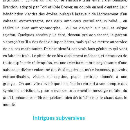
Brightburn : L'Enfant du mal
conte l’histoire d’un enfant démoniaque,
Brandon, adopté par Tori et Kyle Breyer, un couple en mal d’enfant. Leur
bénédiction viendra des étoiles, puisqu’à la faveur de l’écrasement d’un
vaisseau extraterrestre, nos deux amoureux recueillent un bébé – en
réalité un alien anthropomorphe – qui va devenir leur seul et unique
rejeton. Quelques années plus tard, devenu pré-adolescent, le garçon
s’aperçoit qu’il a des dons de super-héros, mais qu’il va mettre au service
de causes malfaisantes. Et c’est bientôt ces vrais-faux géniteurs qui vont
en faire les frais . Le pitch de ce film diablement méchant, et dépourvu de
toute espèce de rédemption, est une relecture un brin angoissante d’une
naissance divine : enfant né des étoiles, père et mère inconnus, pouvoirs
extraordinaires, visions d'ascension, place centrale donnée à une
grange… On aura vite deviné que le scénario reprend à son compte des
symboles christiques, pour renverser totalement le message et faire du
petit bonhomme un être inquiétant, bien décidé à semer le chaos dans le
monde.
Intrigues subversives