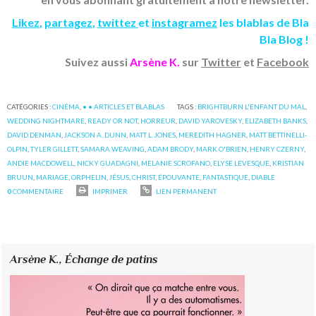
Likez
,
partagez
,
twittez
et
instagramez
les blablas de Bla
Bla Blog !
Suivez aussi
Arsène K.
sur
Twitter
et
Facebook
CATÉGORIES :
CINÉMA
,
• • ARTICLES ET BLABLAS
TAGS :
BRIGHTBURN L'ENFANT DU MAL
,
WEDDING NIGHTMARE
,
READY OR NOT
,
HORREUR
,
DAVID YAROVESKY
,
ELIZABETH BANKS
,
DAVID DENMAN
,
JACKSON A. DUNN
,
MATT L. JONES
,
MEREDITH HAGNER
,
MATT BETTINELLI-
OLPIN
,
TYLER GILLETT
,
SAMARA WEAVING
,
ADAM BRODY
,
MARK O'BRIEN
,
HENRY CZERNY
,
ANDIE MACDOWELL
,
NICKY GUADAGNI
,
MELANIE SCROFANO
,
ELYSE LEVESQUE
,
KRISTIAN
BRUUN
,
MARIAGE
,
ORPHELIN
,
JÉSUS
,
CHRIST
,
ÉPOUVANTE
,
FANTASTIQUE
,
DIABLE
0
COMMENTAIRE
IMPRIMER
LIEN PERMANENT
Arsène K.,
Échange de patins