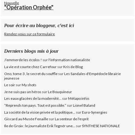
Nouvelle
"Opération Orphée"
Pour écrire au bloggeur, c'est ici
Rendez-vous sur ce formulaire
Derniers blogs mis à jour
J’emmerde les écolos !
sur
l'information nationaliste
La vie est courte chez Carrefour
sur
Kris de Blog
Ono, tome 3 , le secret du souffle
sur
Les Sandales d'Empédocle librairie
jeunesse
Le soir
sur
My shots
Je ne suis pas un héros
sur
Le Bouquineur
Les eaux glacées de la modernité...
sur
Métapo infos
”Reprends ton pays. Tout est possible.”
sur
Lionel Baland
La société de la vision privée et la politique...
sur
Euro-Synergies
Giscard au Musée Fenaille
sur
La senteur de l'esprit
Ile de Groix : le journaliste Erik Tegnér une...
sur
SYNTHESE NATIONALE