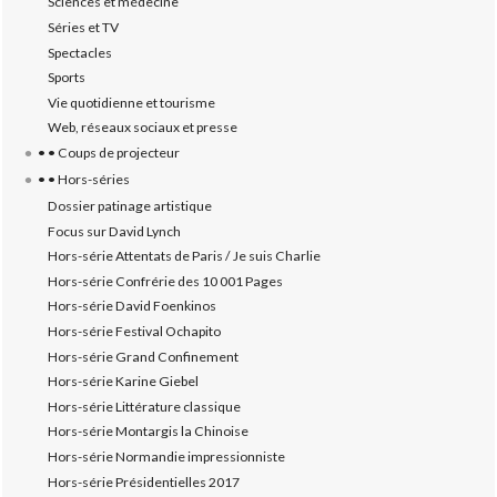
Sciences et médecine
Séries et TV
Spectacles
Sports
Vie quotidienne et tourisme
Web, réseaux sociaux et presse
• • Coups de projecteur
• • Hors-séries
Dossier patinage artistique
Focus sur David Lynch
Hors-série Attentats de Paris / Je suis Charlie
Hors-série Confrérie des 10 001 Pages
Hors-série David Foenkinos
Hors-série Festival Ochapito
Hors-série Grand Confinement
Hors-série Karine Giebel
Hors-série Littérature classique
Hors-série Montargis la Chinoise
Hors-série Normandie impressionniste
Hors-série Présidentielles 2017