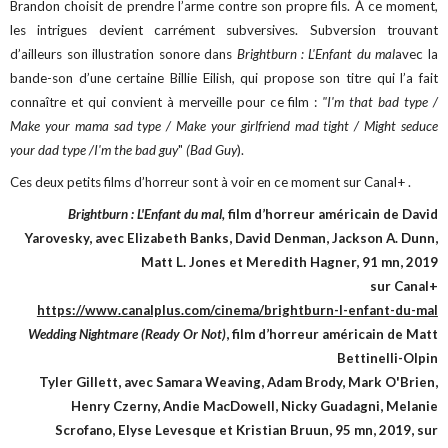
Brandon choisit de prendre l’arme contre son propre fils. À ce moment,
les intrigues devient carrément subversives. Subversion trouvant
d’ailleurs son illustration sonore dans
Brightburn : L'Enfant du mal
avec la
bande-son d’une certaine Billie Eilish, qui propose son titre qui l’a fait
connaître et qui convient à merveille pour ce film :
"I'm that bad type /
Make your mama sad type / Make your girlfriend mad tight / Might seduce
your dad type /I'm the bad guy
"
(Bad Guy
).
Ces deux petits films d’horreur sont à voir en ce moment sur Canal+ .
Brightburn : L'Enfant du mal,
film d’horreur américain de David
Yarovesky, avec Elizabeth Banks,
David Denman, Jackson A. Dunn,
Matt L. Jones et Meredith Hagner, 91 mn, 2019
sur Canal+
https://www.canalplus.com/cinema/brightburn-l-enfant-du-mal
Wedding Nightmare (Ready Or Not)
, film d’horreur américain de Matt
Bettinelli-Olpin
Tyler Gillett, avec Samara Weaving, Adam Brody, Mark O'Brien,
Henry Czerny, Andie MacDowell, Nicky Guadagni, Melanie
Scrofano, Elyse Levesque et Kristian Bruun, 95 mn, 2019, sur