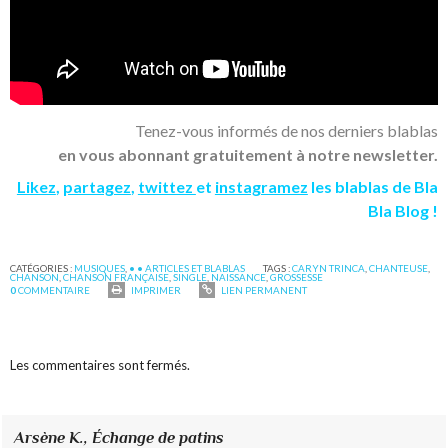
Tenez-vous informés de nos derniers blablas
en vous abonnant gratuitement à notre newsletter.
Likez
,
partagez
,
twittez
et
instagramez
les blablas de Bla
Bla Blog !
CATÉGORIES :
MUSIQUES
,
• • ARTICLES ET BLABLAS
TAGS :
CARYN TRINCA
,
CHANTEUSE
,
CHANSON
,
CHANSON FRANÇAISE
,
SINGLE
,
NAISSANCE
,
GROSSESSE
0
COMMENTAIRE
IMPRIMER
LIEN PERMANENT
Les commentaires sont fermés.
Arsène K.,
Échange de patins