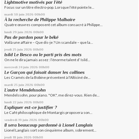
Lightmotive motivés par l’été
Focus sur un titre électro-pop. Lorsque l’été pointe le...
mardi 30
juin 2026
00h00
À la recherche de Philippe Malhaire
Quatre œuvres composent cet album consacré à Philippe...
lundi 29
juin 2026
00h00
Pas de pardon pour le béké
Voilà une affaire – Que dis-je ? Un scandale – que la...
jeudi 25
juin 2026
00h00
Isild Le Besco ou le parti pris des mots
On ne le dira jamais assez : l’énorme talent d’ Isild...
mercredi 24
juin 2026
00h00
Le Garçon qui faisait danser les collines
Les Cramés de la Bobine présentent à l'Alticiné de...
mardi 23
juin 2026
00h00
L’autre Mendelssohn
Mendelssohn, pour piano. "OK", me direz-vous. Rien de...
lundi 22
juin 2026
00h00
Expliquer est-ce justifier ?
Le Café philosophique de Montargis proposera son...
vendredi 19
juin 2026
00h00
Il sera beaucoup pardonné à Lionel Langlais
Lionel Langlais sort son cinquième album, sobrement...
jeudi 18
juin 2026
00h00