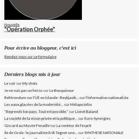
Nouvelle
"Opération Orphée"
Pour écrire au bloggeur, c'est ici
Rendez-vous sur ce formulaire
Derniers blogs mis à jour
Le soir
sur
My shots
Je ne suis pas un héros
sur
Le Bouquineur
Référendum sur l’UE en Islande : Reykjavik...
sur
l'information nationaliste
Les eaux glacées de la modernité...
sur
Métapo infos
”Reprends ton pays. Tout est possible.”
sur
Lionel Baland
La société de la vision privée et la politique...
sur
Euro-Synergies
Giscard au Musée Fenaille
sur
La senteur de l'esprit
Ile de Groix : le journaliste Erik Tegnér une...
sur
SYNTHESE NATIONALE