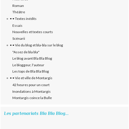
Roman
Théâtre
• • Textes inédits
Essais
Nouvelles et textes courts
Scénarii
• • Vie du blog et bla-bla sur le blog
"Assez de bla bla"
Le blog avant Bla Bla Blog
Le bloggeur, l'auteur
Les tops de Bla Bla Blog
• • Vie et ville de Montargis
42 heures pour un court
Inondations à Montargis
Montargis coince la Bulle
Les partenariats Bla Bla Blog...