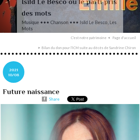
Isild Le Besco ou le parti pris
des mots
Musique ••• Chanson ••• Isild Le Besco, Les
Mots
C’est notre patrimoine
Page d'accueil
Bilan du don pour l’ICM suite au décès de Sandrine Chiron
2021
10/08
Future naissance
Share