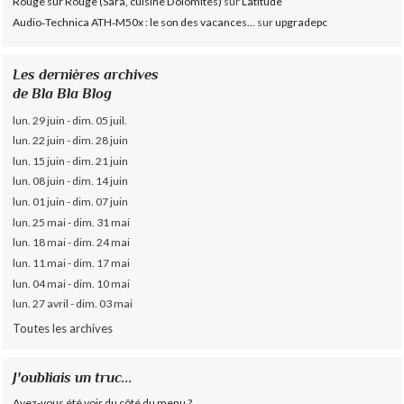
Rouge sur Rouge (Sara, cuisine Dolomites)
sur
Latitude
Audio‑Technica ATH‑M50x : le son des vacances...
sur
upgradepc
Les dernières archives
de Bla Bla Blog
lun. 29 juin - dim. 05 juil.
lun. 22 juin - dim. 28 juin
lun. 15 juin - dim. 21 juin
lun. 08 juin - dim. 14 juin
lun. 01 juin - dim. 07 juin
lun. 25 mai - dim. 31 mai
lun. 18 mai - dim. 24 mai
lun. 11 mai - dim. 17 mai
lun. 04 mai - dim. 10 mai
lun. 27 avril - dim. 03 mai
Toutes les archives
J'oubliais un truc...
Avez-vous été voir du côté du menu ?