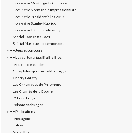
Hors-série Montargis la Chinoise
Hors-série Normandie impressionniste
Hors-série Présidentielles 2017
Hors-série Stanley Kubrick
Hors-série Tatiana de Rosnay
Spécial Foot et JO 2024
Spécial Musique contemporaine
• • Jeux et concours
• • Les partenariats Bla Bla Blog
"Entre Loire et Loing"
Café philosophique de Montargis
Cherry Gallery
Les Chroniques de Philomène
Les Cramés de la Bobine
L’‎Œil du Frigo
Pelhamonabudget
• • Publications
"Hexagone"
Fables
Nouvelles