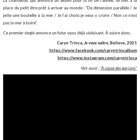
La chanteuse, qui annonce un album pour la fin de l’année, se met à la
place du petit être prêt à arriver au monde : "De dimension parallèle / Je
jette une bouteille à la mer / Je l’ai choisi je veux y croire / Non ce n’est
pas la mer à boire".
Ce premier single annonce un futur opus déjà séduisant. À suivre donc.
Caryn Trinca,
Je veux naître
, Believe, 2021
https://www.facebook.com/caryntrincalbum
https://www.instagram.com/caryntrinca
Voir aussi :
"À cause des garçons"