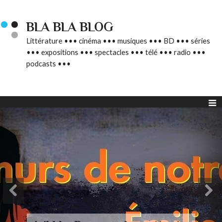
BLA BLA BLOG
Littérature ••• cinéma ••• musiques ••• BD ••• séries
••• expositions ••• spectacles ••• télé ••• radio •••
podcasts •••