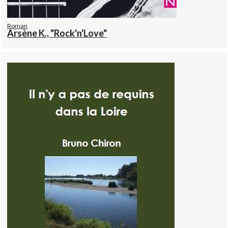
Roman
Arsène K., "Rock'n'Love"