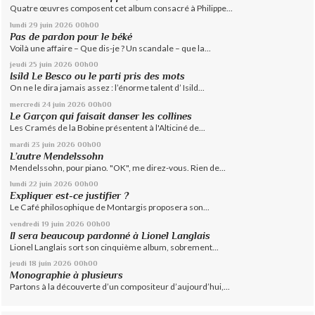
Quatre œuvres composent cet album consacré à Philippe...
lundi 29
juin 2026
00h00
Pas de pardon pour le béké
Voilà une affaire – Que dis-je ? Un scandale – que la...
jeudi 25
juin 2026
00h00
Isild Le Besco ou le parti pris des mots
On ne le dira jamais assez : l’énorme talent d’ Isild...
mercredi 24
juin 2026
00h00
Le Garçon qui faisait danser les collines
Les Cramés de la Bobine présentent à l'Alticiné de...
mardi 23
juin 2026
00h00
L’autre Mendelssohn
Mendelssohn, pour piano. "OK", me direz-vous. Rien de...
lundi 22
juin 2026
00h00
Expliquer est-ce justifier ?
Le Café philosophique de Montargis proposera son...
vendredi 19
juin 2026
00h00
Il sera beaucoup pardonné à Lionel Langlais
Lionel Langlais sort son cinquième album, sobrement...
jeudi 18
juin 2026
00h00
Monographie à plusieurs
Partons à la découverte d’un compositeur d’aujourd’hui,...