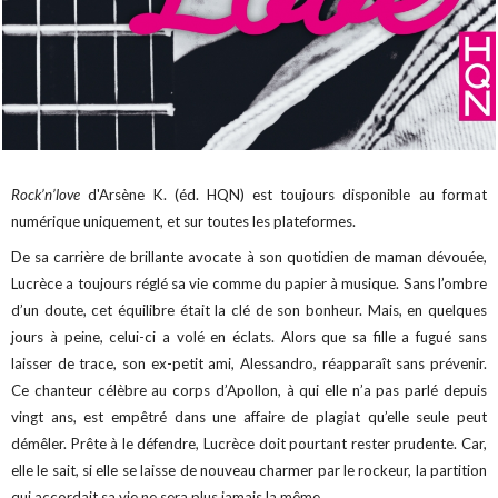
Rock’n’love
d'Arsène K. (éd. HQN) est toujours disponible au format
numérique uniquement, et sur toutes les plateformes.
De sa carrière de brillante avocate à son quotidien de maman dévouée,
Lucrèce a toujours réglé sa vie comme du papier à musique. Sans l’ombre
d’un doute, cet équilibre était la clé de son bonheur. Mais, en quelques
jours à peine, celui-ci a volé en éclats. Alors que sa fille a fugué sans
laisser de trace, son ex-petit ami, Alessandro, réapparaît sans prévenir.
Ce chanteur célèbre au corps d’Apollon, à qui elle n’a pas parlé depuis
vingt ans, est empêtré dans une affaire de plagiat qu’elle seule peut
démêler. Prête à le défendre, Lucrèce doit pourtant rester prudente. Car,
elle le sait, si elle se laisse de nouveau charmer par le rockeur, la partition
qui accordait sa vie ne sera plus jamais la même.