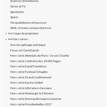
Sciences et médecine
Séries et TV
Spectacles
Sports
Vie quotidienne et tourisme
Web, réseaux sociaux et presse
• • Coups de projecteur
• • Hors-séries
Dossier patinage artistique
Focus sur David Lynch
Hors-série Attentats de Paris / Je suis Charlie
Hors-série Confrérie des 10 001 Pages
Hors-série David Foenkinos
Hors-série Festival Ochapito
Hors-série Grand Confinement
Hors-série Karine Giebel
Hors-série Littérature classique
Hors-série Montargis la Chinoise
Hors-série Normandie impressionniste
Hors-série Présidentielles 2017