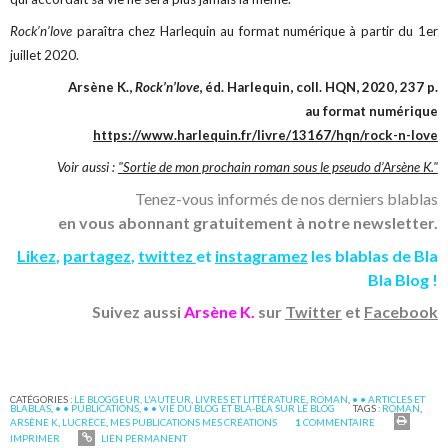
Rock’n’love
paraîtra chez Harlequin au format numérique à partir du 1er
juillet 2020.
Arsène K.,
Rock’n’love
, éd. Harlequin, coll. HQN, 2020, 237 p.
au format numérique
https://www.harlequin.fr/livre/13167/hqn/rock-n-love
Voir aussi :
"Sortie de mon prochain roman sous le pseudo d’Arsène K."
Tenez-vous informés de nos derniers blablas
en vous abonnant gratuitement à notre newsletter.
Likez
,
partagez
,
twittez
et
instagramez
les blablas de Bla
Bla Blog !
Suivez aussi
Arsène K.
sur
Twitter
et
Facebook
CATÉGORIES :
LE BLOGGEUR, L'AUTEUR
,
LIVRES ET LITTÉRATURE
,
ROMAN
,
• • ARTICLES ET
BLABLAS
,
• • PUBLICATIONS
,
• • VIE DU BLOG ET BLA-BLA SUR LE BLOG
TAGS :
ROMAN
,
ARSÈNE K
,
LUCRÈCE
,
MES PUBLICATIONS MES CRÉATIONS
1
COMMENTAIRE
IMPRIMER
LIEN PERMANENT