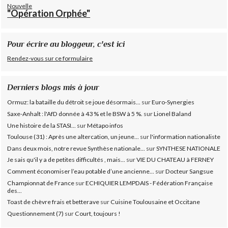
Nouvelle
"Opération Orphée"
Pour écrire au bloggeur, c'est ici
Rendez-vous sur ce formulaire
Derniers blogs mis à jour
Ormuz: la bataille du détroit se joue désormais...
sur
Euro-Synergies
Saxe-Anhalt : l'AfD donnée à 43 % et le BSW à 5 %.
sur
Lionel Baland
Une histoire de la STASI...
sur
Métapo infos
Toulouse (31) : Après une altercation, un jeune...
sur
l'information nationaliste
Dans deux mois, notre revue Synthèse nationale...
sur
SYNTHESE NATIONALE
Je sais qu'il y a de petites difficultés , mais...
sur
VIE DU CHATEAU à FERNEY
Comment économiser l’eau potable d’une ancienne...
sur
Docteur Sangsue
Championnat de France
sur
ECHIQUIER LEMPDAIS - Fédération Française
des...
Toast de chèvre frais et betterave
sur
Cuisine Toulousaine et Occitane
Questionnement (7)
sur
Court, toujours !