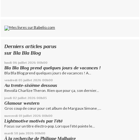
Derniers articles parus
sur Bla Bla Blog
lundi 06
juillet 2026
00h00
Bla Bla Blog prend quelques jours de vacances !
Bla Bla Blog prend quelques jours de vacances ! A...
vendredi 03
juillet 2026
00h00
Au trente-sixième dessous
Revoilà Charlize Theron. Rien que pour ça, son dernier...
jeudi 02
juillet 2026
00h03
Glamour western
Gros coup de cœur pour cet album de Margaux Simone ,...
mercredi 01
juillet 2026
00h00
Lightmotive motivés par l’été
Focus sur un titre électro-pop. Lorsque l’été pointe le...
mardi 30
juin 2026
00h00
À la recherche de Philippe Malhaire