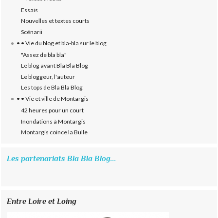
Essais
Nouvelles et textes courts
Scénarii
• • Vie du blog et bla-bla sur le blog
"Assez de bla bla"
Le blog avant Bla Bla Blog
Le bloggeur, l'auteur
Les tops de Bla Bla Blog
• • Vie et ville de Montargis
42 heures pour un court
Inondations à Montargis
Montargis coince la Bulle
Les partenariats Bla Bla Blog...
Entre Loire et Loing