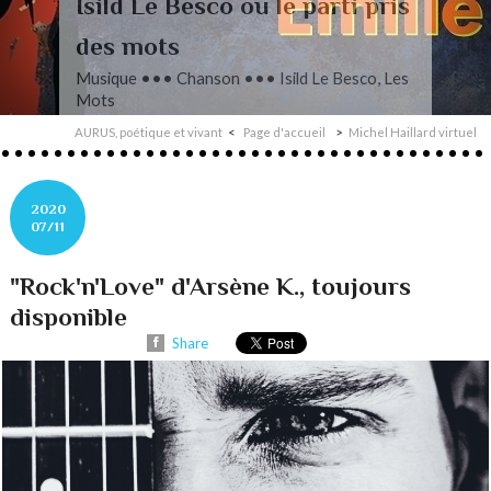
L’autre Mendelssohn
Musique ••• Classique ••• Fanny
Mendelssohn, Das Jahr
AURUS, poétique et vivant
Page d'accueil
Michel Haillard virtuel
2020
07/11
"Rock'n'Love" d'Arsène K., toujours
disponible
Share