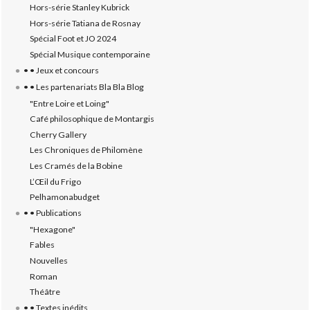
Hors-série Stanley Kubrick
Hors-série Tatiana de Rosnay
Spécial Foot et JO 2024
Spécial Musique contemporaine
• • Jeux et concours
• • Les partenariats Bla Bla Blog
"Entre Loire et Loing"
Café philosophique de Montargis
Cherry Gallery
Les Chroniques de Philomène
Les Cramés de la Bobine
L’‎Œil du Frigo
Pelhamonabudget
• • Publications
"Hexagone"
Fables
Nouvelles
Roman
Théâtre
• • Textes inédits