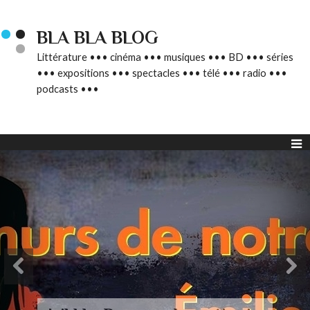
BLA BLA BLOG
Littérature ••• cinéma ••• musiques ••• BD ••• séries
••• expositions ••• spectacles ••• télé ••• radio •••
podcasts •••