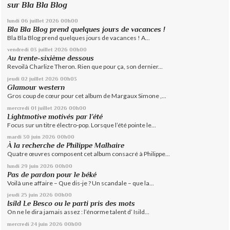
sur Bla Bla Blog
lundi 06
juillet 2026
00h00
Bla Bla Blog prend quelques jours de vacances !
Bla Bla Blog prend quelques jours de vacances ! A...
vendredi 03
juillet 2026
00h00
Au trente-sixième dessous
Revoilà Charlize Theron. Rien que pour ça, son dernier...
jeudi 02
juillet 2026
00h03
Glamour western
Gros coup de cœur pour cet album de Margaux Simone ,...
mercredi 01
juillet 2026
00h00
Lightmotive motivés par l’été
Focus sur un titre électro-pop. Lorsque l’été pointe le...
mardi 30
juin 2026
00h00
À la recherche de Philippe Malhaire
Quatre œuvres composent cet album consacré à Philippe...
lundi 29
juin 2026
00h00
Pas de pardon pour le béké
Voilà une affaire – Que dis-je ? Un scandale – que la...
jeudi 25
juin 2026
00h00
Isild Le Besco ou le parti pris des mots
On ne le dira jamais assez : l’énorme talent d’ Isild...
mercredi 24
juin 2026
00h00