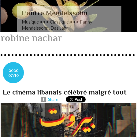
L’autre Mendelssohn
Musique ••• Classique ••• Fanny
Mendelssohn, Das Jahr
robine nachar
2020
07/10
Le cinéma libanais célébré malgré tout
Share