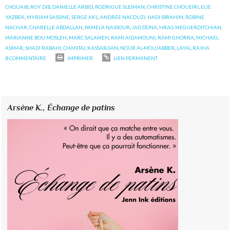
CHOUAIB
,
ROY DIB
,
DANIELLE ARBID
,
RODRIGUE SLEIMAN
,
CHRISTINE CHOUEIRI
,
ELIE
YAZBEK
,
MYRIAM SASSINE
,
SERGE AKL
,
ANDRÉE NACOUZI
,
HADI IBRAHIM
,
ROBINE
NACHAR
,
CHARELLE ABDALLAH
,
PAMELA NASSOUR
,
JAD DONA
,
HRAG MEGUERDITCHIAN
,
MARIANNE BOU MOSLEH
,
MARC SALAMEH
,
RAMI AIDAMOUNI
,
RAMI GHORRA
,
MICHAEL
ASMAR
,
SHADI RABAHI
,
CHANTAL KASSARJIAN
,
NOUR AL-MOUJABBER
,
LAYAL RAJHA
0
COMMENTAIRE
IMPRIMER
LIEN PERMANENT
Arsène K.,
Échange de patins