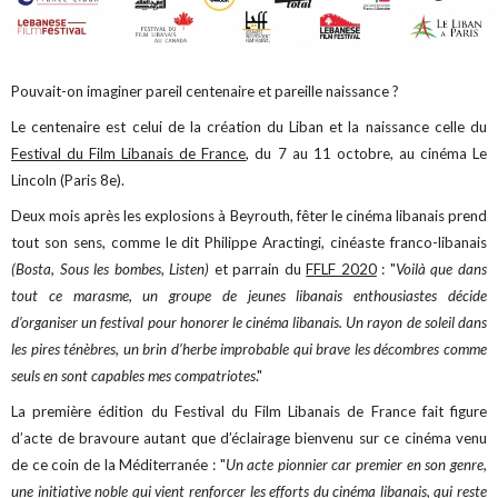
Pouvait-on imaginer pareil centenaire et pareille naissance ?
Le centenaire est celui de la création du Liban et la naissance celle du
Festival du Film Libanais de France
, du 7 au 11 octobre, au cinéma Le
Lincoln (Paris 8e).
Deux mois après les explosions à Beyrouth, fêter le cinéma libanais prend
tout son sens, comme le dit Philippe Aractingi, cinéaste franco-libanais
(Bosta,
Sous les bombes
,
Listen)
et parrain du
FFLF 2020
: "
Voilà que dans
tout ce marasme, un groupe de jeunes libanais enthousiastes décide
d’organiser un festival pour honorer le cinéma libanais. Un rayon de soleil dans
les pires ténèbres, un brin d’herbe improbable qui brave les décombres comme
seuls en sont capables mes compatriotes
."
La première édition du Festival du Film Libanais de France fait figure
d’acte de bravoure autant que d’éclairage bienvenu sur ce cinéma venu
de ce coin de la Méditerranée : "
Un acte pionnier car premier en son genre,
une initiative noble qui vient renforcer les efforts du cinéma libanais, qui reste