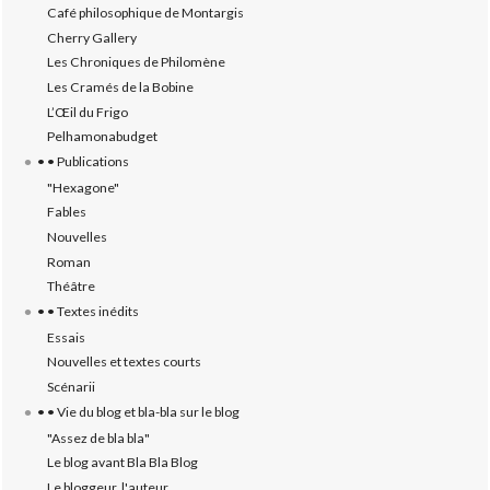
Café philosophique de Montargis
Cherry Gallery
Les Chroniques de Philomène
Les Cramés de la Bobine
L’‎Œil du Frigo
Pelhamonabudget
• • Publications
"Hexagone"
Fables
Nouvelles
Roman
Théâtre
• • Textes inédits
Essais
Nouvelles et textes courts
Scénarii
• • Vie du blog et bla-bla sur le blog
"Assez de bla bla"
Le blog avant Bla Bla Blog
Le bloggeur, l'auteur