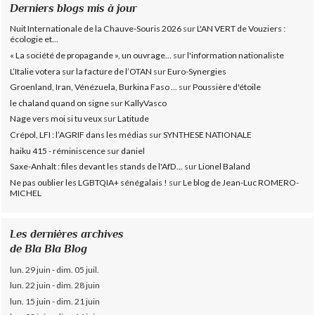
Derniers blogs mis à jour
Nuit Internationale de la Chauve-Souris 2026
sur
L'AN VERT de Vouziers :
écologie et...
« La société de propagande », un ouvrage...
sur
l'information nationaliste
L’Italie votera sur la facture de l’OTAN
sur
Euro-Synergies
Groenland, Iran, Vénézuela, Burkina Faso ...
sur
Poussière d'étoile
le chaland quand on signe
sur
KallyVasco
Nage vers moi si tu veux
sur
Latitude
Crépol, LFI : l’AGRIF dans les médias
sur
SYNTHESE NATIONALE
haiku 415 - réminiscence
sur
daniel
Saxe-Anhalt : files devant les stands de l'AfD...
sur
Lionel Baland
Ne pas oublier les LGBTQIA+ sénégalais !
sur
Le blog de Jean-Luc ROMERO-
MICHEL
Les dernières archives
de Bla Bla Blog
lun. 29 juin - dim. 05 juil.
lun. 22 juin - dim. 28 juin
lun. 15 juin - dim. 21 juin