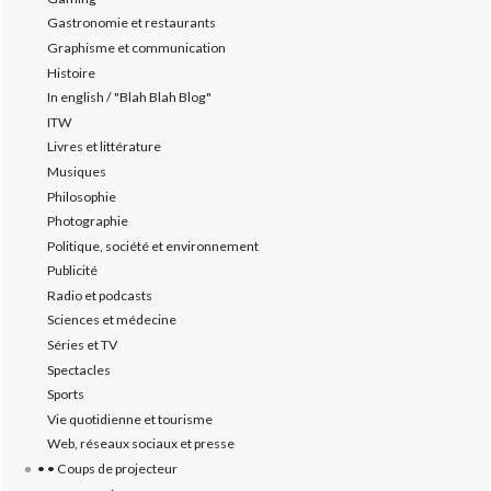
Gastronomie et restaurants
Graphisme et communication
Histoire
In english / "Blah Blah Blog"
ITW
Livres et littérature
Musiques
Philosophie
Photographie
Politique, société et environnement
Publicité
Radio et podcasts
Sciences et médecine
Séries et TV
Spectacles
Sports
Vie quotidienne et tourisme
Web, réseaux sociaux et presse
• • Coups de projecteur