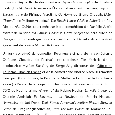
focus sur Beyrouth : le documentaire
Beyrouth, jamais plus
de Jocelyne
Saab (1976),
Beirut Terminus
de Élie Kamal en avant-première,
Beyrouth
Through Time
de Philippe Aractingi,
Go Home
de Jihane Chouaib,
Listen
("
Ismaii
") de Philippe Aractingi,
The Beach House
("
Beit el-Baher
") de Roy
Dib ou
Allo Chérie
, court-métrage hors-compétition de Danielle Arbid,
extrait de la série
Ma Famille Libanaise
. Cette projection sera suivie de
Blackjack
, court-métrage hors compétition de Danielle Arbid, extrait
également de la série
Ma Famille Libanaise
.
Un jury constitué du comédien Rodrigue Sleiman, de la comédienne
Christine Choueiri, de l’écrivain et chercheur Élie Yazbek, de la
productrice Myriam Sassine, de Serge Akl, directeur de l’
Office du
Tourisme Liban en France
et de la comédienne Andrée Nacouzi remettra
trois prix (Prix du Jury, le Prix de la Meilleure Fiction et le Prix Jeune
espoir) à l’issue de la projection des courts-métrages en compétition :
30/2
de Hadi Ibrahim,
Where To?
de Robine Nachar,
La Folie à deux
de
Charelle Abdallah,
Ila Haythou – To Nowhere
de Pamela Nassour,
Harmonica
de Jad Dona,
That Stupid Armenian’s Motion Picture Show or
Garen
de Hrag Meguerditchian,
Until The Rain Wanes
de Marianne Bou