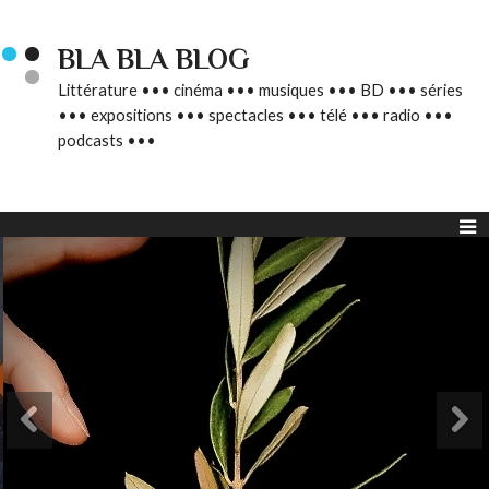
BLA BLA BLOG
Littérature ••• cinéma ••• musiques ••• BD ••• séries
••• expositions ••• spectacles ••• télé ••• radio •••
podcasts •••