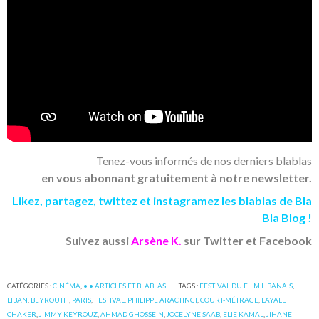
Tenez-vous informés de nos derniers blablas
en vous abonnant gratuitement à notre newsletter.
Likez
,
partagez
,
twittez
et
instagramez
les blablas de Bla
Bla Blog !
Suivez aussi
Arsène K.
sur
Twitter
et
Facebook
CATÉGORIES :
CINÉMA
,
• • ARTICLES ET BLABLAS
TAGS :
FESTIVAL DU FILM LIBANAIS
,
LIBAN
,
BEYROUTH
,
PARIS
,
FESTIVAL
,
PHILIPPE ARACTINGI
,
COURT-MÉTRAGE
,
LAYALE
CHAKER
,
JIMMY KEYROUZ
,
AHMAD GHOSSEIN
,
JOCELYNE SAAB
,
ELIE KAMAL
,
JIHANE