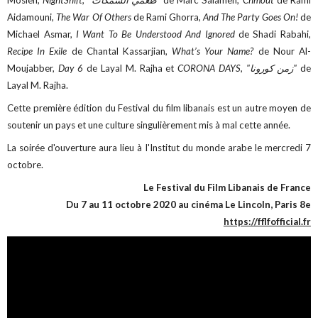
Mosleh,
NightShift, "طعمي السمكات"
de Marc Salameh,
Chmout
de Rami
Aidamouni,
The War Of Others
de Rami Ghorra,
And The Party Goes On!
de
Michael Asmar,
I Want To Be Understood And Ignored
de Shadi Rabahi,
Recipe In Exile
de Chantal Kassarjian,
What’s Your Name?
de Nour Al-
Moujabber,
Day 6
de Layal M. Rajha et
CORONA DAYS, "زمن كورونا"
de
Layal M. Rajha.
Cette première édition du Festival du film libanais est un autre moyen de
soutenir un pays et une culture singulièrement mis à mal cette année.
La soirée d'ouverture aura lieu à l'Institut du monde arabe le mercredi 7
octobre.
Le Festival du Film Libanais de France
Du 7 au 11 octobre 2020 au cinéma Le Lincoln, Paris 8e
https://fflfofficial.fr