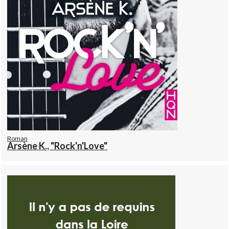
Roman
Arsène K., "Rock'n'Love"