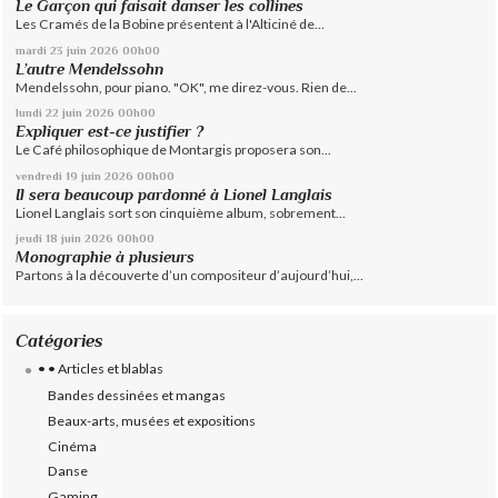
Le Garçon qui faisait danser les collines
Les Cramés de la Bobine présentent à l'Alticiné de...
mardi 23
juin 2026
00h00
L’autre Mendelssohn
Mendelssohn, pour piano. "OK", me direz-vous. Rien de...
lundi 22
juin 2026
00h00
Expliquer est-ce justifier ?
Le Café philosophique de Montargis proposera son...
vendredi 19
juin 2026
00h00
Il sera beaucoup pardonné à Lionel Langlais
Lionel Langlais sort son cinquième album, sobrement...
jeudi 18
juin 2026
00h00
Monographie à plusieurs
Partons à la découverte d’un compositeur d’aujourd’hui,...
Catégories
• • Articles et blablas
Bandes dessinées et mangas
Beaux-arts, musées et expositions
Cinéma
Danse
Gaming