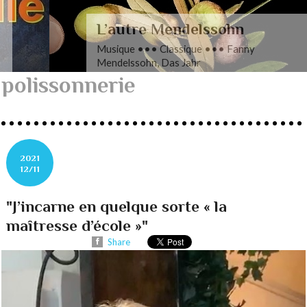
L’autre Mendelssohn
Musique ••• Classique ••• Fanny
Mendelssohn, Das Jahr
polissonnerie
2021
12/11
"J’incarne en quelque sorte « la
maîtresse d’école »"
Share