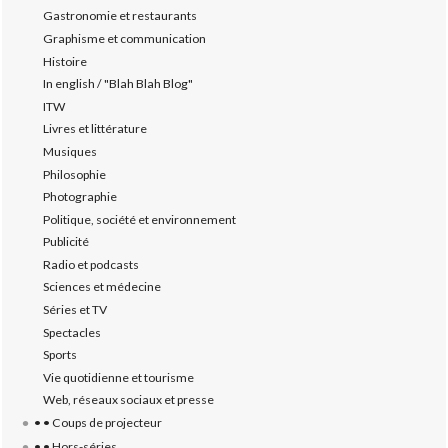
Gastronomie et restaurants
Graphisme et communication
Histoire
In english / "Blah Blah Blog"
ITW
Livres et littérature
Musiques
Philosophie
Photographie
Politique, société et environnement
Publicité
Radio et podcasts
Sciences et médecine
Séries et TV
Spectacles
Sports
Vie quotidienne et tourisme
Web, réseaux sociaux et presse
• • Coups de projecteur
• • Hors-séries