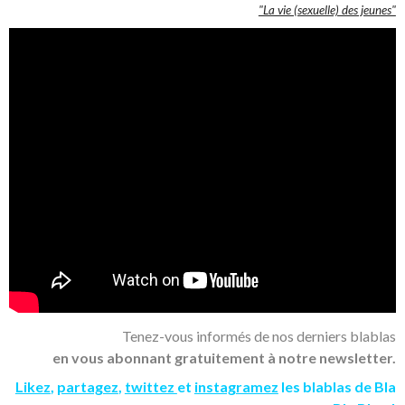
"La vie (sexuelle) des jeunes"
Tenez-vous informés de nos derniers blablas
en vous abonnant gratuitement à notre newsletter.
Likez
,
partagez
,
twittez
et
instagramez
les blablas de Bla