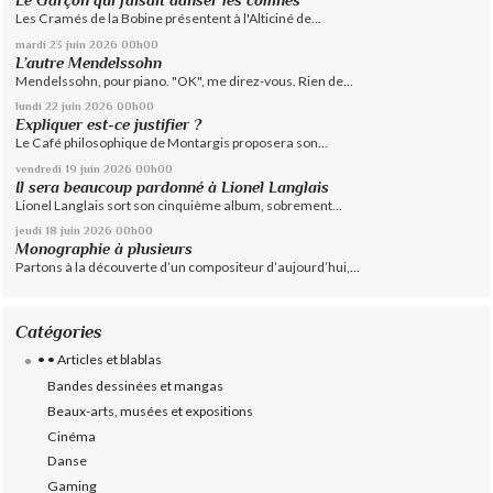
Les Cramés de la Bobine présentent à l'Alticiné de...
mardi 23
juin 2026
00h00
L’autre Mendelssohn
Mendelssohn, pour piano. "OK", me direz-vous. Rien de...
lundi 22
juin 2026
00h00
Expliquer est-ce justifier ?
Le Café philosophique de Montargis proposera son...
vendredi 19
juin 2026
00h00
Il sera beaucoup pardonné à Lionel Langlais
Lionel Langlais sort son cinquième album, sobrement...
jeudi 18
juin 2026
00h00
Monographie à plusieurs
Partons à la découverte d’un compositeur d’aujourd’hui,...
Catégories
• • Articles et blablas
Bandes dessinées et mangas
Beaux-arts, musées et expositions
Cinéma
Danse
Gaming