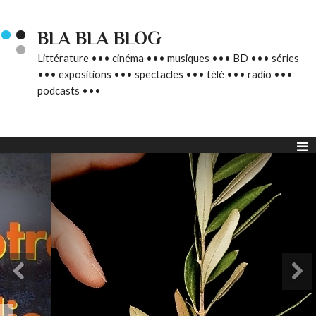
BLA BLA BLOG
Littérature ••• cinéma ••• musiques ••• BD ••• séries
••• expositions ••• spectacles ••• télé ••• radio •••
podcasts •••