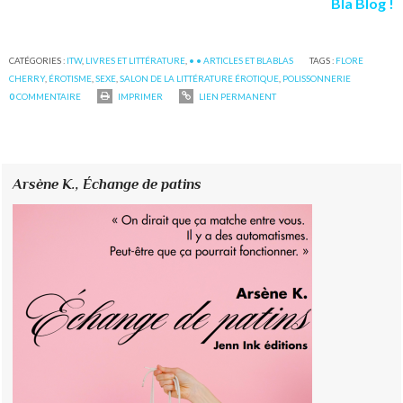
Bla Blog !
CATÉGORIES :
ITW
,
LIVRES ET LITTÉRATURE
,
• • ARTICLES ET BLABLAS
TAGS :
FLORE
CHERRY
,
ÉROTISME
,
SEXE
,
SALON DE LA LITTÉRATURE ÉROTIQUE
,
POLISSONNERIE
0
COMMENTAIRE
IMPRIMER
LIEN PERMANENT
Arsène K.,
Échange de patins