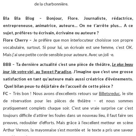
de la charbonnière.
Bla Bla Blog – Bonjour, Flore. Journaliste, rédactrice,
entrepreneuse, animatrice, auteure… On ne t’arrête plus… A ce
sujet, préfères-tu écrivain, écrivaine ou auteure ?
Flore Cherry –
Je préfère que mon interlocuteur choisisse son propre
vocabulaire, surtout. Si pour lui, un écrivain est une femme, c’est OK.
Mais j’ai une petite corde sensible pour auteure. Avec un joli -e.
BBB – Ta dernière actualité c’est une pièce de théâtre,
Le plus beau
jour (de votre vie)
, au Sweet Paradise
. J’imagine que c’est une grosse
satisfaction en tant qu’auteure mais aussi créatrice d’événements.
Quel bilan peux-tu déjà faire de l’accueil de cette pièce ?
FC –
Très bon ! Nous avons d’excellents retours sur
Billetsreduc
, le site
de réservation pour les pièces de théâtre – et nous sommes
pratiquement complets chaque soir. C’est une vraie surprise car c’est
toujours difficile d’attirer les foules dans un nouveau lieu, il faut faire ses
preuves, redoubler d’efforts. Mais grâce à l’excellent metteur en scène
Arthur Vernon, la mayonnaise s’est montée et le texte a pris une saveur