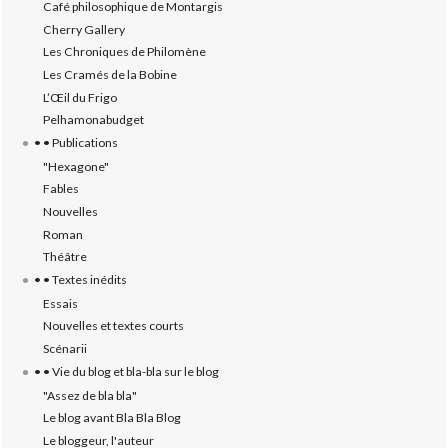
Café philosophique de Montargis
Cherry Gallery
Les Chroniques de Philomène
Les Cramés de la Bobine
L’‎Œil du Frigo
Pelhamonabudget
• • Publications
"Hexagone"
Fables
Nouvelles
Roman
Théâtre
• • Textes inédits
Essais
Nouvelles et textes courts
Scénarii
• • Vie du blog et bla-bla sur le blog
"Assez de bla bla"
Le blog avant Bla Bla Blog
Le bloggeur, l'auteur