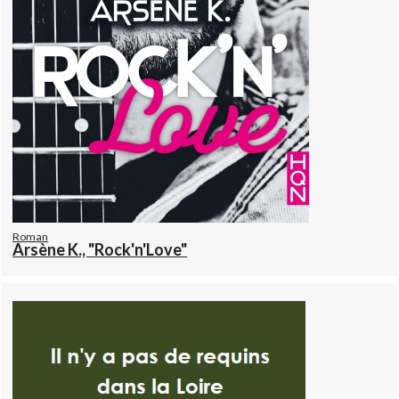
Roman
Arsène K., "Rock'n'Love"