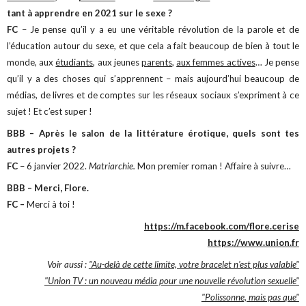
tant à apprendre en 2021 sur le sexe ?
FC
– Je pense qu’il y a eu une véritable révolution de la parole et de
l’éducation autour du sexe, et que cela a fait beaucoup de bien à tout le
monde, aux
étudiants
, aux jeunes
parents
,
aux femmes actives
… Je pense
qu’il y a des choses qui s’apprennent – mais aujourd’hui beaucoup de
médias, de livres et de comptes sur les réseaux sociaux s’expriment à ce
sujet ! Et c’est super !
BBB – Après le salon de la littérature érotique, quels sont tes
autres projets ?
FC
– 6 janvier 2022.
Matriarchie.
Mon premier roman ! Affaire à suivre…
BBB – Merci, Flore.
FC –
Merci à toi !
https://m.facebook.com/flore.cerise
https://www.union.fr
Voir aussi :
"Au-delà de cette limite, votre bracelet n'est plus valable"
"Union TV : un nouveau média pour une nouvelle révolution sexuelle"
"Polissonne, mais pas que"