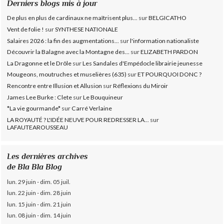
Derniers blogs mis à jour
De plus en plus de cardinaux ne maîtrisent plus...
sur
BELGICATHO
Vent de folie !
sur
SYNTHESE NATIONALE
Salaires 2026 : la fin des augmentations...
sur
l'information nationaliste
Découvrir la Balagne avec la Montagne des...
sur
ELIZABETH PARDON
La Dragonne et le Drôle
sur
Les Sandales d'Empédocle librairie jeunesse
Mougeons, moutruches et muselières (635)
sur
ET POURQUOI DONC ?
Rencontre entre Illusion et Allusion
sur
Réflexions du Miroir
James Lee Burke : Clete
sur
Le Bouquineur
*La vie gourmande*
sur
Carré Verlaine
LA ROYAUTÉ ? L'IDÉE NEUVE POUR REDRESSER LA...
sur
LAFAUTEAROUSSEAU
Les dernières archives
de Bla Bla Blog
lun. 29 juin - dim. 05 juil.
lun. 22 juin - dim. 28 juin
lun. 15 juin - dim. 21 juin
lun. 08 juin - dim. 14 juin