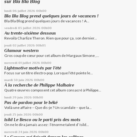
sur Bla Bla Blog
lundi 06
juillet 2026
00h00
Bla Bla Blog prend quelques jours de vacances !
Bla Bla Blog prend quelques jours de vacances ! A...
vendredi 03
juillet 2026
00h00
Au trente-sixième dessous
Revoilà Charlize Theron. Rien que pour ça, son dernier...
jeudi 02
juillet 2026
00h03
Glamour western
Gros coup de cœur pour cet album de Margaux Simone ,...
mercredi 01
juillet 2026
00h00
Lightmotive motivés par l’été
Focus sur un titre électro-pop. Lorsque l’été pointe le...
mardi 30
juin 2026
00h00
À la recherche de Philippe Malhaire
Quatre œuvres composent cet album consacré à Philippe...
lundi 29
juin 2026
00h00
Pas de pardon pour le béké
Voilà une affaire – Que dis-je ? Un scandale – que la...
jeudi 25
juin 2026
00h00
Isild Le Besco ou le parti pris des mots
On ne le dira jamais assez : l’énorme talent d’ Isild...
mercredi 24
juin 2026
00h00
Le Garçon qui faisait danser les collines