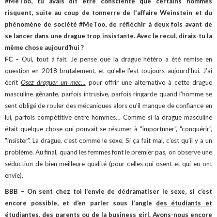
#MeToo, tu avais dit être consciente que certains hommes
risquent, suite au coup de tonnerre de l'affaire Weinstein et du
phénomène de société #MeToo, de réfléchir à deux fois avant de
se lancer dans une drague trop insistante. Avec le recul, dirais-tu la
même chose aujourd’hui ?
FC –
Oui, tout à fait. Je pense que la drague hétéro a été remise en
question en 2018 brutalement, et qu’elle l’est toujours aujourd’hui. J’ai
écrit
Osez draguer un mec…
pour offrir une alternative à cette drague
masculine gênante, parfois intrusive, parfois ringarde quand l’homme se
sent obligé de rouler des mécaniques alors qu’il manque de confiance en
lui, parfois compétitive entre hommes… Comme si la drague masculine
était quelque chose qui pouvait se résumer à "importuner", "conquérir",
"insister". La drague, c’est comme le sexe. Si ça fait mal, c’est qu’il y a un
problème. Au final, quand les femmes font le premier pas, on observe une
séduction de bien meilleure qualité (pour celles qui osent et qui en ont
envie).
BBB – On sent chez toi l’envie de dédramatiser le sexe, si c’est
encore possible, et d’en parler sous l’angle
des étudiants et
étudiantes
, des
parents
ou de la
business girl
. Avons-nous encore