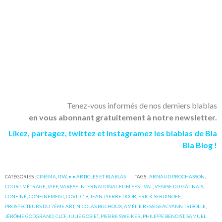
Tenez-vous informés de nos derniers blablas
en vous abonnant gratuitement à notre newsletter.
Likez
,
partagez
,
twittez
et
instagramez
les blablas de Bla
Bla Blog !
CATÉGORIES :
CINÉMA
,
ITW
,
• • ARTICLES ET BLABLAS
TAGS :
ARNAUD PROCHASSON
,
COURT-MÉTRAGE
,
VIFF
,
VARESE INTERNATIONAL FILM FESTIVAL
,
VENISE DU GÂTINAIS
,
CONFINÉ
,
CONFINEMENT
,
COVID-19
,
JEAN-PIERRE DOOR
,
ERICK SERDINOFF
,
PROSPECTEURS DU 7ÈME ART
,
NICOLAS BUCHOUX
,
AMÉLIE RESSIGEACYANN TRIBOLLE
,
JÉRÔME GODGRAND
,
CLCF
,
JULIE GOBIET
,
PIERRE SWEIKER
,
PHILIPPE BENOIST
,
SAMUEL