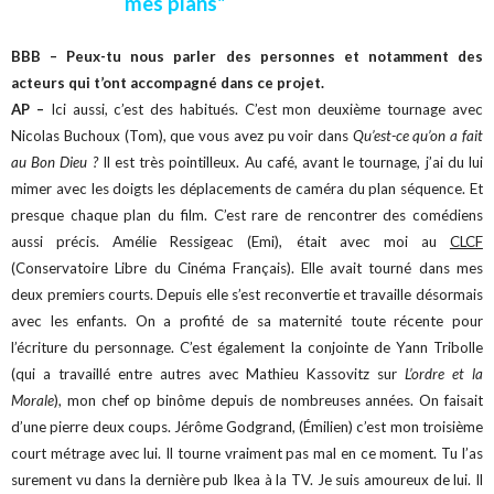
mes plans"
BBB – Peux-tu nous parler des personnes et notamment des
acteurs qui t’ont accompagné dans ce projet.
AP –
Ici aussi, c’est des habitués. C’est mon deuxième tournage avec
Nicolas Buchoux (Tom), que vous avez pu voir dans
Qu’est-ce qu’on a fait
au Bon Dieu ?
Il est très pointilleux. Au café, avant le tournage, j’ai du lui
mimer avec les doigts les déplacements de caméra du plan séquence. Et
presque chaque plan du film. C’est rare de rencontrer des comédiens
aussi précis.
Amélie Ressigeac (Emi), était avec moi au
CLCF
(Conservatoire Libre du Cinéma Français). Elle avait tourné dans mes
deux premiers courts. Depuis elle s’est reconvertie et travaille désormais
avec les enfants. On a profité de sa maternité toute récente pour
l’écriture du personnage. C’est également la conjointe de Yann Tribolle
(qui a travaillé entre autres avec Mathieu Kassovitz sur
L’ordre et la
Morale
), mon chef op binôme depuis de nombreuses années. On faisait
d’une pierre deux coups.
Jérôme Godgrand, (Émilien) c’est mon troisième
court métrage avec lui. Il tourne vraiment pas mal en ce moment. Tu l’as
surement vu dans la dernière pub Ikea à la TV. Je suis amoureux de lui. Il