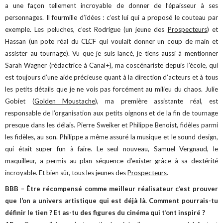
a une façon tellement incroyable de donner de l’épaisseur à ses
personnages. Il fourmille d’idées : c’est lui qui a proposé le couteau par
exemple.
Les peluches, c’est Rodrigue (un jeune des
Prospecteurs
) et
Hassan (un pote réal du CLCF qui voulait donner un coup de main et
assister au tournage).
Vu que je suis lancé, je tiens aussi à mentionner
Sarah Wagner (rédactrice à Canal+), ma coscénariste depuis l’école, qui
est toujours d’une aide précieuse quant à la direction d’acteurs et à tous
les petits détails que je ne vois pas forcément au milieu du chaos.
Julie
Gobiet (
Golden Moustache
), ma première assistante réal, est
responsable de l’organisation aux petits oignons et de la fin de tournage
presque dans les délais.
Pierre Sweiker et Philippe Benoist, fidèles parmi
les fidèles, au son. Philippe a même assuré la musique et le sound design,
qui était super fun à faire.
Le seul nouveau, Samuel Vergnaud, le
maquilleur, a permis au plan séquence d’exister grâce à sa dextérité
incroyable. Et bien sûr, tous les jeunes des
Prospecteurs
.
BBB – Être récompensé comme meilleur réalisateur c’est prouver
que l’on a univers artistique qui est déjà là. Comment pourrais-tu
définir le tien ? Et as-tu des figures du cinéma qui t’ont inspiré ?