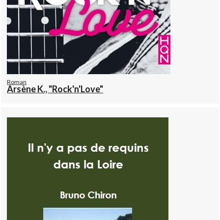
Roman
Arsène K., "Rock'n'Love"