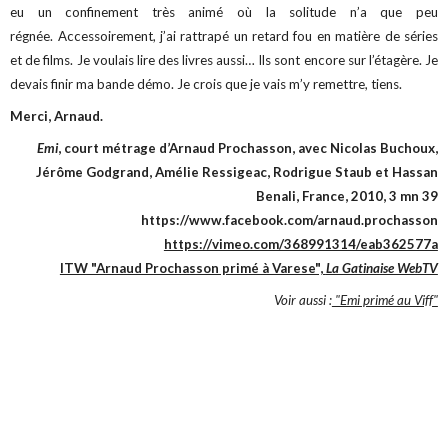
eu un confinement très animé où la solitude n’a que peu
régnée.
Accessoirement, j’ai rattrapé un retard fou en matière de séries
et de films.
Je voulais lire des livres aussi… Ils sont encore sur l’étagère.
Je
devais finir ma bande démo. Je crois que je vais m’y remettre, tiens.
Merci, Arnaud.
Emi
, court métrage d’Arnaud Prochasson, avec Nicolas Buchoux,
Jérôme Godgrand, Amélie Ressigeac, Rodrigue Staub et Hassan
Benali, France, 2010, 3 mn 39
https://www.facebook.com/arnaud.prochasson
https://vimeo.com/368991314/eab362577a
ITW "Arnaud Prochasson primé à Varese",
La Gatinaise WebTV
Voir aussi :
"Emi primé au Viff"