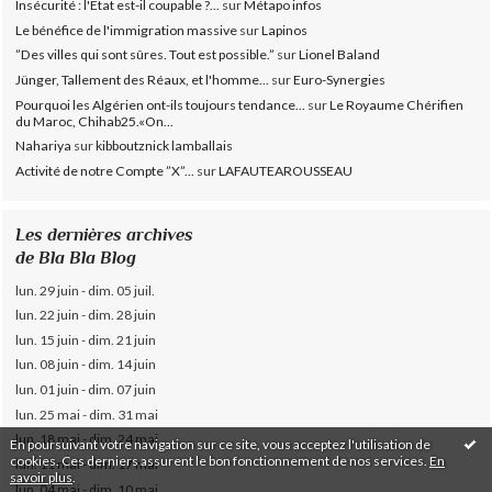
Insécurité : l'Etat est-il coupable ?...
sur
Métapo infos
Le bénéfice de l'immigration massive
sur
Lapinos
”Des villes qui sont sûres. Tout est possible.”
sur
Lionel Baland
Jünger, Tallement des Réaux, et l'homme...
sur
Euro-Synergies
Pourquoi les Algérien ont-ils toujours tendance...
sur
Le Royaume Chérifien
du Maroc, Chihab25.«On...
Nahariya
sur
kibboutznick lamballais
Activité de notre Compte ”X”...
sur
LAFAUTEAROUSSEAU
Les dernières archives
de Bla Bla Blog
lun. 29 juin - dim. 05 juil.
lun. 22 juin - dim. 28 juin
lun. 15 juin - dim. 21 juin
lun. 08 juin - dim. 14 juin
lun. 01 juin - dim. 07 juin
lun. 25 mai - dim. 31 mai
lun. 18 mai - dim. 24 mai
En poursuivant votre navigation sur ce site, vous acceptez l'utilisation de
cookies. Ces derniers assurent le bon fonctionnement de nos services.
En
lun. 11 mai - dim. 17 mai
savoir plus
.
lun. 04 mai - dim. 10 mai