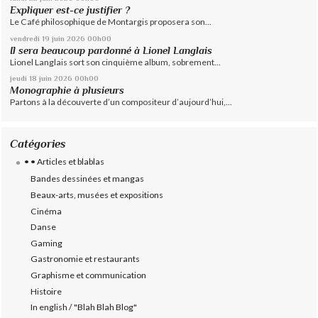
Expliquer est-ce justifier ?
Le Café philosophique de Montargis proposera son...
vendredi 19
juin 2026
00h00
Il sera beaucoup pardonné à Lionel Langlais
Lionel Langlais sort son cinquième album, sobrement...
jeudi 18
juin 2026
00h00
Monographie à plusieurs
Partons à la découverte d’un compositeur d’aujourd’hui,...
Catégories
• • Articles et blablas
Bandes dessinées et mangas
Beaux-arts, musées et expositions
Cinéma
Danse
Gaming
Gastronomie et restaurants
Graphisme et communication
Histoire
In english / "Blah Blah Blog"