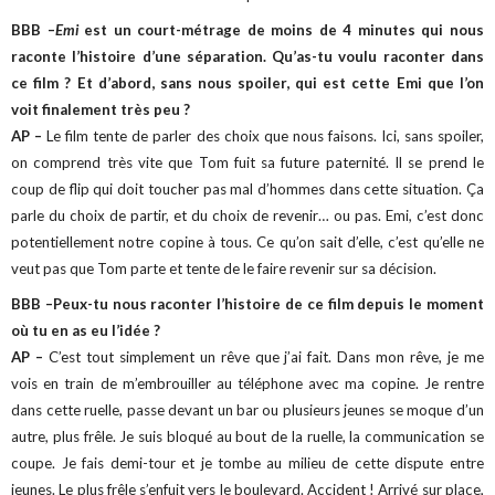
BBB –
Emi
est un court-métrage de moins de 4 minutes qui nous
raconte l’histoire d’une séparation. Qu’as-tu voulu raconter dans
ce film ? Et d’abord, sans nous spoiler, qui est cette Emi que l’on
voit finalement très peu ?
AP –
Le film tente de parler des choix que nous faisons. Ici, sans spoiler,
on comprend très vite que Tom fuit sa future paternité. Il se prend le
coup de flip qui doit toucher pas mal d’hommes dans cette situation. Ça
parle du choix de partir, et du choix de revenir… ou pas.
Emi
,
c’est donc
potentiellement notre copine à tous. Ce qu’on sait d’elle, c’est qu’elle ne
veut pas que Tom parte et tente de le faire revenir sur sa décision.
BBB –Peux-tu nous raconter l’histoire de ce film depuis le moment
où tu en as eu l’idée ?
AP –
C’est tout simplement un rêve que j’ai fait. Dans mon rêve, je me
vois en train de m’embrouiller au téléphone avec ma copine. Je rentre
dans cette ruelle, passe devant un bar ou plusieurs jeunes se moque d’un
autre, plus frêle. Je suis bloqué au bout de la ruelle, la communication se
coupe. Je fais demi-tour et je tombe au milieu de cette dispute entre
jeunes. Le plus frêle s’enfuit vers le boulevard. Accident ! Arrivé sur place,