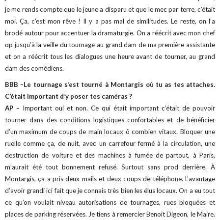
je me rends compte que le jeune a disparu et que le mec par terre, c’était
moi. Ça, c’est mon rêve ! Il y a pas mal de similitudes.
Le reste, on l’a
brodé autour pour accentuer la dramaturgie. On a réécrit avec mon chef
op jusqu’à la veille du tournage au grand dam de ma première assistante
et on a réécrit tous les dialogues une heure avant de tourner, au grand
dam des comédiens.
BBB –Le tournage s’est tourné à Montargis où tu as tes attaches.
C’était important d’y poser tes caméras ?
AP –
Important oui et non. Ce qui était important c’était de pouvoir
tourner dans des conditions logistiques confortables et de bénéficier
d’un maximum de coups de main locaux ô combien vitaux. Bloquer une
ruelle comme ça, de nuit, avec un carrefour fermé à la circulation, une
destruction de voiture et des machines à fumée de partout, à Paris,
m’aurait été tout bonnement refusé.
Surtout sans prod derrière.
À
Montargis, ça a pris deux mails et deux coups de téléphone. L’avantage
d’avoir grandi ici fait que je connais très bien les élus locaux. On a eu tout
ce qu’on voulait niveau autorisations de tournages, rues bloquées et
places de parking réservées. Je tiens à remercier Benoit Digeon, le Maire.