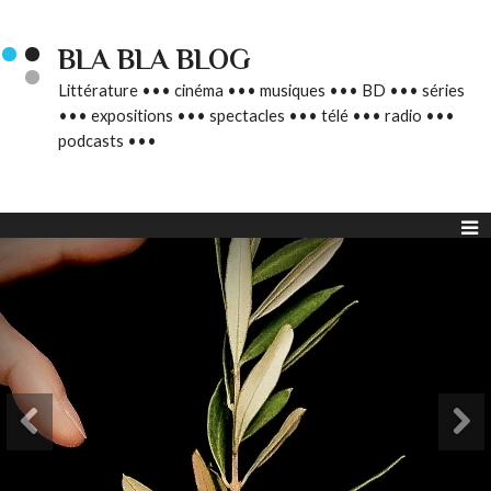
BLA BLA BLOG
Littérature ••• cinéma ••• musiques ••• BD ••• séries
••• expositions ••• spectacles ••• télé ••• radio •••
podcasts •••