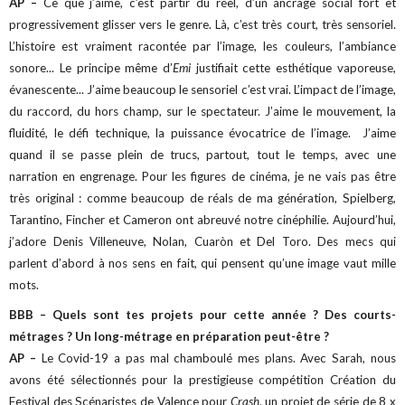
AP –
Ce que j’aime, c’est partir du réel, d’un ancrage social fort et
progressivement glisser vers le genre. Là, c’est très court, très sensoriel.
L’histoire est vraiment racontée par l’image, les couleurs, l’ambiance
sonore... Le principe même d’
Emi
justifiait cette esthétique vaporeuse,
évanescente... J’aime beaucoup le sensoriel c’est vrai. L’impact de l’image,
du raccord, du hors champ, sur le spectateur. J’aime le mouvement, la
fluidité, le défi technique, la puissance évocatrice de l’image.
J’aime
quand il se passe plein de trucs, partout, tout le temps, avec une
narration en engrenage.
Pour les figures de cinéma, je ne vais pas être
très original : comme beaucoup de réals de ma génération, Spielberg,
Tarantino, Fincher et Cameron ont abreuvé notre cinéphilie. Aujourd’hui,
j’adore Denis Villeneuve, Nolan, Cuaròn et Del Toro. Des mecs qui
parlent d’abord à nos sens en fait, qui pensent qu’une image vaut mille
mots.
BBB –
Quels sont tes projets pour cette année ? Des courts-
métrages ? Un long-métrage en préparation peut-être ?
AP –
Le Covid-19 a pas mal chamboulé mes plans.
Avec Sarah, nous
avons été sélectionnés pour la prestigieuse compétition Création du
Festival des Scénaristes de Valence pour
Crash
, un projet de série de 8 x