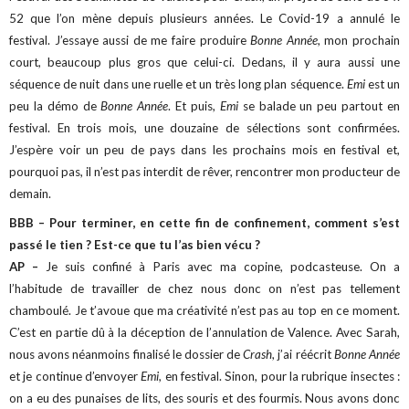
52 que l’on mène depuis plusieurs années. Le Covid-19 a annulé le
festival.
J’essaye aussi de me faire produire
Bonne Année
, mon prochain
court, beaucoup plus gros que celui-ci. Dedans, il y aura aussi une
séquence de nuit dans une ruelle et un très long plan séquence.
Emi
est un
peu la démo de
Bonne Année
.
Et puis,
Emi
se balade un peu partout en
festival. En trois mois, une douzaine de sélections sont confirmées.
J’espère voir un peu de pays dans les prochains mois en festival et,
pourquoi pas, il n’est pas interdit de rêver, rencontrer mon producteur de
demain.
BBB – Pour terminer, en cette fin de confinement, comment s’est
passé le tien ? Est-ce que tu l’as bien vécu ?
AP –
Je suis confiné à Paris avec ma copine, podcasteuse. On a
l’habitude de travailler de chez nous donc on n’est pas tellement
chamboulé. Je t’avoue que ma créativité n’est pas au top en ce moment.
C’est en partie dû à la déception de l’annulation de Valence.
Avec Sarah,
nous avons néanmoins finalisé le dossier de
Crash
, j’ai réécrit
Bonne Année
et je continue d’envoyer
Emi,
en festival.
Sinon, pour la rubrique insectes :
on a eu des punaises de lits, des souris et des fourmis. Nous avons donc