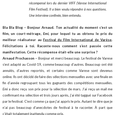
récompensé lors du dernier VIFF (Varese International
Film Festival). Il a bien voulu répondre à nos questions.
Une interview confinée, bien entendu.
Bla Bla Blog – Bonjour Arnaud. Ton actualité du moment c’est un
film, un court-métrage,
Emi,
pour lequel tu as obtenu le prix du
meilleur réalisateur au
Festival du Film International de Varèse
.
Félicitations à toi. Raconte-nous comment s’est passée cette
manifestation. Cette récompense était-elle une surprise ?
–
Arnaud Prochasson
Bonjour et merci beaucoup. Le festival de Varese
s’est adapté au Covid-19, comme beaucoup d’autres. Beaucoup ont été
annulés, d’autres reportés, et certains comme Varese sont devenus
online. Ils ont décidé de faire des sélections mensuelles avec une finale en
fin d’année regroupant tous les gagnants des compétitions mensuelles.
Emi
a donc reçu son prix pour la sélection de mars. J’ai reçu un mail me
confirmant ma sélection et trois jours après, j’ai été taggué sur Facebook
par le festival. C’est comme ça que j’ai appris le prix.
Autant te dire que je
n’ai pas beaucoup d’anecdotes de festival à te raconter. À part que
c’était totalement inattendu comme prix.