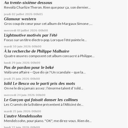
Au trente-sixième dessous
Revoilà Charlize Theron. Rien que pour ça, son dernier...
jeudi 02
juillet 2026
00h03
Glamour western
Gros coup de cœur pour cet album de Margaux Simone ,...
mercredi 01
juillet 2026
00h00
Lightmotive motivés par l’été
Focus sur un titre électro-pop. Lorsque l’été pointe le...
mardi 30
juin 2026
00h00
À la recherche de Philippe Malhaire
Quatre œuvres composent cet album consacré à Philippe...
lundi 29
juin 2026
00h00
Pas de pardon pour le béké
Voilà une affaire – Que dis-je ? Un scandale – que la...
jeudi 25
juin 2026
00h00
Isild Le Besco ou le parti pris des mots
On ne le dira jamais assez : l’énorme talent d’ Isild...
mercredi 24
juin 2026
00h00
Le Garçon qui faisait danser les collines
Les Cramés de la Bobine présentent à l'Alticiné de...
mardi 23
juin 2026
00h00
L’autre Mendelssohn
Mendelssohn, pour piano. "OK", me direz-vous. Rien de...
lundi 22
juin 2026
00h00