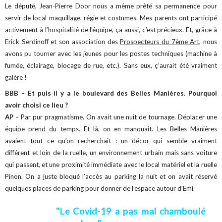
Le député, Jean-Pierre Door nous a même prêté sa permanence pour
servir de local maquillage, régie et costumes.
Mes parents ont participé
activement à l’hospitalité de l’équipe, ça aussi, c’est précieux.
Et, grâce à
Erick Serdinoff et son association des
Prospecteurs du 7ème Art,
nous
avons pu tourner avec les jeunes pour les postes techniques (machine à
fumée, éclairage, blocage de rue, etc.). Sans eux, ç’aurait été vraiment
galère !
BBB – Et puis il y a le boulevard des Belles Manières. Pourquoi
avoir choisi ce lieu ?
AP –
Par pur pragmatisme. On avait une nuit de tournage. Déplacer une
équipe prend du temps. Et là, on en manquait. Les Belles Manières
avaient tout ce qu’on recherchait : un décor qui semble vraiment
différent et loin de la ruelle, un environnement urbain mais sans voiture
qui passent, et une proximité immédiate avec le local matériel et la ruelle
Pinon. On a juste bloqué l’accès au parking la nuit et on avait réservé
quelques places de parking pour donner de l’espace autour d’Emi.
"Le Covid-19 a pas mal chamboulé