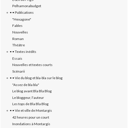
Pelhamonabudget
• • Publications
"Hexagone"
Fables
Nouvelles
Roman
Théâtre
• • Textes inédits
Essais
Nouvelles et textes courts
Scénarii
• • Vie du blog et bla-bla sur le blog
"Assez de bla bla"
Le blog avant Bla Bla Blog
Le bloggeur, l'auteur
Les tops de Bla Bla Blog
• • Vie et ville de Montargis
42 heures pour un court
Inondations à Montargis