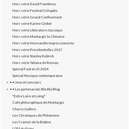
Hors-série David Foenkinos
Hors-série Festival Ochapito
Hors-série Grand Confinement
Hors-série Karine Giebel
Hors-série Littérature classique
Hors-série Montargis la Chinoise
Hors-série Normandie impressionniste
Hors-série Présidentielles 2017
Hors-série Stanley Kubrick
Hors-série Tatiana de Rosnay
Spécial Foot et JO 2024
Spécial Musique contemporaine
• • Jeux et concours
• • Les partenariats Bla Bla Blog
"Entre Loire et Loing"
Café philosophique de Montargis
Cherry Gallery
Les Chroniques de Philomène
Les Cramés de la Bobine
L’‎Œil du Frigo