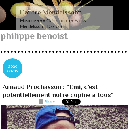
L’autre Mendelssohn
Musique ••• Classique ••• Fanny
Mendelssohn, Das Jahr
philippe benoist
2020
08/05
Arnaud Prochasson : "Emi, c’est
potentiellement notre copine à tous"
Share