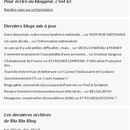
Pour écrire au bloggeur, c'est ici
Rendez-vous sur ce formulaire
Derniers blogs mis à jour
Dans deux mois, notre revue Synthèse nationale...
sur
SYNTHESE NATIONALE
Un saint absolu…
sur
l'information nationaliste
Je sais qu'il y a de petites difficultés , mais...
sur
VIE DU CHATEAU à FERNEY
Comment économiser l’eau potable d’une ancienne...
sur
Docteur Sangsue
Championnat de France
sur
ECHIQUIER LEMPDAIS - Fédération Française
des...
Toast de chèvre frais et betterave
sur
Cuisine Toulousaine et Occitane
Questionnement (7)
sur
Court, toujours !
Biographie: Journal de classe journal d'une vie
sur
Post & Scriptum
Respice Domine in testamentum tuum (Introit du...
sur
BELGICATHO
Mougeons, moutruches et muselières (636)
sur
ET POURQUOI DONC ?
Les dernières archives
de Bla Bla Blog
lun. 29 juin - dim. 05 juil.