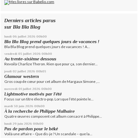
Derniers articles parus
sur Bla Bla Blog
lundi 06
juillet 2026
00h00
Bla Bla Blog prend quelques jours de vacances !
Bla Bla Blog prend quelques jours de vacances ! A...
vendredi 03
juillet 2026
00h00
Au trente-sixième dessous
Revoilà Charlize Theron. Rien que pour ça, son dernier...
jeudi 02
juillet 2026
00h03
Glamour western
Gros coup de cœur pour cet album de Margaux Simone ,...
mercredi 01
juillet 2026
00h00
Lightmotive motivés par l’été
Focus sur un titre électro-pop. Lorsque l’été pointe le...
mardi 30
juin 2026
00h00
À la recherche de Philippe Malhaire
Quatre œuvres composent cet album consacré à Philippe...
lundi 29
juin 2026
00h00
Pas de pardon pour le béké
Voilà une affaire – Que dis-je ? Un scandale – que la...