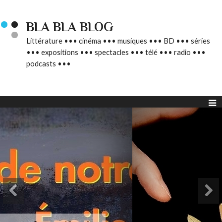
BLA BLA BLOG
Littérature ••• cinéma ••• musiques ••• BD ••• séries
••• expositions ••• spectacles ••• télé ••• radio •••
podcasts •••