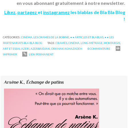
en vous abonnant gratuitement à notre newsletter.
Likez
,
partagez
et
instagramez
les blablas de Bla Bla Blog
!
CATÉGORIES :
CINÉMA
,
LES CRAMÉS DE LA BOBINE
,
• • ARTICLES ET BLABLAS
,
• • LES
PARTENARIATS BLA BLA BLOG
TAGS :
CRAMÉS
,
CINÉMA
,
LONG-MÉTRAGE
,
MONTARGIS
,
ART ET ESSAI
,
AZERI
,
AZERBAIDJAN
,
ORKHAN AGHAZADEH
0
COMMENTAIRE
IMPRIMER
LIEN PERMANENT
Arsène K.,
Échange de patins