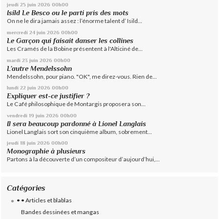
jeudi 25
juin 2026
00h00
Isild Le Besco ou le parti pris des mots
On ne le dira jamais assez : l’énorme talent d’ Isild...
mercredi 24
juin 2026
00h00
Le Garçon qui faisait danser les collines
Les Cramés de la Bobine présentent à l'Alticiné de...
mardi 23
juin 2026
00h00
L’autre Mendelssohn
Mendelssohn, pour piano. "OK", me direz-vous. Rien de...
lundi 22
juin 2026
00h00
Expliquer est-ce justifier ?
Le Café philosophique de Montargis proposera son...
vendredi 19
juin 2026
00h00
Il sera beaucoup pardonné à Lionel Langlais
Lionel Langlais sort son cinquième album, sobrement...
jeudi 18
juin 2026
00h00
Monographie à plusieurs
Partons à la découverte d’un compositeur d’aujourd’hui,...
Catégories
• • Articles et blablas
Bandes dessinées et mangas