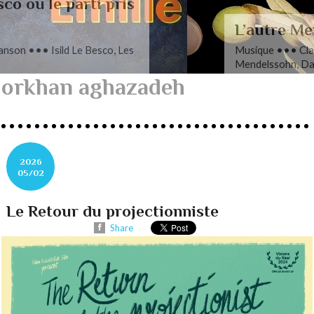
L’autre Mendelssohn
Musique ••• Classique ••• Fanny
Mendelssohn, Das Jahr
orkhan aghazadeh
2026
05/02
Le Retour du projectionniste
Share