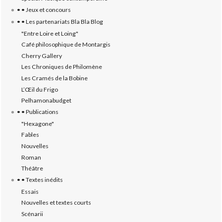
• • Jeux et concours
• • Les partenariats Bla Bla Blog
"Entre Loire et Loing"
Café philosophique de Montargis
Cherry Gallery
Les Chroniques de Philomène
Les Cramés de la Bobine
L’‎Œil du Frigo
Pelhamonabudget
• • Publications
"Hexagone"
Fables
Nouvelles
Roman
Théâtre
• • Textes inédits
Essais
Nouvelles et textes courts
Scénarii