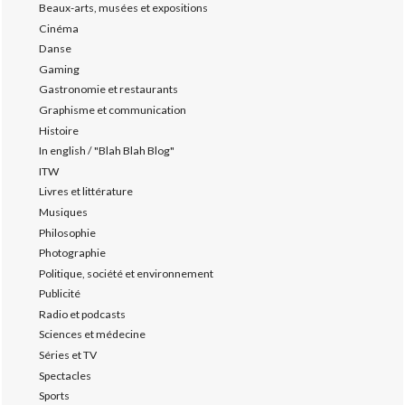
Beaux-arts, musées et expositions
Cinéma
Danse
Gaming
Gastronomie et restaurants
Graphisme et communication
Histoire
In english / "Blah Blah Blog"
ITW
Livres et littérature
Musiques
Philosophie
Photographie
Politique, société et environnement
Publicité
Radio et podcasts
Sciences et médecine
Séries et TV
Spectacles
Sports