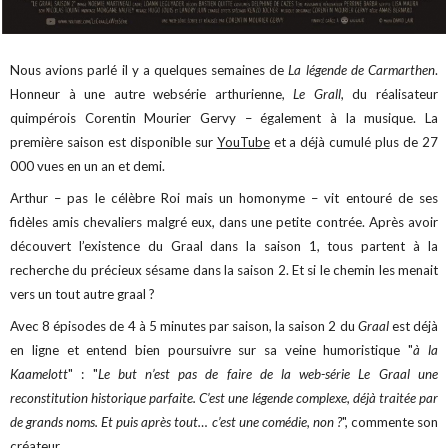
Nous avions parlé il y a quelques semaines de
La légende de Carmarthen
.
Honneur à une autre websérie arthurienne,
Le Grall
, du réalisateur
quimpérois Corentin Mourier Gervy – également à la musique. La
première saison est disponible sur
YouTube
et a déjà cumulé plus de 27
000 vues en un an et demi.
Arthur – pas le célèbre Roi mais un homonyme – vit entouré de ses
fidèles amis chevaliers malgré eux, dans une petite contrée. Après avoir
découvert l’existence du Graal dans la saison 1, tous partent à la
recherche du précieux sésame dans la saison 2. Et si le chemin les menait
vers un tout autre graal ?
Avec 8 épisodes de 4 à 5 minutes par saison, la saison 2 du
Graal
est déjà
en ligne et entend bien poursuivre sur sa veine humoristique "
à la
Kaamelott
" : "
Le but n’est pas de faire de la web-série Le Graal une
reconstitution historique parfaite. C’est une légende complexe, déjà traitée par
de grands noms. Et puis après tout… c’est une comédie, non ?
", commente son
créateur.