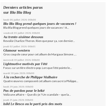
Derniers articles parus
sur Bla Bla Blog
lundi 06
juillet 2026
00h00
Bla Bla Blog prend quelques jours de vacances !
Bla Bla Blog prend quelques jours de vacances ! A...
vendredi 03
juillet 2026
00h00
Au trente-sixième dessous
Revoilà Charlize Theron. Rien que pour ça, son dernier...
jeudi 02
juillet 2026
00h03
Glamour western
Gros coup de cœur pour cet album de Margaux Simone ,...
mercredi 01
juillet 2026
00h00
Lightmotive motivés par l’été
Focus sur un titre électro-pop. Lorsque l’été pointe le...
mardi 30
juin 2026
00h00
À la recherche de Philippe Malhaire
Quatre œuvres composent cet album consacré à Philippe...
lundi 29
juin 2026
00h00
Pas de pardon pour le béké
Voilà une affaire – Que dis-je ? Un scandale – que la...
jeudi 25
juin 2026
00h00
Isild Le Besco ou le parti pris des mots