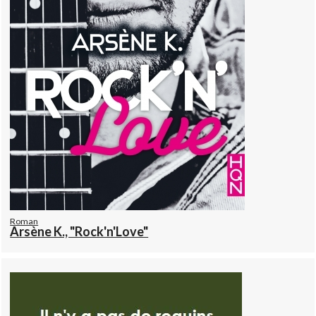
Roman
Arsène K., "Rock'n'Love"