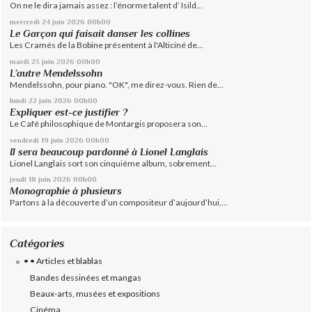
On ne le dira jamais assez : l’énorme talent d’ Isild...
mercredi 24
juin 2026
00h00
Le Garçon qui faisait danser les collines
Les Cramés de la Bobine présentent à l'Alticiné de...
mardi 23
juin 2026
00h00
L’autre Mendelssohn
Mendelssohn, pour piano. "OK", me direz-vous. Rien de...
lundi 22
juin 2026
00h00
Expliquer est-ce justifier ?
Le Café philosophique de Montargis proposera son...
vendredi 19
juin 2026
00h00
Il sera beaucoup pardonné à Lionel Langlais
Lionel Langlais sort son cinquième album, sobrement...
jeudi 18
juin 2026
00h00
Monographie à plusieurs
Partons à la découverte d’un compositeur d’aujourd’hui,...
Catégories
• • Articles et blablas
Bandes dessinées et mangas
Beaux-arts, musées et expositions
Cinéma