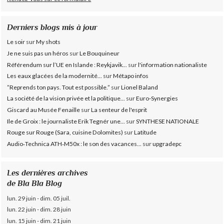
Derniers blogs mis à jour
Le soir
sur
My shots
Je ne suis pas un héros
sur
Le Bouquineur
Référendum sur l’UE en Islande : Reykjavik...
sur
l'information nationaliste
Les eaux glacées de la modernité...
sur
Métapo infos
”Reprends ton pays. Tout est possible.”
sur
Lionel Baland
La société de la vision privée et la politique...
sur
Euro-Synergies
Giscard au Musée Fenaille
sur
La senteur de l'esprit
Ile de Groix : le journaliste Erik Tegnér une...
sur
SYNTHESE NATIONALE
Rouge sur Rouge (Sara, cuisine Dolomites)
sur
Latitude
Audio‑Technica ATH‑M50x : le son des vacances...
sur
upgradepc
Les dernières archives
de Bla Bla Blog
lun. 29 juin - dim. 05 juil.
lun. 22 juin - dim. 28 juin
lun. 15 juin - dim. 21 juin