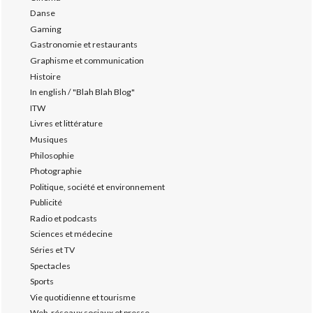
Danse
Gaming
Gastronomie et restaurants
Graphisme et communication
Histoire
In english / "Blah Blah Blog"
ITW
Livres et littérature
Musiques
Philosophie
Photographie
Politique, société et environnement
Publicité
Radio et podcasts
Sciences et médecine
Séries et TV
Spectacles
Sports
Vie quotidienne et tourisme
Web, réseaux sociaux et presse