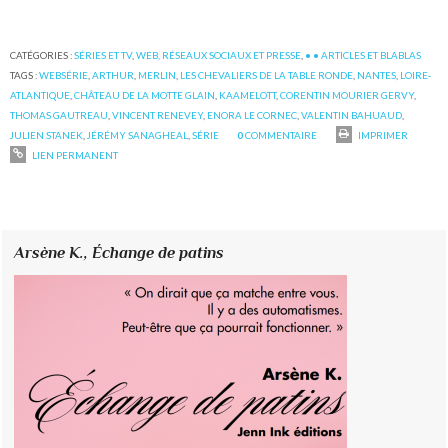
CATÉGORIES :
SÉRIES ET TV
,
WEB, RÉSEAUX SOCIAUX ET PRESSE
,
• • ARTICLES ET BLABLAS
TAGS :
WEBSÉRIE
,
ARTHUR
,
MERLIN
,
LES CHEVALIERS DE LA TABLE RONDE
,
NANTES
,
LOIRE-
ATLANTIQUE
,
CHÂTEAU DE LA MOTTE GLAIN
,
KAAMELOTT
,
CORENTIN MOURIER GERVY
,
THOMAS GAUTREAU
,
VINCENT RENEVEY
,
ENORA LE CORNEC
,
VALENTIN BAHUAUD
,
JULIEN STANEK
,
JÉRÉMY SANAGHEAL
,
SÉRIE
0
COMMENTAIRE
IMPRIMER
LIEN PERMANENT
Arsène K.,
Échange de patins