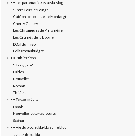
• • Les partenariats Bla Bla Blog
"Entre Loire et Loing"
Café philosophique de Montargis
Cherry Gallery
Les Chroniques de Philomène
Les Cramés de la Bobine
L’‎Œil du Frigo
Pelhamonabudget
• • Publications
"Hexagone"
Fables
Nouvelles
Roman
Théâtre
• • Textes inédits
Essais
Nouvelles et textes courts
Scénarii
• • Vie du blog et bla-bla sur le blog
"Assez de bla bla"