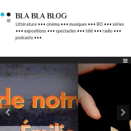
BLA BLA BLOG
Littérature ••• cinéma ••• musiques ••• BD ••• séries
••• expositions ••• spectacles ••• télé ••• radio •••
podcasts •••