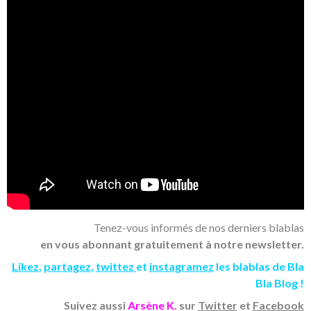
Tenez-vous informés de nos derniers blablas
en vous abonnant gratuitement à notre newsletter.
Likez
,
partagez
,
twittez
et
instagramez
les blablas de Bla
Bla Blog !
Suivez aussi
Arsène K.
sur
Twitter
et
Facebook