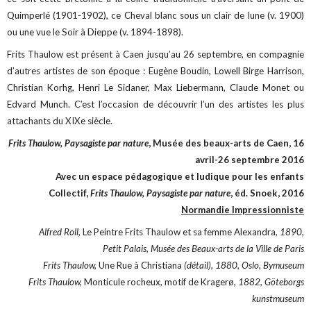
Quimperlé (1901-1902), ce Cheval blanc sous un clair de lune (v. 1900)
ou une vue le Soir à Dieppe (v. 1894-1898).
Frits Thaulow est présent à Caen jusqu’au 26 septembre, en compagnie
d’autres artistes de son époque : Eugène Boudin, Lowell Birge Harrison,
Christian Korhg, Henri Le Sidaner, Max Liebermann, Claude Monet ou
Edvard Munch. C’est l’occasion de découvrir l’un des artistes les plus
attachants du XIXe siècle.
Frits Thaulow, Paysagiste par nature
, Musée des beaux-arts de Caen, 16
avril-26 septembre 2016
Avec un espace pédagogique et ludique pour les enfants
Collectif,
Frits Thaulow, Paysagiste par nature
, éd. Snoek, 2016
Normandie Impressionniste
Alfred Roll,
Le Peintre Frits Thaulow et sa femme Alexandra
, 1890,
Petit Palais, Musée des Beaux-arts de la Ville de Paris
Frits Thaulow,
Une Rue à Christiana
(détail)
, 1880, Oslo, Bymuseum
Frits Thaulow,
Monticule rocheux, motif de Kragerø
, 1882, Göteborgs
kunstmuseum