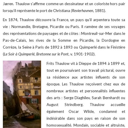
Jæren. Thaulow s’affirme comme un dessinateur et un coloriste hors pair
lorsqu’il représente le port de Christiana
(Revierhavnen,
1881).
En 1874, Thaulow découvre la France, un pays qu’il arpentera toute sa
vie : Normandie, Bretagne, Picardie ou Paris. Il ramène de ses voyages
des représentations de paysages et de côtes : Montreuil-sur-Mer dans le
Pas-de-Calais, les rives de la Somme en Picardie, la Dordogne en
Corrèze, la Seine à Paris de 1892 à 1893 ou Quimperlé dans le Finistère
(
Le Soir à Quimperlé, Bretonne sur le Pont
, v. 1901-1902).
Frits Thaulow vit à Dieppe de 1894 à 1899 et,
tout en poursuivant son travail pictural, ouvre
sa résidence aux artistes influents de son
époque. Les Thaulow reçoivent chez eux de
nombreux artistes et personnalités influentes
des arts : Serge Diaghilev, Sarah Bernhardt ou
August Strindberg. Thaulow accueille
également Oscar Wilde, condamné et
indésirable dans son pays en raison de son
homosexualité. Mondain, sociable et altruiste,