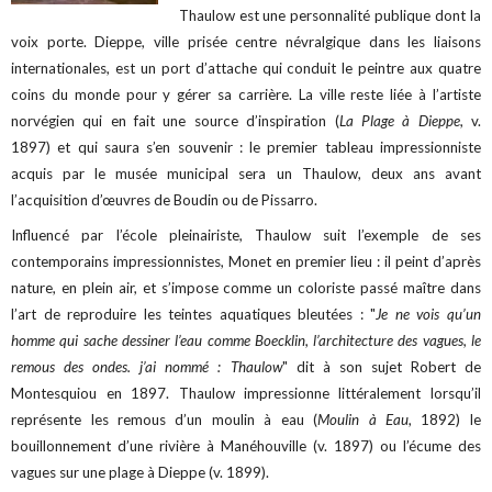
Thaulow est une personnalité publique dont la
voix porte. Dieppe, ville prisée centre névralgique dans les liaisons
internationales, est un port d’attache qui conduit le peintre aux quatre
coins du monde pour y gérer sa carrière. La ville reste liée à l’artiste
norvégien qui en fait une source d’inspiration (
La Plage à Dieppe
, v.
1897)
et qui saura s’en souvenir : le premier tableau impressionniste
acquis par le musée municipal sera un Thaulow, deux ans avant
l’acquisition d’œuvres de Boudin ou de Pissarro.
Influencé par l’école pleinairiste, Thaulow suit l’exemple de ses
contemporains impressionnistes, Monet en premier lieu : il peint d’après
nature, en plein air, et s’impose comme un coloriste passé maître dans
l’art de reproduire les teintes aquatiques bleutées : "
Je ne vois qu’un
homme qui sache dessiner l’eau comme Boecklin, l’architecture des vagues, le
remous des ondes. j’ai nommé : Thaulow
" dit à son sujet Robert de
Montesquiou en 1897. Thaulow impressionne littéralement lorsqu’il
représente les remous d’un moulin à eau (
Moulin à Eau
, 1892) le
bouillonnement d’une rivière à Manéhouville (v. 1897) ou l’écume des
vagues sur une plage à Dieppe (v. 1899).