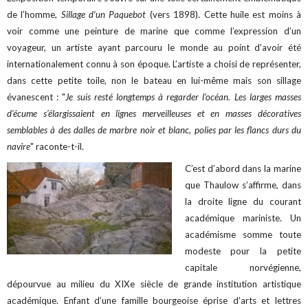
de l’homme,
Sillage d’un Paquebot
(vers 1898). Cette huile est moins à
voir comme une peinture de marine que comme l’expression d’un
voyageur, un artiste ayant parcouru le monde au point d’avoir été
internationalement connu à son époque. L’artiste a choisi de représenter,
dans cette petite toile, non le bateau en lui-même mais son sillage
évanescent : "
Je suis resté longtemps à regarder l’océan. Les larges masses
d’écume s’élargissaient en lignes merveilleuses et en masses décoratives
semblables à des dalles de marbre noir et blanc, polies par les flancs durs du
navire
" raconte-t-il.
C’est d’abord dans la marine
que Thaulow s’affirme, dans
la droite ligne du courant
académique mariniste. Un
académisme somme toute
modeste pour la petite
capitale norvégienne,
dépourvue au milieu du XIXe siècle de grande institution artistique
académique. Enfant d’une famille bourgeoise éprise d’arts et lettres