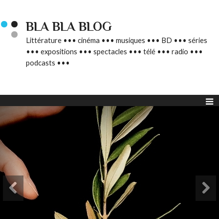
BLA BLA BLOG
Littérature ••• cinéma ••• musiques ••• BD ••• séries
••• expositions ••• spectacles ••• télé ••• radio •••
podcasts •••