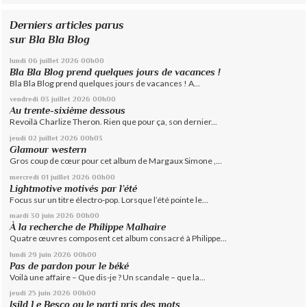
Derniers articles parus
sur Bla Bla Blog
lundi 06
juillet 2026
00h00
Bla Bla Blog prend quelques jours de vacances !
Bla Bla Blog prend quelques jours de vacances ! A...
vendredi 03
juillet 2026
00h00
Au trente-sixième dessous
Revoilà Charlize Theron. Rien que pour ça, son dernier...
jeudi 02
juillet 2026
00h03
Glamour western
Gros coup de cœur pour cet album de Margaux Simone ,...
mercredi 01
juillet 2026
00h00
Lightmotive motivés par l’été
Focus sur un titre électro-pop. Lorsque l’été pointe le...
mardi 30
juin 2026
00h00
À la recherche de Philippe Malhaire
Quatre œuvres composent cet album consacré à Philippe...
lundi 29
juin 2026
00h00
Pas de pardon pour le béké
Voilà une affaire – Que dis-je ? Un scandale – que la...
jeudi 25
juin 2026
00h00
Isild Le Besco ou le parti pris des mots