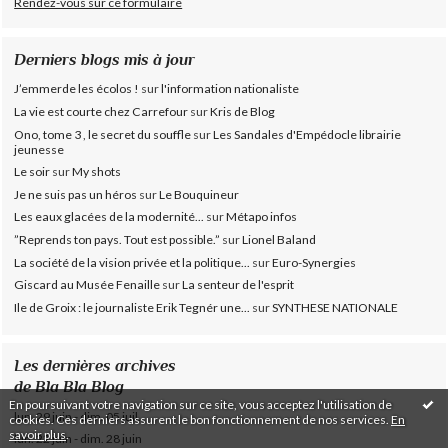
Rendez-vous sur ce formulaire
Derniers blogs mis à jour
J’emmerde les écolos !
sur
l'information nationaliste
La vie est courte chez Carrefour
sur
Kris de Blog
Ono, tome 3 , le secret du souffle
sur
Les Sandales d'Empédocle librairie
jeunesse
Le soir
sur
My shots
Je ne suis pas un héros
sur
Le Bouquineur
Les eaux glacées de la modernité...
sur
Métapo infos
”Reprends ton pays. Tout est possible.”
sur
Lionel Baland
La société de la vision privée et la politique...
sur
Euro-Synergies
Giscard au Musée Fenaille
sur
La senteur de l'esprit
Ile de Groix : le journaliste Erik Tegnér une...
sur
SYNTHESE NATIONALE
Les dernières archives
de Bla Bla Blog
En poursuivant votre navigation sur ce site, vous acceptez l'utilisation de
lun. 29 juin - dim. 05 juil.
cookies. Ces derniers assurent le bon fonctionnement de nos services.
En
savoir plus
.
lun. 22 juin - dim. 28 juin