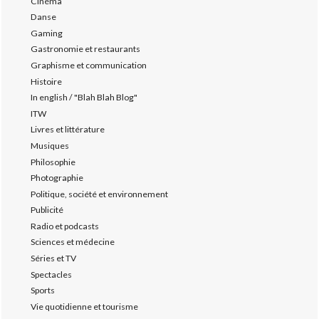
Cinéma
Danse
Gaming
Gastronomie et restaurants
Graphisme et communication
Histoire
In english / "Blah Blah Blog"
ITW
Livres et littérature
Musiques
Philosophie
Photographie
Politique, société et environnement
Publicité
Radio et podcasts
Sciences et médecine
Séries et TV
Spectacles
Sports
Vie quotidienne et tourisme