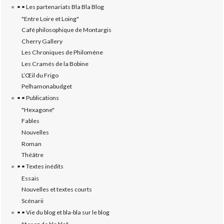
• • Les partenariats Bla Bla Blog
"Entre Loire et Loing"
Café philosophique de Montargis
Cherry Gallery
Les Chroniques de Philomène
Les Cramés de la Bobine
L’‎Œil du Frigo
Pelhamonabudget
• • Publications
"Hexagone"
Fables
Nouvelles
Roman
Théâtre
• • Textes inédits
Essais
Nouvelles et textes courts
Scénarii
• • Vie du blog et bla-bla sur le blog