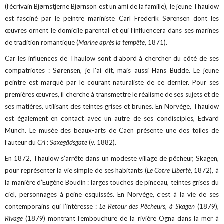
(l’écrivain Bjørnstjerne Bjørnson est un ami de la famille), le jeune Thaulow
est fasciné par le peintre mariniste Carl Frederik Sørensen dont les
œuvres ornent le domicile parental et qui l’influencera dans ses marines
de tradition romantique (
Marine après la tempête
, 1871).
Car les influences de Thaulow sont d’abord à chercher du côté de ses
compatriotes : Sørensen, je l'ai dit, mais aussi Hans Budde. Le jeune
peintre est marqué par le courant naturaliste de ce dernier. Pour ses
premières œuvres, il cherche à transmettre le réalisme de ses sujets et de
ses matières, utilisant des teintes grises et brunes. En Norvège, Thaulow
est également en contact avec un autre de ses condisciples, Edvard
Munch. Le musée des beaux-arts de Caen présente une des toiles de
l’auteur du
Cri
:
Saxegådsgate
(v. 1882).
En 1872, Thaulow s’arrête dans un modeste village de pêcheur, Skagen,
pour représenter la vie simple de ses habitants (
Le Cotre Liberté
, 1872), à
la manière d’Eugène Boudin : larges touches de pinceau, teintes grises du
ciel, personnages à peine esquissés. En Norvège, c’est à la vie de ses
contemporains qui l’intéresse :
Le Retour des Pêcheurs, à Skagen
(1879),
Rivage
(1879) montrant l’embouchure de la rivière Ogna dans la mer à