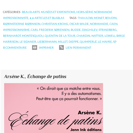
CATÉGORIES :
BEAUX-ARTS, MUSÉES ET EXPOSITIONS
,
HORS-SÉRIE NORMANDIE
IMPRESSIONNISTE
,
• • ARTICLES ET BLABLAS
TAGS :
THAULOW
,
MONET
,
BOUDIN
,
BJØRNSTJERNE BJØRNSON
,
CHRISTIAN KROHG
,
OSCAR WILDE
,
NORMANDIE
,
CAEN
,
IMPRESSIONNISME
,
CARL FREDERIK SØRENSEN
,
BUDDE
,
DIAGHILEV
,
STRINDBERG
,
BERNHARDT
,
MONTESQUIOU
,
QUENTIN DE LA TOUR
,
CHARDIN
,
NATTIER
,
LOWELL BIRGE
HARRISON
,
LE SIDANER
,
LIEBERMANN
,
MILLET
,
DIEPPE
,
QUIMPERLÉ
,
LE HAVRE
,
SP
0
COMMENTAIRE
IMPRIMER
LIEN PERMANENT
Arsène K.,
Échange de patins