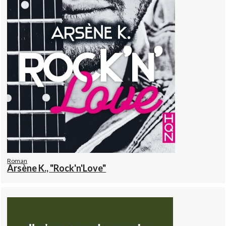
Roman
Arsène K., "Rock'n'Love"