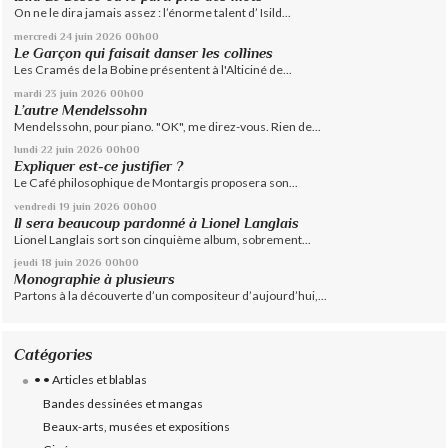
On ne le dira jamais assez : l’énorme talent d’ Isild...
mercredi 24
juin 2026
00h00
Le Garçon qui faisait danser les collines
Les Cramés de la Bobine présentent à l'Alticiné de...
mardi 23
juin 2026
00h00
L’autre Mendelssohn
Mendelssohn, pour piano. "OK", me direz-vous. Rien de...
lundi 22
juin 2026
00h00
Expliquer est-ce justifier ?
Le Café philosophique de Montargis proposera son...
vendredi 19
juin 2026
00h00
Il sera beaucoup pardonné à Lionel Langlais
Lionel Langlais sort son cinquième album, sobrement...
jeudi 18
juin 2026
00h00
Monographie à plusieurs
Partons à la découverte d’un compositeur d’aujourd’hui,...
Catégories
• • Articles et blablas
Bandes dessinées et mangas
Beaux-arts, musées et expositions