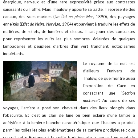
énergique, nerveux et d’une rare expressivité grâce aux contrastes
saisissants qu’il offre. Mais Thaulow y apporte sa patte. Il représente des
canaux, des vues marines (
Un Îlot en pleine Mer
, 1890), des paysages
enneigés (
Effet de Neige, Norvège
, 1904) et parvient à traduire les effets de
matières, de reflets, de lumières et d’eaux. Il sait jouer des contrastes
pour représenter les nuits les plus sombres, éclairées de quelques
lampadaires et peuplées d’arbres d’un vert tranchant, ectoplasmes
inquiétants.
Le royaume de la nuit est
d’ailleurs l’univers de
Thalow, ce que montre aussi
l’exposition de Caen en
consacrant une "
Section
nocturne
". Au cours de ses
voyages, l’artiste a posé son chevalet dans des lieux plongés dans
l’obscurité. Et c’est au clair de lune ou bien éclairé d’une lampe à
acétylène, à la lumière blanche caractéristique, que Thaulow a produit
parmi les toiles les plus emblématiques de sa carrière prodigieuse : que
ce soit cette Bretonne à la coiffe traditionnelle traversant un pont de