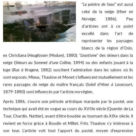
"
Le peintre de l’eau
" est aussi
celui de la neige (
Hiver en
Norvège
, 1886). Peu
d’artistes ont à ce point
excellé dans l’art de
représenter les paysages
blancs de la région d’Oslo,
ex Christiana (
Haugfossen (Modum)
, 1880).
"L’exotisme"
des skieurs dans la
neige (
Skieurs au Sommet d’une Colline
, 1894) ou des enfants jouant à la
luge (
Rue à Kragerø
, 1882) suscitent l’admiration dans les salons où ils
sont exposés. Mieux, Thaulow et Monet s’influencent mutuellement et les
rares paysages de neige du maître français (
Soleil d’Hiver à Lavacourt
,
1879-1880) sont influencés par l’artiste norvégien.
Après 1886, s’ouvre une période artistique marquée par le pastel, une
technique qui avait été en vogue au cours du XVIIIe siècle (Quentin de La
Tour, Chardin, Nattier), avant d’être boudée au tournant du XIXe siècle. Il
revient en force grâce à Boudin et Millet. Frits Thaulow s’y intéresse à
son tour. L’artiste voit tout l’apport du pastel, moyen d’expression