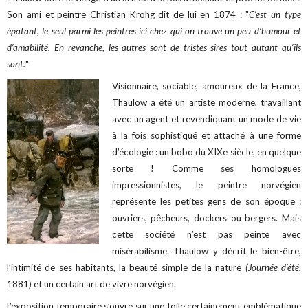
Son ami et peintre Christian Krohg dit de lui en 1874 : "
C’est un type
épatant, le seul parmi les peintres ici chez qui on trouve un peu d’humour et
d’amabilité. En revanche, les autres sont de tristes sires tout autant qu’ils
sont.
"
Visionnaire, sociable, amoureux de la France,
Thaulow a été un artiste moderne, travaillant
avec un agent et revendiquant un mode de vie
à la fois sophistiqué et attaché à une forme
d’écologie : un bobo du XIXe siècle, en quelque
sorte !
Comme ses homologues
impressionnistes, le peintre norvégien
représente les petites gens de son époque :
ouvriers, pêcheurs, dockers ou bergers. Mais
cette société n’est pas peinte avec
misérabilisme. Thaulow y décrit le bien-être,
l’intimité de ses habitants, la beauté simple de la nature
(Journée
d’été
,
1881) et un certain art de vivre norvégien.
L’exposition temporaire s’ouvre sur une toile certainement emblématique