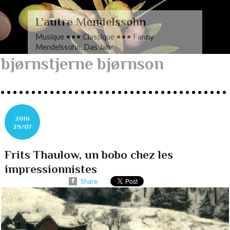
L’autre Mendelssohn
Musique ••• Classique ••• Fanny
Mendelssohn, Das Jahr
bjørnstjerne bjørnson
2016
29/07
Frits Thaulow, un bobo chez les
impressionnistes
Share