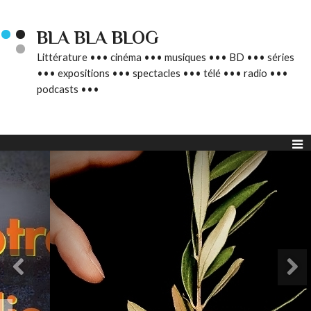
BLA BLA BLOG
Littérature ••• cinéma ••• musiques ••• BD ••• séries
••• expositions ••• spectacles ••• télé ••• radio •••
podcasts •••