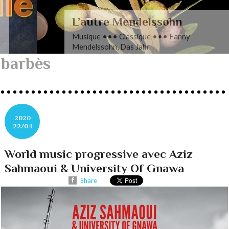
L’autre Mendelssohn
Musique ••• Classique ••• Fanny
Mendelssohn, Das Jahr
barbès
2020
22/04
World music progressive avec Aziz
Sahmaoui & University Of Gnawa
Share