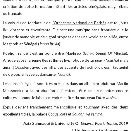
création de cette formation mêlant des artistes sénégalais, maghrébins
ou français.
La voix du co-fondateur de
L’Orchestre National de Barbès
est toujours
là : vibrante et envoûtante. Elle sert une musique sans frontière que le
joueur de mandole et de n’goni propose dans une world ensoleillée, entre
Maghreb et Sénégal (
Janna Ifrikia
).
Poetic Trance c’est un pont entre Maghreb (
Ganga Sound Of Mbirika
),
Afrique subsaharienne (les rythmes hypnotique de
La peur - Nogcha
) mais
aussi l’Occident avec ces riffs, ces accents de rock progressif (
Sotanbi
)
de de pop enlevée et dansante (
Nouria
).
Les sons sénégalais sont très présents dans un album produit par Martin
Meissonnier à la production qui entend être une rencontre encore
cultures, comme le laisse entendre le titre du morceau
Entre voisins
.
L’opus devient franchement mélancolique et touchant avec des deux
excellents titres, la balade
Coquelicots
et
Soudani ya yémma
.
Aziz Sahmaoui & University Of Gnawa,
Poetic Trance
, 2019
http://www.azizsahmaoui.com