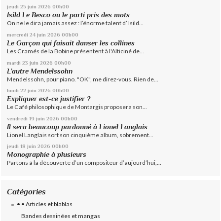
jeudi 25
juin 2026
00h00
Isild Le Besco ou le parti pris des mots
On ne le dira jamais assez : l’énorme talent d’ Isild...
mercredi 24
juin 2026
00h00
Le Garçon qui faisait danser les collines
Les Cramés de la Bobine présentent à l'Alticiné de...
mardi 23
juin 2026
00h00
L’autre Mendelssohn
Mendelssohn, pour piano. "OK", me direz-vous. Rien de...
lundi 22
juin 2026
00h00
Expliquer est-ce justifier ?
Le Café philosophique de Montargis proposera son...
vendredi 19
juin 2026
00h00
Il sera beaucoup pardonné à Lionel Langlais
Lionel Langlais sort son cinquième album, sobrement...
jeudi 18
juin 2026
00h00
Monographie à plusieurs
Partons à la découverte d’un compositeur d’aujourd’hui,...
Catégories
• • Articles et blablas
Bandes dessinées et mangas