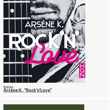
Roman
Arsène K., "Rock'n'Love"