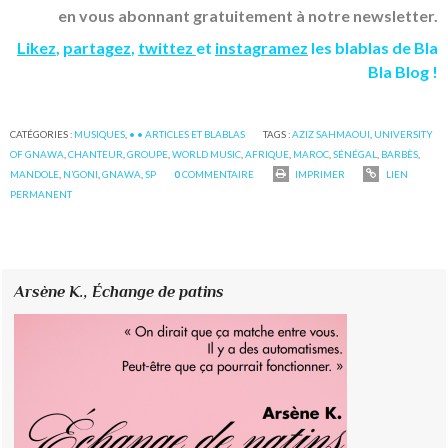
en vous abonnant gratuitement à notre newsletter.
Likez
,
partagez
,
twittez
et
instagramez
les blablas de Bla
Bla Blog !
CATÉGORIES :
MUSIQUES
,
• • ARTICLES ET BLABLAS
TAGS :
AZIZ SAHMAOUI
,
UNIVERSITY
OF GNAWA
,
CHANTEUR
,
GROUPE
,
WORLD MUSIC
,
AFRIQUE
,
MAROC
,
SÉNÉGAL
,
BARBÈS
,
MANDOLE
,
N’GONI
,
GNAWA
,
SP
0
COMMENTAIRE
IMPRIMER
LIEN
PERMANENT
Arsène K.,
Échange de patins