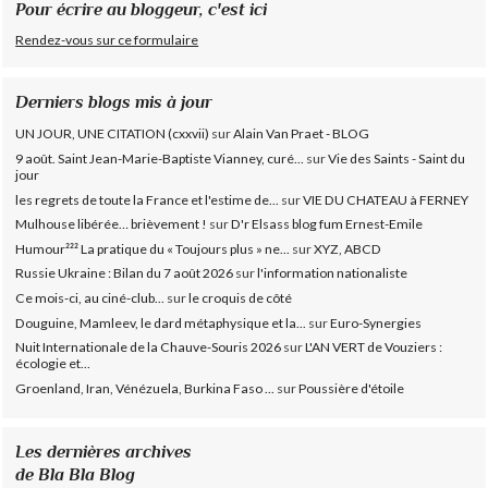
Pour écrire au bloggeur, c'est ici
Rendez-vous sur ce formulaire
Derniers blogs mis à jour
UN JOUR, UNE CITATION (cxxvii)
sur
Alain Van Praet - BLOG
9 août. Saint Jean-Marie-Baptiste Vianney, curé...
sur
Vie des Saints - Saint du
jour
les regrets de toute la France et l'estime de...
sur
VIE DU CHATEAU à FERNEY
Mulhouse libérée… brièvement !
sur
D'r Elsass blog fum Ernest-Emile
Humour²²² La pratique du « Toujours plus » ne...
sur
XYZ, ABCD
Russie Ukraine : Bilan du 7 août 2026
sur
l'information nationaliste
Ce mois-ci, au ciné-club...
sur
le croquis de côté
Douguine, Mamleev, le dard métaphysique et la...
sur
Euro-Synergies
Nuit Internationale de la Chauve-Souris 2026
sur
L'AN VERT de Vouziers :
écologie et...
Groenland, Iran, Vénézuela, Burkina Faso ...
sur
Poussière d'étoile
Les dernières archives
de Bla Bla Blog