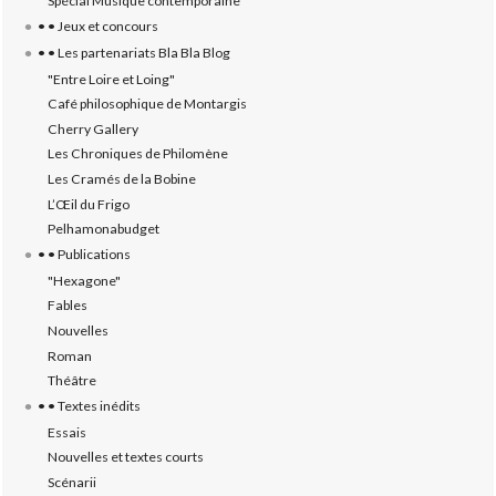
Spécial Musique contemporaine
• • Jeux et concours
• • Les partenariats Bla Bla Blog
"Entre Loire et Loing"
Café philosophique de Montargis
Cherry Gallery
Les Chroniques de Philomène
Les Cramés de la Bobine
L’‎Œil du Frigo
Pelhamonabudget
• • Publications
"Hexagone"
Fables
Nouvelles
Roman
Théâtre
• • Textes inédits
Essais
Nouvelles et textes courts
Scénarii