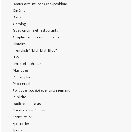
Beaux-arts, musées et expositions
Cinéma
Danse
Gaming
Gastronomie et restaurants
Graphisme et communication
Histoire
In english / "Blah Blah Blog"
ITW
Livres et littérature
Musiques
Philosophie
Photographie
Politique, société et environnement
Publicité
Radio et podcasts
Sciences et médecine
Séries et TV
Spectacles
Sports