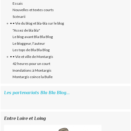
Essais
Nouvelles et textes courts
Scénarii
• • Vie du blog et bla-bla sur le blog
"Assez de bla bla"
Le blog avant Bla Bla Blog
Le bloggeur, l'auteur
Les tops de Bla Bla Blog
• • Vie et ville de Montargis
42 heures pour un court
Inondations à Montargis
Montargis coince la Bulle
Les partenariats Bla Bla Blog...
Entre Loire et Loing