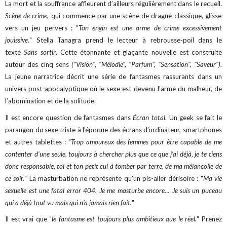
La mort et la souffrance affleurent d’ailleurs régulièrement dans le recueil.
Scène de crime
, qui commence par une scène de drague classique, glisse
vers un jeu pervers : "
Ton engin est une arme de crime excessivement
jouissive.
" Stella Tanagra prend le lecteur à rebrousse-poil dans le
texte
Sans sortir
. Cette étonnante et glaçante nouvelle est construite
autour des cinq sens
("Vision", "Mélodie", "Parfum", "Sensation", "Saveur").
La jeune narratrice décrit une série de fantasmes rassurants dans un
univers post-apocalyptique où le sexe est devenu l’arme du malheur, de
l’abomination et de la solitude.
Il est encore question de fantasmes dans
Écran total
. Un geek se fait le
parangon du sexe triste à l’époque des écrans d’ordinateur, smartphones
et autres tablettes : "
Trop amoureux des femmes pour être capable de me
contenter d’une seule, toujours à chercher plus que ce que j’ai déjà, je te tiens
donc responsable, toi et ton petit cul à tomber par terre, de ma mélancolie de
ce soir.
" La masturbation ne représente qu’un pis-aller dérisoire : "
Ma vie
sexuelle est une fatal error 404. Je me masturbe encore… Je suis un puceau
qui a déjà tout vu mais qui n’a jamais rien fait.
"
Il est vrai que "
le fantasme est toujours plus ambitieux que le réel.
" Prenez