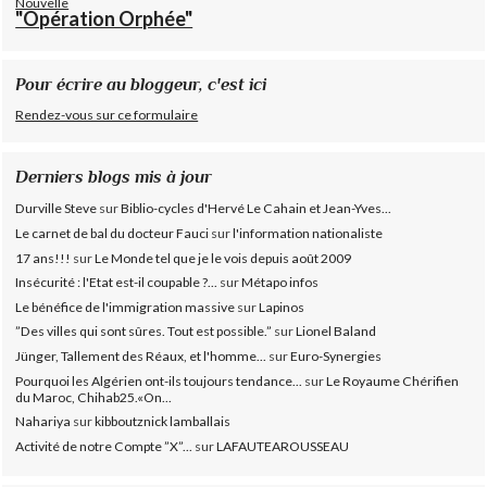
Nouvelle
"Opération Orphée"
Pour écrire au bloggeur, c'est ici
Rendez-vous sur ce formulaire
Derniers blogs mis à jour
Durville Steve
sur
Biblio-cycles d'Hervé Le Cahain et Jean-Yves...
Le carnet de bal du docteur Fauci
sur
l'information nationaliste
17 ans!!!
sur
Le Monde tel que je le vois depuis août 2009
Insécurité : l'Etat est-il coupable ?...
sur
Métapo infos
Le bénéfice de l'immigration massive
sur
Lapinos
”Des villes qui sont sûres. Tout est possible.”
sur
Lionel Baland
Jünger, Tallement des Réaux, et l'homme...
sur
Euro-Synergies
Pourquoi les Algérien ont-ils toujours tendance...
sur
Le Royaume Chérifien
du Maroc, Chihab25.«On...
Nahariya
sur
kibboutznick lamballais
Activité de notre Compte ”X”...
sur
LAFAUTEAROUSSEAU