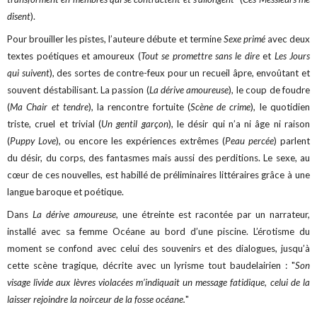
disent
).
Pour brouiller les pistes, l’auteure débute et termine
Sexe primé
avec deux
textes poétiques et amoureux (
Tout se promettre sans le dire
et
Les Jours
qui suivent
), des sortes de contre-feux pour un recueil âpre, envoûtant et
souvent déstabilisant. La passion (
La dérive amoureuse
), le coup de foudre
(
Ma Chair et tendre
), la rencontre fortuite (
Scène de crime
), le quotidien
triste, cruel et trivial (
Un gentil garçon
), le désir qui n’a ni âge ni raison
(
Puppy Love
), ou encore les expériences extrêmes (
Peau percée
) parlent
du désir, du corps, des fantasmes mais aussi des perditions. Le sexe, au
cœur de ces nouvelles, est habillé de préliminaires littéraires grâce à une
langue baroque et poétique.
Dans
La dérive amoureuse
, une étreinte est racontée par un narrateur,
installé avec sa femme Océane au bord d’une piscine. L’érotisme du
moment se confond avec celui des souvenirs et des dialogues, jusqu’à
cette scène tragique, décrite avec un lyrisme tout baudelairien : "
Son
visage livide aux lèvres violacées m’indiquait un message fatidique, celui de la
laisser rejoindre la noirceur de la fosse océane.
"