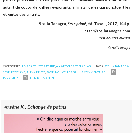
parfois prisonnier d’archétypes. Ces 12 nouvelles délivrent au lecteur
autant de coups de griffes revigorants, à l’instar celles qui ponctuent les
étreintes des amants.
Stella Tanagra,
Sexe primé
, éd. Tabou, 2017, 144 p.
http://stellatanagra.com
Pour adultes avertis
© Stella Tanagra
CATÉGORIES :
LIVRES ET LITTÉRATURE
,
• • ARTICLES ET BLABLAS
TAGS :
STELLA TANAGRA
,
SEXE
,
ÉROTISME
,
ALINA REYES
,
SADE
,
NOUVELLES
,
SP
0
COMMENTAIRE
IMPRIMER
LIEN PERMANENT
Arsène K.,
Échange de patins