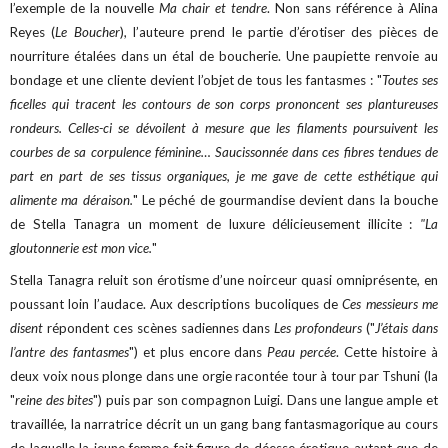
l’exemple de la nouvelle
Ma chair et tendre
. Non sans référence à Alina
Reyes (
Le Boucher
), l’auteure prend le partie d’érotiser des pièces de
nourriture étalées dans un étal de boucherie. Une paupiette renvoie au
bondage et une cliente devient l’objet de tous les fantasmes : "
Toutes ses
ficelles qui tracent les contours de son corps prononcent ses plantureuses
rondeurs. Celles-ci se dévoilent à mesure que les filaments poursuivent les
courbes de sa corpulence féminine… Saucissonnée dans ces fibres tendues de
part en part de ses tissus organiques, je me gave de cette esthétique qui
alimente ma déraison.
" Le péché de gourmandise devient dans la bouche
de Stella Tanagra un moment de luxure délicieusement illicite :
"La
gloutonnerie est mon vice.
"
Stella Tanagra reluit son érotisme d’une noirceur quasi omniprésente, en
poussant loin l’audace. Aux descriptions bucoliques de
Ces messieurs me
disent
répondent ces scènes sadiennes dans
Les profondeurs
("
J’étais dans
l’antre des fantasmes
") et plus encore dans
Peau percée
. Cette histoire à
deux voix nous plonge dans une orgie racontée tour à tour par Tshuni (la
"
reine des bites
") puis par son compagnon Luigi. Dans une langue ample et
travaillée, la narratrice décrit un un gang bang fantasmagorique au cours
de laquelle la jeune femme fait figure de déesse érotique autant que de