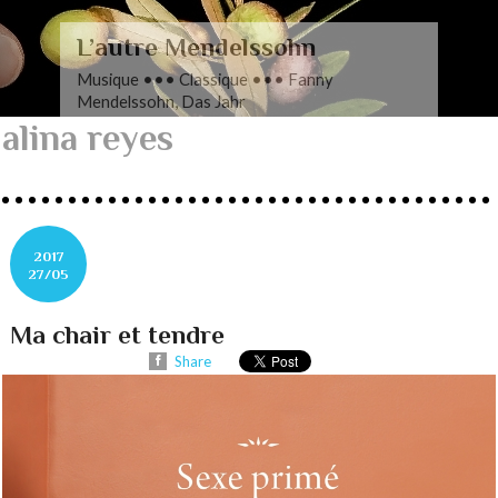
L’autre Mendelssohn
Musique ••• Classique ••• Fanny
Mendelssohn, Das Jahr
alina reyes
2017
27/05
Ma chair et tendre
Share