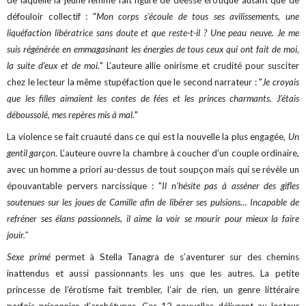
défouloir collectif : "
Mon corps s’écoule de tous ses avilissements, une
liquéfaction libératrice sans doute et que reste-t-il ? Une peau neuve. Je me
suis régénérée en emmagasinant les énergies de tous ceux qui ont fait de moi,
la suite d’eux et de moi.
" L’auteure allie onirisme et crudité pour susciter
chez le lecteur la même stupéfaction que le second narrateur : "
Je croyais
que les filles aimaient les contes de fées et les princes charmants. J’étais
déboussolé, mes repères mis à mal.
"
La violence se fait cruauté dans ce qui est la nouvelle la plus engagée,
Un
gentil garçon
. L’auteure ouvre la chambre à coucher d’un couple ordinaire,
avec un homme a priori au-dessus de tout soupçon mais qui se révèle un
épouvantable pervers narcissique : "
Il n’hésite pas à asséner des gifles
soutenues sur les joues de Camille afin de libérer ses pulsions… Incapable de
refréner ses élans passionnels, il aime la voir se mourir pour mieux la faire
jouir."
Sexe primé
permet à Stella Tanagra de s’aventurer sur des chemins
inattendus et aussi passionnants les uns que les autres. La petite
princesse de l’érotisme fait trembler, l’air de rien, un genre littéraire