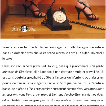
Vous êtes avertis que le dernier ouvrage de Stella Tanagra s’aventure
dans un domaine très chaud et prend à bras le corps un sujet universel :
le sexe.
Dans son recueil
Sexe primé
(éd. Tabou), celle que je nommerais "
la petite
princesse de l’érotisme
" allie l’audace à une écriture ample et travaillée. Là
est sans doute la spécificité de Stella Tanagra, qui n’entend pas laisser un
pouce de terrain à la vulgarité facile, à l’intrigue neuneu ou à l’écriture
basse de plafond : "
Nos ergonomies s’éprennent comme deux ventouses dont
les succions nous lient ardemment si bien que l’enchevêtrement de nos êtres
est semblable à une sangsue géante. Nos apparats à l’accoutumée flasques se
transforment en membres qui se contractent et s’allongent
" (
Ces Messieurs me