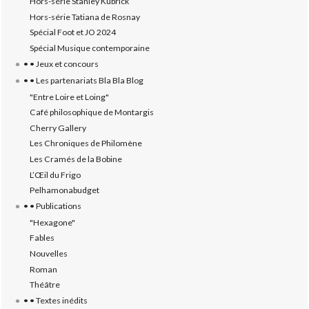
Hors-série Stanley Kubrick
Hors-série Tatiana de Rosnay
Spécial Foot et JO 2024
Spécial Musique contemporaine
• • Jeux et concours
• • Les partenariats Bla Bla Blog
"Entre Loire et Loing"
Café philosophique de Montargis
Cherry Gallery
Les Chroniques de Philomène
Les Cramés de la Bobine
L’‎Œil du Frigo
Pelhamonabudget
• • Publications
"Hexagone"
Fables
Nouvelles
Roman
Théâtre
• • Textes inédits