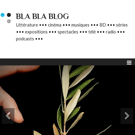
BLA BLA BLOG
Littérature ••• cinéma ••• musiques ••• BD ••• séries
••• expositions ••• spectacles ••• télé ••• radio •••
podcasts •••