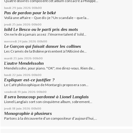
Quatre œuvres composent cet album consacré à Philippe...
lundi 29
juin 2026
00h00
Pas de pardon pour le béké
Voilà une affaire – Que dis-je ? Un scandale – que la...
jeudi 25
juin 2026
00h00
Isild Le Besco ou le parti pris des mots
On ne le dira jamais assez : l’énorme talent d’ Isild...
mercredi 24
juin 2026
00h00
Le Garçon qui faisait danser les collines
Les Cramés de la Bobine présentent à l'Alticiné de...
mardi 23
juin 2026
00h00
L’autre Mendelssohn
Mendelssohn, pour piano. "OK", me direz-vous. Rien de...
lundi 22
juin 2026
00h00
Expliquer est-ce justifier ?
Le Café philosophique de Montargis proposera son...
vendredi 19
juin 2026
00h00
Il sera beaucoup pardonné à Lionel Langlais
Lionel Langlais sort son cinquième album, sobrement...
jeudi 18
juin 2026
00h00
Monographie à plusieurs
Partons à la découverte d’un compositeur d’aujourd’hui,...