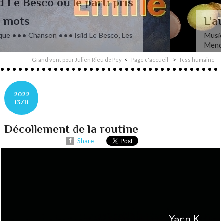
L’autre Mendelssohn
Musique ••• Classique ••• Fanny
Mendelssohn, Das Jahr
Grand vent pour Julien Rieu de Pey
Page d'accueil
Tess humaine
2022
13/11
Décollement de la routine
Share