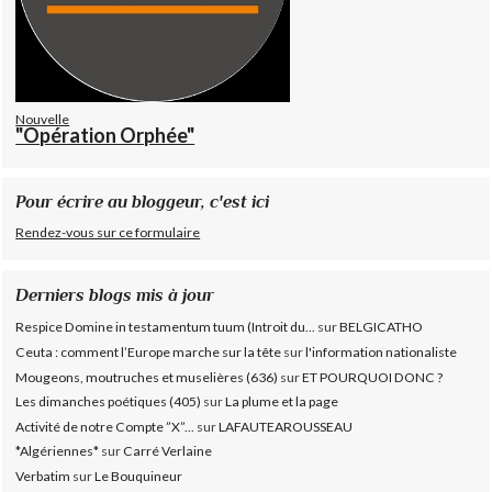
Nouvelle
"Opération Orphée"
Pour écrire au bloggeur, c'est ici
Rendez-vous sur ce formulaire
Derniers blogs mis à jour
Respice Domine in testamentum tuum (Introit du...
sur
BELGICATHO
Ceuta : comment l’Europe marche sur la tête
sur
l'information nationaliste
Mougeons, moutruches et muselières (636)
sur
ET POURQUOI DONC ?
Les dimanches poétiques (405)
sur
La plume et la page
Activité de notre Compte ”X”...
sur
LAFAUTEAROUSSEAU
*Algériennes*
sur
Carré Verlaine
Verbatim
sur
Le Bouquineur