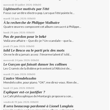
mercredi 01
juillet 2026
00h00
Lightmotive motivés par l’été
Focus sur un titre électro-pop. Lorsque l’été pointe le...
mardi 30
juin 2026
00h00
À la recherche de Philippe Malhaire
Quatre œuvres composent cet album consacré à Philippe...
lundi 29
juin 2026
00h00
Pas de pardon pour le béké
Voilà une affaire – Que dis-je ? Un scandale – que la...
jeudi 25
juin 2026
00h00
Isild Le Besco ou le parti pris des mots
On ne le dira jamais assez : l’énorme talent d’ Isild...
mercredi 24
juin 2026
00h00
Le Garçon qui faisait danser les collines
Les Cramés de la Bobine présentent à l'Alticiné de...
mardi 23
juin 2026
00h00
L’autre Mendelssohn
Mendelssohn, pour piano. "OK", me direz-vous. Rien de...
lundi 22
juin 2026
00h00
Expliquer est-ce justifier ?
Le Café philosophique de Montargis proposera son...
vendredi 19
juin 2026
00h00
Il sera beaucoup pardonné à Lionel Langlais