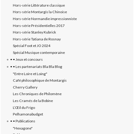
Hors-série Littérature classique
Hors-série Montargis la Chinoise
Hors-série Normandie impressionniste
Hors-série Présidentielles 2017
Hors-série Stanley Kubrick
Hors-série Tatiana de Rosnay
Spécial Foot et JO 2024
Spécial Musique contemporaine
• • Jeux et concours
• • Les partenariats Bla Bla Blog
"Entre Loire et Loing"
Café philosophique de Montargis
Cherry Gallery
Les Chroniques de Philomène
Les Cramés de la Bobine
L’‎Œil du Frigo
Pelhamonabudget
• • Publications
"Hexagone"