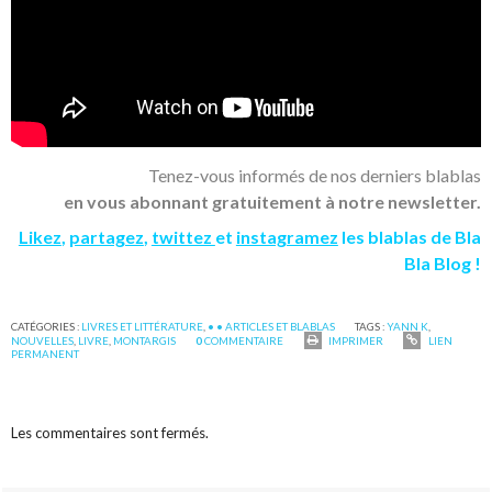
Tenez-vous informés de nos derniers blablas
en vous abonnant gratuitement à notre newsletter.
Likez
,
partagez
,
twittez
et
instagramez
les blablas de Bla
Bla Blog !
CATÉGORIES :
LIVRES ET LITTÉRATURE
,
• • ARTICLES ET BLABLAS
TAGS :
YANN K
,
NOUVELLES
,
LIVRE
,
MONTARGIS
0
COMMENTAIRE
IMPRIMER
LIEN
PERMANENT
Les commentaires sont fermés.