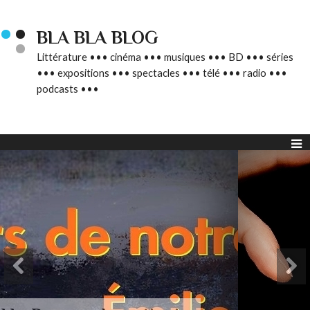
BLA BLA BLOG
Littérature ••• cinéma ••• musiques ••• BD ••• séries
••• expositions ••• spectacles ••• télé ••• radio •••
podcasts •••