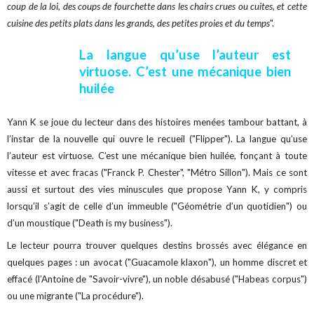
coup de la loi, des coups de fourchette dans les chairs crues ou cuites, et cette
cuisine des petits plats dans les grands, des petites proies et du temps
".
La langue qu’use l’auteur est
virtuose. C’est une mécanique bien
huilée
Yann K se joue du lecteur dans des histoires menées tambour battant, à
l’instar de la nouvelle qui ouvre le recueil ("Flipper"). La langue qu’use
l’auteur est virtuose. C’est une mécanique bien huilée, fonçant à toute
vitesse et avec fracas ("Franck P. Chester", "Métro Sillon"). Mais ce sont
aussi et surtout des vies minuscules que propose Yann K, y compris
lorsqu’il s’agit de celle d’un immeuble ("Géométrie d’un quotidien") ou
d’un moustique ("Death is my business").
Le lecteur pourra trouver quelques destins brossés avec élégance en
quelques pages : un avocat ("Guacamole klaxon"), un homme discret et
effacé (l’Antoine de "Savoir-vivre"), un noble désabusé ("Habeas corpus")
ou une migrante ("La procédure").