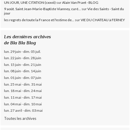
UN JOUR, UNE CITATION (cxxvii)
sur
Alain Van Praet - BLOG
9 août. Saint Jean-Marie-Baptiste Vianney, curé...
sur
Vie des Saints - Saint du
jour
les regrets de toute la France et l'estime de...
sur
VIE DU CHATEAU à FERNEY
Les dernières archives
de Bla Bla Blog
lun. 29 juin - dim. 05 juil.
lun. 22 juin - dim. 28 juin
lun. 15 juin - dim. 21 juin
lun. 08 juin - dim. 14 juin
lun. 01 juin - dim. 07 juin
lun. 25 mai - dim. 31 mai
lun. 18 mai - dim. 24 mai
lun. 11 mai - dim. 17 mai
lun. 04 mai - dim. 10 mai
lun. 27 avril - dim. 03 mai
Toutes les archives