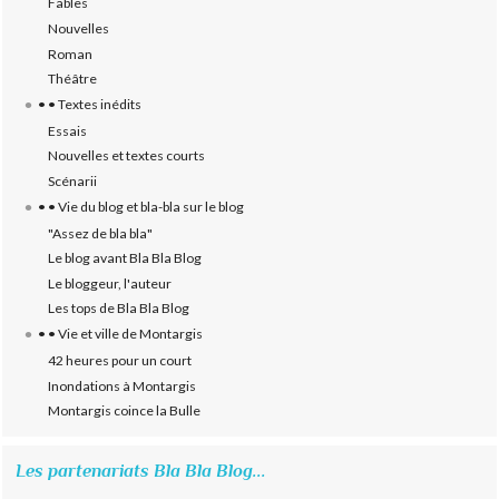
Fables
Nouvelles
Roman
Théâtre
• • Textes inédits
Essais
Nouvelles et textes courts
Scénarii
• • Vie du blog et bla-bla sur le blog
"Assez de bla bla"
Le blog avant Bla Bla Blog
Le bloggeur, l'auteur
Les tops de Bla Bla Blog
• • Vie et ville de Montargis
42 heures pour un court
Inondations à Montargis
Montargis coince la Bulle
Les partenariats Bla Bla Blog...