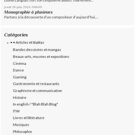
Lionel Langlais sort son cinquième album, sobrement...
jeudi 18
juin 2026
00h00
Monographie à plusieurs
Partons à la découverte d’un compositeur d’aujourd’hui,...
Catégories
• • Articles et blablas
Bandes dessinées et mangas
Beaux-arts, musées et expositions
Cinéma
Danse
Gaming
Gastronomie et restaurants
Graphisme et communication
Histoire
In english / "Blah Blah Blog"
ITW
Livres et littérature
Musiques
Philosophie