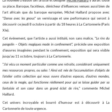
La nouvelle création de l’artiste et designer
Michel Haillard
y aurait toute
sa place. Baroque, facétieux, dénicheur d’influences venues aussi bien de
l’art africain que du baroque européen, Michel Haillard propose avec
"
Danse avec les gnous
" un vernissage et une performance qui seront à
découvrir ce jeudi 8 octobre à partir du 18 heures à La Cartonnerie (Paris
XIe).
Cet événement, que l’artiste a aussi intitulé, non sans malice, "
Le rire du
pangolin – Objets magiques made in confinement
", précède une exposition
d’œuvres imaginées pendant le confinement, exposition qui sera visible
jusqu’au 11 octobre, toujours à La Cartonnerie.
"
J’ai vécu ce moment particulier comme une retraite, considérant uniquement
mes ressources propres, ou sales ! Ainsi est née de l’accumulation d’objets de
l’atelier cette collection qui nous ouvre d’autres espaces, d’autres mondes,
ceux de la magie, qui fonctionne réellement pour qui se laisse guider par sa
fantaisie et son
cœur dans un grand éclat de rire,
" commente Michel
Haillard.
Cet univers incroyable et bourré d’humour est à découvrir à La
Cartonnerie de toute urgence.