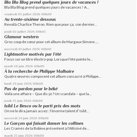
Bla Bla Blog prend quelques jours de vacances !
Bla Bla Blog prend quelques jours de vacances ! A...
vendredi 03
juillet 2026
00h00
Au trente-sixième dessous
Revoilà Charlize Theron. Rien que pour ça, son dernier...
jeudi 02
juillet 2026
00h03
Glamour western
Gros coup de cœur pour cet album de Margaux Simone ,...
mercredi 01
juillet 2026
00h00
Lightmotive motivés par l’été
Focus sur un titre électro-pop. Lorsque l’été pointe le...
mardi 30
juin 2026
00h00
À la recherche de Philippe Malhaire
Quatre œuvres composent cet album consacré à Philippe...
lundi 29
juin 2026
00h00
Pas de pardon pour le béké
Voilà une affaire – Que dis-je ? Un scandale – que la...
jeudi 25
juin 2026
00h00
Isild Le Besco ou le parti pris des mots
On ne le dira jamais assez : l’énorme talent d’ Isild...
mercredi 24
juin 2026
00h00
Le Garçon qui faisait danser les collines
Les Cramés de la Bobine présentent à l'Alticiné de...
mardi 23
juin 2026
00h00