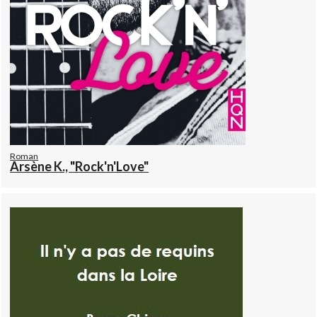
Roman
Arsène K., "Rock'n'Love"