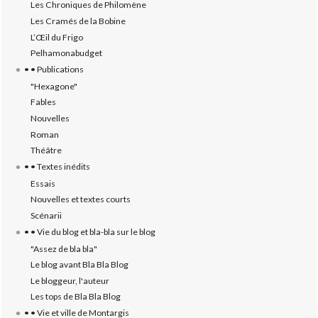
Les Chroniques de Philomène
Les Cramés de la Bobine
L’‎Œil du Frigo
Pelhamonabudget
• • Publications
"Hexagone"
Fables
Nouvelles
Roman
Théâtre
• • Textes inédits
Essais
Nouvelles et textes courts
Scénarii
• • Vie du blog et bla-bla sur le blog
"Assez de bla bla"
Le blog avant Bla Bla Blog
Le bloggeur, l'auteur
Les tops de Bla Bla Blog
• • Vie et ville de Montargis