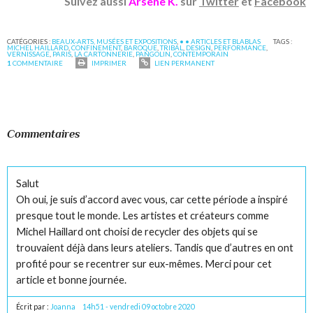
Suivez aussi
Arsène K.
sur
Twitter
et
Facebook
CATÉGORIES :
BEAUX-ARTS, MUSÉES ET EXPOSITIONS
,
• • ARTICLES ET BLABLAS
TAGS :
MICHEL HAILLARD
,
CONFINEMENT
,
BAROQUE
,
TRIBAL
,
DESIGN
,
PERFORMANCE
,
VERNISSAGE
,
PARIS
,
LA CARTONNERIE
,
PANGOLIN
,
CONTEMPORAIN
1
COMMENTAIRE
IMPRIMER
LIEN PERMANENT
Commentaires
Salut
Oh oui, je suis d’accord avec vous, car cette période a inspiré
presque tout le monde. Les artistes et créateurs comme
Michel Haillard ont choisi de recycler des objets qui se
trouvaient déjà dans leurs ateliers. Tandis que d’autres en ont
profité pour se recentrer sur eux-mêmes. Merci pour cet
article et bonne journée.
Écrit par :
Joanna
14h51
-
vendredi 09
octobre 2020