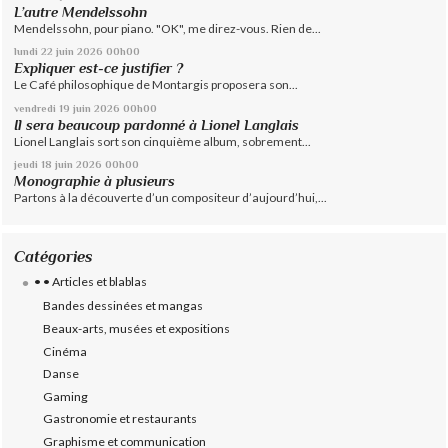
L’autre Mendelssohn
Mendelssohn, pour piano. "OK", me direz-vous. Rien de...
lundi 22
juin 2026
00h00
Expliquer est-ce justifier ?
Le Café philosophique de Montargis proposera son...
vendredi 19
juin 2026
00h00
Il sera beaucoup pardonné à Lionel Langlais
Lionel Langlais sort son cinquième album, sobrement...
jeudi 18
juin 2026
00h00
Monographie à plusieurs
Partons à la découverte d’un compositeur d’aujourd’hui,...
Catégories
• • Articles et blablas
Bandes dessinées et mangas
Beaux-arts, musées et expositions
Cinéma
Danse
Gaming
Gastronomie et restaurants
Graphisme et communication