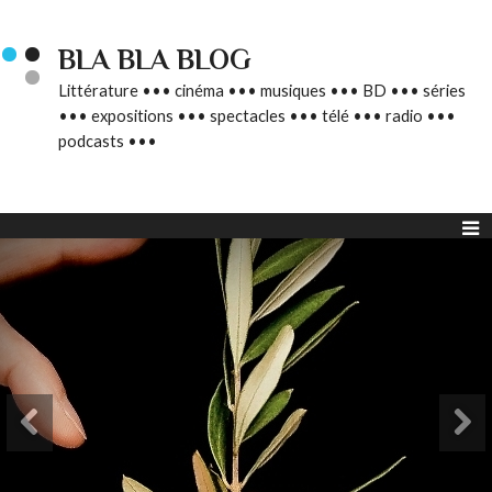
BLA BLA BLOG
Littérature ••• cinéma ••• musiques ••• BD ••• séries
••• expositions ••• spectacles ••• télé ••• radio •••
podcasts •••