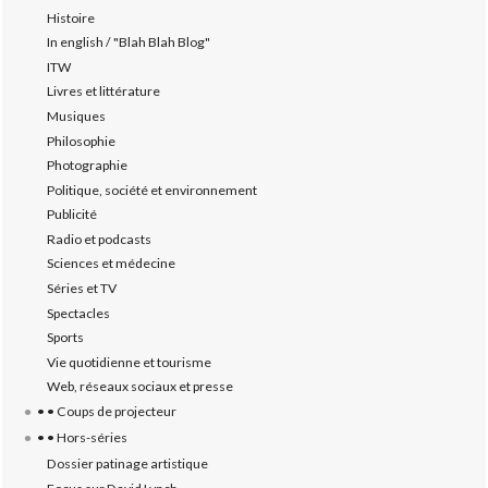
Histoire
In english / "Blah Blah Blog"
ITW
Livres et littérature
Musiques
Philosophie
Photographie
Politique, société et environnement
Publicité
Radio et podcasts
Sciences et médecine
Séries et TV
Spectacles
Sports
Vie quotidienne et tourisme
Web, réseaux sociaux et presse
• • Coups de projecteur
• • Hors-séries
Dossier patinage artistique