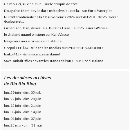
Ce mois-ci, au ciné-club...
sur
le croquis de côté
Douguine, Mamleev, le dard métaphysique et la...
sur
Euro-Synergies
Nuit Internationale de la Chauve-Souris 2026
sur
L'AN VERT de Vouziers :
écologie et...
Groenland, Iran, Vénézuela, Burkina Faso ...
sur
Poussière d'étoile
le chaland quand on signe
sur
KallyVasco
Nage vers moi si tu veux
sur
Latitude
Crépol, LFI : l’AGRIF dans les médias
sur
SYNTHESE NATIONALE
haiku 415 - réminiscence
sur
daniel
Saxe-Anhalt : files devant les stands de l'AfD...
sur
Lionel Baland
Les dernières archives
de Bla Bla Blog
lun. 29 juin - dim. 05 juil.
lun. 22 juin - dim. 28 juin
lun. 15 juin - dim. 21 juin
lun. 08 juin - dim. 14 juin
lun. 01 juin - dim. 07 juin
lun. 25 mai - dim. 31 mai