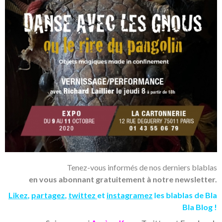
Tenez-vous informés de nos derniers blablas
en vous abonnant gratuitement à notre newsletter.
Likez
,
partagez
,
twittez
et
instagramez
les blablas de Bla
Bla Blog !