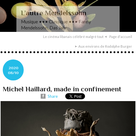
L’autre Mendelssohn
Musique ••• Classique ••• Fanny
Mendelssohn, Das Jahr
Le cinéma libanais célébré malgré tout
Page d'accueil
Aux environs de Rodolphe Burger
2020
08/10
Michel Haillard, made in confinement
Share