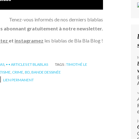
Tenez-vous informés de nos derniers blablas
s abonnant gratuitement à notre newsletter.
ttez
et
instagramez
les blablas de Bla Bla Blog !
GAS
,
• • ARTICLES ET BLABLAS
TAGS :
TIMOTHÉ LE
TISME
,
CRIME
,
BD
,
BANDE DESSINÉE
LIEN PERMANENT
A
d