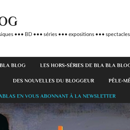
LOG
iques ••• BD ••• séries ••• expositions ••• spectacles
 BLA BLOG
LES HORS-SÉRIES DE BLA BLA BLO
DES NOUVELLES DU BLOGGEUR
PÊLE-MÊL
ABLAS EN VOUS ABONNANT À LA NEWSLETTER