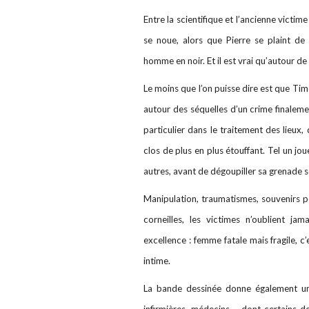
Entre la scientifique et l’ancienne victime
se noue, alors que Pierre se plaint de
homme en noir. Et il est vrai qu’autour de 
Le moins que l’on puisse dire est que Ti
autour des séquelles d’un crime finaleme
particulier dans le traitement des lieux
clos de plus en plus étouffant. Tel un jo
autres, avant de dégoupiller sa grenade sc
Manipulation, traumatismes, souvenirs pe
corneilles, les victimes n’oublient jam
excellence : femme fatale mais fragile, c’
intime.
La bande dessinée donne également un
infirmières, médecins – dont certains de