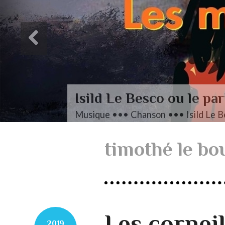
L’aut
Musique •
timothé le bo
Les corneil
2019