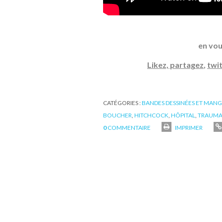
en vou
Likez, partagez
,
twi
CATÉGORIES :
BANDES DESSINÉES ET MAN
BOUCHER
,
HITCHCOCK
,
HÔPITAL
,
TRAUMA
0
COMMENTAIRE
IMPRIMER