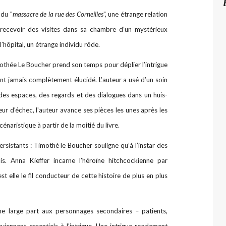
 du "
massacre de la rue des Corneilles
", une étrange relation
 recevoir des visites dans sa chambre d’un mystérieux
l’hôpital, un étrange individu rôde.
mothée Le Boucher prend son temps pour déplier l’intrigue
nt jamais complètement élucidé. L’auteur a usé d’un soin
, des espaces, des regards et des dialogues dans un huis-
ueur d’échec, l'auteur avance ses pièces les unes après les
énaristique à partir de la moitié du livre.
rsistants : Timothé le Boucher souligne qu’à l’instar des
ais. Anna Kieffer incarne l’héroïne hitchcockienne par
est elle le fil conducteur de cette histoire de plus en plus
e large part aux personnages secondaires – patients,
viennent essentiels à l’intrigue. Une intrigue rondement