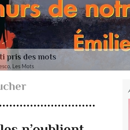
re Mendelssohn
•• Classique ••• Fanny Mendelssohn, Das Jahr
ucher
les n’oublient