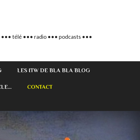
 ••• télé ••• radio ••• podcasts •••
G
LES ITW DE BLA BLA BLOG
E...
CONTACT