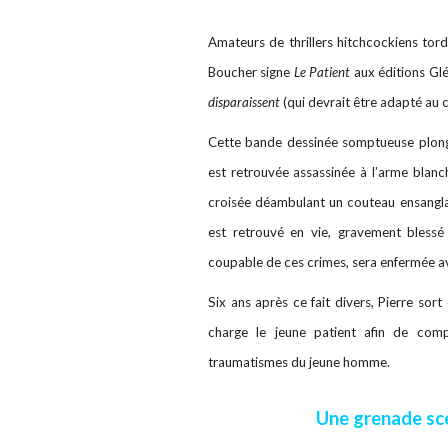
Amateurs de thrillers hitchcockiens tor
Boucher signe
Le Patient
aux éditions Glé
disparaissent
(qui devrait être adapté au 
Cette bande dessinée somptueuse plonge 
est retrouvée assassinée à l’arme blanc
croisée déambulant un couteau ensanglan
est retrouvé en vie, gravement blessé
coupable de ces crimes, sera enfermée ava
Six ans après ce fait divers, Pierre so
charge le jeune patient afin de comp
traumatismes du jeune homme.
Une grenade sc