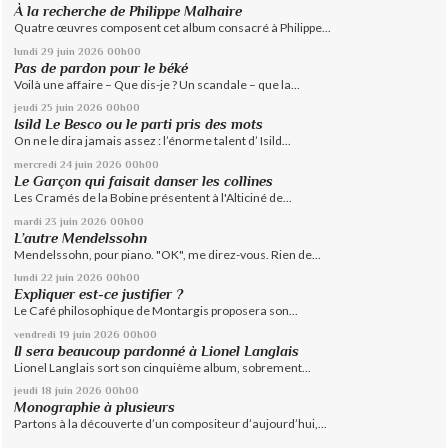
À la recherche de Philippe Malhaire
Quatre œuvres composent cet album consacré à Philippe...
lundi 29
juin 2026
00h00
Pas de pardon pour le béké
Voilà une affaire – Que dis-je ? Un scandale – que la...
jeudi 25
juin 2026
00h00
Isild Le Besco ou le parti pris des mots
On ne le dira jamais assez : l’énorme talent d’ Isild...
mercredi 24
juin 2026
00h00
Le Garçon qui faisait danser les collines
Les Cramés de la Bobine présentent à l'Alticiné de...
mardi 23
juin 2026
00h00
L’autre Mendelssohn
Mendelssohn, pour piano. "OK", me direz-vous. Rien de...
lundi 22
juin 2026
00h00
Expliquer est-ce justifier ?
Le Café philosophique de Montargis proposera son...
vendredi 19
juin 2026
00h00
Il sera beaucoup pardonné à Lionel Langlais
Lionel Langlais sort son cinquième album, sobrement...
jeudi 18
juin 2026
00h00
Monographie à plusieurs
Partons à la découverte d’un compositeur d’aujourd’hui,...