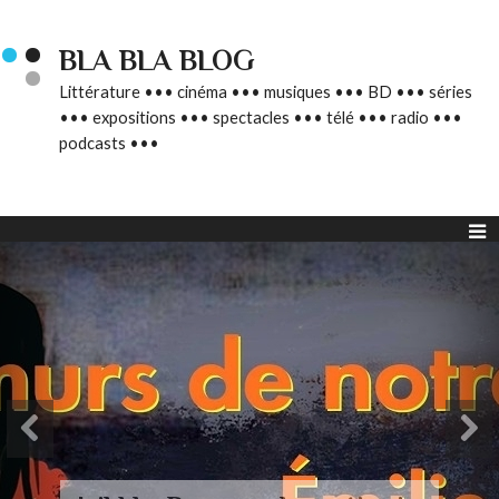
BLA BLA BLOG
Littérature ••• cinéma ••• musiques ••• BD ••• séries
••• expositions ••• spectacles ••• télé ••• radio •••
podcasts •••