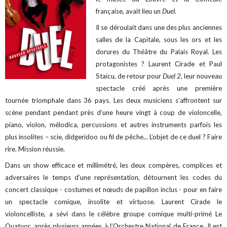
française, avait lieu un
Duel
.
Il se déroulait dans une des plus anciennes
salles de la Capitale, sous les ors et les
dorures du Théâtre du Palais Royal. Les
protagonistes ? Laurent Cirade et Paul
Staïcu, de retour pour
Duel 2
, leur nouveau
spectacle créé après une première
tournée triomphale dans 36 pays. Les deux musiciens s’affrontent sur
scène pendant pendant près d’une heure vingt à coup de violoncelle,
piano, violon, mélodica, percussions et autres instruments parfois les
plus insolites – scie, didgeridoo ou fil de pêche... L’objet de ce duel ? Faire
rire. Mission réussie.
Dans un show efficace et millimétré, les deux compères, complices et
adversaires le temps d’une représentation, détournent les codes du
concert classique - costumes et nœuds de papillon inclus - pour en faire
un spectacle comique, insolite et virtuose. Laurent Cirade le
violoncelliste, a sévi dans le célèbre groupe comique multi-primé Le
Quatuor, après plusieurs années à l’Orchestre National de France. Il est