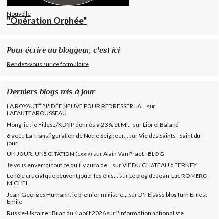
Nouvelle
"Opération Orphée"
Pour écrire au bloggeur, c'est ici
Rendez-vous sur ce formulaire
Derniers blogs mis à jour
LA ROYAUTÉ ? L'IDÉE NEUVE POUR REDRESSER LA...
sur
LAFAUTEAROUSSEAU
Hongrie : le Fidesz/KDNP donnés à 23 % et Mi...
sur
Lionel Baland
6 août. La Transfiguration de Notre Seigneur...
sur
Vie des Saints - Saint du
jour
UN JOUR, UNE CITATION (cxxiv)
sur
Alain Van Praet - BLOG
Je vous enverrai tout ce qu’il y aura de...
sur
VIE DU CHATEAU à FERNEY
Le rôle crucial que peuvent jouer les élus...
sur
Le blog de Jean-Luc ROMERO-
MICHEL
Jean-Georges Humann, le premier ministre...
sur
D'r Elsass blog fum Ernest-
Emile
Russie-Ukraine : Bilan du 4 août 2026
sur
l'information nationaliste