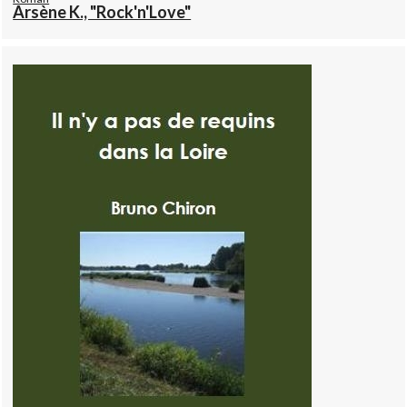
Arsène K., "Rock'n'Love"