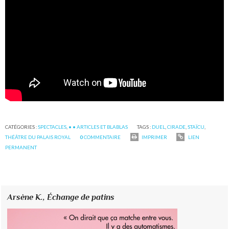
CATÉGORIES :
SPECTACLES
,
• • ARTICLES ET BLABLAS
TAGS :
DUEL
,
CIRADE
,
STAÏCU
,
THÉÂTRE DU PALAIS ROYAL
0
COMMENTAIRE
IMPRIMER
LIEN
PERMANENT
Arsène K.,
Échange de patins