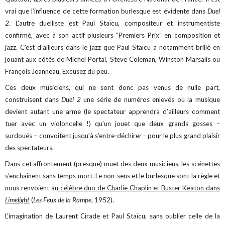
vrai que l’influence de cette formation burlesque est évidente dans
Duel
2
. L'autre duelliste est Paul Staïcu, compositeur et instrumentiste
confirmé, avec à son actif plusieurs "Premiers Prix" en composition et
jazz. C’est d’ailleurs dans le jazz que Paul Staïcu a notamment brillé en
jouant aux côtés de Michel Portal, Steve Coleman, Winston Marsalis ou
François Jeanneau. Excusez du peu.
Ces deux musiciens, qui ne sont donc pas venus de nulle part,
construisent dans
Duel 2
une série de numéros enlevés où la musique
devient autant une arme (le spectateur apprendra d’ailleurs comment
tuer avec un violoncelle !) qu’un jouet que deux grands gosses –
surdoués – convoitent jusqu’à s’entre-déchirer - pour le plus grand plaisir
des spectateurs.
Dans cet affrontement (presque) muet des deux musiciens, les scénettes
s’enchaînent sans temps mort. Le non-sens et le burlesque sont la règle et
nous renvoient au
célèbre duo de Charlie Chaplin et Buster Keaton dans
Limelight
(
Les Feux de la Rampe
, 1952).
L’imagination de Laurent Cirade et Paul Staïcu, sans oublier celle de la