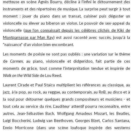
metteuse en scène Agnès Bourry, décline à l’infini le détournement des
instruments et des répertoires de musique. La surprise peut surgir à tout
moment : jouer du piano dans un transat, cuisiner puis déguster un
violoncelle ou élever au biberon un violon. Le pouvoir de sex-appeal du
violoncelle (
que l’on connaissait depuis les célèbres clichés de Kiki de
Montparnasse par Man Ray
) est aussi raconté avec succès, jusqu’à la
"naissance" d’un violon bien encombrant.
Les moments de poésie ne sont pas oubliés : une variation sur le thème
de
Carmen
, au piano, violoncelle et didgeridoo, fait partie de ces
moments de grâce, tout comme l’interprétation tendue et inspirée de
Walk on the Wild Side
de Lou Reed.
Laurent Cirade et Paul Staïcu multiplient les références au classique, au
jazz, à la pop, au rock, au reggae, au contemporain, au RnB, au disco et à
la soul pour détourner quelques grands compositeurs et musiciens - et
tout cela au service du rire. L’auditeur attentif pourra reconnaître, entre
autres, Jean-Sébastien Bach, Wolfgang Amadeus Mozart, les Beatles,
Luigi Boccherini, Ludwig van Beethoven, Georges Bizet, Carlos Santana,
Ennio Morricone (dans une scène loufoque inspirée des westerns