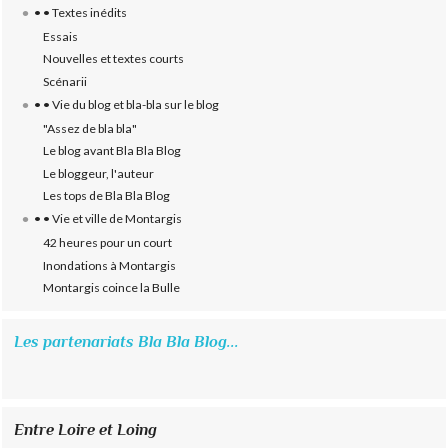
• • Textes inédits
Essais
Nouvelles et textes courts
Scénarii
• • Vie du blog et bla-bla sur le blog
"Assez de bla bla"
Le blog avant Bla Bla Blog
Le bloggeur, l'auteur
Les tops de Bla Bla Blog
• • Vie et ville de Montargis
42 heures pour un court
Inondations à Montargis
Montargis coince la Bulle
Les partenariats Bla Bla Blog...
Entre Loire et Loing