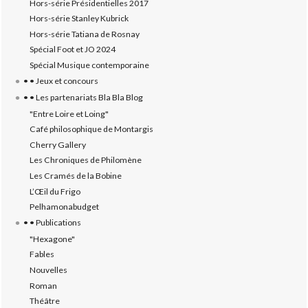
Hors-série Présidentielles 2017
Hors-série Stanley Kubrick
Hors-série Tatiana de Rosnay
Spécial Foot et JO 2024
Spécial Musique contemporaine
• • Jeux et concours
• • Les partenariats Bla Bla Blog
"Entre Loire et Loing"
Café philosophique de Montargis
Cherry Gallery
Les Chroniques de Philomène
Les Cramés de la Bobine
L’‎Œil du Frigo
Pelhamonabudget
• • Publications
"Hexagone"
Fables
Nouvelles
Roman
Théâtre