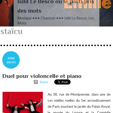
L’autre Mendelssohn
Musique ••• Classique ••• Fanny
Mendelssohn, Das Jahr
staïcu
2016
20/03
Duel pour violoncelle et piano
Share
Au 38, rue de Montpensier, dans une de
ces vieilles ruelles du 1er arrondissement
de Paris jouxtant le jardin du Palais Royal,
le musée du Louvre et la Comédie