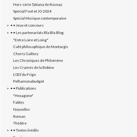
Hors-série Tatiana de Rosnay
Spécial Foot et JO 2024
Spécial Musique contemporaine
• • Jeux et concours
• • Les partenariats Bla Bla Blog
"Entre Loire et Loing"
Café philosophique de Montargis
Cherry Gallery
Les Chroniques de Philomène
Les Cramés de la Bobine
L’‎Œil du Frigo
Pelhamonabudget
• • Publications
"Hexagone"
Fables
Nouvelles
Roman
Théâtre
• • Textes inédits