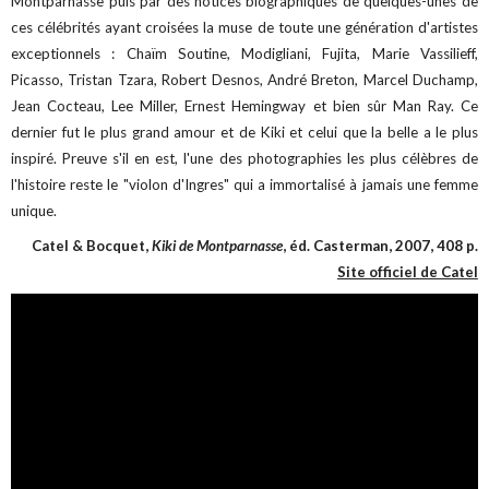
Montparnasse puis par des notices biographiques de quelques-unes de
ces célébrités ayant croisées la muse de toute une génération d'artistes
exceptionnels : Chaïm Soutine, Modigliani, Fujita, Marie Vassilieff,
Picasso, Tristan Tzara, Robert Desnos, André Breton, Marcel Duchamp,
Jean Cocteau, Lee Miller, Ernest Hemingway et bien sûr Man Ray. Ce
dernier fut le plus grand amour et de Kiki et celui que la belle a le plus
inspiré. Preuve s'il en est, l'une des photographies les plus célèbres de
l'histoire reste le "violon d'Ingres" qui a immortalisé à jamais une femme
unique.
Catel & Bocquet,
Kiki de Montparnasse
, éd. Casterman, 2007, 408 p.
Site officiel de Catel