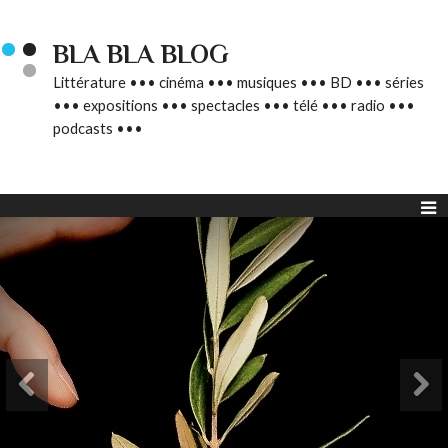
BLA BLA BLOG
Littérature ••• cinéma ••• musiques ••• BD ••• séries
••• expositions ••• spectacles ••• télé ••• radio •••
podcasts •••