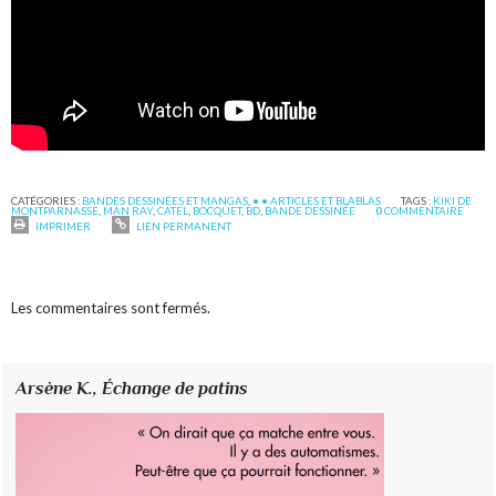
CATÉGORIES :
BANDES DESSINÉES ET MANGAS
,
• • ARTICLES ET BLABLAS
TAGS :
KIKI DE
MONTPARNASSE
,
MAN RAY
,
CATEL
,
BOCQUET
,
BD
,
BANDE DESSINÉE
0
COMMENTAIRE
IMPRIMER
LIEN PERMANENT
Les commentaires sont fermés.
Arsène K.,
Échange de patins