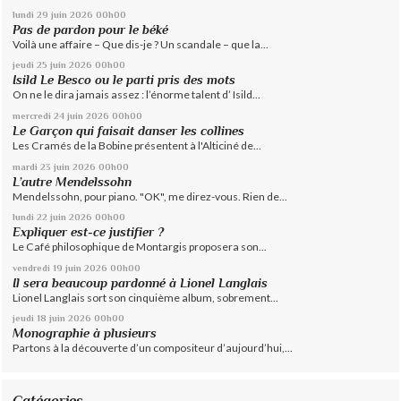
lundi 29
juin 2026
00h00
Pas de pardon pour le béké
Voilà une affaire – Que dis-je ? Un scandale – que la...
jeudi 25
juin 2026
00h00
Isild Le Besco ou le parti pris des mots
On ne le dira jamais assez : l’énorme talent d’ Isild...
mercredi 24
juin 2026
00h00
Le Garçon qui faisait danser les collines
Les Cramés de la Bobine présentent à l'Alticiné de...
mardi 23
juin 2026
00h00
L’autre Mendelssohn
Mendelssohn, pour piano. "OK", me direz-vous. Rien de...
lundi 22
juin 2026
00h00
Expliquer est-ce justifier ?
Le Café philosophique de Montargis proposera son...
vendredi 19
juin 2026
00h00
Il sera beaucoup pardonné à Lionel Langlais
Lionel Langlais sort son cinquième album, sobrement...
jeudi 18
juin 2026
00h00
Monographie à plusieurs
Partons à la découverte d’un compositeur d’aujourd’hui,...
Catégories