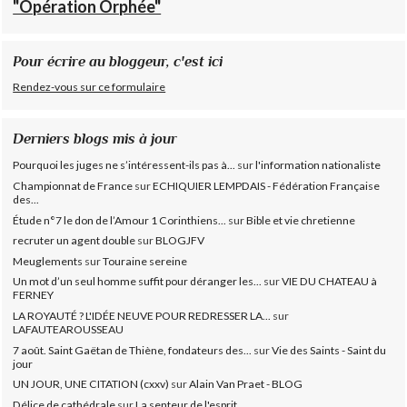
"Opération Orphée"
Pour écrire au bloggeur, c'est ici
Rendez-vous sur ce formulaire
Derniers blogs mis à jour
Pourquoi les juges ne s’intéressent-ils pas à...
sur
l'information nationaliste
Championnat de France
sur
ECHIQUIER LEMPDAIS - Fédération Française
des...
Étude n°7 le don de l’Amour 1 Corinthiens...
sur
Bible et vie chretienne
recruter un agent double
sur
BLOGJFV
Meuglements
sur
Touraine sereine
Un mot d’un seul homme suffit pour déranger les...
sur
VIE DU CHATEAU à
FERNEY
LA ROYAUTÉ ? L'IDÉE NEUVE POUR REDRESSER LA...
sur
LAFAUTEAROUSSEAU
7 août. Saint Gaëtan de Thiène, fondateurs des...
sur
Vie des Saints - Saint du
jour
UN JOUR, UNE CITATION (cxxv)
sur
Alain Van Praet - BLOG
Délice de cathédrale
sur
La senteur de l'esprit