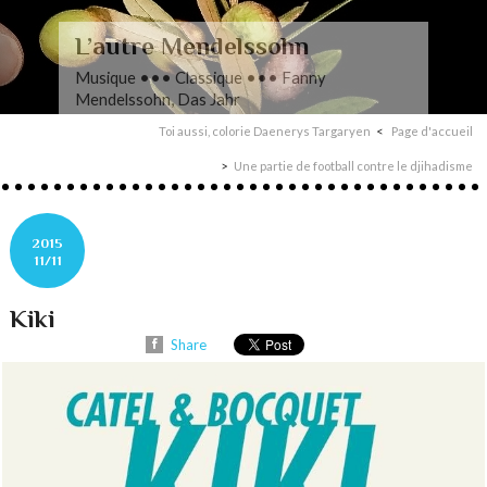
L’autre Mendelssohn
Musique ••• Classique ••• Fanny
Mendelssohn, Das Jahr
Toi aussi, colorie Daenerys Targaryen
Page d'accueil
Une partie de football contre le djihadisme
2015
11/11
Kiki
Share