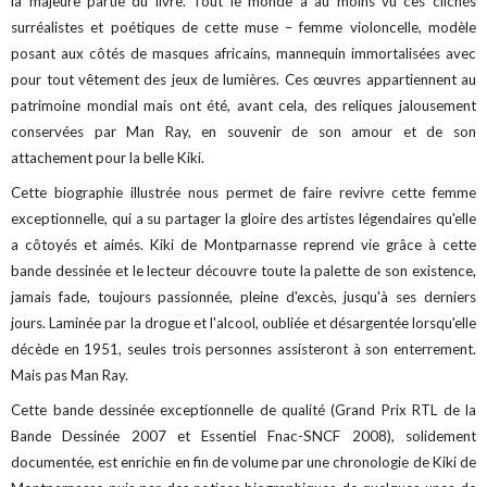
la majeure partie du livre. Tout le monde a au moins vu ces clichés
surréalistes et poétiques de cette muse – femme violoncelle, modèle
posant aux côtés de masques africains, mannequin immortalisées avec
pour tout vêtement des jeux de lumières. Ces œuvres appartiennent au
patrimoine mondial mais ont été, avant cela, des reliques jalousement
conservées par Man Ray, en souvenir de son amour et de son
attachement pour la belle Kiki.
Cette biographie illustrée nous permet de faire revivre cette femme
exceptionnelle, qui a su partager la gloire des artistes légendaires qu'elle
a côtoyés et aimés. Kiki de Montparnasse reprend vie grâce à cette
bande dessinée et le lecteur découvre toute la palette de son existence,
jamais fade, toujours passionnée, pleine d'excès, jusqu'à ses derniers
jours. Laminée par la drogue et l'alcool, oubliée et désargentée lorsqu'elle
décède en 1951, seules trois personnes assisteront à son enterrement.
Mais pas Man Ray.
Cette bande dessinée exceptionnelle de qualité (Grand Prix RTL de la
Bande Dessinée 2007 et Essentiel Fnac-SNCF 2008), solidement
documentée, est enrichie en fin de volume par une chronologie de Kiki de