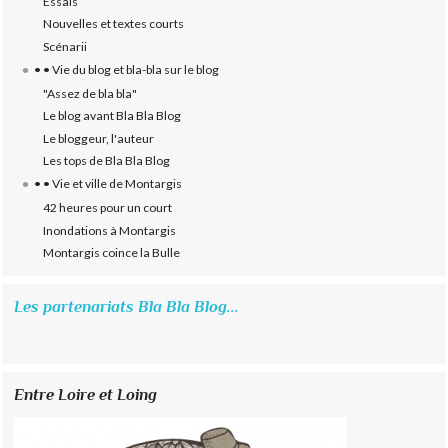
Essais
Nouvelles et textes courts
Scénarii
• • Vie du blog et bla-bla sur le blog
"Assez de bla bla"
Le blog avant Bla Bla Blog
Le bloggeur, l'auteur
Les tops de Bla Bla Blog
• • Vie et ville de Montargis
42 heures pour un court
Inondations à Montargis
Montargis coince la Bulle
Les partenariats Bla Bla Blog...
Entre Loire et Loing