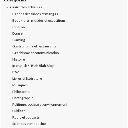
• • Articles et blablas
Bandes dessinées et mangas
Beaux-arts, musées et expositions
Cinéma
Danse
Gaming
Gastronomie et restaurants
Graphisme et communication
Histoire
In english / "Blah Blah Blog"
ITW
Livres et littérature
Musiques
Philosophie
Photographie
Politique, société et environnement
Publicité
Radio et podcasts
Sciences et médecine