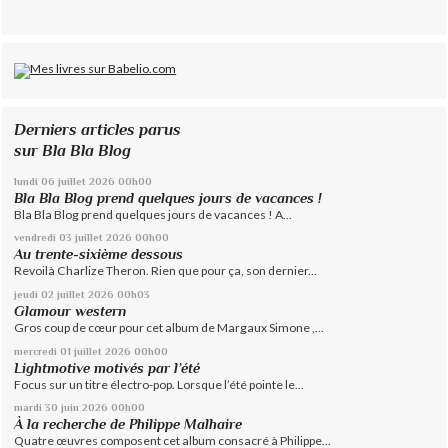
Derniers articles parus
sur Bla Bla Blog
lundi 06
juillet 2026
00h00
Bla Bla Blog prend quelques jours de vacances !
Bla Bla Blog prend quelques jours de vacances ! A...
vendredi 03
juillet 2026
00h00
Au trente-sixième dessous
Revoilà Charlize Theron. Rien que pour ça, son dernier...
jeudi 02
juillet 2026
00h03
Glamour western
Gros coup de cœur pour cet album de Margaux Simone ,...
mercredi 01
juillet 2026
00h00
Lightmotive motivés par l’été
Focus sur un titre électro-pop. Lorsque l’été pointe le...
mardi 30
juin 2026
00h00
À la recherche de Philippe Malhaire
Quatre œuvres composent cet album consacré à Philippe...