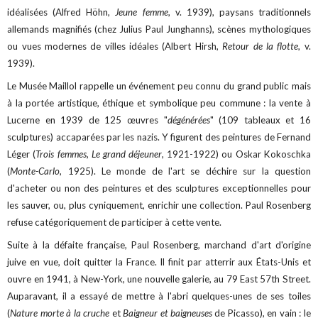
idéalisées (Alfred Höhn,
Jeune femme
, v. 1939), paysans traditionnels
allemands magnifiés (chez Julius Paul Junghanns), scènes mythologiques
ou vues modernes de villes idéales (Albert Hirsh,
Retour de la flotte
, v.
1939).
Le Musée Maillol rappelle un événement peu connu du grand public mais
à la portée artistique, éthique et symbolique peu commune : la vente à
Lucerne en 1939 de 125 œuvres "
dégénérées
" (109 tableaux et 16
sculptures) accaparées par les nazis. Y figurent des peintures de Fernand
Léger (
Trois femmes, Le grand déjeuner
, 1921-1922) ou Oskar Kokoschka
(
Monte-Carlo
, 1925). Le monde de l'art se déchire sur la question
d'acheter ou non des peintures et des sculptures exceptionnelles pour
les sauver, ou, plus cyniquement, enrichir une collection. Paul Rosenberg
refuse catégoriquement de participer à cette vente.
Suite à la défaite française, Paul Rosenberg, marchand d'art d'origine
juive en vue, doit quitter la France. Il finit par atterrir aux États-Unis et
ouvre en 1941, à New-York, une nouvelle galerie, au 79 East 57th Street.
Auparavant, il a essayé de mettre à l'abri quelques-unes de ses toiles
(
Nature morte à la cruche
et
Baigneur et baigneuses
de Picasso), en vain : le