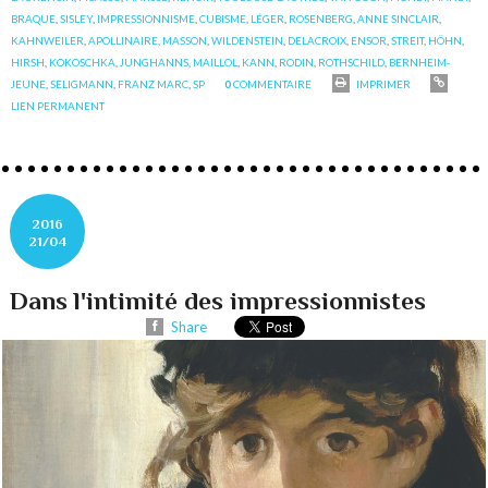
BRAQUE
,
SISLEY
,
IMPRESSIONNISME
,
CUBISME
,
LÉGER
,
ROSENBERG
,
ANNE SINCLAIR
,
KAHNWEILER
,
APOLLINAIRE
,
MASSON
,
WILDENSTEIN
,
DELACROIX
,
ENSOR
,
STREIT
,
HÖHN
,
HIRSH
,
KOKOSCHKA
,
JUNGHANNS
,
MAILLOL
,
KANN
,
RODIN
,
ROTHSCHILD
,
BERNHEIM-
JEUNE
,
SELIGMANN
,
FRANZ MARC
,
SP
0
COMMENTAIRE
IMPRIMER
LIEN PERMANENT
2016
21/04
Dans l'intimité des impressionnistes
Share