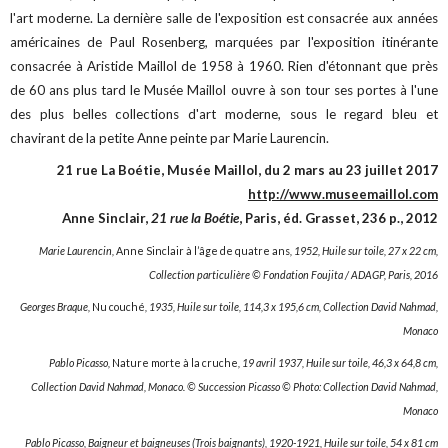
l'art moderne. La dernière salle de l'exposition est consacrée aux années
américaines de Paul Rosenberg, marquées par l'exposition itinérante
consacrée à Aristide Maillol de 1958 à 1960. Rien d'étonnant que près
de 60 ans plus tard le Musée Maillol ouvre à son tour ses portes à l'une
des plus belles collections d'art moderne, sous le regard bleu et
chavirant de la petite Anne peinte par Marie Laurencin.
21 rue La Boétie, Musée Maillol, du 2 mars au 23 juillet 2017
http://www.museemaillol.com
Anne Sinclair,
21 rue la Boétie
, Paris, éd. Grasset, 236 p., 2012
Marie Laurencin,
Anne Sinclair à l’âge de quatre ans
, 1952, Huile sur toile, 27 x 22 cm,
Collection particulière © Fondation Foujita / ADAGP, Paris, 2016
Georges Braque,
Nu couché
, 1935, Huile sur toile, 114,3 x 195,6 cm, Collection David Nahmad,
Monaco
Pablo Picasso,
Nature morte à la cruche
, 19 avril 1937, Huile sur toile, 46,3 x 64,8 cm,
Collection David Nahmad, Monaco. © Succession Picasso © Photo: Collection David Nahmad,
Monaco
Pablo Picasso, Baigneur et baigneuses (Trois baignants), 1920-1921, Huile sur toile, 54 x 81 cm