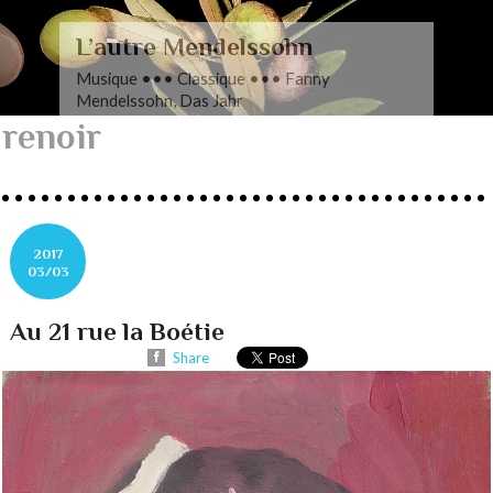
L’autre Mendelssohn
Musique ••• Classique ••• Fanny
Mendelssohn, Das Jahr
renoir
2017
03/03
Au 21 rue la Boétie
Share