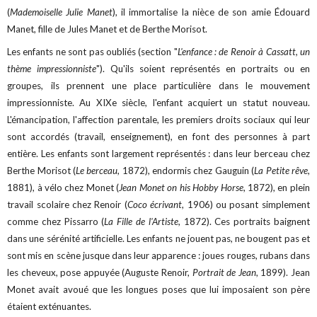
(
Mademoiselle Julie Manet
), il immortalise la nièce de son amie Édouard
Manet, fille de Jules Manet et de Berthe Morisot.
Les enfants ne sont pas oubliés (section "
L'enfance : de Renoir à Cassatt, un
thème impressionniste
"). Qu'ils soient représentés en portraits ou en
groupes, ils prennent une place particulière dans le mouvement
impressionniste. Au XIXe siècle, l'enfant acquiert un statut nouveau.
L'émancipation, l'affection parentale, les premiers droits sociaux qui leur
sont accordés (travail, enseignement), en font des personnes à part
entière. Les enfants sont largement représentés : dans leur berceau chez
Berthe Morisot (
Le berceau
, 1872), endormis chez Gauguin (
La Petite rêve
,
1881), à vélo chez Monet (
Jean Monet on his Hobby Horse
, 1872), en plein
travail scolaire chez Renoir (
Coco écrivant
, 1906) ou posant simplement
comme chez Pissarro (
La Fille de l'Artiste
, 1872). Ces portraits baignent
dans une sérénité artificielle. Les enfants ne jouent pas, ne bougent pas et
sont mis en scène jusque dans leur apparence : joues rouges, rubans dans
les cheveux, pose appuyée (Auguste Renoir,
Portrait de Jean
, 1899). Jean
Monet avait avoué que les longues poses que lui imposaient son père
étaient exténuantes.