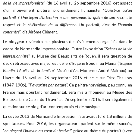
de la vie impressionniste
" (du 16 avril au 26 septembre 2016) cet aspect
d’un mouvement pictural profondément humaniste. "
Qu’est-ce qu’un
portrait ? Une leçon d’attention à une personne, la quête de son secret, le
respect et la célébration de sa différence. Un portrait, c’est de l’humain
concentré
", dit Jérôme Clément.
Le bloggeur reviendra sur plusieurs des événements organisés dans le
cadre de Normandie Impressionniste. Outre l’exposition "
Scènes de la vie
impressionniste
" au Musée des Beaux-arts de Rouen, il sera question de
deux rétrospectives majeures : celle d’Eugène Boudin au Muma ("
Eugène
Boudin, L'Atelier de la lumière
" Musée d’Art Moderne André Malraux) au
Havre du 16 avril au 26 septembre 2016 et celle sur Fritz Thaulow
(1847-1906), "
Paysagiste par nature
". Ce peintre norvégien, peu connu en
France mais pourtant fondamental, sera mis à l’honneur au Musée des
Beaux-arts de Caen, du 16 avril au 26 septembre 2016. Il sera également
question sur ce blog d’art contemporain et de musique.
La cuvée 2013 de Normandie Impressionniste avait attiré 1,8 millions de
spectateurs. Pour 2016, les organisateurs parient sur le même succès,
"
en plaçant l’humain au cœur du festival
" grâce au thème du portrait (avec