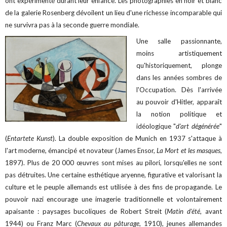
ont expérimenté durant leur enfance. Les photographies en noir et blanc
de la galerie Rosenberg dévoilent un lieu d'une richesse incomparable qui
ne survivra pas à la seconde guerre mondiale.
Une salle passionnante,
moins artistiquement
qu'historiquement, plonge
dans les années sombres de
l'Occupation. Dès l'arrivée
au pouvoir d'Hitler, apparaît
la notion politique et
idéologique "
d'art dégénérée
"
(
Entartete Kunst
). La double exposition de Munich en 1937 s'attaque à
l'art moderne, émancipé et novateur (James Ensor,
La Mort et les masques
,
1897). Plus de 20 000 œuvres sont mises au pilori, lorsqu'elles ne sont
pas détruites. Une certaine esthétique aryenne, figurative et valorisant la
culture et le peuple allemands est utilisée à des fins de propagande. Le
pouvoir nazi encourage une imagerie traditionnelle et volontairement
apaisante : paysages bucoliques de Robert Streit (
Matin d'été
, avant
1944) ou Franz Marc (
Chevaux au pâturage
, 1910), jeunes allemandes