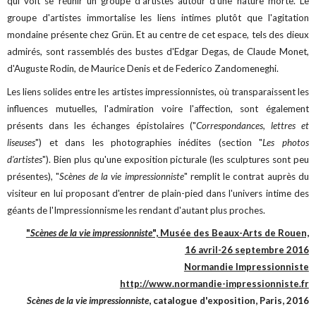
qui voit se réunir un groupe d'artistes autour d'une nature morte. Le
groupe d'artistes immortalise les liens intimes plutôt que l'agitation
mondaine présente chez Grün. Et au centre de cet espace, tels des dieux
admirés, sont rassemblés des bustes d'Edgar Degas, de Claude Monet,
d'Auguste Rodin, de Maurice Denis et de Federico Zandomeneghi.
Les liens solides entre les artistes impressionnistes, où transparaissent les
influences mutuelles, l'admiration voire l'affection, sont également
présents dans les échanges épistolaires ("
Correspondances, lettres et
liseuses
") et dans les photographies inédites (section "
Les photos
d'artistes
"). Bien plus qu'une exposition picturale (les sculptures sont peu
présentes), "
Scènes de la vie impressionniste
" remplit le contrat auprès du
visiteur en lui proposant d'entrer de plain-pied dans l'univers intime des
géants de l'Impressionnisme les rendant d'autant plus proches.
"
Scènes de la vie impressionniste
", Musée des Beaux-Arts de Rouen,
16 avril-26 septembre 2016
Normandie Impressionniste
http://www.normandie-impressionniste.fr
Scènes de la vie impressionniste
, catalogue d'exposition, Paris, 2016