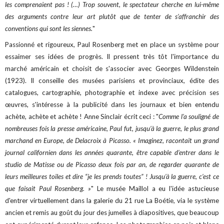
les comprenaient pas ! (…) Trop souvent, le spectateur cherche en lui-même
des arguments contre leur art plutôt que de tenter de s’affranchir des
conventions qui sont les siennes.
"
Passionné et rigoureux, Paul Rosenberg met en place un système pour
essaimer ses idées de progrès. Il pressent très tôt l'importance du
marché américain et choisit de s'associer avec Georges Wildenstein
(1923). Il conseille des musées parisiens et provinciaux, édite des
catalogues, cartographie, photographie et indexe avec précision ses
œuvres, s'intéresse à la publicité dans les journaux et bien entendu
achète, achète et achète ! Anne Sinclair écrit ceci : "
Comme l’a souligné de
nombreuses fois la presse américaine, Paul fut, jusqu’à la guerre, le plus grand
marchand en Europe, de Delacroix à Picasso. « Imaginez, racontait un grand
journal californien dans les années quarante, être capable d’entrer dans le
studio de Matisse ou de Picasso deux fois par an, de regarder quarante de
leurs meilleures toiles et dire “je les prends toutes” ! Jusqu’à la guerre, c’est ce
que faisait Paul Rosenberg. »
" Le musée Maillol a eu l'idée astucieuse
d'entrer virtuellement dans la galerie du 21 rue La Boétie, via le système
ancien et remis au goût du jour des jumelles à diapositives, que beaucoup