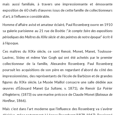
mais aussi familiale, à travers une impressionnante et émouvante
exposition de 60 chefs d’œuvres issus de cette famille de collectionneurs
d’art, à l’influence considérable.
Homme d’affaire avisé et amateur éclairé, Paul Rosenberg ouvre en 1910
sa galerie parisienne au 21 rue de Boétie :"
Je compte faire des expositions
périodiques des Maîtres du XIXe siècle et des peintres de notre époque
" écrit-il
à l’époque.
Ces maîtres du XIXe siècle, ce sont Renoir, Monet, Manet, Toulouse-
Lautrec, Sisley et même Van Gogh qui ont été achetés par le premier
collectionneur de la famille, Alexandre Rosenberg. Paul Rosenberg
poursuit les acquisitions de son père en regardant d'abord du côté des
impressionnistes, des représentants de l'école de Barbizon et de grandes
figures du XIXe siècle. Le Musée Maillol consacre une salle dédiée aux
œuvres d’Édouard Manet (
La Sultane
, v. 1871), de Renoir (
Le Poirier
d'Angleterre
, (1873) ou une marine précoce de Claude Monet (
Bateaux de
Honfleur
, 1866).
Mais c'est dans l'art moderne que l'influence des Rosenberg va s'avérer