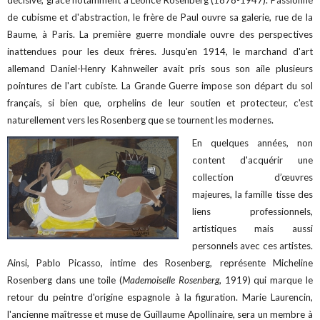
décisive, grâce notamment à Léonce Rosenberg (1878-1947). Passionné
de cubisme et d'abstraction, le frère de Paul ouvre sa galerie, rue de la
Baume, à Paris. La première guerre mondiale ouvre des perspectives
inattendues pour les deux frères. Jusqu'en 1914, le marchand d'art
allemand Daniel-Henry Kahnweiler avait pris sous son aile plusieurs
pointures de l'art cubiste. La Grande Guerre impose son départ du sol
français, si bien que, orphelins de leur soutien et protecteur, c'est
naturellement vers les Rosenberg que se tournent les modernes.
En quelques années, non
content d'acquérir une
collection d’œuvres
majeures, la famille tisse des
liens professionnels,
artistiques mais aussi
personnels avec ces artistes.
Ainsi, Pablo Picasso, intime des Rosenberg, représente Micheline
Rosenberg dans une toile (
Mademoiselle Rosenberg
, 1919) qui marque le
retour du peintre d'origine espagnole à la figuration. Marie Laurencin,
l'ancienne maîtresse et muse de Guillaume Apollinaire, sera un membre à