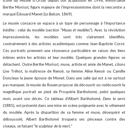
icône du Musée d'Orsay depuis son acquisition en 1998, immortalise
Berthe Morisot, figure majeure de l'impressionnisme dont la rencontre a
marqué Édouard Manet (
Le Balcon
, 1869).
Le musée consacre un espace à un type de personnage à l'importance
inédite : celui du modèle (section "
Muses et modèles
"). Avec la révolution
impressionniste, les modèles sont très clairement identifiés,
contrairement à des artistes académiques comme Jean-Baptiste Corot.
Ces portraits prennent une résonance particulière en raison des liens
intimes entre les artistes et leur modèle. Quelques grandes figures se
détachent. Outre Berthe Morisot, muse, artiste et amie de Manet, citons
Lise Tréhot, la maîtresse de Renoir, sa femme Aline Renoir ou Camille
Doncieux la jeune épouse de Monet. Dans une salle qui est à ne surtout
pas manquer, le musée de Rouen propose de découvrir ou redécouvrir le
magnifique portrait en pied de Prospérie Bartholomé, peint quelques
mois avant son décès. Ce tableau d'Albert Bartholomé,
Dans la serre
(1881), est présenté dans une mise en scène poignante avec le vêtement
du modèle. Après la disparition de sa femme et muse, désespéré et
déboussolé, Albert Bartholomé troquera ses pinceaux contre des
ciseaux, se faisant "
le sculpteur de la mort.
"