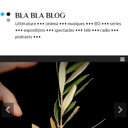
BLA BLA BLOG
Littérature ••• cinéma ••• musiques ••• BD ••• séries
••• expositions ••• spectacles ••• télé ••• radio •••
podcasts •••