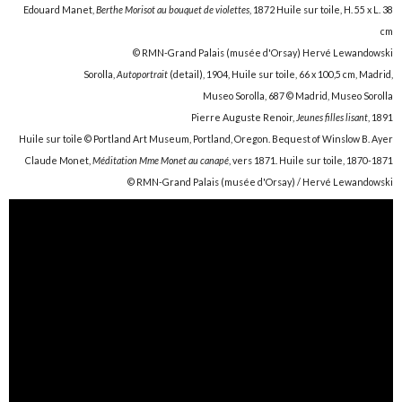
Edouard Manet,
Berthe Morisot au bouquet de violettes
, 1872 Huile sur toile, H. 55 x L. 38
cm
© RMN-Grand Palais (musée d'Orsay) Hervé Lewandowski
Sorolla,
Autoportrait
(detail), 1904, Huile sur toile, 66 x 100,5 cm, Madrid,
Museo Sorolla, 687 © Madrid, Museo Sorolla
Pierre Auguste Renoir,
Jeunes filles lisant
, 1891
Huile sur toile © Portland Art Museum, Portland, Oregon. Bequest of Winslow B. Ayer
Claude Monet,
Méditation Mme Monet au canapé
, vers 1871. Huile sur toile, 1870-1871
© RMN-Grand Palais (musée d'Orsay) / Hervé Lewandowski