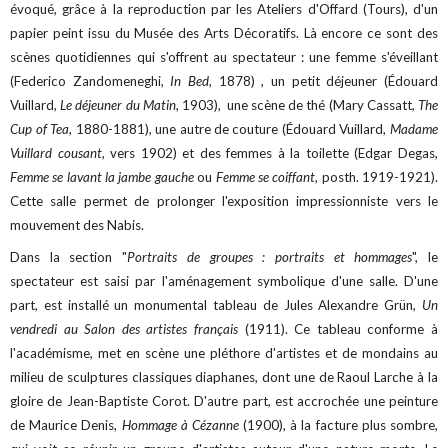
évoqué, grâce à la reproduction par les Ateliers d'Offard (Tours), d'un
papier peint issu du Musée des Arts Décoratifs. Là encore ce sont des
scènes quotidiennes qui s'offrent au spectateur : une femme s'éveillant
(Federico Zandomeneghi,
In Bed
, 1878) , un petit déjeuner (Édouard
Vuillard,
Le déjeuner du Matin
, 1903), une scène de thé (Mary Cassatt,
The
Cup of Tea
, 1880-1881), une autre de couture (Édouard Vuillard,
Madame
Vuillard cousant
, vers 1902) et des femmes à la toilette (Edgar Degas,
Femme se lavant la jambe gauche
ou
Femme se coiffant
, posth. 1919-1921).
Cette salle permet de prolonger l'exposition impressionniste vers le
mouvement des Nabis.
Dans la section "
Portraits de groupes : portraits et hommages
", le
spectateur est saisi par l'aménagement symbolique d'une salle. D'une
part, est installé un monumental tableau de Jules Alexandre Grün,
Un
vendredi au Salon des artistes français
(1911). Ce tableau conforme à
l'académisme, met en scène une pléthore d'artistes et de mondains au
milieu de sculptures classiques diaphanes, dont une de Raoul Larche à la
gloire de Jean-Baptiste Corot. D'autre part, est accrochée une peinture
de Maurice Denis,
Hommage à Cézanne
(1900), à la facture plus sombre,