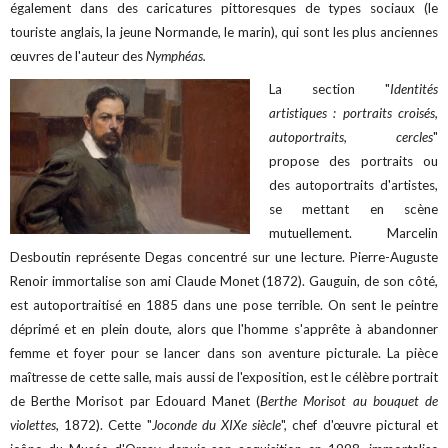
également dans des caricatures pittoresques de types sociaux (le
touriste anglais, la jeune Normande, le marin), qui sont les plus anciennes
œuvres de l'auteur des
Nymphéas.
La section "
Identités
artistiques : portraits croisés,
autoportraits, cercles
"
propose des portraits ou
des autoportraits d'artistes,
se mettant en scène
mutuellement. Marcelin
Desboutin représente Degas concentré sur une lecture. Pierre-Auguste
Renoir immortalise son ami Claude Monet (1872). Gauguin, de son côté,
est autoportraitisé en 1885 dans une pose terrible. On sent le peintre
déprimé et en plein doute, alors que l'homme s'apprête à abandonner
femme et foyer pour se lancer dans son aventure picturale. La pièce
maîtresse de cette salle, mais aussi de l'exposition, est le célèbre portrait
de Berthe Morisot par Edouard Manet (
Berthe Morisot au bouquet de
violettes
, 1872). Cette "
Joconde du XIXe siècle
", chef d'œuvre pictural et