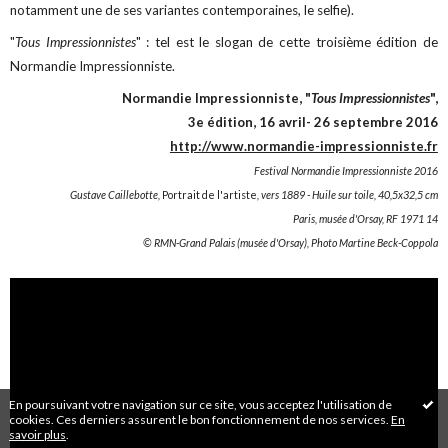
notamment une de ses variantes contemporaines, le selfie).
"
Tous Impressionnistes
" : tel est le slogan de cette troisième édition de
Normandie Impressionniste.
Normandie Impressionniste, "
Tous Impressionnistes
",
3e édition, 16 avril- 26 septembre 2016
http://www.normandie-impressionniste.fr
Festival Normandie Impressionniste 2016
Gustave Caillebotte,
Portrait de l'artiste
, vers 1889 - Huile sur toile, 40,5x32,5 cm
Paris, musée d'Orsay, RF 1971 14
© RMN-Grand Palais (musée d'Orsay), Photo Martine Beck-Coppola
En poursuivant votre navigation sur ce site, vous acceptez l'utilisation de
cookies. Ces derniers assurent le bon fonctionnement de nos services.
En
savoir plus
.