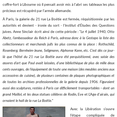
coffre-fort à Libourne où il pensait avoir mis à l'abri ses tableaux les plus
précieux est récupéré par l'armée allemande.
À Paris, la galerie du 21 rue La Boétie est fermée, réquisitionnée par les
autorités et devient - ironie du sort - l’Institut d’Études des Questions
juives. Anne Sinclair écrit ainsi de cette période : "
Le 4 juillet 1940, Otto
Abetz, l’ambassadeur du Reich à Paris, adressa donc à la Gestapo la liste des
collectionneurs et marchands juifs les plus connus de la place : Rothschild,
Rosenberg, Bernheim-Jeune, Seligmann, Alphonse Kann, etc. C’est dès ce jour-
là que l’hôtel du 21 rue La Boétie aura été perquisitionné, avec saisie des
œuvres d’art que Paul avait laissées, d’une bibliothèque de plus de mille deux
cents ouvrages, de l’équipement de toute une maison (des meubles anciens aux
accessoires de cuisine), de plusieurs centaines de plaques photographiques et
de toutes les archives professionnelles de la galerie depuis 1906. Figuraient
aussi des sculptures, restées à Paris car difficilement transportables – dont un
grand Maillol, et les deux statues célèbres de Rodin,
Eve et L’Age d’airain
, qui
ornaient le hall de la rue La Boétie.
"
Avec la Libération s'ouvre
l'étape compliquée de