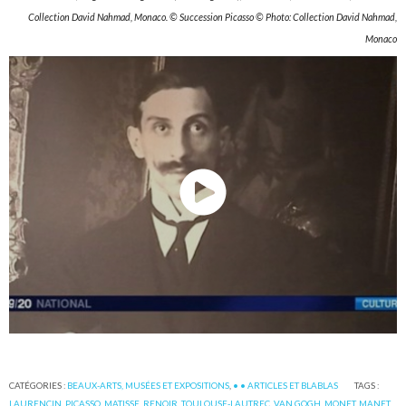
Collection David Nahmad, Monaco. © Succession Picasso © Photo: Collection David Nahmad,
Monaco
CATÉGORIES :
BEAUX-ARTS, MUSÉES ET EXPOSITIONS
,
• • ARTICLES ET BLABLAS
TAGS :
LAURENCIN
,
PICASSO
,
MATISSE
,
RENOIR
,
TOULOUSE-LAUTREC
,
VAN GOGH
,
MONET
,
MANET
,