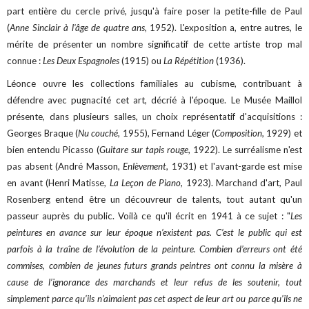
part entière du cercle privé, jusqu'à faire poser la petite-fille de Paul
(
Anne Sinclair à l'âge de quatre ans,
1952). L'exposition a, entre autres, le
mérite de présenter un nombre significatif de cette artiste trop mal
connue :
Les Deux Espagnoles
(1915) ou
La Répétition
(1936).
Léonce ouvre les collections familiales au cubisme, contribuant à
défendre avec pugnacité cet art, décrié à l'époque. Le Musée Maillol
présente, dans plusieurs salles, un choix représentatif d'acquisitions :
Georges Braque (
Nu couché
, 1955), Fernand Léger (
Composition
, 1929) et
bien entendu Picasso (
Guitare sur tapis rouge
, 1922). Le surréalisme n'est
pas absent (André Masson,
Enlèvement
, 1931) et l'avant-garde est mise
en avant (Henri Matisse,
La Leçon de Piano
, 1923).
Marchand d'art, Paul
Rosenberg entend être un découvreur de talents, tout autant qu'un
passeur auprès du public. Voilà ce qu'il écrit en 1941 à ce sujet : "
Les
peintures en avance sur leur époque n’existent pas. C’est le public qui est
parfois à la traîne de l’évolution de la peinture. Combien d’erreurs ont été
commises, combien de jeunes futurs grands peintres ont connu la misère à
cause de l’ignorance des marchands et leur refus de les soutenir, tout
simplement parce qu’ils n’aimaient pas cet aspect de leur art ou parce qu’ils ne