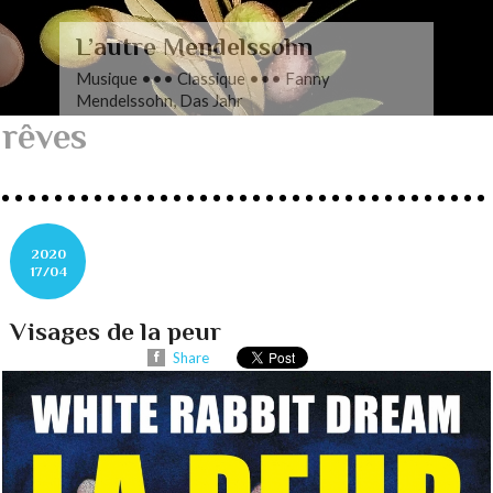
L’autre Mendelssohn
Musique ••• Classique ••• Fanny
Mendelssohn, Das Jahr
rêves
2020
17/04
Visages de la peur
Share