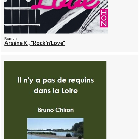
Roman
Arsène K., "Rock'n'Love"