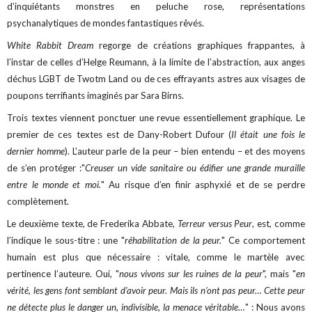
d’inquiétants monstres en peluche rose, représentations
psychanalytiques de mondes fantastiques rêvés.
White Rabbit Dream
regorge de créations graphiques frappantes, à
l’instar de celles d’Helge Reumann, à la limite de l’abstraction, aux anges
déchus LGBT de Twotm Land ou de ces effrayants astres aux visages de
poupons terrifiants imaginés par Sara Birns.
Trois textes viennent ponctuer une revue essentiellement graphique. Le
premier de ces textes est de Dany-Robert Dufour (
Il était une fois le
dernier homme
). L’auteur parle de la peur – bien entendu – et des moyens
de s’en protéger :"
Creuser un vide sanitaire ou édifier une grande muraille
entre le monde et moi.
" Au risque d’en finir asphyxié et de se perdre
complètement.
Le deuxième texte, de Frederika Abbate,
Terreur versus Peur
, est, comme
l’indique le sous-titre : une "
réhabilitation de la peur.
" Ce comportement
humain est plus que nécessaire : vitale, comme le martèle avec
pertinence l’auteure. Oui, "
nous vivons sur les ruines de la peur
", mais "
en
vérité, les gens font semblant d’avoir peur. Mais ils n’ont pas peur… Cette peur
ne détecte plus le danger un, indivisible, la menace véritable…
" : Nous avons