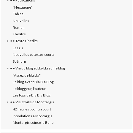
• • Publications
"Hexagone"
Fables
Nouvelles
Roman
Théâtre
• • Textes inédits
Essais
Nouvelles et textes courts
Scénarii
• • Vie du blog et bla-bla sur le blog
"Assez de bla bla"
Le blog avant Bla Bla Blog
Le bloggeur, l'auteur
Les tops de Bla Bla Blog
• • Vie et ville de Montargis
42 heures pour un court
Inondations à Montargis
Montargis coince la Bulle