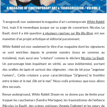
Transgressif, non seulement le magazine d’art contemporain
White Rabbit
l’est, mais il le revendique jusque sur sa page de couverture. Nicolas Le
Bault, dont il a été question
à plusieurs reprises sur Bla Bla Blog
, est aux
manettes d’un projet artistique et éditorial passionnant.
White Rabbit
est non seulement le titre d’un magazine dont les signatures
se sont enrichies depuis le premier numéro (nous en sommes au
troisième), mais aussi une "
créature
" comme le déclare
Nicolas Le Bault
.
Un personnage bien inquiétant en vérité, au sexe indéterminé, portant
des oreilles de lapin et surtout des stigmates : rien de tel pour "
angoisser
l’univers
"... Cette créature a pour caractéristique "
[d'ignorer] la frontière
entre le bien et le mal. Elle est le mal.
" Nous voilà prévenus que nous allons
être secoués.
Revue underground,
White Rabbit Dream
ne se donne pas de limite pour
traquer les cauchemars (Sandra Martagex), les traumatismes de l’enfance
(Nicolas Le Bault), des scènes oniriques (Angela Dalinger) et les peurs de