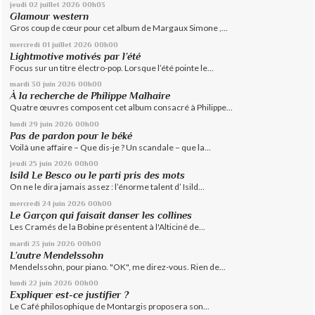
jeudi 02
juillet 2026
00h03
Glamour western
Gros coup de cœur pour cet album de Margaux Simone ,...
mercredi 01
juillet 2026
00h00
Lightmotive motivés par l’été
Focus sur un titre électro-pop. Lorsque l’été pointe le...
mardi 30
juin 2026
00h00
À la recherche de Philippe Malhaire
Quatre œuvres composent cet album consacré à Philippe...
lundi 29
juin 2026
00h00
Pas de pardon pour le béké
Voilà une affaire – Que dis-je ? Un scandale – que la...
jeudi 25
juin 2026
00h00
Isild Le Besco ou le parti pris des mots
On ne le dira jamais assez : l’énorme talent d’ Isild...
mercredi 24
juin 2026
00h00
Le Garçon qui faisait danser les collines
Les Cramés de la Bobine présentent à l'Alticiné de...
mardi 23
juin 2026
00h00
L’autre Mendelssohn
Mendelssohn, pour piano. "OK", me direz-vous. Rien de...
lundi 22
juin 2026
00h00
Expliquer est-ce justifier ?
Le Café philosophique de Montargis proposera son...