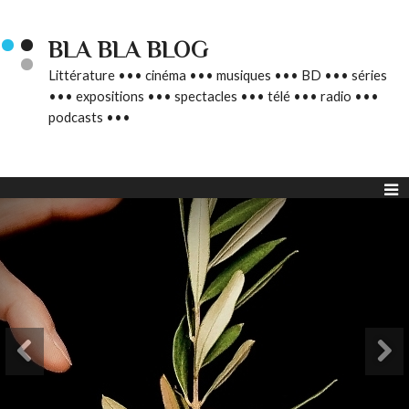
BLA BLA BLOG
Littérature ••• cinéma ••• musiques ••• BD ••• séries
••• expositions ••• spectacles ••• télé ••• radio •••
podcasts •••