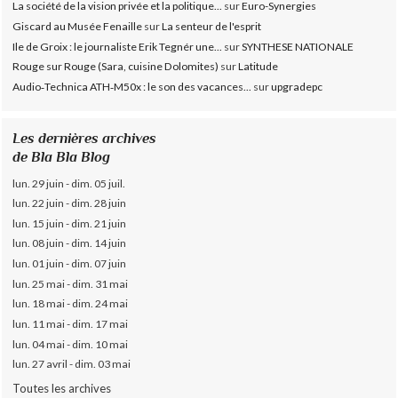
La société de la vision privée et la politique...
sur
Euro-Synergies
Giscard au Musée Fenaille
sur
La senteur de l'esprit
Ile de Groix : le journaliste Erik Tegnér une...
sur
SYNTHESE NATIONALE
Rouge sur Rouge (Sara, cuisine Dolomites)
sur
Latitude
Audio‑Technica ATH‑M50x : le son des vacances...
sur
upgradepc
Les dernières archives
de Bla Bla Blog
lun. 29 juin - dim. 05 juil.
lun. 22 juin - dim. 28 juin
lun. 15 juin - dim. 21 juin
lun. 08 juin - dim. 14 juin
lun. 01 juin - dim. 07 juin
lun. 25 mai - dim. 31 mai
lun. 18 mai - dim. 24 mai
lun. 11 mai - dim. 17 mai
lun. 04 mai - dim. 10 mai
lun. 27 avril - dim. 03 mai
Toutes les archives