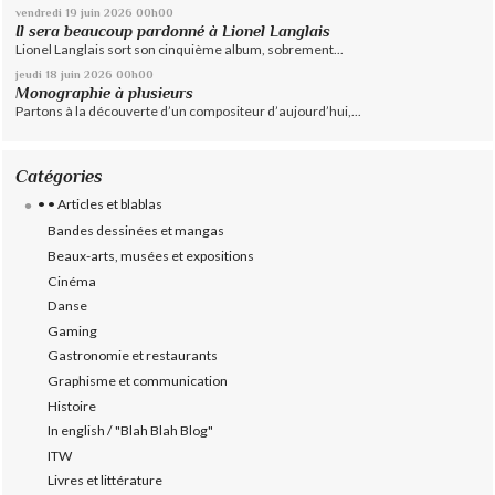
vendredi 19
juin 2026
00h00
Il sera beaucoup pardonné à Lionel Langlais
Lionel Langlais sort son cinquième album, sobrement...
jeudi 18
juin 2026
00h00
Monographie à plusieurs
Partons à la découverte d’un compositeur d’aujourd’hui,...
Catégories
• • Articles et blablas
Bandes dessinées et mangas
Beaux-arts, musées et expositions
Cinéma
Danse
Gaming
Gastronomie et restaurants
Graphisme et communication
Histoire
In english / "Blah Blah Blog"
ITW
Livres et littérature