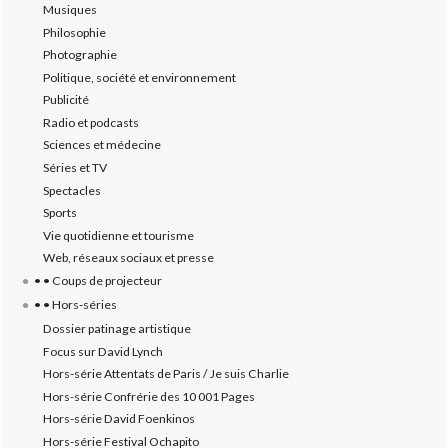
Musiques
Philosophie
Photographie
Politique, société et environnement
Publicité
Radio et podcasts
Sciences et médecine
Séries et TV
Spectacles
Sports
Vie quotidienne et tourisme
Web, réseaux sociaux et presse
• • Coups de projecteur
• • Hors-séries
Dossier patinage artistique
Focus sur David Lynch
Hors-série Attentats de Paris / Je suis Charlie
Hors-série Confrérie des 10 001 Pages
Hors-série David Foenkinos
Hors-série Festival Ochapito