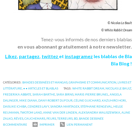
© Nicolas Le Bault
© White Rabbit Dream
Tenez-vous informés de nos derniers blablas
en vous abonnant gratuitement à notre newsletter.
Likez
,
partagez
,
twittez
et
instagramez
les blablas de Bla
Bla Blog !
CATÉGORIES :
BANDES DESSINÉES ET MANGAS
,
GRAPHISME ET COMMUNICATION
,
LIVRES ET
LITTÉRATURE
,
• • ARTICLES ET BLABLAS
TAGS :
WHITE RABBIT DREAM
,
NICOLAS LE BAULT
,
FREDERIKA ABBATE
,
SARAH BARTHE
,
SARA BIRNS
,
MARIE-PIERRE BRUNEL
,
ANGELA
DALINGER
,
MIKE DIANA
,
DANY-ROBERT DUFOUR
,
CÉLINE GUICHARD
,
KAZUHIRO HORI
,
DAISUKE ICHIBA
,
CENDRES LAVY
,
SANDRA MARTAGEX
,
STÉPHANE RENGEVAL
,
HELGE
REUMANN
,
TWOTOM LAND
,
ANNE VAN DER LINDEN
,
ALEKSANDRA WALISZEWSKA
,
ALINE
ZALKO
,
RÊVES
,
CAUCHEMARS
,
PEURS
,
TERREURS
,
BD
,
BANDE DESSINÉE
0
COMMENTAIRE
IMPRIMER
LIEN PERMANENT