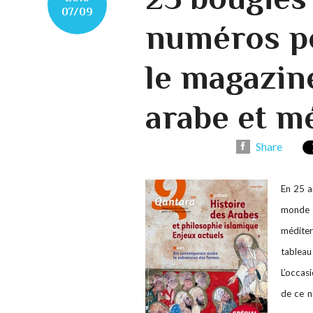
07/09
numéros po
le magazin
arabe et m
Share
En 25 a
monde a
méditer
tableau
L’occasi
de ce n