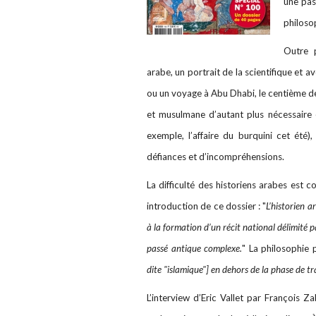
une pass
philoso
Outre p
arabe, un portrait de la scientifique et av
ou un voyage à Abu Dhabi, le centième 
et musulmane d’autant plus nécessaire e
exemple, l’affaire du burquini cet été)
défiances et d’incompréhensions.
La difficulté des historiens arabes est
introduction de ce dossier : "
L’historien a
à la formation d’un récit national délimité p
passé antique complexe.
" La philosophie 
dite "islamique"] en dehors de la phase de t
L’interview d’Eric Vallet par François Z