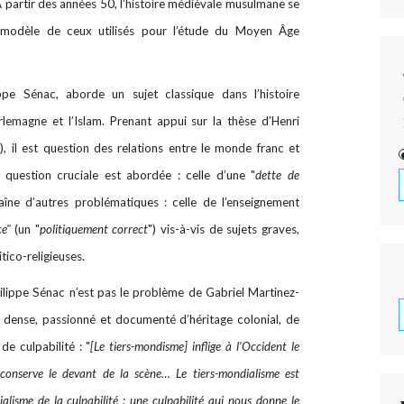
 À partir des années 50, l’histoire médiévale musulmane se
e modèle de ceux utilisés pour l’étude du Moyen Âge
ippe Sénac, aborde un sujet classique dans l’histoire
arlemagne et l’Islam. Prenant appui sur la thèse d’Henri
, il est question des relations entre le monde franc et
e question cruciale est abordée : celle d’une "
dette de
raîne d’autres problématiques : celle de l’enseignement
e"
(un "
politiquement correct
") vis-à-vis de sujets graves,
itico-religieuses.
ilippe Sénac n’est pas le problème de Gabriel Martinez-
e dense, passionné et documenté d’héritage colonial, de
de culpabilité : "
[Le tiers-mondisme] inflige à l’Occident le
 conserve le devant de la scène… Le tiers-mondialisme est
alisme de la culpabilité ; une culpabilité qui nous donne le