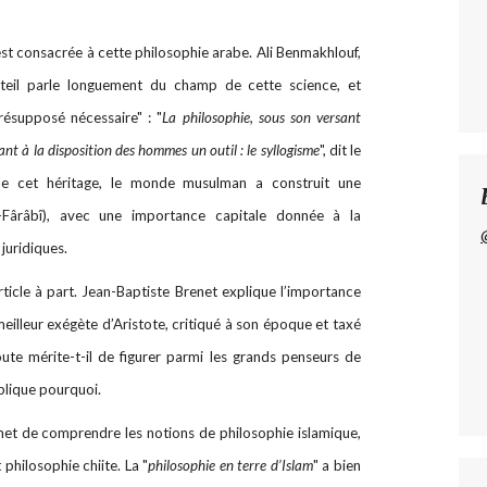
est consacrée à cette philosophie arabe. Ali Benmakhlouf,
réteil parle longuement du champ de cette science, et
résupposé nécessaire" : "
La philosophie, sous son versant
t à la disposition des hommes un outil : le syllogisme
", dit le
De cet héritage, le monde musulman a construit une
l-Fârâbî), avec une importance capitale donnée à la
juridiques.
rticle à part. Jean-Baptiste Brenet explique l’importance
 meilleur exégète d’Aristote, critiqué à son époque et taxé
te mérite-t-il de figurer parmi les grands penseurs de
plique pourquoi.
et de comprendre les notions de philosophie islamique,
philosophie chiite. La "
philosophie en terre d’Islam
" a bien