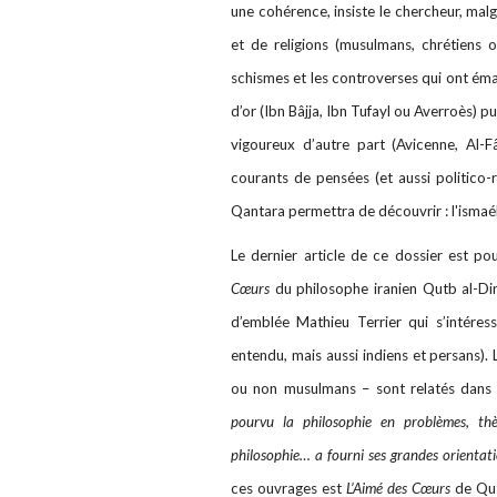
une cohérence, insiste le chercheur, malg
et de religions (musulmans, chrétiens o
schismes et les controverses qui ont émail
d’or (Ibn Bâjja, Ibn Tufayl ou Averroès) p
vigoureux d’autre part (Avicenne, Al-Fâ
courants de pensées (et aussi politico-
Qantara permettra de découvrir : l'ismaé
Le dernier article de ce dossier est po
Cœurs
du philosophe iranien Qutb al-Din
d’emblée Mathieu Terrier qui s’intéress
entendu, mais aussi indiens et persans). 
ou non musulmans – sont relatés dans 
pourvu la philosophie en problèmes, thè
philosophie… a fourni ses grandes orientatio
ces ouvrages est
L’Aimé des Cœurs
de Qutb