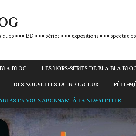
LOG
iques ••• BD ••• séries ••• expositions ••• spectacles
 BLA BLOG
LES HORS-SÉRIES DE BLA BLA BLO
DES NOUVELLES DU BLOGGEUR
PÊLE-MÊL
ABLAS EN VOUS ABONNANT À LA NEWSLETTER