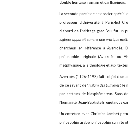
double héritage, romain et carthaginois.
La seconde partie de ce dossier spécial 
professeur d’Université à Paris-Est C
d’abord de l’héritage grec "qui fut un p
logique, apparaît comme une pratique mettan
chercheur en référence à Averroès. 
philosophie originale (Averroès ou A
métphysique, à la théologie et aux textes 
Averroès (1126-1198) fait l’objet d’un a
de ce savant de "
l’Islam des Lumières
", le
par certains de blasphémateur. Sans dou
l’humanité. Jean-Baptiste Brenet nous ex
Un entretien avec Christian Jambet perm
philosophie arabe, philosophie sunnite et 