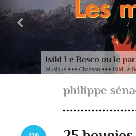
Isild Le Besco ou le par
Musique ••• Chanson ••• Isild Le B
philippe séna
25 bougies
2016