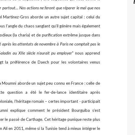
gir partout… Nos actions ne feront que réparer le mal que nos
el Martinez-Gros aborde un autre sujet capital : celui du
ous l’angle du chaos sanglant qu’il génère mais également
odieux (la charia) et de purification extrême jusque dans
après les attentats de novembre à Paris ne comptait pas le
aladin au XIIe siècle n’aurait pu employer
" nous apprend
igt la préférence de Daech pour les volontaires venus
ha Moumni aborde un sujet peu connu en France : celle de
ette question a été le fer-de-lance identitaire après
oniale, l’héritage romain – certes important - participait
oumni explique comment le président Bourguiba s’est
r le passé de Carthage. Cet héritage punique reste plus
 Ali en 2011, même si la Tunisie tend à mieux intégrer le