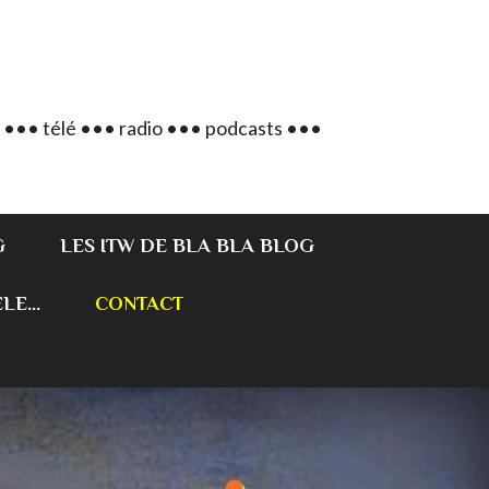
 ••• télé ••• radio ••• podcasts •••
G
LES ITW DE BLA BLA BLOG
E...
CONTACT