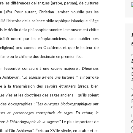
ré les différences de langues (arabe, persan), de cultures
u juifs). Pour autant, Christian Jambet n’oublie pas les
lé l’histoire de la science philosophique islamique : l’âge
uis le déclin de la philosophie sunnite, le mouvement chiite
râbî) nourri par les néoplatoniciens, sans oublier ces
religieux) peu connus en Occidents et que le lecteur de
lisme ou le chiisme duodécimain en premier lieu.
ur l’essentiel consacré à une œuvre majeure :
L’Aimé des
 Ashkevarî. "
La sagesse a-t-elle une histoire ?
" s’interroge
A
e à la transmission des savoirs étrangers (grecs, bien
Les vies et les doctrines des sages anciens – qu’ils soient
des doxographies : "
Les ouvrages biodoxographiques ont
d
ses et personnages conceptuels de sages. En retour, la
ns à l’historiographie de la sagesse.
" Le plus important de
 al-Din Ashkevarî. Écrit au XVIIe siècle, en arabe et en