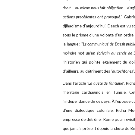
droit – ou mieux nous fait obligation – d’a
actions précédentes ont provoqué.
" Gabri
djihadisme d’aujourd’hui. Daech est vu s
sous le prisme d’une volonté d’un ordre 
la langue : "
Le communiqué de Daesh publié 
moindre mot qu’un écrivain du cercle de S
l’historien qui pointe également du do
d’ailleurs, au détriment des
"autochtones".
Dans l'article "
La quête de l’antique
", Rid
l’héritage carthaginois en Tunisie. C
l’indépendance de ce pays. À l’époque col
d’une dialectique coloniale. Ridha M
empressé de détrôner Rome pour revisite
que jamais présent depuis la chute de Ben