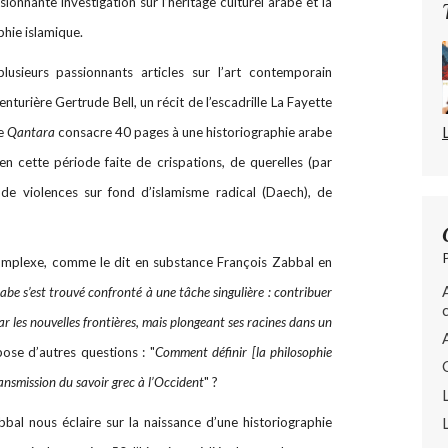
ionnante investigation sur l’héritage culturel arabe et la
phie islamique.
lusieurs passionnants articles sur l’art contemporain
enturière Gertrude Bell, un récit de l’escadrille La Fayette
de
Qantara
consacre 40 pages à une historiographie arabe
n cette période faite de crispations, de querelles (par
, de violences sur fond d’islamisme radical (Daech), de
 complexe, comme le dit en substance François Zabbal en
rabe s’est trouvé confronté à une tâche singulière : contribuer
ar les nouvelles frontières, mais plongeant ses racines dans un
pose d’autres questions : "
Comment définir [la philosophie
ransmission du savoir grec à l’Occident
" ?
abbal nous éclaire sur la naissance d’une historiographie