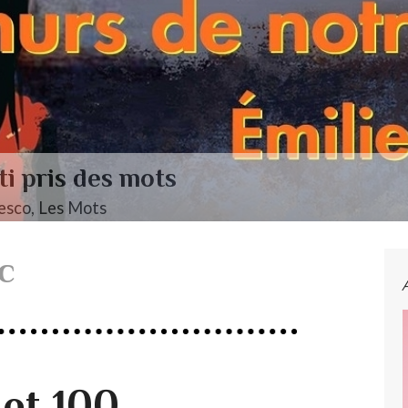
ti pris des mots
esco, Les Mots
c
 et 100