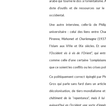
arabe qui tourne le dos à l’orientalisme.
dote d’outils et de ressources sur l
occidental.
Une autre interview, celle-là de Phil
universitaire : celui des liens entre Ch
Pirenne,
Mahomet et Charlemagne
(1937)
l’Islam aux VIIIe et IXe siècles. Et un
l’Occident vis à vis de l’Orient
", qui ent
comme celle d’une certaine
"complaisanc
que ce soient les conflits ou les crises pol
Ce politiquement correct épinglé par Ph
Gros qui parle sans fard dans un articl
décolonisation, de tiers-mondialisme et 
châtiment de la "repentance", mais il lui
aujourd’hui en Occident une sorte d’impéri