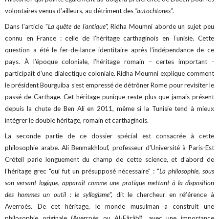
volontaires venus d’ailleurs, au détriment des
"autochtones".
Dans l'article "
La quête de l’antique
", Ridha Moumni aborde un sujet peu
connu en France : celle de l’héritage carthaginois en Tunisie. Cette
question a été le fer-de-lance identitaire après l’indépendance de ce
pays. À l’époque coloniale, l’héritage romain – certes important -
participait d’une dialectique coloniale. Ridha Moumni explique comment
le président Bourguiba s’est empressé de détrôner Rome pour revisiter le
passé de Carthage. Cet héritage punique reste plus que jamais présent
depuis la chute de Ben Ali en 2011, même si la Tunisie tend à mieux
intégrer le double héritage, romain et carthaginois.
La seconde partie de ce dossier spécial est consacrée à cette
philosophie arabe. Ali Benmakhlouf, professeur d’Université à Paris-Est
Créteil parle longuement du champ de cette science, et d’abord de
l’héritage grec "qui fut un présupposé nécessaire" : "
La philosophie, sous
son versant logique, apparaît comme une pratique mettant à la disposition
des hommes un outil : le syllogisme
", dit le chercheur en référence à
Averroès. De cet héritage, le monde musulman a construit une
philosophie originale (Averroès ou Al-Fârâbî), avec une importance