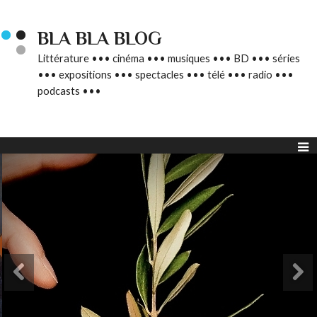
BLA BLA BLOG
Littérature ••• cinéma ••• musiques ••• BD ••• séries
••• expositions ••• spectacles ••• télé ••• radio •••
podcasts •••