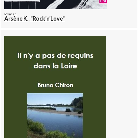
Roman
Arsène K., "Rock'n'Love"