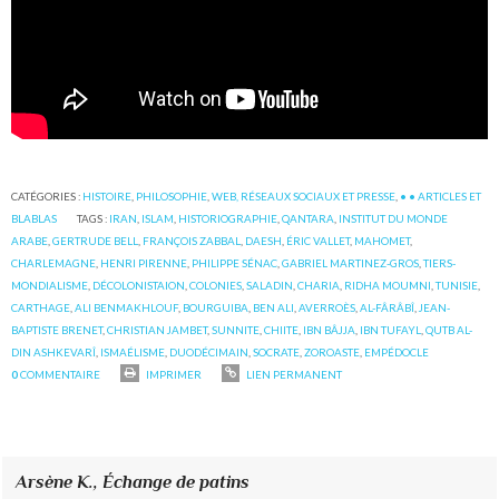
CATÉGORIES :
HISTOIRE
,
PHILOSOPHIE
,
WEB, RÉSEAUX SOCIAUX ET PRESSE
,
• • ARTICLES ET
BLABLAS
TAGS :
IRAN
,
ISLAM
,
HISTORIOGRAPHIE
,
QANTARA
,
INSTITUT DU MONDE
ARABE
,
GERTRUDE BELL
,
FRANÇOIS ZABBAL
,
DAESH
,
ÉRIC VALLET
,
MAHOMET
,
CHARLEMAGNE
,
HENRI PIRENNE
,
PHILIPPE SÉNAC
,
GABRIEL MARTINEZ-GROS
,
TIERS-
MONDIALISME
,
DÉCOLONISTAION
,
COLONIES
,
SALADIN
,
CHARIA
,
RIDHA MOUMNI
,
TUNISIE
,
CARTHAGE
,
ALI BENMAKHLOUF
,
BOURGUIBA
,
BEN ALI
,
AVERROÈS
,
AL-FÂRÂBÎ
,
JEAN-
BAPTISTE BRENET
,
CHRISTIAN JAMBET
,
SUNNITE
,
CHIITE
,
IBN BÂJJA
,
IBN TUFAYL
,
QUTB AL-
DIN ASHKEVARÎ
,
ISMAÉLISME
,
DUODÉCIMAIN
,
SOCRATE
,
ZOROASTE
,
EMPÉDOCLE
0
COMMENTAIRE
IMPRIMER
LIEN PERMANENT
Arsène K.,
Échange de patins