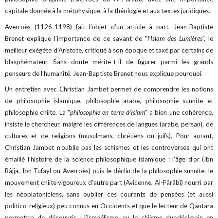
capitale donnée à la métphysique, à la théologie et aux textes juridiques.
Averroès (1126-1198) fait l’objet d’un article à part. Jean-Baptiste
Brenet explique l’importance de ce savant de "
l’Islam des Lumières
", le
meilleur exégète d’Aristote, critiqué à son époque et taxé par certains de
blasphémateur. Sans doute mérite-t-il de figurer parmi les grands
penseurs de l’humanité. Jean-Baptiste Brenet nous explique pourquoi.
Un entretien avec Christian Jambet permet de comprendre les notions
de philosophie islamique, philosophie arabe, philosophie sunnite et
philosophie chiite. La "
philosophie en terre d’Islam
" a bien une cohérence,
insiste le chercheur, malgré les différences de langues (arabe, persan), de
cultures et de religions (musulmans, chrétiens ou juifs). Pour autant,
Christian Jambet n’oublie pas les schismes et les controverses qui ont
émaillé l’histoire de la science philosophique islamique : l’âge d’or (Ibn
Bâjja, Ibn Tufayl ou Averroès) puis le déclin de la philosophie sunnite, le
mouvement chiite vigoureux d’autre part (Avicenne, Al-Fârâbî) nourri par
les néoplatoniciens, sans oublier ces courants de pensées (et aussi
politico-religieux) peu connus en Occidents et que le lecteur de Qantara
permettra de découvrir : l'ismaélisme ou le chiisme duodécimain en