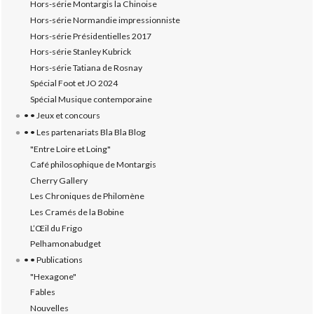
Hors-série Montargis la Chinoise
Hors-série Normandie impressionniste
Hors-série Présidentielles 2017
Hors-série Stanley Kubrick
Hors-série Tatiana de Rosnay
Spécial Foot et JO 2024
Spécial Musique contemporaine
• • Jeux et concours
• • Les partenariats Bla Bla Blog
"Entre Loire et Loing"
Café philosophique de Montargis
Cherry Gallery
Les Chroniques de Philomène
Les Cramés de la Bobine
L’‎Œil du Frigo
Pelhamonabudget
• • Publications
"Hexagone"
Fables
Nouvelles