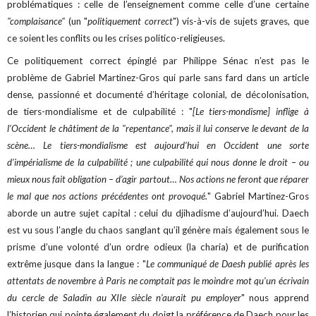
problématiques : celle de l’enseignement comme celle d’une certaine
"complaisance"
(un "
politiquement correct
") vis-à-vis de sujets graves, que
ce soient les conflits ou les crises politico-religieuses.
Ce politiquement correct épinglé par Philippe Sénac n’est pas le
problème de Gabriel Martinez-Gros qui parle sans fard dans un article
dense, passionné et documenté d’héritage colonial, de décolonisation,
de tiers-mondialisme et de culpabilité : "
[Le tiers-mondisme] inflige à
l’Occident le châtiment de la "repentance", mais il lui conserve le devant de la
scène… Le tiers-mondialisme est aujourd’hui en Occident une sorte
d’impérialisme de la culpabilité ; une culpabilité qui nous donne le droit – ou
mieux nous fait obligation – d’agir partout… Nos actions ne feront que réparer
le mal que nos actions précédentes ont provoqué.
" Gabriel Martinez-Gros
aborde un autre sujet capital : celui du djihadisme d’aujourd’hui. Daech
est vu sous l’angle du chaos sanglant qu’il génère mais également sous le
prisme d’une volonté d’un ordre odieux (la charia) et de purification
extrême jusque dans la langue : "
Le communiqué de Daesh publié après les
attentats de novembre à Paris ne comptait pas le moindre mot qu’un écrivain
du cercle de Saladin au XIIe siècle n’aurait pu employer
" nous apprend
l’historien qui pointe également du doigt la préférence de Daech pour les