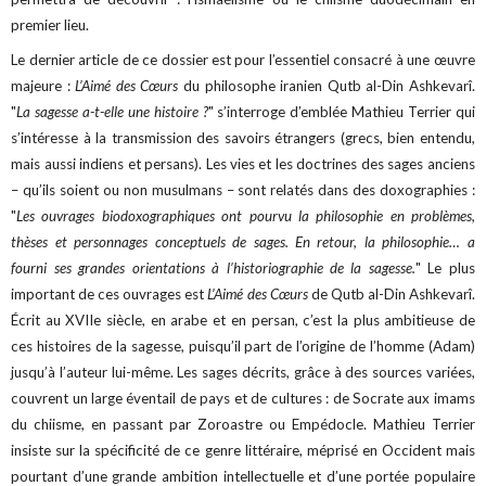
premier lieu.
Le dernier article de ce dossier est pour l’essentiel consacré à une œuvre
majeure :
L’Aimé des Cœurs
du philosophe iranien Qutb al-Din Ashkevarî.
"
La sagesse a-t-elle une histoire ?
" s’interroge d’emblée Mathieu Terrier qui
s’intéresse à la transmission des savoirs étrangers (grecs, bien entendu,
mais aussi indiens et persans). Les vies et les doctrines des sages anciens
– qu’ils soient ou non musulmans – sont relatés dans des doxographies :
"
Les ouvrages biodoxographiques ont pourvu la philosophie en problèmes,
thèses et personnages conceptuels de sages. En retour, la philosophie… a
fourni ses grandes orientations à l’historiographie de la sagesse.
" Le plus
important de ces ouvrages est
L’Aimé des Cœurs
de Qutb al-Din Ashkevarî.
Écrit au XVIIe siècle, en arabe et en persan, c’est la plus ambitieuse de
ces histoires de la sagesse, puisqu’il part de l’origine de l’homme (Adam)
jusqu’à l’auteur lui-même. Les sages décrits, grâce à des sources variées,
couvrent un large éventail de pays et de cultures : de Socrate aux imams
du chiisme, en passant par Zoroastre ou Empédocle. Mathieu Terrier
insiste sur la spécificité de ce genre littéraire, méprisé en Occident mais
pourtant d’une grande ambition intellectuelle et d’une portée populaire