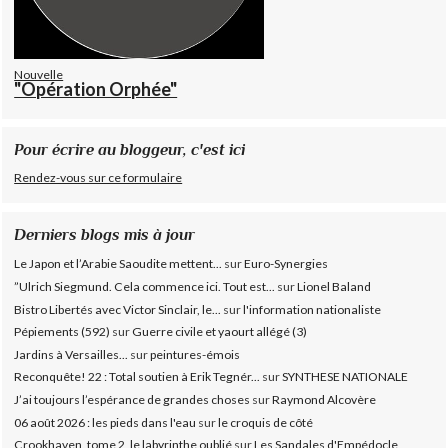
Nouvelle
"Opération Orphée"
Pour écrire au bloggeur, c'est ici
Rendez-vous sur ce formulaire
Derniers blogs mis à jour
Le Japon et l’Arabie Saoudite mettent...
sur
Euro-Synergies
”Ulrich Siegmund. Cela commence ici. Tout est...
sur
Lionel Baland
Bistro Libertés avec Victor Sinclair, le...
sur
l'information nationaliste
Pépiements (592)
sur
Guerre civile et yaourt allégé (3)
Jardins à Versailles...
sur
peintures-émois
Reconquête! 22 : Total soutien à Erik Tegnér...
sur
SYNTHESE NATIONALE
J’ai toujours l’espérance de grandes choses
sur
Raymond Alcovère
06 août 2026 : les pieds dans l'eau
sur
le croquis de côté
Crookhaven, tome 2, le labyrinthe oublié
sur
Les Sandales d'Empédocle