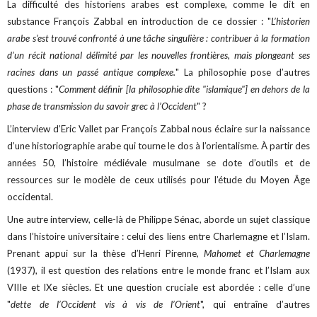
La difficulté des historiens arabes est complexe, comme le dit en
substance François Zabbal en introduction de ce dossier : "
L’historien
arabe s’est trouvé confronté à une tâche singulière : contribuer à la formation
d’un récit national délimité par les nouvelles frontières, mais plongeant ses
racines dans un passé antique complexe.
" La philosophie pose d’autres
questions : "
Comment définir [la philosophie dite "islamique"] en dehors de la
phase de transmission du savoir grec à l’Occident
" ?
L’interview d’Eric Vallet par François Zabbal nous éclaire sur la naissance
d’une historiographie arabe qui tourne le dos à l’orientalisme. À partir des
années 50, l’histoire médiévale musulmane se dote d’outils et de
ressources sur le modèle de ceux utilisés pour l’étude du Moyen Âge
occidental.
Une autre interview, celle-là de Philippe Sénac, aborde un sujet classique
dans l’histoire universitaire : celui des liens entre Charlemagne et l’Islam.
Prenant appui sur la thèse d’Henri Pirenne,
Mahomet et Charlemagne
(1937), il est question des relations entre le monde franc et l’Islam aux
VIIIe et IXe siècles. Et une question cruciale est abordée : celle d’une
"
dette de l’Occident vis à vis de l’Orient
", qui entraîne d’autres