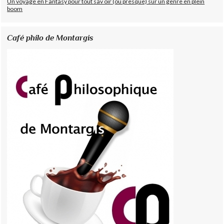
Un voyage en Fantasy pour tout sav oir (ou presque) sur un genre en plein
boom
Café philo de Montargis