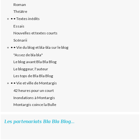
Roman
Théâtre
• • Textes inédits
Essais
Nouvelles et textes courts
Scénarii
• • Vie du blog et bla-bla sur le blog
"Assez de bla bla"
Le blog avant Bla Bla Blog
Le bloggeur, l'auteur
Les tops de Bla Bla Blog
• • Vie et ville de Montargis
42 heures pour un court
Inondations à Montargis
Montargis coince la Bulle
Les partenariats Bla Bla Blog...