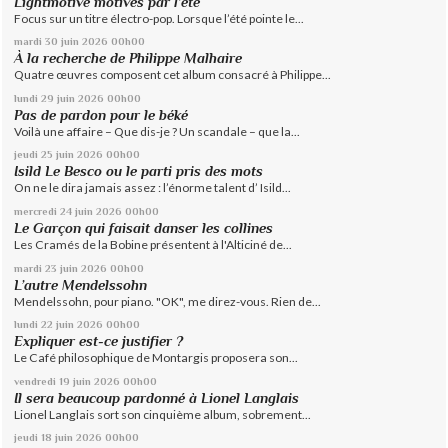
Lightmotive motivés par l’été
Focus sur un titre électro-pop. Lorsque l’été pointe le...
mardi 30
juin 2026
00h00
À la recherche de Philippe Malhaire
Quatre œuvres composent cet album consacré à Philippe...
lundi 29
juin 2026
00h00
Pas de pardon pour le béké
Voilà une affaire – Que dis-je ? Un scandale – que la...
jeudi 25
juin 2026
00h00
Isild Le Besco ou le parti pris des mots
On ne le dira jamais assez : l’énorme talent d’ Isild...
mercredi 24
juin 2026
00h00
Le Garçon qui faisait danser les collines
Les Cramés de la Bobine présentent à l'Alticiné de...
mardi 23
juin 2026
00h00
L’autre Mendelssohn
Mendelssohn, pour piano. "OK", me direz-vous. Rien de...
lundi 22
juin 2026
00h00
Expliquer est-ce justifier ?
Le Café philosophique de Montargis proposera son...
vendredi 19
juin 2026
00h00
Il sera beaucoup pardonné à Lionel Langlais
Lionel Langlais sort son cinquième album, sobrement...
jeudi 18
juin 2026
00h00