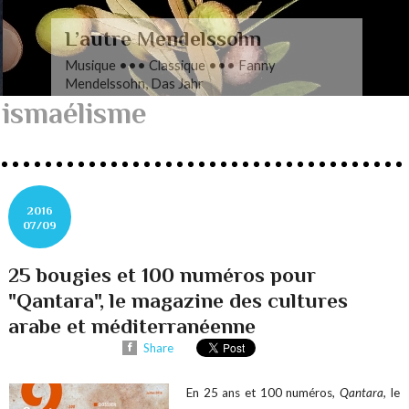
L’autre Mendelssohn
Musique ••• Classique ••• Fanny
Mendelssohn, Das Jahr
ismaélisme
2016
07/09
25 bougies et 100 numéros pour
"Qantara", le magazine des cultures
arabe et méditerranéenne
Share
En 25 ans et 100 numéros,
Qantara,
le