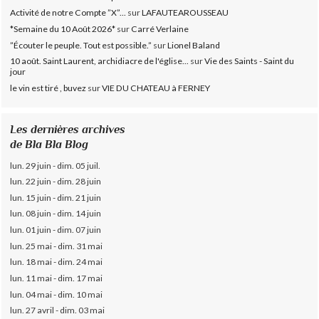
Activité de notre Compte ”X”...
sur
LAFAUTEAROUSSEAU
*Semaine du 10 Août 2026*
sur
Carré Verlaine
”Écouter le peuple. Tout est possible.”
sur
Lionel Baland
10 août. Saint Laurent, archidiacre de l'église...
sur
Vie des Saints - Saint du
jour
le vin est tiré , buvez
sur
VIE DU CHATEAU à FERNEY
Les dernières archives
de Bla Bla Blog
lun. 29 juin - dim. 05 juil.
lun. 22 juin - dim. 28 juin
lun. 15 juin - dim. 21 juin
lun. 08 juin - dim. 14 juin
lun. 01 juin - dim. 07 juin
lun. 25 mai - dim. 31 mai
lun. 18 mai - dim. 24 mai
lun. 11 mai - dim. 17 mai
lun. 04 mai - dim. 10 mai
lun. 27 avril - dim. 03 mai