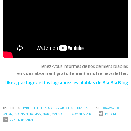
Tenez-vous informés de nos derniers blablas
en vous abonnant gratuitement à notre newsletter.
Likez
,
partagez
et
instagramez
les blablas de Bla Bla Blog
!
CATÉGORIES :
LIVRES ET LITTÉRATURE
,
• • ARTICLES ET BLABLAS
TAGS :
OGAWA ITO
,
JAPON
,
JAPONAISE
,
ROMAN
,
MORT
,
MALADIE
0
COMMENTAIRE
IMPRIMER
LIEN PERMANENT