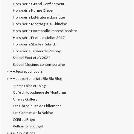
Hors-série Grand Confinement
Hors-série Karine Giebel
Hors-série Littérature classique
Hors-série Montargis la Chinoise
Hors-série Normandie impressionniste
Hors-série Présidentielles 2017
Hors-série Stanley Kubrick
Hors-série Tatiana de Rosnay
Spécial Foot et JO 2024
Spécial Musique contemporaine
• • Jeux et concours
• • Les partenariats Bla Bla Blog
"Entre Loire et Loing"
Café philosophique de Montargis
Cherry Gallery
Les Chroniques de Philomène
Les Cramés de la Bobine
L’‎Œil du Frigo
Pelhamonabudget
• • Publications