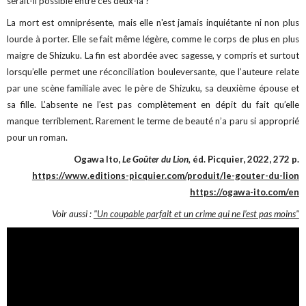
serait-il possible entre ces deux-là ?
La mort est omniprésente, mais elle n'est jamais inquiétante ni non plus
lourde à porter. Elle se fait même légère, comme le corps de plus en plus
maigre de Shizuku. La fin est abordée avec sagesse, y compris et surtout
lorsqu’elle permet une réconciliation bouleversante, que l’auteure relate
par une scène familiale avec le père de Shizuku, sa deuxième épouse et
sa fille. L’absente ne l’est pas complètement en dépit du fait qu’elle
manque terriblement. Rarement le terme de beauté n’a paru si approprié
pour un roman.
Ogawa Ito,
Le Goûter du Lion,
éd. Picquier, 2022, 272 p.
https://www.editions-picquier.com/produit/le-gouter-du-lion
https://ogawa-ito.com/en
Voir aussi :
"Un coupable parfait et un crime qui ne l’est pas moins"