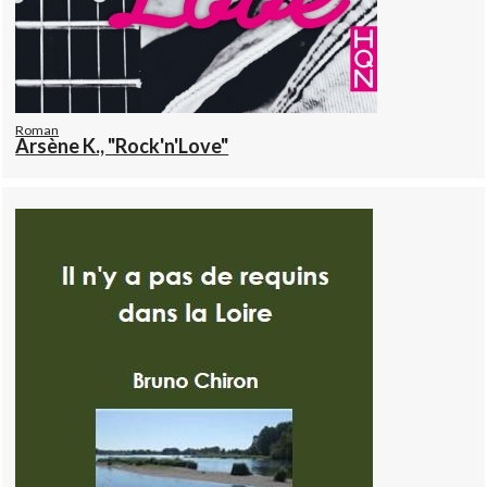
Roman
Arsène K., "Rock'n'Love"