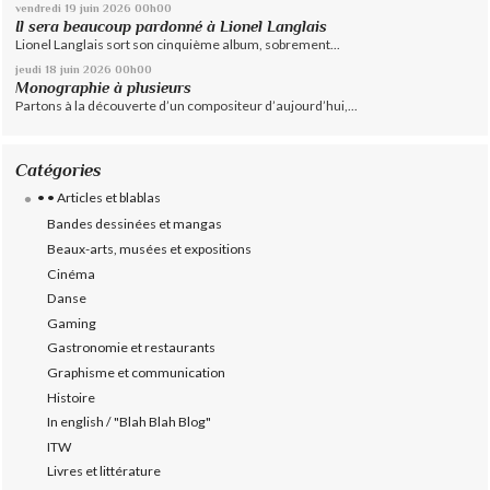
vendredi 19
juin 2026
00h00
Il sera beaucoup pardonné à Lionel Langlais
Lionel Langlais sort son cinquième album, sobrement...
jeudi 18
juin 2026
00h00
Monographie à plusieurs
Partons à la découverte d’un compositeur d’aujourd’hui,...
Catégories
• • Articles et blablas
Bandes dessinées et mangas
Beaux-arts, musées et expositions
Cinéma
Danse
Gaming
Gastronomie et restaurants
Graphisme et communication
Histoire
In english / "Blah Blah Blog"
ITW
Livres et littérature