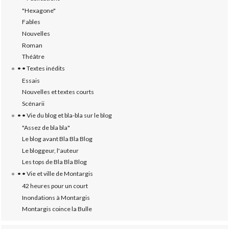
"Hexagone"
Fables
Nouvelles
Roman
Théâtre
• • Textes inédits
Essais
Nouvelles et textes courts
Scénarii
• • Vie du blog et bla-bla sur le blog
"Assez de bla bla"
Le blog avant Bla Bla Blog
Le bloggeur, l'auteur
Les tops de Bla Bla Blog
• • Vie et ville de Montargis
42 heures pour un court
Inondations à Montargis
Montargis coince la Bulle