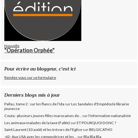
Nouvelle
"Opération Orphée"
Pour écrire au bloggeur, c'est ici
Rendez-vous sur ce formulaire
Derniers blogs mis à jour
Pallas, tome 2 : sur les flancs de l’Ida
sur
Les Sandales d'Empédocle librairie
jeunesse
Ceuta : plusieurs jeunes filles marocaines de...
sur
l'information nationaliste
Les animaux malades de la taxe (Fable)
sur
ET POURQUOI DONC ?
Saint Laurent (10 août) et les trésors de l'Eglise
sur
BELGICATHO
-62- Aux USA avec les compositrices et les...
sur
Bla Bla Bla