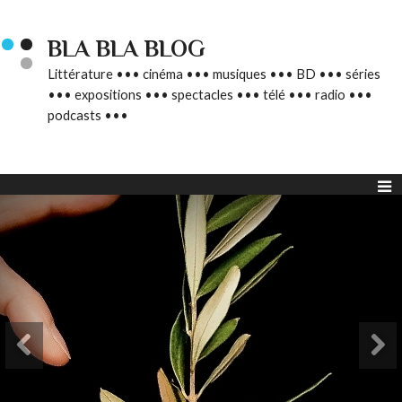
BLA BLA BLOG
Littérature ••• cinéma ••• musiques ••• BD ••• séries
••• expositions ••• spectacles ••• télé ••• radio •••
podcasts •••