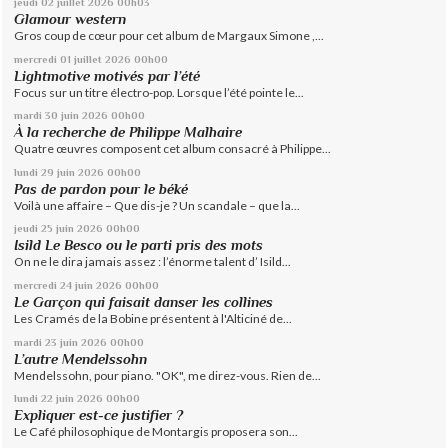
jeudi 02
juillet 2026
00h03
Glamour western
Gros coup de cœur pour cet album de Margaux Simone ,...
mercredi 01
juillet 2026
00h00
Lightmotive motivés par l’été
Focus sur un titre électro-pop. Lorsque l’été pointe le...
mardi 30
juin 2026
00h00
À la recherche de Philippe Malhaire
Quatre œuvres composent cet album consacré à Philippe...
lundi 29
juin 2026
00h00
Pas de pardon pour le béké
Voilà une affaire – Que dis-je ? Un scandale – que la...
jeudi 25
juin 2026
00h00
Isild Le Besco ou le parti pris des mots
On ne le dira jamais assez : l’énorme talent d’ Isild...
mercredi 24
juin 2026
00h00
Le Garçon qui faisait danser les collines
Les Cramés de la Bobine présentent à l'Alticiné de...
mardi 23
juin 2026
00h00
L’autre Mendelssohn
Mendelssohn, pour piano. "OK", me direz-vous. Rien de...
lundi 22
juin 2026
00h00
Expliquer est-ce justifier ?
Le Café philosophique de Montargis proposera son...