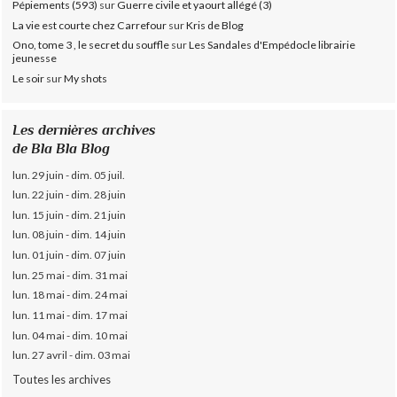
Pépiements (593)
sur
Guerre civile et yaourt allégé (3)
La vie est courte chez Carrefour
sur
Kris de Blog
Ono, tome 3 , le secret du souffle
sur
Les Sandales d'Empédocle librairie
jeunesse
Le soir
sur
My shots
Les dernières archives
de Bla Bla Blog
lun. 29 juin - dim. 05 juil.
lun. 22 juin - dim. 28 juin
lun. 15 juin - dim. 21 juin
lun. 08 juin - dim. 14 juin
lun. 01 juin - dim. 07 juin
lun. 25 mai - dim. 31 mai
lun. 18 mai - dim. 24 mai
lun. 11 mai - dim. 17 mai
lun. 04 mai - dim. 10 mai
lun. 27 avril - dim. 03 mai
Toutes les archives