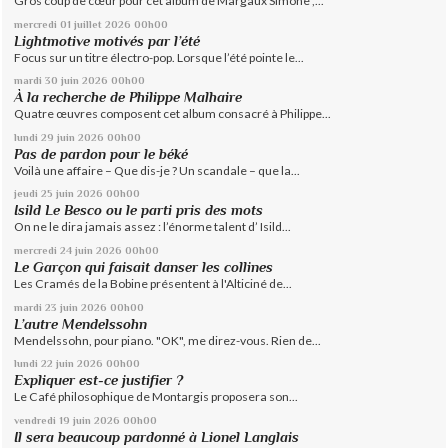
Gros coup de cœur pour cet album de Margaux Simone ,...
mercredi 01
juillet 2026
00h00
Lightmotive motivés par l’été
Focus sur un titre électro-pop. Lorsque l’été pointe le...
mardi 30
juin 2026
00h00
À la recherche de Philippe Malhaire
Quatre œuvres composent cet album consacré à Philippe...
lundi 29
juin 2026
00h00
Pas de pardon pour le béké
Voilà une affaire – Que dis-je ? Un scandale – que la...
jeudi 25
juin 2026
00h00
Isild Le Besco ou le parti pris des mots
On ne le dira jamais assez : l’énorme talent d’ Isild...
mercredi 24
juin 2026
00h00
Le Garçon qui faisait danser les collines
Les Cramés de la Bobine présentent à l'Alticiné de...
mardi 23
juin 2026
00h00
L’autre Mendelssohn
Mendelssohn, pour piano. "OK", me direz-vous. Rien de...
lundi 22
juin 2026
00h00
Expliquer est-ce justifier ?
Le Café philosophique de Montargis proposera son...
vendredi 19
juin 2026
00h00
Il sera beaucoup pardonné à Lionel Langlais