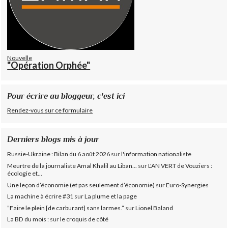
Nouvelle
"Opération Orphée"
Pour écrire au bloggeur, c'est ici
Rendez-vous sur ce formulaire
Derniers blogs mis à jour
Russie-Ukraine : Bilan du 6 août 2026
sur
l'information nationaliste
Meurtre de la journaliste Amal Khalil au Liban...
sur
L'AN VERT de Vouziers :
écologie et...
Une leçon d’économie (et pas seulement d’économie)
sur
Euro-Synergies
La machine à écrire #31
sur
La plume et la page
”Faire le plein [de carburant] sans larmes.”
sur
Lionel Baland
La BD du mois :
sur
le croquis de côté