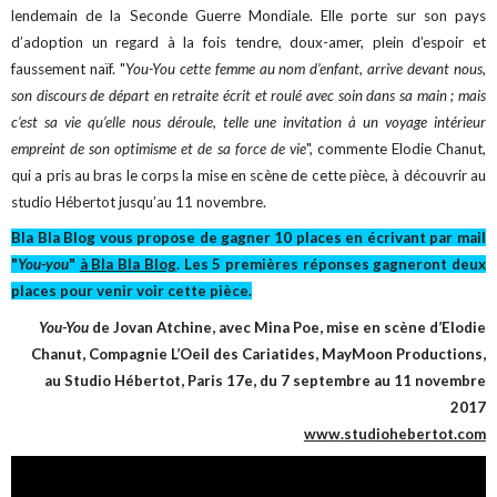
lendemain de la Seconde Guerre Mondiale. Elle porte sur son pays
d’adoption un regard à la fois tendre, doux-amer, plein d’espoir et
faussement naïf. "
You-You cette femme au nom d’enfant, arrive devant nous,
son discours de départ en retraite écrit et roulé avec soin dans sa main ; mais
c’est sa vie qu’elle nous déroule, telle une invitation à un voyage intérieur
empreint de son optimisme et de sa force de vie
", commente Elodie Chanut,
qui a pris au bras le corps la mise en scène de cette pièce, à découvrir au
studio Hébertot jusqu’au 11 novembre.
Bla Bla Blog vous propose de gagner 10 places en écrivant par mail
"
You-you
"
à Bla Bla Blog
. Les 5 premières réponses gagneront deux
places pour venir voir cette pièce.
You-You
de Jovan Atchine, avec Mina Poe, mise en scène d’Elodie
Chanut, Compagnie L’Oeil des Cariatides, MayMoon Productions,
au Studio Hébertot, Paris 17e, du 7 septembre au 11 novembre
2017
www.studiohebertot.com