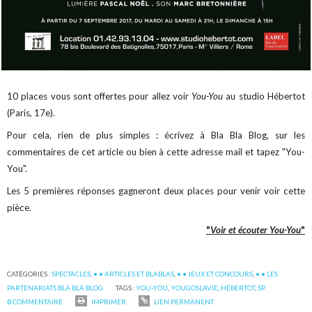
10 places vous sont offertes pour allez voir
You-You
au studio Hébertot
(Paris, 17e).
Pour cela, rien de plus simples : écrivez à Bla Bla Blog, sur les
commentaires de cet article ou bien à cette adresse mail et tapez "You-
You".
Les 5 premières réponses gagneront deux places pour venir voir cette
pièce.
"
Voir et écouter You-You
"
CATÉGORIES :
SPECTACLES
,
• • ARTICLES ET BLABLAS
,
• • JEUX ET CONCOURS
,
• • LES
PARTENARIATS BLA BLA BLOG
TAGS :
YOU-YOU
,
YOUGOSLAVIE
,
HÉBERTOT
,
SP
0
COMMENTAIRE
IMPRIMER
LIEN PERMANENT