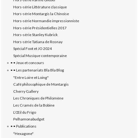
Hors-série Littérature classique
Hors-série Montargis la Chinoise
Hors-série Normandie impressionniste
Hors-série Présidentielles 2017
Hors-série Stanley Kubrick
Hors-série Tatiana de Rosnay
Spécial Foot et JO 2024
Spécial Musique contemporaine
• • Jeux et concours
• • Les partenariats Bla Bla Blog
"Entre Loire et Loing"
Café philosophique de Montargis
Cherry Gallery
Les Chroniques de Philomène
Les Cramés de la Bobine
L’‎Œil du Frigo
Pelhamonabudget
• • Publications
"Hexagone"