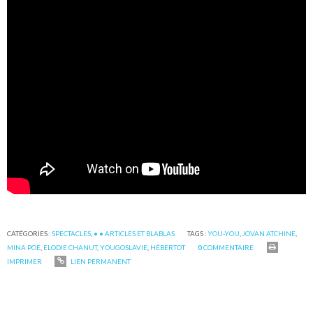
CATÉGORIES :
SPECTACLES
,
• • ARTICLES ET BLABLAS
TAGS :
YOU-YOU
,
JOVAN ATCHINE
,
MINA POE
,
ELODIE CHANUT
,
YOUGOSLAVIE
,
HÉBERTOT
0
COMMENTAIRE
IMPRIMER
LIEN PERMANENT