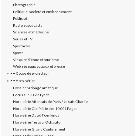
Photographie
Politique, société et environnement
Publicité
Radio et podcasts
Sciences et médecine
Séries et TV
Spectacles
Sports
Vie quotidienne et tourisme
Web, réseaux sociaux et presse
• • Coups de projecteur
• • Hors-séries
Dossier patinage artistique
Focus sur David Lynch
Hors-série Attentats de Paris / Je suis Charlie
Hors-série Confrérie des 10 001 Pages
Hors-série David Foenkinos
Hors-série Festival Ochapito
Hors-série Grand Confinement
Hors-série Karine Giebel