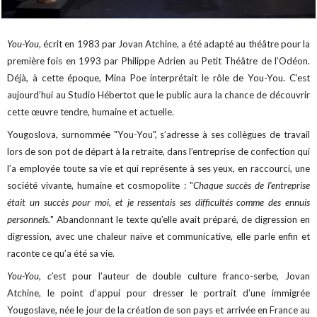
You-You
, écrit en 1983 par Jovan Atchine, a été adapté au théâtre pour la
première fois en 1993 par
Philippe Adrien au Petit Théâtre de l’Odéon.
Déjà, à cette époque, Mina Poe interprétait le rôle de
You-You. C’est
aujourd’hui au Studio Hébertot que le public aura la chance de découvrir
cette œuvre tendre, humaine et actuelle.
Yougoslova, surnommée "You-You", s’adresse à ses collègues de travail
lors de son pot de départ à la retraite, dans l’entreprise de confection qui
l’a employée toute sa vie et qui représente à ses yeux, en raccourci, une
société vivante, humaine et cosmopolite : "
Chaque succès de l’entreprise
était un succès pour moi, et je ressentais ses difficultés comme des ennuis
personnels.
" Abandonnant le texte qu’elle avait préparé, de digression en
digression, avec une chaleur naïve et communicative, elle parle enfin et
raconte ce qu’a été sa vie.
You-You, c
’est pour l’auteur de double culture franco-serbe, Jovan
Atchine, le point d’appui pour dresser le portrait d’une immigrée
Yougoslave, née le jour de la création de son pays et arrivée en France au