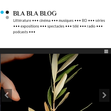
BLA BLA BLOG
Littérature ••• cinéma ••• musiques ••• BD ••• séries
••• expositions ••• spectacles ••• télé ••• radio •••
podcasts •••