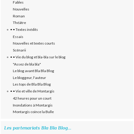
Fables
Nouvelles
Roman
Théâtre
• • Textes inédits
Essais
Nouvelles et textes courts
Scénarii
• • Vie du blog et bla-bla sur le blog
"Assez de bla bla"
Le blog avant Bla Bla Blog
Le bloggeur, l'auteur
Les tops de Bla Bla Blog
• • Vie et ville de Montargis
42 heures pour un court
Inondations à Montargis
Montargis coince la Bulle
Les partenariats Bla Bla Blog...