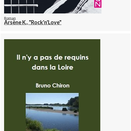
Roman
Arsène K., "Rock'n'Love"