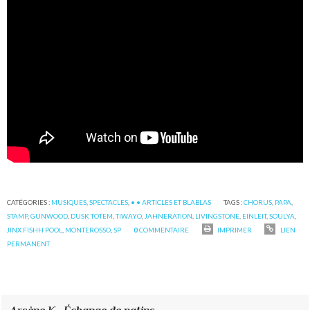
CATÉGORIES :
MUSIQUES
,
SPECTACLES
,
• • ARTICLES ET BLABLAS
TAGS :
CHORUS
,
PAPA
,
STAMP
,
GUNWOOD
,
DUSK TOTEM
,
TIWAYO
,
JAHNERATION
,
LIVINGSTONE
,
EINLEIT
,
SOULYA
,
JINX FISHH POOL
,
MONTEROSSO
,
SP
0
COMMENTAIRE
IMPRIMER
LIEN
PERMANENT