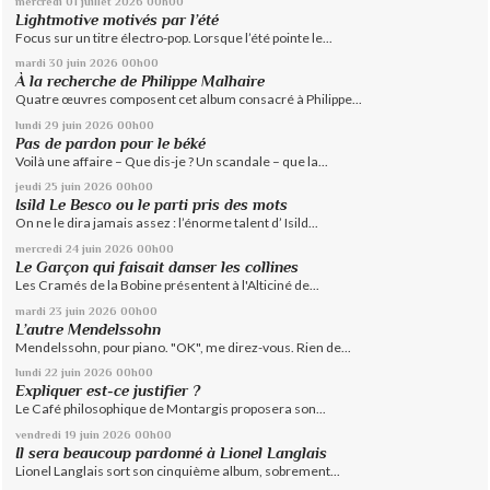
mercredi 01
juillet 2026
00h00
Lightmotive motivés par l’été
Focus sur un titre électro-pop. Lorsque l’été pointe le...
mardi 30
juin 2026
00h00
À la recherche de Philippe Malhaire
Quatre œuvres composent cet album consacré à Philippe...
lundi 29
juin 2026
00h00
Pas de pardon pour le béké
Voilà une affaire – Que dis-je ? Un scandale – que la...
jeudi 25
juin 2026
00h00
Isild Le Besco ou le parti pris des mots
On ne le dira jamais assez : l’énorme talent d’ Isild...
mercredi 24
juin 2026
00h00
Le Garçon qui faisait danser les collines
Les Cramés de la Bobine présentent à l'Alticiné de...
mardi 23
juin 2026
00h00
L’autre Mendelssohn
Mendelssohn, pour piano. "OK", me direz-vous. Rien de...
lundi 22
juin 2026
00h00
Expliquer est-ce justifier ?
Le Café philosophique de Montargis proposera son...
vendredi 19
juin 2026
00h00
Il sera beaucoup pardonné à Lionel Langlais
Lionel Langlais sort son cinquième album, sobrement...