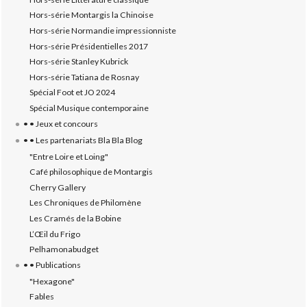
Hors-série Montargis la Chinoise
Hors-série Normandie impressionniste
Hors-série Présidentielles 2017
Hors-série Stanley Kubrick
Hors-série Tatiana de Rosnay
Spécial Foot et JO 2024
Spécial Musique contemporaine
• • Jeux et concours
• • Les partenariats Bla Bla Blog
"Entre Loire et Loing"
Café philosophique de Montargis
Cherry Gallery
Les Chroniques de Philomène
Les Cramés de la Bobine
L’‎Œil du Frigo
Pelhamonabudget
• • Publications
"Hexagone"
Fables