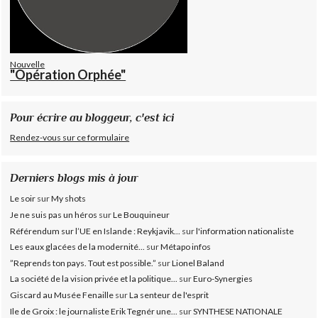
Nouvelle
"Opération Orphée"
Pour écrire au bloggeur, c'est ici
Rendez-vous sur ce formulaire
Derniers blogs mis à jour
Le soir
sur
My shots
Je ne suis pas un héros
sur
Le Bouquineur
Référendum sur l’UE en Islande : Reykjavik...
sur
l'information nationaliste
Les eaux glacées de la modernité...
sur
Métapo infos
”Reprends ton pays. Tout est possible.”
sur
Lionel Baland
La société de la vision privée et la politique...
sur
Euro-Synergies
Giscard au Musée Fenaille
sur
La senteur de l'esprit
Ile de Groix : le journaliste Erik Tegnér une...
sur
SYNTHESE NATIONALE