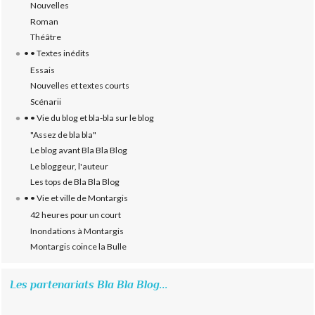
Nouvelles
Roman
Théâtre
• • Textes inédits
Essais
Nouvelles et textes courts
Scénarii
• • Vie du blog et bla-bla sur le blog
"Assez de bla bla"
Le blog avant Bla Bla Blog
Le bloggeur, l'auteur
Les tops de Bla Bla Blog
• • Vie et ville de Montargis
42 heures pour un court
Inondations à Montargis
Montargis coince la Bulle
Les partenariats Bla Bla Blog...