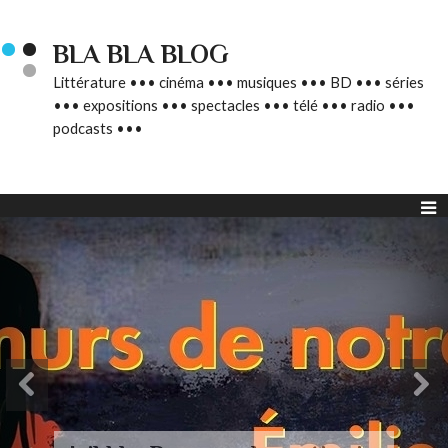
BLA BLA BLOG
Littérature ••• cinéma ••• musiques ••• BD ••• séries
••• expositions ••• spectacles ••• télé ••• radio •••
podcasts •••