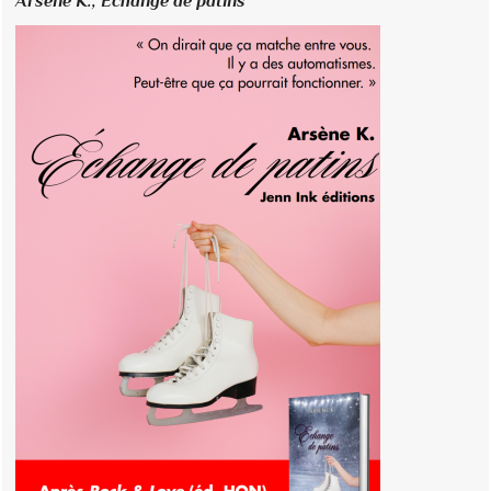
Arsène K.,
Échange de patins