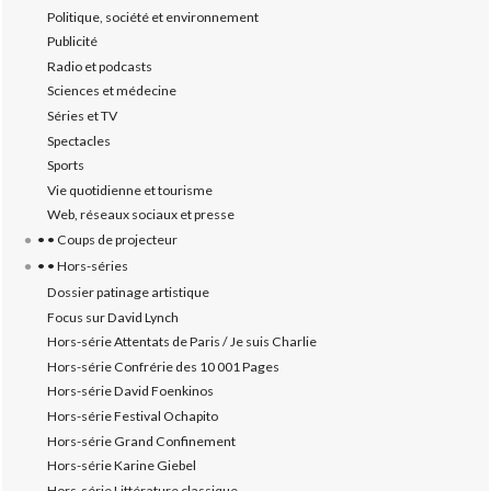
Politique, société et environnement
Publicité
Radio et podcasts
Sciences et médecine
Séries et TV
Spectacles
Sports
Vie quotidienne et tourisme
Web, réseaux sociaux et presse
• • Coups de projecteur
• • Hors-séries
Dossier patinage artistique
Focus sur David Lynch
Hors-série Attentats de Paris / Je suis Charlie
Hors-série Confrérie des 10 001 Pages
Hors-série David Foenkinos
Hors-série Festival Ochapito
Hors-série Grand Confinement
Hors-série Karine Giebel
Hors-série Littérature classique