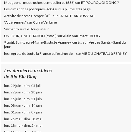
Mougeons, moutruches et muselières (636)
sur
ET POURQUOI DONC ?
Les dimanches poétiques (405)
sur
La plume et la page
Activité de notre Compte ”X”...
sur
LAFAUTEAROUSSEAU
*Algériennes*
sur
Carré Verlaine
Verbatim
sur
Le Bouquineur
UN JOUR, UNE CITATION (cxxvii)
sur
Alain Van Praet - BLOG
9 août. Saint Jean-Marie-Baptiste Vianney, curé...
sur
Vie des Saints - Saint du
jour
les regrets de toute la France et l'estime de...
sur
VIE DU CHATEAU à FERNEY
Les dernières archives
de Bla Bla Blog
lun. 29 juin - dim. 05 juil.
lun. 22 juin - dim. 28 juin
lun. 15 juin - dim. 21 juin
lun. 08 juin - dim. 14 juin
lun. 01 juin - dim. 07 juin
lun. 25 mai - dim. 31 mai
lun. 18 mai - dim. 24 mai