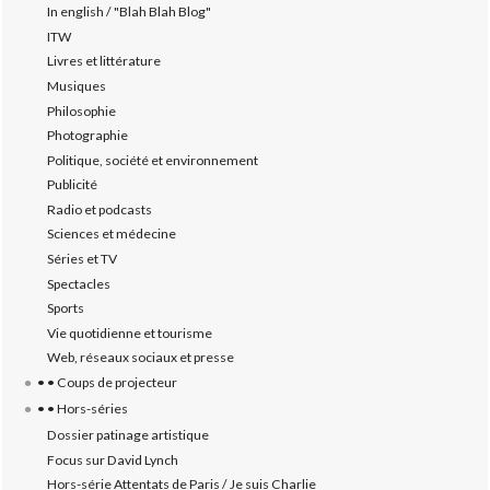
In english / "Blah Blah Blog"
ITW
Livres et littérature
Musiques
Philosophie
Photographie
Politique, société et environnement
Publicité
Radio et podcasts
Sciences et médecine
Séries et TV
Spectacles
Sports
Vie quotidienne et tourisme
Web, réseaux sociaux et presse
• • Coups de projecteur
• • Hors-séries
Dossier patinage artistique
Focus sur David Lynch
Hors-série Attentats de Paris / Je suis Charlie