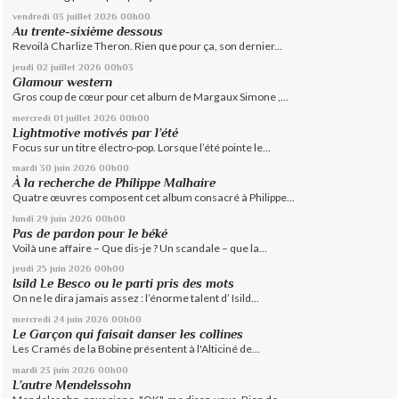
vendredi 03
juillet 2026
00h00
Au trente-sixième dessous
Revoilà Charlize Theron. Rien que pour ça, son dernier...
jeudi 02
juillet 2026
00h03
Glamour western
Gros coup de cœur pour cet album de Margaux Simone ,...
mercredi 01
juillet 2026
00h00
Lightmotive motivés par l’été
Focus sur un titre électro-pop. Lorsque l’été pointe le...
mardi 30
juin 2026
00h00
À la recherche de Philippe Malhaire
Quatre œuvres composent cet album consacré à Philippe...
lundi 29
juin 2026
00h00
Pas de pardon pour le béké
Voilà une affaire – Que dis-je ? Un scandale – que la...
jeudi 25
juin 2026
00h00
Isild Le Besco ou le parti pris des mots
On ne le dira jamais assez : l’énorme talent d’ Isild...
mercredi 24
juin 2026
00h00
Le Garçon qui faisait danser les collines
Les Cramés de la Bobine présentent à l'Alticiné de...
mardi 23
juin 2026
00h00
L’autre Mendelssohn