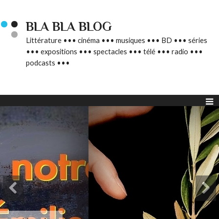
BLA BLA BLOG
Littérature ••• cinéma ••• musiques ••• BD ••• séries
••• expositions ••• spectacles ••• télé ••• radio •••
podcasts •••