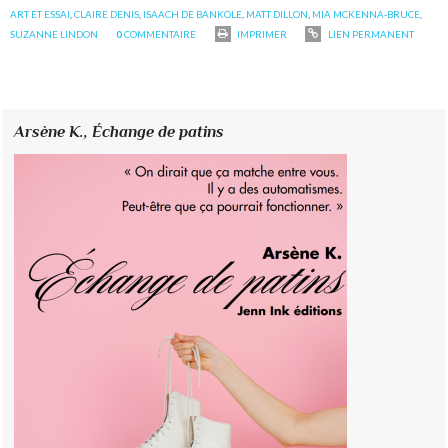
ART ET ESSAI
,
CLAIRE DENIS
,
ISAACH DE BANKOLE
,
MATT DILLON
,
MIA MCKENNA-BRUCE
,
SUZANNE LINDON
0
COMMENTAIRE
IMPRIMER
LIEN PERMANENT
Arsène K.,
Échange de patins