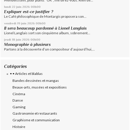
Mendelssohn, pour piano. "OK", me direz-vous. Rien de...
lundi 22
juin 2026
00h00
Expliquer est-ce justifier ?
Le Café philosophique de Montargis proposera son...
vendredi 19
juin 2026
00h00
Il sera beaucoup pardonné à Lionel Langlais
Lionel Langlais sort son cinquième album, sobrement...
jeudi 18
juin 2026
00h00
Monographie à plusieurs
Partons à la découverte d’un compositeur d’aujourd’hui,...
Catégories
• • Articles et blablas
Bandes dessinées et mangas
Beaux-arts, musées et expositions
Cinéma
Danse
Gaming
Gastronomie et restaurants
Graphisme et communication
Histoire