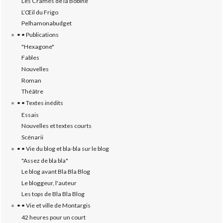
Les Cramés de la Bobine
L’‎Œil du Frigo
Pelhamonabudget
• • Publications
"Hexagone"
Fables
Nouvelles
Roman
Théâtre
• • Textes inédits
Essais
Nouvelles et textes courts
Scénarii
• • Vie du blog et bla-bla sur le blog
"Assez de bla bla"
Le blog avant Bla Bla Blog
Le bloggeur, l'auteur
Les tops de Bla Bla Blog
• • Vie et ville de Montargis
42 heures pour un court