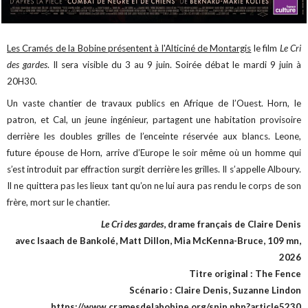
Les Cramés de la Bobine présentent à l'Alticiné de Montargis
le film
Le Cri
des gardes
. Il sera visible du 3 au 9 juin. Soirée débat le mardi 9 juin à
20H30.
Un vaste chantier de travaux publics en Afrique de l’Ouest. Horn, le
patron, et Cal, un jeune ingénieur, partagent une habitation provisoire
derrière les doubles grilles de l’enceinte réservée aux blancs. Leone,
future épouse de Horn, arrive d’Europe le soir même où un homme qui
s’est introduit par effraction surgit derrière les grilles. Il s’appelle Alboury.
Il ne quittera pas les lieux tant qu’on ne lui aura pas rendu le corps de son
frère, mort sur le chantier.
Le Cri des gardes
, drame français de Claire Denis
avec Isaach de Bankolé, Matt Dillon, Mia McKenna-Bruce, 109 mn,
2026
Titre original : The Fence
Scénario : Claire Denis, Suzanne Lindon
https://www.cramesdelabobine.org/spip.php?article5230