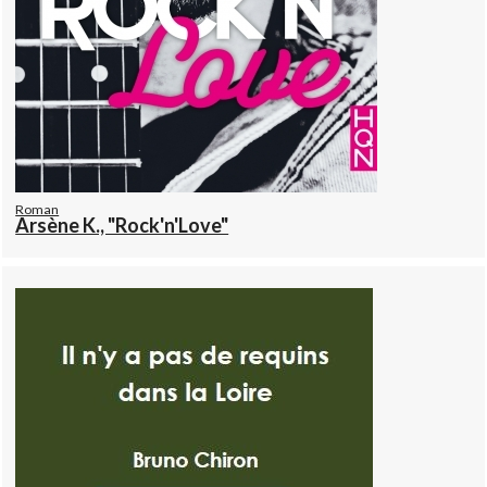
Roman
Arsène K., "Rock'n'Love"