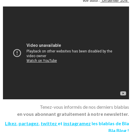
Voir aussi :
"Un dernier 10%"
Tenez-vous informés de nos derniers blablas
en vous abonnant gratuitement à notre newsletter.
Likez
,
partagez
,
twittez
et
instagramez
les blablas de Bla
Bla Blog !