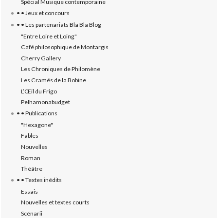
Spécial Musique contemporaine
• • Jeux et concours
• • Les partenariats Bla Bla Blog
"Entre Loire et Loing"
Café philosophique de Montargis
Cherry Gallery
Les Chroniques de Philomène
Les Cramés de la Bobine
L’‎Œil du Frigo
Pelhamonabudget
• • Publications
"Hexagone"
Fables
Nouvelles
Roman
Théâtre
• • Textes inédits
Essais
Nouvelles et textes courts
Scénarii