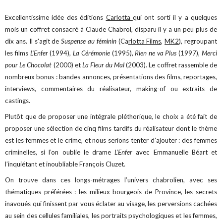
Excellentissime idée des éditions
Carlotta
qui ont sorti il y a quelques
mois un coffret consacré à Claude Chabrol, disparu il y a un peu plus de
dix ans. Il s'agit de
Suspense au féminin
(Ca
rlotta Films
,
MK2
), regroupant
les films
L'Enfer
(1994),
La Cérémonie
(1995),
Rien ne va Plus
(1997),
Merci
pour Le Chocolat
(2000) et
La Fleur du Mal
(2003). Le coffret rassemble de
nombreux bonus : bandes annonces, présentations des films, reportages,
interviews, commentaires du réalisateur, making-of ou extraits de
castings.
Plutôt que de proposer une intégrale pléthorique, le choix a été fait de
proposer une sélection de cinq films tardifs du réalisateur dont le thème
est les femmes et le crime, et nous serions tenter d’ajouter : des femmes
criminelles, si l’on oublie le drame
L’Enfer
avec Emmanuelle Béart et
l’inquiétant et inoubliable François Cluzet.
On trouve dans ces longs-métrages l’univers chabrolien, avec ses
thématiques préférées : les milieux bourgeois de Province, les secrets
inavoués qui finissent par vous éclater au visage, les perversions cachées
au sein des cellules familiales, les portraits psychologiques et les femmes,