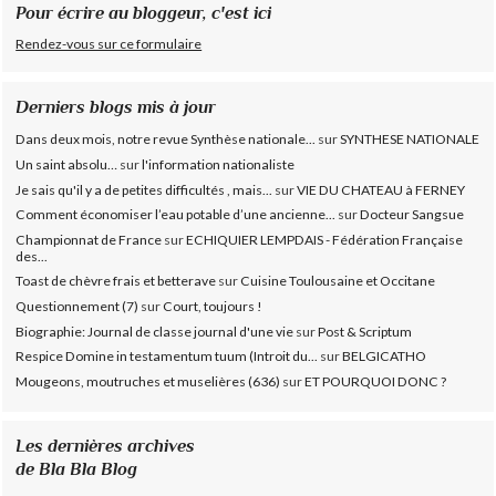
Pour écrire au bloggeur, c'est ici
Rendez-vous sur ce formulaire
Derniers blogs mis à jour
Dans deux mois, notre revue Synthèse nationale...
sur
SYNTHESE NATIONALE
Un saint absolu…
sur
l'information nationaliste
Je sais qu'il y a de petites difficultés , mais...
sur
VIE DU CHATEAU à FERNEY
Comment économiser l’eau potable d’une ancienne...
sur
Docteur Sangsue
Championnat de France
sur
ECHIQUIER LEMPDAIS - Fédération Française
des...
Toast de chèvre frais et betterave
sur
Cuisine Toulousaine et Occitane
Questionnement (7)
sur
Court, toujours !
Biographie: Journal de classe journal d'une vie
sur
Post & Scriptum
Respice Domine in testamentum tuum (Introit du...
sur
BELGICATHO
Mougeons, moutruches et muselières (636)
sur
ET POURQUOI DONC ?
Les dernières archives
de Bla Bla Blog