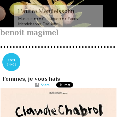
L’autre Mendelssohn
Musique ••• Classique ••• Fanny
Mendelssohn, Das Jahr
benoit magimel
2021
24/05
Femmes, je vous hais
Share