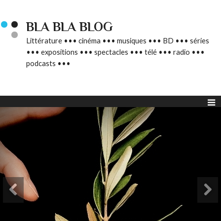
BLA BLA BLOG
Littérature ••• cinéma ••• musiques ••• BD ••• séries
••• expositions ••• spectacles ••• télé ••• radio •••
podcasts •••