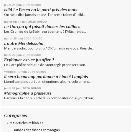
jeudi 25
juin 2026
00h00
Isild Le Besco ou le parti pris des mots
On ne le dira jamais assez : l’énorme talent d’ Isild...
mercredi 24
juin 2026
00h00
Le Garçon qui faisait danser les collines
Les Cramés de la Bobine présentent à l'Alticiné de...
mardi 23
juin 2026
00h00
L’autre Mendelssohn
Mendelssohn, pour piano. "OK", me direz-vous. Rien de...
lundi 22
juin 2026
00h00
Expliquer est-ce justifier ?
Le Café philosophique de Montargis proposera son...
vendredi 19
juin 2026
00h00
Il sera beaucoup pardonné à Lionel Langlais
Lionel Langlais sort son cinquième album, sobrement...
jeudi 18
juin 2026
00h00
Monographie à plusieurs
Partons à la découverte d’un compositeur d’aujourd’hui,...
Catégories
• • Articles et blablas
Bandes dessinées et mangas