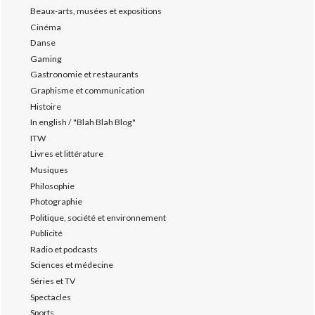
Beaux-arts, musées et expositions
Cinéma
Danse
Gaming
Gastronomie et restaurants
Graphisme et communication
Histoire
In english / "Blah Blah Blog"
ITW
Livres et littérature
Musiques
Philosophie
Photographie
Politique, société et environnement
Publicité
Radio et podcasts
Sciences et médecine
Séries et TV
Spectacles
Sports