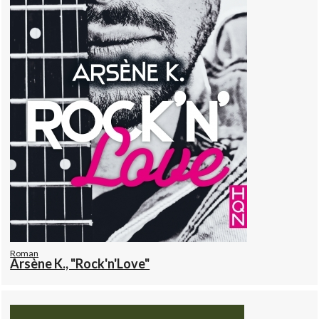
Roman
Arsène K., "Rock'n'Love"