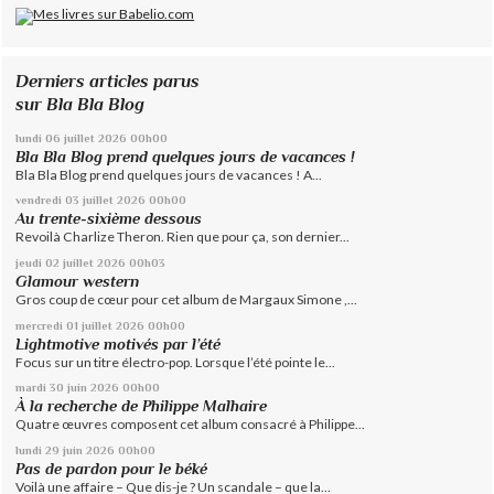
Derniers articles parus
sur Bla Bla Blog
lundi 06
juillet 2026
00h00
Bla Bla Blog prend quelques jours de vacances !
Bla Bla Blog prend quelques jours de vacances ! A...
vendredi 03
juillet 2026
00h00
Au trente-sixième dessous
Revoilà Charlize Theron. Rien que pour ça, son dernier...
jeudi 02
juillet 2026
00h03
Glamour western
Gros coup de cœur pour cet album de Margaux Simone ,...
mercredi 01
juillet 2026
00h00
Lightmotive motivés par l’été
Focus sur un titre électro-pop. Lorsque l’été pointe le...
mardi 30
juin 2026
00h00
À la recherche de Philippe Malhaire
Quatre œuvres composent cet album consacré à Philippe...
lundi 29
juin 2026
00h00
Pas de pardon pour le béké
Voilà une affaire – Que dis-je ? Un scandale – que la...