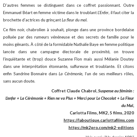
D’autres femmes se distinguent dans ce coffret passionnant. Outre
Emmanuel Béart en femme victime dans le troublant
L’Enfer
, il faut citer la
brochette d’actrices du grinçant
La fleur du mal
.
Ce film noir, chabrolien à souhait, plonge dans une province bordelaise
polluée par des rumeurs vénéneuse et des secrets de famille pour le
moins gênants. À côté de la formidable Nathalie Baye en femme politique
lancée dans une campagne électorale de proximité, on trouve
l’inquiétante et (trop) douce Suzanne Flon mais aussi Mélanie Doutey
dans une interprétation étonnante, sulfureuse et troublante. Et citons
enfin Sandrine Bonnaire dans
La Cérémonie
, l’un de ses meilleurs rôles,
sans aucun doute.
Coffret Claude Chabrol,
Suspense au féminin :
L'enfer + La Cérémonie + Rien ne va Plus + Merci pour Le Chocolat + La Fleur
du Mal
,
Carlotta Films, MK2, 5 films, 2020
https://laboutique.carlottafilms.com
https://mk2pro.com/mk2-editions