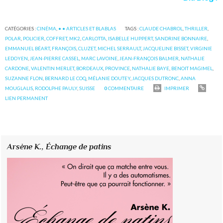
CATÉGORIES :
CINÉMA
,
• • ARTICLES ET BLABLAS
TAGS :
CLAUDE CHABROL
,
THRILLER
,
POLAR
,
POLICIER
,
COFFRET
,
MK2
,
CARLOTTA
,
ISABELLE HUPPERT
,
SANDRINE BONNAIRE
,
EMMANUEL BÉART
,
FRANÇOIS
,
CLUZET
,
MICHEL SERRAULT
,
JACQUELINE BISSET
,
VIRGINIE
LEDOYEN
,
JEAN-PIERRE CASSEL
,
MARC LAVOINE
,
JEAN-FRANÇOIS BALMER
,
NATHALIE
CARDONE
,
VALENTIN MERLET
,
BORDEAUX
,
PROVINCE
,
NATHALIE BAYE
,
BENOIT MAGIMEL
,
SUZANNE FLON
,
BERNARD LE COQ
,
MÉLANIE DOUTEY
,
JACQUES DUTRONC
,
ANNA
MOUGLALIS
,
RODOLPHE PAULY
,
SUISSE
0
COMMENTAIRE
IMPRIMER
LIEN PERMANENT
Arsène K.,
Échange de patins