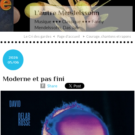
L’autre Mendelssohn
Musique ••• Classique ••• Fanny
Mendelssohn, Das Jahr
Le Cri des gardes
Page d'accueil
Courage, chantons et rapons
2026
05/06
Moderne et pas fini
Share