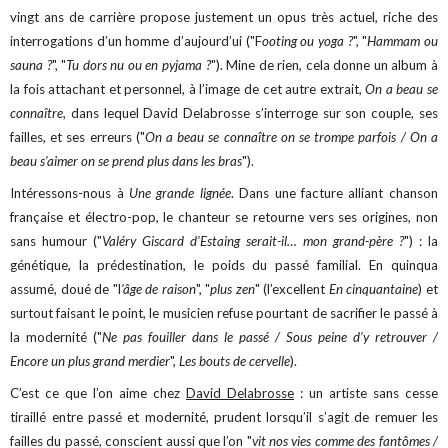
vingt ans de carrière propose justement un opus très actuel, riche des
interrogations d’un homme d’aujourd’ui ("F
ooting ou yoga ?
", "
Hammam ou
sauna ?
", "
Tu dors nu ou en pyjama ?
"). Mine de rien, cela donne un album à
la fois attachant et personnel, à l’image de cet autre extrait,
On a beau se
connaître
, dans lequel David Delabrosse s’interroge sur son couple, ses
failles, et ses erreurs ("
On a beau se connaître on se trompe parfois / On a
beau s’aimer on se prend plus dans les bras
").
Intéressons-nous à
Une grande lignée
. Dans une facture alliant chanson
française et électro-pop, le chanteur se retourne vers ses origines, non
sans humour ("
Valéry Giscard d’Estaing serait-il… mon grand-père ?
") : la
génétique, la prédestination, le poids du passé familial. En quinqua
assumé, doué de "l
’âge de raison
", "
plus zen
" (l’excellent
En cinquantaine
) et
surtout faisant le point, le musicien refuse pourtant de sacrifier le passé à
la modernité ("
Ne pas fouiller dans le passé / Sous peine d’y retrouver /
Encore un plus grand merdier
",
Les bouts de cervelle
).
C’est ce que l’on aime chez
David Delabrosse
: un artiste sans cesse
tiraillé entre passé et modernité, prudent lorsqu’il s’agit de remuer les
failles du passé, conscient aussi que l’on "
vit nos vies comme des fantômes /