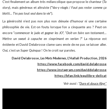
C’est finalement un album très mélancolique que propose le chanteur (
Ta
story
), mais généreux et altruiste ("
Vas-y réagis / Faut pas rester comme ça
blotti… T’es pas tout seul dans la vie
").
La générosité n’est pas non plus non dénuée d’humour ni une certaine
philosophie de vie. Est-on foutu lorsque l’on a cinquante ans ? Peut-on
encore "
commencer le judo et gagner les JO
", "
Doit-on faire son testament…
Mettre un sweat à capuche en s’exprimant en verlan ?
" La réponse est
évidente et David Delabrosse clame sans envie de ne pas se laisser aller.
Oui, c’est un
Super Quinqua
! On le croit sur paroles.
David Delabrosse,
Les Mots Modernes
, L'Hallali Production, 2026
https://www.facebook.com/david.delabrosse
https://www.instagram.com/daviddelabrosse
https://bfan.link/equilibre-delicat
Voir aussi : "
Dure et douce Abyr"