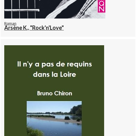
Roman
Arsène K., "Rock'n'Love"