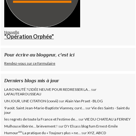
Nouvelle
"Opération Orphée"
Pour écrire au bloggeur, c'est ici
Rendez-vous sur ce formulaire
Derniers blogs mis à jour
LA ROYAUTÉ ? L'IDÉE NEUVE POUR REDRESSER LA...
sur
LAFAUTEAROUSSEAU
UN JOUR, UNE CITATION (cxxvii)
sur
Alain Van Praet - BLOG
9 août. Saint Jean-Marie-Baptiste Vianney, curé...
sur
Vie des Saints - Saint du
jour
les regrets de toute la France et l'estime de...
sur
VIE DU CHATEAU à FERNEY
Mulhouse libérée… brièvement !
sur
D'r Elsass blog fum Ernest-Emile
Humour²²² La pratique du « Toujours plus » ne...
sur
XYZ, ABCD