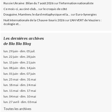
Russie Ukraine : Bilan du 7 août 2026
sur
l'information nationaliste
Ce mois-ci, au ciné-club...
sur
le croquis de côté
Douguine, Mamleev, le dard métaphysique et la...
sur
Euro-Synergies
Nuit Internationale de la Chauve-Souris 2026
sur
L'AN VERT de Vouziers :
écologie et...
Les dernières archives
de Bla Bla Blog
lun. 29 juin - dim. 05 juil.
lun. 22 juin - dim. 28 juin
lun. 15 juin - dim. 21 juin
lun. 08 juin - dim. 14 juin
lun. 01 juin - dim. 07 juin
lun. 25 mai - dim. 31 mai
lun. 18 mai - dim. 24 mai
lun. 11 mai - dim. 17 mai
lun. 04 mai - dim. 10 mai
lun. 27 avril - dim. 03 mai
Toutes les archives