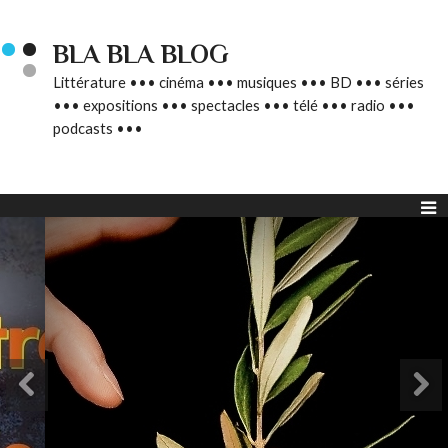
BLA BLA BLOG
Littérature ••• cinéma ••• musiques ••• BD ••• séries
••• expositions ••• spectacles ••• télé ••• radio •••
podcasts •••