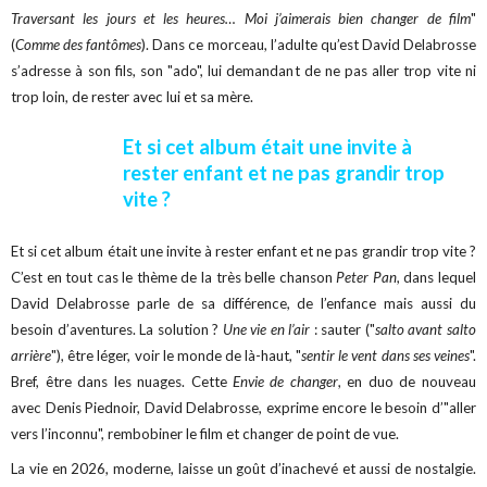
Traversant les jours et les heures… Moi j’aimerais bien changer de film
"
(
Comme des fantômes
). Dans ce morceau, l’adulte qu’est David Delabrosse
s’adresse à son fils, son "ado", lui demandant de ne pas aller trop vite ni
trop loin, de rester avec lui et sa mère.
Et si cet album était une invite à
rester enfant et ne pas grandir trop
vite ?
Et si cet album était une invite à rester enfant et ne pas grandir trop vite ?
C’est en tout cas le thème de la très belle chanson
Peter Pan
, dans lequel
David Delabrosse parle de sa différence, de l’enfance mais aussi du
besoin d’aventures. La solution ?
Une vie en l’air
: sauter ("
salto avant salto
arrière
"), être léger, voir le monde de là-haut, "
sentir le vent dans ses veines
".
Bref, être dans les nuages.
Cette
Envie de changer
, en duo de nouveau
avec Denis Piednoir, David Delabrosse, exprime encore le besoin d’"aller
vers l’inconnu", rembobiner le film et changer de point de vue.
La vie en 2026, moderne, laisse un goût d’inachevé et aussi de nostalgie.