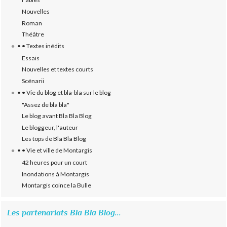
Nouvelles
Roman
Théâtre
• • Textes inédits
Essais
Nouvelles et textes courts
Scénarii
• • Vie du blog et bla-bla sur le blog
"Assez de bla bla"
Le blog avant Bla Bla Blog
Le bloggeur, l'auteur
Les tops de Bla Bla Blog
• • Vie et ville de Montargis
42 heures pour un court
Inondations à Montargis
Montargis coince la Bulle
Les partenariats Bla Bla Blog...