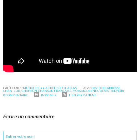
CATÉGORIES :
MUSIQUES
,
• • ARTICLES ET BLABLAS
TAGS :
DAVID DELABROSSE
,
CHANTEUR
,
CHANSON
,
CHANSON FRANÇAISE
,
MOTS MODERNES
,
DENIS PIEDNOIR
0
COMMENTAIRE
IMPRIMER
LIEN PERMANENT
Écrire un commentaire