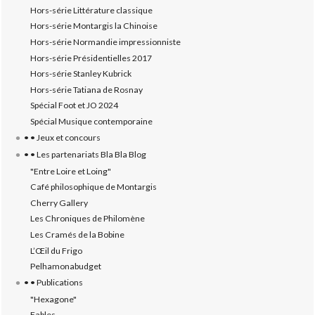
Hors-série Littérature classique
Hors-série Montargis la Chinoise
Hors-série Normandie impressionniste
Hors-série Présidentielles 2017
Hors-série Stanley Kubrick
Hors-série Tatiana de Rosnay
Spécial Foot et JO 2024
Spécial Musique contemporaine
• • Jeux et concours
• • Les partenariats Bla Bla Blog
"Entre Loire et Loing"
Café philosophique de Montargis
Cherry Gallery
Les Chroniques de Philomène
Les Cramés de la Bobine
L’‎Œil du Frigo
Pelhamonabudget
• • Publications
"Hexagone"
Fables