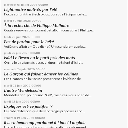
mercredi 01
juillet 2026
00h00
Lightmotive motivés par l’été
Focus sur un titre électro-pop. Lorsque l’été pointe le...
mardi 30
juin 2026
00h00
À la recherche de Philippe Malhaire
Quatre œuvres composent cet album consacré à Philippe...
lundi 29
juin 2026
00h00
Pas de pardon pour le béké
Voilà une affaire – Que dis-je ? Un scandale – que la...
jeudi 25
juin 2026
00h00
Isild Le Besco ou le parti pris des mots
On ne le dira jamais assez : l’énorme talent d’ Isild...
mercredi 24
juin 2026
00h00
Le Garçon qui faisait danser les collines
Les Cramés de la Bobine présentent à l'Alticiné de...
mardi 23
juin 2026
00h00
L’autre Mendelssohn
Mendelssohn, pour piano. "OK", me direz-vous. Rien de...
lundi 22
juin 2026
00h00
Expliquer est-ce justifier ?
Le Café philosophique de Montargis proposera son...
vendredi 19
juin 2026
00h00
Il sera beaucoup pardonné à Lionel Langlais
Lionel Langlais sort son cinquième album, sobrement...