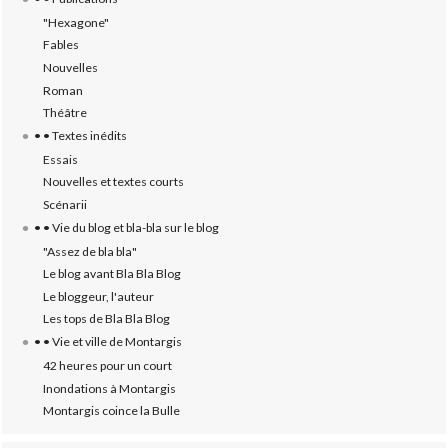
"Hexagone"
Fables
Nouvelles
Roman
Théâtre
• • Textes inédits
Essais
Nouvelles et textes courts
Scénarii
• • Vie du blog et bla-bla sur le blog
"Assez de bla bla"
Le blog avant Bla Bla Blog
Le bloggeur, l'auteur
Les tops de Bla Bla Blog
• • Vie et ville de Montargis
42 heures pour un court
Inondations à Montargis
Montargis coince la Bulle