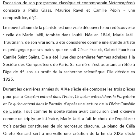
l’occasion de son programme classique et contemporain
Metamorphosis
consacré à Philip Glass, Maurice Ravel et
Camille Pépin
– une
compositrice, déjà.
Le nouvel album de la pianiste est une vraie découverte ou redécouverte
: celle de
Marie Jaëll
, tombée dans l’oubli. Née en 1846, Marie Jaëll-
Trautmann, de son vrai nom, a été considérée comme une grande artiste
et pédagogue par ses pairs, que ce soit César Franck, Gabriel Fauré ou
Camille Saint-Saëns. Elle a été l’une des premières femmes admises à la
Société des Compositeurs de Paris. Sa carrière s’est pourtant arrêtée à
l’âge de 45 ans au profit de la recherche scientifique. Elle décède en
1925.
Durant les dernières années du XIXe siècle elle compose les trois pièces
pour piano
Ce qu'on entend dans l'Enfer
,
Ce qu'on entend dans le Purgatoire
et
Ce qu'on entend dans le Paradis
, d’après une lecture de la
Divine Comédie
de Dante
. Tout comme le poète italien avait conçu son chef d’œuvre
comme un triptyque littéraire, Marie Jaëll a fait le choix de l’équilibre :
trois parties constituées de six morceaux chacune. Le piano de Célia
Oneto Bensaid sert à merveille une création de la fin du XIXe siècle