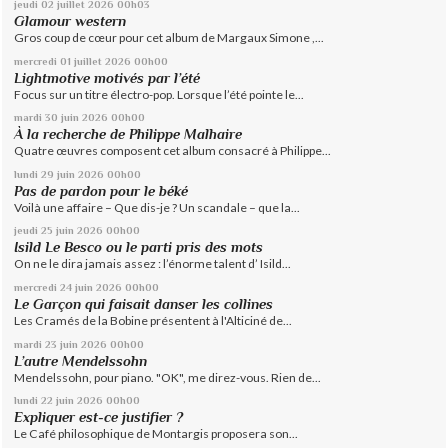
jeudi 02
juillet 2026
00h03
Glamour western
Gros coup de cœur pour cet album de Margaux Simone ,...
mercredi 01
juillet 2026
00h00
Lightmotive motivés par l’été
Focus sur un titre électro-pop. Lorsque l’été pointe le...
mardi 30
juin 2026
00h00
À la recherche de Philippe Malhaire
Quatre œuvres composent cet album consacré à Philippe...
lundi 29
juin 2026
00h00
Pas de pardon pour le béké
Voilà une affaire – Que dis-je ? Un scandale – que la...
jeudi 25
juin 2026
00h00
Isild Le Besco ou le parti pris des mots
On ne le dira jamais assez : l’énorme talent d’ Isild...
mercredi 24
juin 2026
00h00
Le Garçon qui faisait danser les collines
Les Cramés de la Bobine présentent à l'Alticiné de...
mardi 23
juin 2026
00h00
L’autre Mendelssohn
Mendelssohn, pour piano. "OK", me direz-vous. Rien de...
lundi 22
juin 2026
00h00
Expliquer est-ce justifier ?
Le Café philosophique de Montargis proposera son...