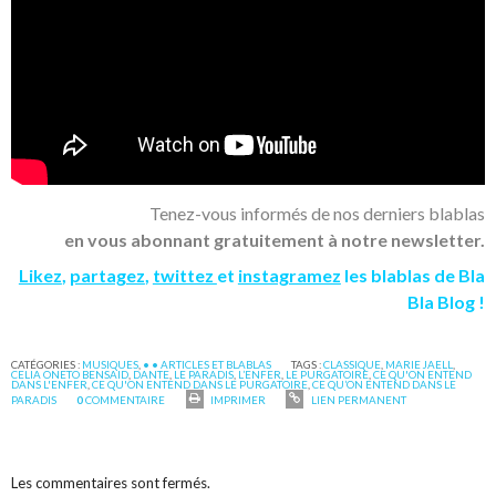
Tenez-vous informés de nos derniers blablas
en vous abonnant gratuitement à notre newsletter.
Likez
,
partagez
,
twittez
et
instagramez
les blablas de Bla
Bla Blog !
CATÉGORIES :
MUSIQUES
,
• • ARTICLES ET BLABLAS
TAGS :
CLASSIQUE
,
MARIE JAELL
,
CELIA ONETO BENSAID
,
DANTE
,
LE PARADIS
,
L’ENFER
,
LE PURGATOIRE
,
CE QU'ON ENTEND
DANS L'ENFER
,
CE QU'ON ENTEND DANS LE PURGATOIRE
,
CE QU’ON ENTEND DANS LE
PARADIS
0
COMMENTAIRE
IMPRIMER
LIEN PERMANENT
Les commentaires sont fermés.