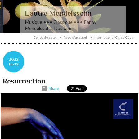
L’autre Mendelssohn
Musique ••• Classique ••• Fanny
Mendelssohn, Das Jahr
Conte de coton
Page d'accueil
International Chico César
2022
16/12
Résurrection
Share