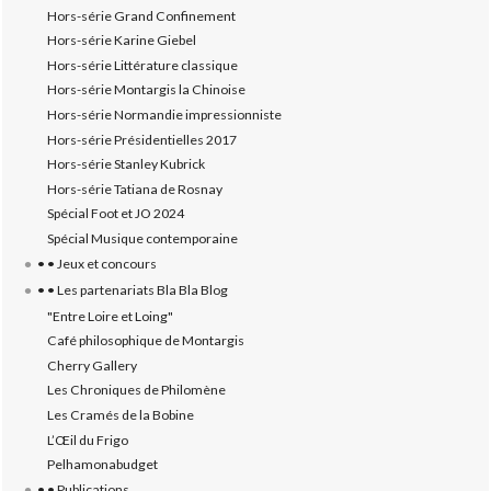
Hors-série Grand Confinement
Hors-série Karine Giebel
Hors-série Littérature classique
Hors-série Montargis la Chinoise
Hors-série Normandie impressionniste
Hors-série Présidentielles 2017
Hors-série Stanley Kubrick
Hors-série Tatiana de Rosnay
Spécial Foot et JO 2024
Spécial Musique contemporaine
• • Jeux et concours
• • Les partenariats Bla Bla Blog
"Entre Loire et Loing"
Café philosophique de Montargis
Cherry Gallery
Les Chroniques de Philomène
Les Cramés de la Bobine
L’‎Œil du Frigo
Pelhamonabudget
• • Publications