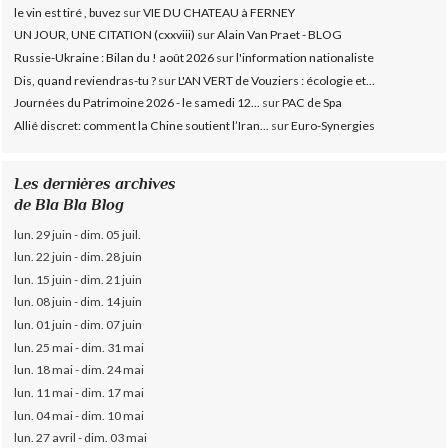
le vin est tiré , buvez
sur
VIE DU CHATEAU à FERNEY
UN JOUR, UNE CITATION (cxxviii)
sur
Alain Van Praet - BLOG
Russie-Ukraine : Bilan du ! août 2026
sur
l'information nationaliste
Dis, quand reviendras-tu ?
sur
L'AN VERT de Vouziers : écologie et...
Journées du Patrimoine 2026 - le samedi 12...
sur
PAC de Spa
Allié discret: comment la Chine soutient l’Iran...
sur
Euro-Synergies
Les dernières archives
de Bla Bla Blog
lun. 29 juin - dim. 05 juil.
lun. 22 juin - dim. 28 juin
lun. 15 juin - dim. 21 juin
lun. 08 juin - dim. 14 juin
lun. 01 juin - dim. 07 juin
lun. 25 mai - dim. 31 mai
lun. 18 mai - dim. 24 mai
lun. 11 mai - dim. 17 mai
lun. 04 mai - dim. 10 mai
lun. 27 avril - dim. 03 mai