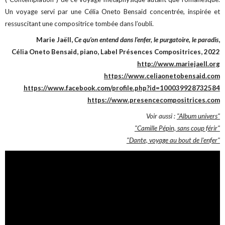
Un voyage servi par une Célia Oneto Bensaid concentrée, inspirée et
ressuscitant une compositrice tombée dans l’oubli.
Marie Jaëll,
Ce qu’on entend dans l’enfer, le purgatoire, le paradis
,
Célia Oneto Bensaid, piano, Label Présences Compositrices, 2022
http://www.mariejaell.org
https://www.celiaonetobensaid.com
https://www.facebook.com/profile.php?id=100039928732584
https://www.presencecompositrices.com
Voir aussi :
"Album univers"
"Camille Pépin, sans coup férir"
"Dante, voyage au bout de l'enfer"