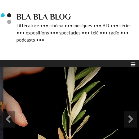
BLA BLA BLOG
Littérature ••• cinéma ••• musiques ••• BD ••• séries
••• expositions ••• spectacles ••• télé ••• radio •••
podcasts •••