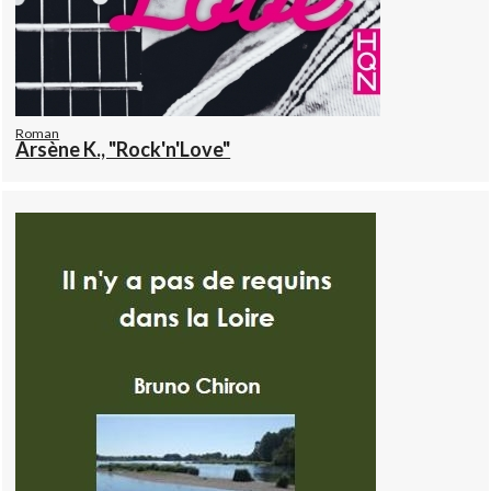
Roman
Arsène K., "Rock'n'Love"