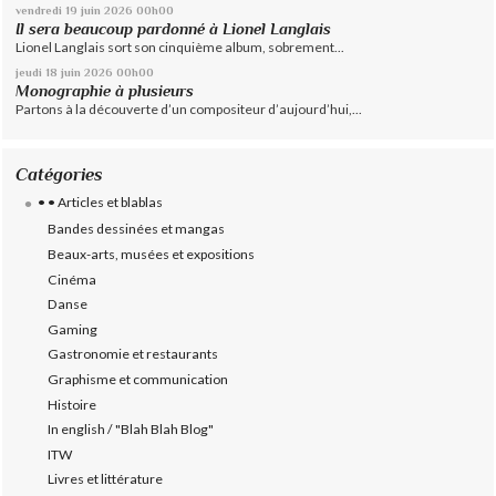
vendredi 19
juin 2026
00h00
Il sera beaucoup pardonné à Lionel Langlais
Lionel Langlais sort son cinquième album, sobrement...
jeudi 18
juin 2026
00h00
Monographie à plusieurs
Partons à la découverte d’un compositeur d’aujourd’hui,...
Catégories
• • Articles et blablas
Bandes dessinées et mangas
Beaux-arts, musées et expositions
Cinéma
Danse
Gaming
Gastronomie et restaurants
Graphisme et communication
Histoire
In english / "Blah Blah Blog"
ITW
Livres et littérature