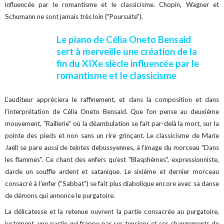
influencée par le romantisme et le classicisme. Chopin, Wagner et
Schumann ne sont jamais très loin ("Poursuite").
Le piano de Célia Oneto Bensaid
sert à merveille une création de la
fin du XIXe siècle influencée par le
romantisme et le classicisme
L’auditeur appréciera le raffinement, et dans la composition et dans
l’interprétation de Célia Oneto Bensaid. Que l'on pense au deuxième
mouvement, "Raillerie" où la déambulation se fait par-delà la mort, sur la
pointe des pieds et non sans un rire grinçant. Le classicisme de Marie
Jaëll se pare aussi de teintes debussyennes, à l’image du morceau "Dans
les flammes". Ce chant des enfers qu’est "Blasphèmes", expressionniste,
darde un souffle ardent et satanique. Le sixième et dernier morceau
consacré à l’enfer ("Sabbat") se fait plus diabolique encore avec sa danse
de démons qui annonce le purgatoire.
La délicatesse et la retenue ouvrent la partie consacrée au purgatoire,
justement, une partie qui frappe par ses tensions et ses changements de