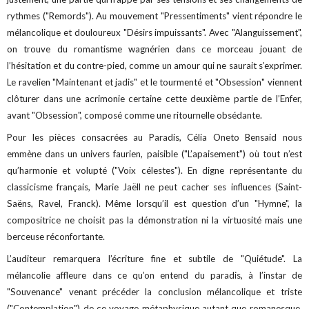
rythmes ("Remords"). Au mouvement "Pressentiments" vient répondre le
mélancolique et douloureux "Désirs impuissants". Avec "Alanguissement",
on trouve du romantisme wagnérien dans ce morceau jouant de
l’hésitation et du contre-pied, comme un amour qui ne saurait s’exprimer.
Le ravelien "Maintenant et jadis" et le tourmenté et "Obsession" viennent
clôturer dans une acrimonie certaine cette deuxième partie de l’Enfer,
avant "Obsession", composé comme une ritournelle obsédante.
Pour les pièces consacrées au Paradis, Célia Oneto Bensaid nous
emmène dans un univers faurien, paisible ("L’apaisement") où tout n’est
qu’harmonie et volupté ("Voix célestes"). En digne représentante du
classicisme français, Marie Jaëll ne peut cacher ses influences (Saint-
Saëns, Ravel, Franck). Même lorsqu’il est question d’un "Hymne", la
compositrice ne choisit pas la démonstration ni la virtuosité mais une
berceuse réconfortante.
L’auditeur remarquera l’écriture fine et subtile de "Quiétude". La
mélancolie affleure dans ce qu’on entend du paradis, à l’instar de
"Souvenance" venant précéder la conclusion mélancolique et triste
("Contemplation") de ce voyage métaphysique autant que romanesque.