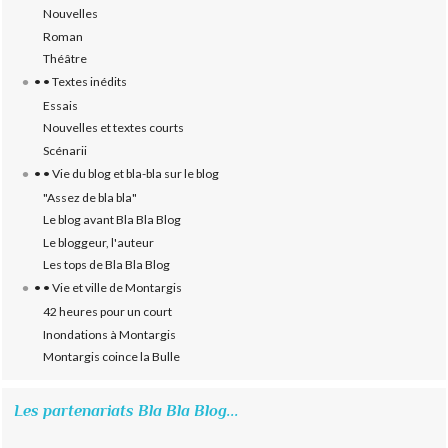
Nouvelles
Roman
Théâtre
• • Textes inédits
Essais
Nouvelles et textes courts
Scénarii
• • Vie du blog et bla-bla sur le blog
"Assez de bla bla"
Le blog avant Bla Bla Blog
Le bloggeur, l'auteur
Les tops de Bla Bla Blog
• • Vie et ville de Montargis
42 heures pour un court
Inondations à Montargis
Montargis coince la Bulle
Les partenariats Bla Bla Blog...