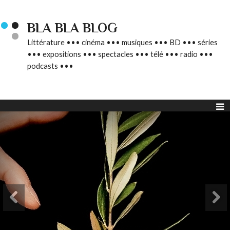
BLA BLA BLOG
Littérature ••• cinéma ••• musiques ••• BD ••• séries
••• expositions ••• spectacles ••• télé ••• radio •••
podcasts •••