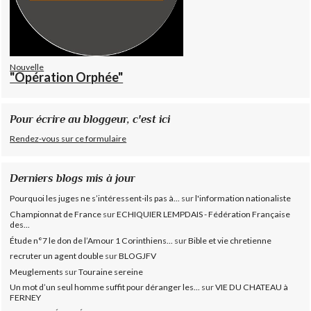
Nouvelle
"Opération Orphée"
Pour écrire au bloggeur, c'est ici
Rendez-vous sur ce formulaire
Derniers blogs mis à jour
Pourquoi les juges ne s’intéressent-ils pas à...
sur
l'information nationaliste
Championnat de France
sur
ECHIQUIER LEMPDAIS - Fédération Française
des...
Étude n°7 le don de l’Amour 1 Corinthiens...
sur
Bible et vie chretienne
recruter un agent double
sur
BLOGJFV
Meuglements
sur
Touraine sereine
Un mot d’un seul homme suffit pour déranger les...
sur
VIE DU CHATEAU à
FERNEY