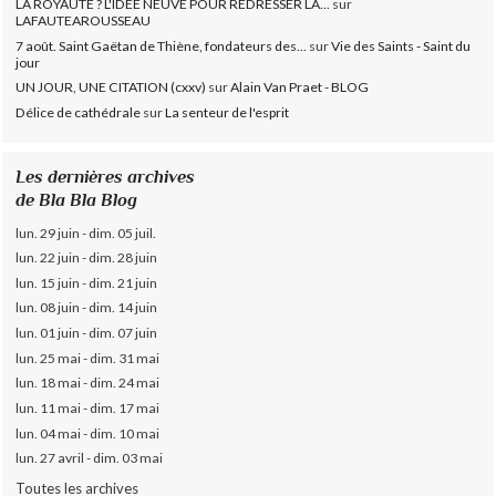
LA ROYAUTÉ ? L'IDÉE NEUVE POUR REDRESSER LA...
sur
LAFAUTEAROUSSEAU
7 août. Saint Gaëtan de Thiène, fondateurs des...
sur
Vie des Saints - Saint du
jour
UN JOUR, UNE CITATION (cxxv)
sur
Alain Van Praet - BLOG
Délice de cathédrale
sur
La senteur de l'esprit
Les dernières archives
de Bla Bla Blog
lun. 29 juin - dim. 05 juil.
lun. 22 juin - dim. 28 juin
lun. 15 juin - dim. 21 juin
lun. 08 juin - dim. 14 juin
lun. 01 juin - dim. 07 juin
lun. 25 mai - dim. 31 mai
lun. 18 mai - dim. 24 mai
lun. 11 mai - dim. 17 mai
lun. 04 mai - dim. 10 mai
lun. 27 avril - dim. 03 mai
Toutes les archives