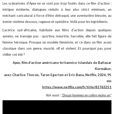
Les scénaristes d’
Apex
ne se sont pas trop foulés dans ce film d’action :
intrigue évidente, dialogues réduits à leur plus strict minimum, un
méchant caricatural à force d'être détraqué, une aventurière blessée, au
trente-sixième dessous, rageuse et opiniâtre. Voilà pour les ingrédients.
L’actrice sud-africaine, habituée aux films d’action depuis quelques
années, ne transige pas : sportive, meurtrie, harcelée, elle fait figure de
femme héroïque. Presque un modèle féministe, et ce dans un film assez
classique dans son genre, musclé, vif et violent. Et pourquoi pas pour
chiller cet été ?
Apex
, film d’action américano-britannico-islandais de Baltasar
Kormákur,
avec Charlize Theron, Taron Egerton et Eric Bana, Netflix, 2026, 95
mn
https://www.netflix.com/fr/title/81763251
Voir aussi :
"Douze hommes en colère moins un"