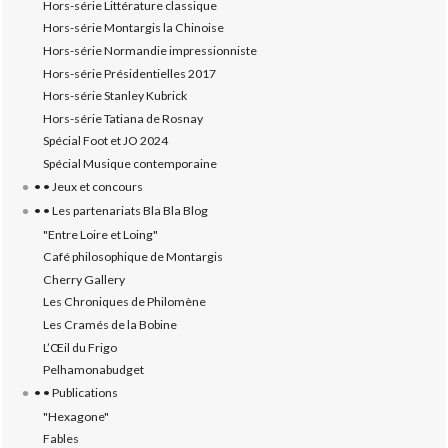
Hors-série Littérature classique
Hors-série Montargis la Chinoise
Hors-série Normandie impressionniste
Hors-série Présidentielles 2017
Hors-série Stanley Kubrick
Hors-série Tatiana de Rosnay
Spécial Foot et JO 2024
Spécial Musique contemporaine
• • Jeux et concours
• • Les partenariats Bla Bla Blog
"Entre Loire et Loing"
Café philosophique de Montargis
Cherry Gallery
Les Chroniques de Philomène
Les Cramés de la Bobine
L’‎Œil du Frigo
Pelhamonabudget
• • Publications
"Hexagone"
Fables