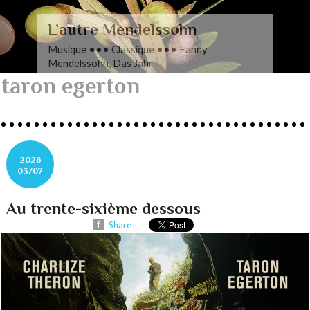
L’autre Mendelssohn
Musique ••• Classique ••• Fanny
Mendelssohn, Das Jahr
taron egerton
2026
03/07
Au trente-sixième dessous
Share