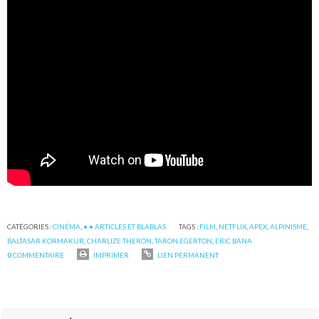
CATÉGORIES :
CINÉMA
,
• • ARTICLES ET BLABLAS
TAGS :
FILM
,
NETFLIX
,
APEX
,
ALPINISME
,
BALTASAR KORMAKUR
,
CHARLIZE THERON
,
TARON EGERTON
,
ERIC BANA
0
COMMENTAIRE
IMPRIMER
LIEN PERMANENT