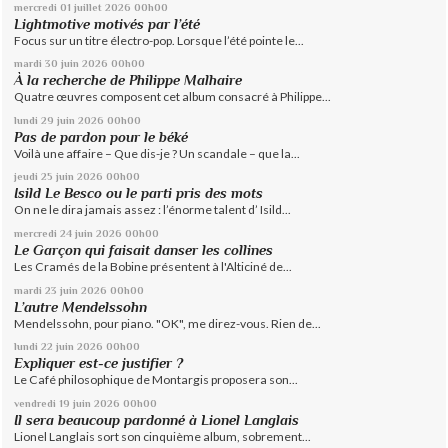
mercredi 01
juillet 2026
00h00
Lightmotive motivés par l’été
Focus sur un titre électro-pop. Lorsque l’été pointe le...
mardi 30
juin 2026
00h00
À la recherche de Philippe Malhaire
Quatre œuvres composent cet album consacré à Philippe...
lundi 29
juin 2026
00h00
Pas de pardon pour le béké
Voilà une affaire – Que dis-je ? Un scandale – que la...
jeudi 25
juin 2026
00h00
Isild Le Besco ou le parti pris des mots
On ne le dira jamais assez : l’énorme talent d’ Isild...
mercredi 24
juin 2026
00h00
Le Garçon qui faisait danser les collines
Les Cramés de la Bobine présentent à l'Alticiné de...
mardi 23
juin 2026
00h00
L’autre Mendelssohn
Mendelssohn, pour piano. "OK", me direz-vous. Rien de...
lundi 22
juin 2026
00h00
Expliquer est-ce justifier ?
Le Café philosophique de Montargis proposera son...
vendredi 19
juin 2026
00h00
Il sera beaucoup pardonné à Lionel Langlais
Lionel Langlais sort son cinquième album, sobrement...