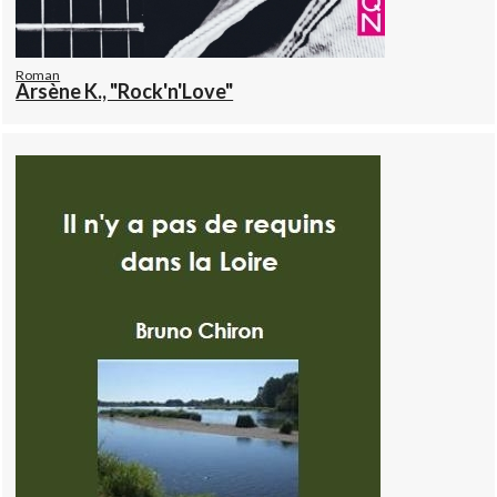
Roman
Arsène K., "Rock'n'Love"