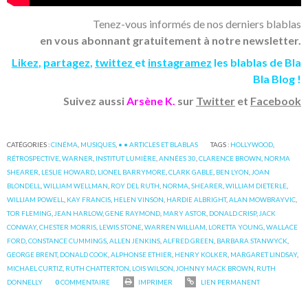
Tenez-vous informés de nos derniers blablas
en vous abonnant gratuitement à notre newsletter.
Likez
,
partagez
,
twittez
et
instagramez
les blablas de Bla
Bla Blog !
Suivez aussi
Arsène K.
sur
Twitter
et
Facebook
CATÉGORIES :
CINÉMA
,
MUSIQUES
,
• • ARTICLES ET BLABLAS
TAGS :
HOLLYWOOD
,
RÉTROSPECTIVE
,
WARNER
,
INSTITUT LUMIÈRE
,
ANNÉES 30
,
CLARENCE BROWN
,
NORMA
SHEARER
,
LESLIE HOWARD
,
LIONEL BARRYMORE
,
CLARK GABLE
,
BEN LYON
,
JOAN
BLONDELL
,
WILLIAM WELLMAN
,
ROY DEL RUTH
,
NORMA
,
SHEARER
,
WILLIAM DIETERLE
,
WILLIAM POWELL
,
KAY FRANCIS
,
HELEN VINSON
,
HARDIE ALBRIGHT
,
ALAN MOWBRAYVIC
,
TOR FLEMING
,
JEAN HARLOW
,
GENE RAYMOND
,
MARY ASTOR
,
DONALD CRISP
,
JACK
CONWAY
,
CHESTER MORRIS
,
LEWIS STONE
,
WARREN WILLIAM
,
LORETTA YOUNG
,
WALLACE
FORD
,
CONSTANCE CUMMINGS
,
ALLEN JENKINS
,
ALFRED GREEN
,
BARBARA STANWYCK
,
GEORGE BRENT
,
DONALD COOK
,
ALPHONSE ETHIER
,
HENRY KOLKER
,
MARGARET LINDSAY
,
MICHAEL CURTIZ
,
RUTH CHATTERTON
,
LOIS WILSON
,
JOHNNY MACK BROWN
,
RUTH
DONNELLY
0
COMMENTAIRE
IMPRIMER
LIEN PERMANENT