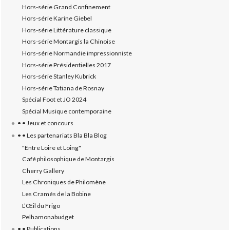
Hors-série Grand Confinement
Hors-série Karine Giebel
Hors-série Littérature classique
Hors-série Montargis la Chinoise
Hors-série Normandie impressionniste
Hors-série Présidentielles 2017
Hors-série Stanley Kubrick
Hors-série Tatiana de Rosnay
Spécial Foot et JO 2024
Spécial Musique contemporaine
• • Jeux et concours
• • Les partenariats Bla Bla Blog
"Entre Loire et Loing"
Café philosophique de Montargis
Cherry Gallery
Les Chroniques de Philomène
Les Cramés de la Bobine
L’‎Œil du Frigo
Pelhamonabudget
• • Publications