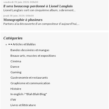
vendredi 19
juin 2026
00h00
Il sera beaucoup pardonné à Lionel Langlais
Lionel Langlais sort son cinquième album, sobrement...
jeudi 18
juin 2026
00h00
Monographie à plusieurs
Partons à la découverte d’un compositeur d’aujourd’hui,...
Catégories
• • Articles et blablas
Bandes dessinées et mangas
Beaux-arts, musées et expositions
Cinéma
Danse
Gaming
Gastronomie et restaurants
Graphisme et communication
Histoire
In english / "Blah Blah Blog"
ITW
Livres et littérature