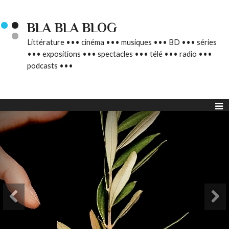
BLA BLA BLOG
Littérature ••• cinéma ••• musiques ••• BD ••• séries
••• expositions ••• spectacles ••• télé ••• radio •••
podcasts •••