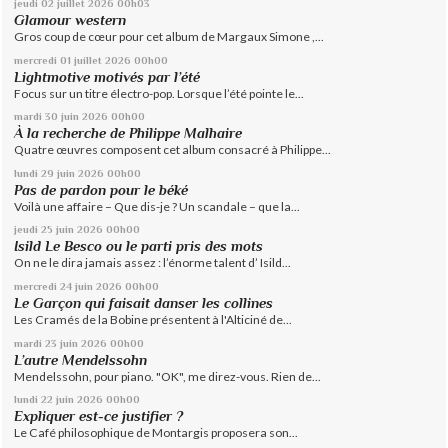
jeudi 02
juillet 2026
00h03
Glamour western
Gros coup de cœur pour cet album de Margaux Simone ,...
mercredi 01
juillet 2026
00h00
Lightmotive motivés par l’été
Focus sur un titre électro-pop. Lorsque l’été pointe le...
mardi 30
juin 2026
00h00
À la recherche de Philippe Malhaire
Quatre œuvres composent cet album consacré à Philippe...
lundi 29
juin 2026
00h00
Pas de pardon pour le béké
Voilà une affaire – Que dis-je ? Un scandale – que la...
jeudi 25
juin 2026
00h00
Isild Le Besco ou le parti pris des mots
On ne le dira jamais assez : l’énorme talent d’ Isild...
mercredi 24
juin 2026
00h00
Le Garçon qui faisait danser les collines
Les Cramés de la Bobine présentent à l'Alticiné de...
mardi 23
juin 2026
00h00
L’autre Mendelssohn
Mendelssohn, pour piano. "OK", me direz-vous. Rien de...
lundi 22
juin 2026
00h00
Expliquer est-ce justifier ?
Le Café philosophique de Montargis proposera son...