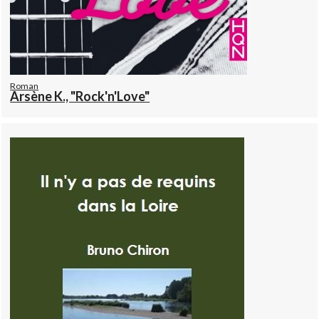
Roman
Arsène K., "Rock'n'Love"