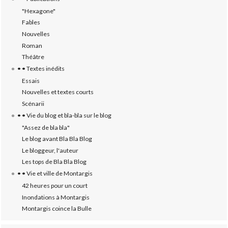
"Hexagone"
Fables
Nouvelles
Roman
Théâtre
• • Textes inédits
Essais
Nouvelles et textes courts
Scénarii
• • Vie du blog et bla-bla sur le blog
"Assez de bla bla"
Le blog avant Bla Bla Blog
Le bloggeur, l'auteur
Les tops de Bla Bla Blog
• • Vie et ville de Montargis
42 heures pour un court
Inondations à Montargis
Montargis coince la Bulle