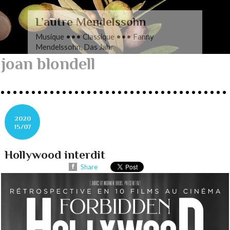
L’autre Mendelssohn
Musique ••• Classique ••• Fanny
Mendelssohn, Das Jahr
joan blondell
2020
15/07
Hollywood interdit
Share