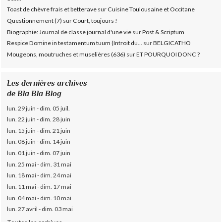
Toast de chèvre frais et betterave
sur
Cuisine Toulousaine et Occitane
Questionnement (7)
sur
Court, toujours !
Biographie: Journal de classe journal d'une vie
sur
Post & Scriptum
Respice Domine in testamentum tuum (Introit du...
sur
BELGICATHO
Mougeons, moutruches et muselières (636)
sur
ET POURQUOI DONC ?
Les dernières archives
de Bla Bla Blog
lun. 29 juin - dim. 05 juil.
lun. 22 juin - dim. 28 juin
lun. 15 juin - dim. 21 juin
lun. 08 juin - dim. 14 juin
lun. 01 juin - dim. 07 juin
lun. 25 mai - dim. 31 mai
lun. 18 mai - dim. 24 mai
lun. 11 mai - dim. 17 mai
lun. 04 mai - dim. 10 mai
lun. 27 avril - dim. 03 mai