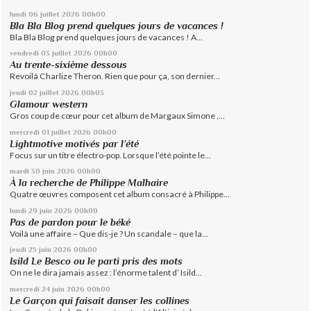
lundi 06
juillet 2026
00h00
Bla Bla Blog prend quelques jours de vacances !
Bla Bla Blog prend quelques jours de vacances ! A...
vendredi 03
juillet 2026
00h00
Au trente-sixième dessous
Revoilà Charlize Theron. Rien que pour ça, son dernier...
jeudi 02
juillet 2026
00h03
Glamour western
Gros coup de cœur pour cet album de Margaux Simone ,...
mercredi 01
juillet 2026
00h00
Lightmotive motivés par l’été
Focus sur un titre électro-pop. Lorsque l’été pointe le...
mardi 30
juin 2026
00h00
À la recherche de Philippe Malhaire
Quatre œuvres composent cet album consacré à Philippe...
lundi 29
juin 2026
00h00
Pas de pardon pour le béké
Voilà une affaire – Que dis-je ? Un scandale – que la...
jeudi 25
juin 2026
00h00
Isild Le Besco ou le parti pris des mots
On ne le dira jamais assez : l’énorme talent d’ Isild...
mercredi 24
juin 2026
00h00
Le Garçon qui faisait danser les collines