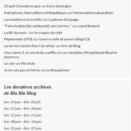
L’Esprit Chevaleresque
sur
Euro-Synergies
Patriotisme, Marseillaise et République
sur
l'information nationaliste
La machine à écrire #31
sur
La plume et la page
”Faire le plein [de carburant] sans larmes.”
sur
Lionel Baland
La BD du mois :
sur
le croquis de côté
Pépiements (593)
sur
Guerre civile et yaourt allégé (3)
La vie est courte chez Carrefour
sur
Kris de Blog
Ono, tome 3 , le secret du souffle
sur
Les Sandales d'Empédocle librairie
jeunesse
Le soir
sur
My shots
Je ne suis pas un héros
sur
Le Bouquineur
Les dernières archives
de Bla Bla Blog
lun. 29 juin - dim. 05 juil.
lun. 22 juin - dim. 28 juin
lun. 15 juin - dim. 21 juin
lun. 08 juin - dim. 14 juin
lun. 01 juin - dim. 07 juin