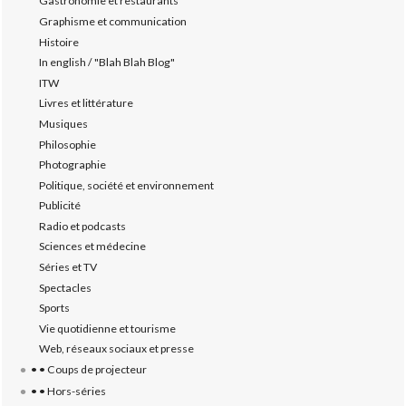
Gastronomie et restaurants
Graphisme et communication
Histoire
In english / "Blah Blah Blog"
ITW
Livres et littérature
Musiques
Philosophie
Photographie
Politique, société et environnement
Publicité
Radio et podcasts
Sciences et médecine
Séries et TV
Spectacles
Sports
Vie quotidienne et tourisme
Web, réseaux sociaux et presse
• • Coups de projecteur
• • Hors-séries