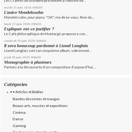
Les Cramés de la Bobine présentent à l'Alticiné de...
mardi 23
juin 2026
00h00
L’autre Mendelssohn
Mendelssohn, pour piano. "OK", me direz-vous. Rien de...
lundi 22
juin 2026
00h00
Expliquer est-ce justifier ?
Le Café philosophique de Montargis proposera son...
vendredi 19
juin 2026
00h00
Il sera beaucoup pardonné à Lionel Langlais
Lionel Langlais sort son cinquième album, sobrement...
jeudi 18
juin 2026
00h00
Monographie à plusieurs
Partons à la découverte d’un compositeur d’aujourd’hui,...
Catégories
• • Articles et blablas
Bandes dessinées et mangas
Beaux-arts, musées et expositions
Cinéma
Danse
Gaming