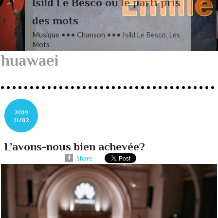
L’autre Mendelssohn
Musique ••• Classique ••• Fanny
Mendelssohn, Das Jahr
huawaei
2019
11/02
L’avons-nous bien achevée?
Share