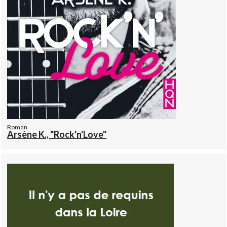
Roman
Arsène K., "Rock'n'Love"