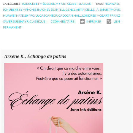
CATÉGORIES :
SCIENCES ET MÉDECINE
,
• • ARTICLES ET BLABLAS
TAGS :
HUAWAEI
,
SCHUBERT
,
SYMPHONIE INACHEVÉE
,
INTELLIGENCE ARTIFICIELLE
,
IA
,
SMARTPHONE
,
HUAWEI MATE 20 PRO
,
LUCAS CANTOR
,
CADOGAN HALL
,
LONDRES
,
MOZART
,
FRANZ
XAVER SÜSSMAYR
,
CLASSIQUE
0
COMMENTAIRE
IMPRIMER
LIEN
PERMANENT
Arsène K.,
Échange de patins