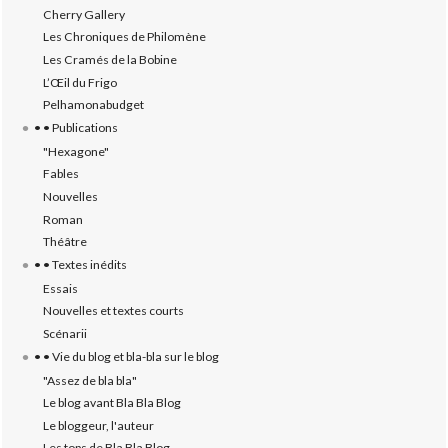
Cherry Gallery
Les Chroniques de Philomène
Les Cramés de la Bobine
L’‎Œil du Frigo
Pelhamonabudget
• • Publications
"Hexagone"
Fables
Nouvelles
Roman
Théâtre
• • Textes inédits
Essais
Nouvelles et textes courts
Scénarii
• • Vie du blog et bla-bla sur le blog
"Assez de bla bla"
Le blog avant Bla Bla Blog
Le bloggeur, l'auteur
Les tops de Bla Bla Blog