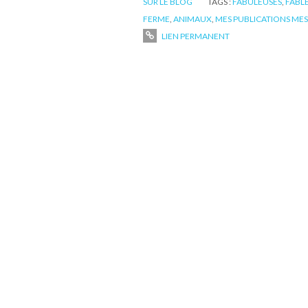
SUR LE BLOG
TAGS :
FABULEUSES
,
FABL
FERME
,
ANIMAUX
,
MES PUBLICATIONS MES
LIEN PERMANENT