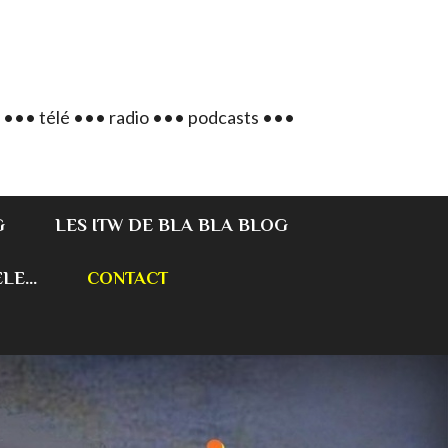
 ••• télé ••• radio ••• podcasts •••
G
LES ITW DE BLA BLA BLOG
E...
CONTACT