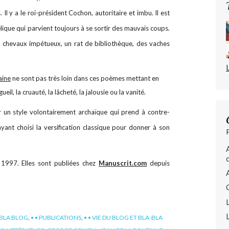
 y a le roi-président Cochon, autoritaire et imbu. Il est
lique qui parvient toujours à se sortir des mauvais coups.
 chevaux impétueux, un rat de bibliothèque, des vaches
aine
ne sont pas très loin dans ces poèmes mettant en
eil, la cruauté, la lâcheté, la jalousie ou la vanité.
r un style volontairement archaïque qui prend à contre-
yant choisi la versification classique pour donner à son
997. Elles sont publiées chez
Manuscrit.com
depuis
 BLA BLOG
,
• • PUBLICATIONS
,
• • VIE DU BLOG ET BLA-BLA