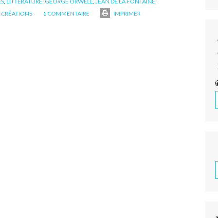
ES
,
LITTÉRATURE
,
GEORGE ORWELL
,
JEAN DE LA FONTAINE
,
 CRÉATIONS
1
COMMENTAIRE
IMPRIMER