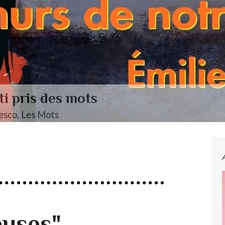
ti pris des mots
esco, Les Mots
euses"