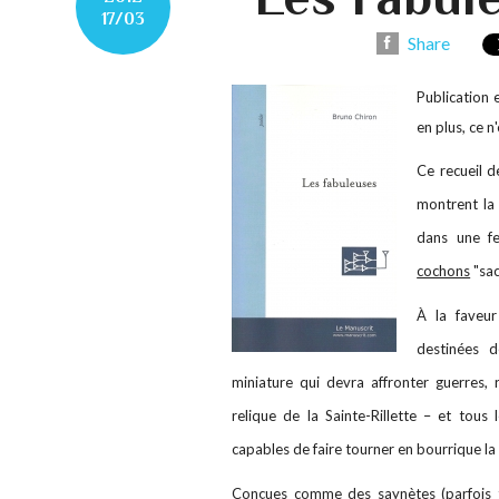
17/03
Share
Publication
en plus, ce n
Ce recueil d
montrent la
dans une f
cochons
"sac
À la faveur
destinées 
miniature qui devra affronter guerres, r
relique de la Sainte-Rillette – et tous
capables de faire tourner en bourrique la 
Conçues comme des saynètes (parfois t