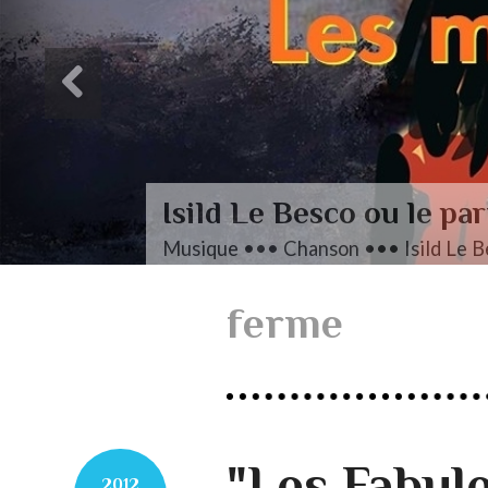
Isild Le Besco ou le par
Musique ••• Chanson ••• Isild Le B
ferme
"Les Fabul
2012