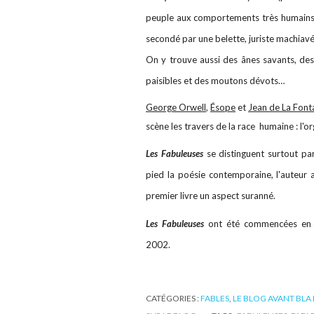
peuple aux comportements très humains. Il
secondé par une belette, juriste machiavé
On y trouve aussi des ânes savants, des
paisibles et des moutons dévots…
George Orwell
,
Ésope
et
Jean de La Font
scène les travers de la race humaine : l'orgu
Les Fabuleuses
se distinguent surtout pa
pied la poésie contemporaine, l'auteur a
premier livre un aspect suranné.
Les Fabuleuses
ont été commencées en 1
2002.
CATÉGORIES :
FABLES
,
LE BLOG AVANT BLA