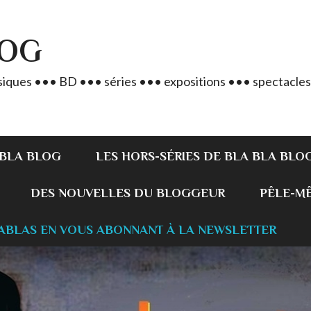
LOG
iques ••• BD ••• séries ••• expositions ••• spectacles
 BLA BLOG
LES HORS-SÉRIES DE BLA BLA BLO
DES NOUVELLES DU BLOGGEUR
PÊLE-MÊL
ABLAS EN VOUS ABONNANT À LA NEWSLETTER