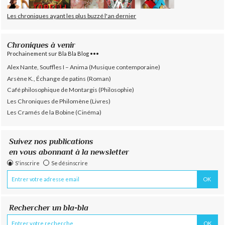
Les chroniques ayant les plus buzzé l'an dernier
Chroniques à venir
Prochainement sur Bla Bla Blog •••
Alex Nante, Souffles I – Anima (Musique contemporaine)
Arsène K., Échange de patins (Roman)
Café philosophique de Montargis (Philosophie)
Les Chroniques de Philomène (Livres)
Les Cramés de la Bobine (Cinéma)
Suivez nos publications
en vous abonnant à la newsletter
S'inscrire
Se désinscrire
Rechercher un bla-bla