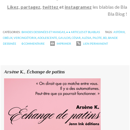
Likez, partagez
,
twittez
et
instagramez
les blablas de Bla
Bla Blog !
CATÉGORIES :
BANDES DESSINÉES ET MANGAS
,
• • ARTICLES ET BLABLAS
TAGS :
ASTÉRIX
,
OBÉLIX
,
VERCINGÉTORIX
,
ADOLESCENTE
,
GAULOIS
,
CÉSAR
,
ALÉSIA
,
PILOTE
,
BD
,
BANDE
DESSINÉE
0
COMMENTAIRE
IMPRIMER
LIEN PERMANENT
Arsène K.,
Échange de patins