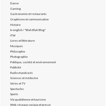
Danse
Gaming
Gastronomie et restaurants
Graphisme et communication
Histoire
In english / "Blah Blah Blog"
ITW
Livres et littérature
Musiques
Philosophie
Photographie
Politique, société et environnement
Publicité
Radio et podcasts
Sciences et médecine
Séries et TV
Spectacles
Sports
Vie quotidienne et tourisme
Web, réseaux sociaux et presse