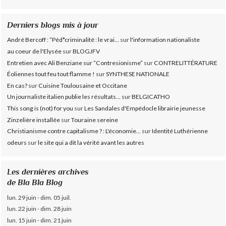
Derniers blogs mis à jour
André Bercoff : ”Péd*criminalité : le vrai...
sur
l'information nationaliste
au coeur de l'Elysée
sur
BLOGJFV
Entretien avec Ali Benziane sur ”Contresionisme”
sur
CONTRELITTÉRATURE
Éoliennes tout feu tout flamme !
sur
SYNTHESE NATIONALE
En cas?
sur
Cuisine Toulousaine et Occitane
Un journaliste italien publie les résultats...
sur
BELGICATHO
This song is (not) for you
sur
Les Sandales d'Empédocle librairie jeunesse
Zinzelière installée
sur
Touraine sereine
Christianisme contre capitalisme ? : L'économie...
sur
Identité Luthérienne
odeurs
sur
le site qui a dit la vérité avant les autres
Les dernières archives
de Bla Bla Blog
lun. 29 juin - dim. 05 juil.
lun. 22 juin - dim. 28 juin
lun. 15 juin - dim. 21 juin