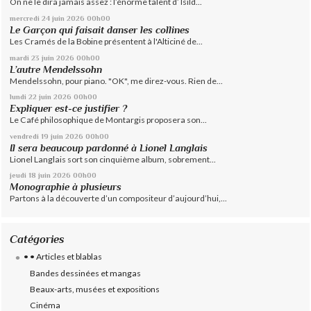
On ne le dira jamais assez : l’énorme talent d’ Isild...
mercredi 24
juin 2026
00h00
Le Garçon qui faisait danser les collines
Les Cramés de la Bobine présentent à l'Alticiné de...
mardi 23
juin 2026
00h00
L’autre Mendelssohn
Mendelssohn, pour piano. "OK", me direz-vous. Rien de...
lundi 22
juin 2026
00h00
Expliquer est-ce justifier ?
Le Café philosophique de Montargis proposera son...
vendredi 19
juin 2026
00h00
Il sera beaucoup pardonné à Lionel Langlais
Lionel Langlais sort son cinquième album, sobrement...
jeudi 18
juin 2026
00h00
Monographie à plusieurs
Partons à la découverte d’un compositeur d’aujourd’hui,...
Catégories
• • Articles et blablas
Bandes dessinées et mangas
Beaux-arts, musées et expositions
Cinéma