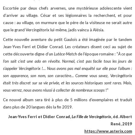
Escortée par deux chefs arvernes, une mystérieuse adolescente vient
d’arriver au village. César et ses légionnaires la recherchent, et pour
cause : au village, on murmure que le père de la visiteuse
ne serait autre
que le grand Vercingétorix lui-même, jadis vaincu à Alésia.
Cette nouvelle aventure du petit Gaulois a été imaginée par le tandem
Jean-Yves Ferri et Didier Conrad. Les créateurs disent ceci au sujet de
cette découverte digne d’un
Lutèce-Match
de l'époque romaine : "
À ce que
l’on sait c’est une ado en révolte. Normal, c’est pas facile tous les jours de
s’appeler Vercingétorix !… Nous avons pas mal enquêté sur elle pour l’album :
son apparence, son nom, son caractère... Comme vous savez, Vercingétorix
était très discret sur sa vie privée, et les sources historiques sont rares. Mais,
vous verrez, nous avons réussi à collecter de nombreux scoops
!"
Ce nouvel album sera tiré à plus de 5 millions d’exemplaires et traduit
dans plus de 20 langues dès la fin 2019.
Jean-Yves Ferri et Didier Conrad,
La Fille de Vercingétorix
, éd. Albert
René, 2019
https://www.asterix.com