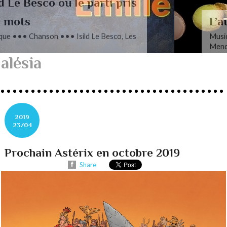
L’autre Mendelssohn
Musique ••• Classique ••• Fanny
Mendelssohn, Das Jahr
alésia
2019
23/04
Prochain Astérix en octobre 2019
Share