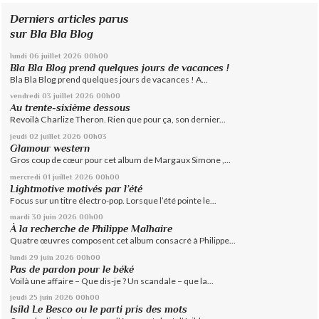
Derniers articles parus
sur Bla Bla Blog
lundi 06
juillet 2026
00h00
Bla Bla Blog prend quelques jours de vacances !
Bla Bla Blog prend quelques jours de vacances ! A...
vendredi 03
juillet 2026
00h00
Au trente-sixième dessous
Revoilà Charlize Theron. Rien que pour ça, son dernier...
jeudi 02
juillet 2026
00h03
Glamour western
Gros coup de cœur pour cet album de Margaux Simone ,...
mercredi 01
juillet 2026
00h00
Lightmotive motivés par l’été
Focus sur un titre électro-pop. Lorsque l’été pointe le...
mardi 30
juin 2026
00h00
À la recherche de Philippe Malhaire
Quatre œuvres composent cet album consacré à Philippe...
lundi 29
juin 2026
00h00
Pas de pardon pour le béké
Voilà une affaire – Que dis-je ? Un scandale – que la...
jeudi 25
juin 2026
00h00
Isild Le Besco ou le parti pris des mots