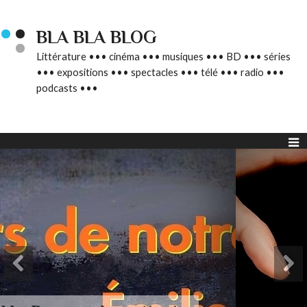
BLA BLA BLOG
Littérature ••• cinéma ••• musiques ••• BD ••• séries
••• expositions ••• spectacles ••• télé ••• radio •••
podcasts •••