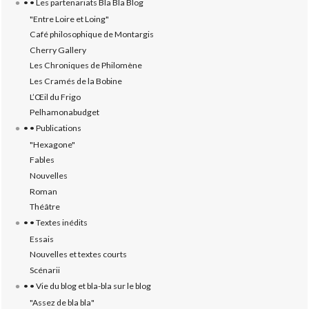
• • Les partenariats Bla Bla Blog
"Entre Loire et Loing"
Café philosophique de Montargis
Cherry Gallery
Les Chroniques de Philomène
Les Cramés de la Bobine
L’‎Œil du Frigo
Pelhamonabudget
• • Publications
"Hexagone"
Fables
Nouvelles
Roman
Théâtre
• • Textes inédits
Essais
Nouvelles et textes courts
Scénarii
• • Vie du blog et bla-bla sur le blog
"Assez de bla bla"