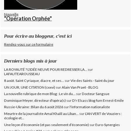
Nouvelle
"Opération Orphée"
Pour écrire au bloggeur, c'est ici
Rendez-vous sur ce formulaire
Derniers blogs mis à jour
LA ROYAUTÉ ? L'IDÉE NEUVE POUR REDRESSER LA...
sur
LAFAUTEAROUSSEAU
8 août. Saint Cyriaque, diacre, et ses...
sur
Vie des Saints - Saint du jour
UN JOUR, UNE CITATION (cxxvi)
sur
Alain Van Praet - BLOG
La nouvelle rubrique de mon Blog : Le vin du...
sur
Docteur Sangsue
Dominique Meyer, directeur d'opéra(s)
sur
D'r Elsass blog fum Ernest-Emile
Russie-Ukraine : Bilan du 6 août 2026
sur
l'information nationaliste
Meurtre de la journaliste Amal Khalil au Liban...
sur
L'AN VERT de Vouziers :
écologie et...
Une leçon d’économie (et pas seulement d’économie)
sur
Euro-Synergies