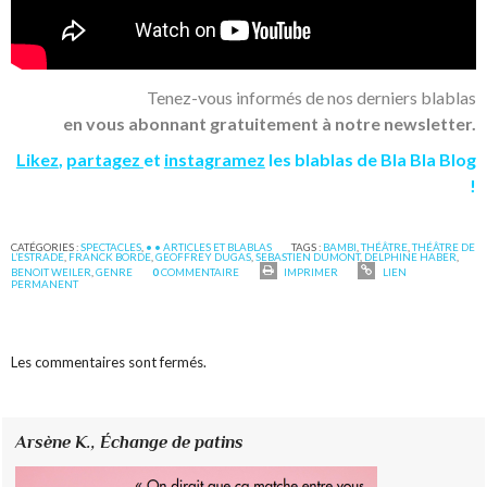
Tenez-vous informés de nos derniers blablas
en vous abonnant gratuitement à notre newsletter.
Likez
,
partagez
et
instagramez
les blablas de Bla Bla Blog
!
CATÉGORIES :
SPECTACLES
,
• • ARTICLES ET BLABLAS
TAGS :
BAMBI
,
THÉÂTRE
,
THÉÂTRE DE
L’ESTRADE
,
FRANCK BORDE
,
GEOFFREY DUGAS
,
SEBASTIEN DUMONT
,
DELPHINE HABER
,
BENOIT WEILER
,
GENRE
0
COMMENTAIRE
IMPRIMER
LIEN
PERMANENT
Les commentaires sont fermés.
Arsène K.,
Échange de patins