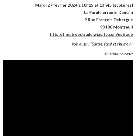
Mardi 27 février 2024 à 10h15 et 13h45 (scolaires)
La Parole errante Demain
9 Rue François Debergue
93100 Montreuil
http://theatreestrade.wixsite.com/estrade
Voir aussi :
"Sartre, l’œuf et l’humain"
© Christophe Martet