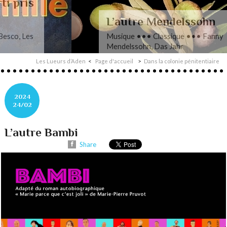
L’autre Mendelssohn
Musique ••• Classique ••• Fanny
Mendelssohn, Das Jahr
Les Lueurs d’Aden
Page d'accueil
Dans la colonie pénitentiaire
2024
24/02
L’autre Bambi
Share