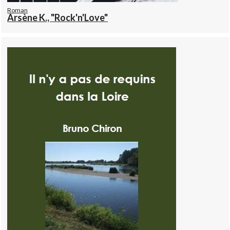
Roman
Arsène K., "Rock'n'Love"