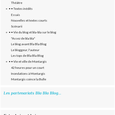
Théâtre
• • Textes inédits
Essais
Nouvelles et textes courts
Scénarii
• • Vie du blog et bla-bla sur le blog
"Assez de bla bla"
Le blog avant Bla Bla Blog
Le bloggeur, l'auteur
Les tops de Bla Bla Blog
• • Vie et ville de Montargis
42 heures pour un court
Inondations à Montargis
Montargis coince la Bulle
Les partenariats Bla Bla Blog...