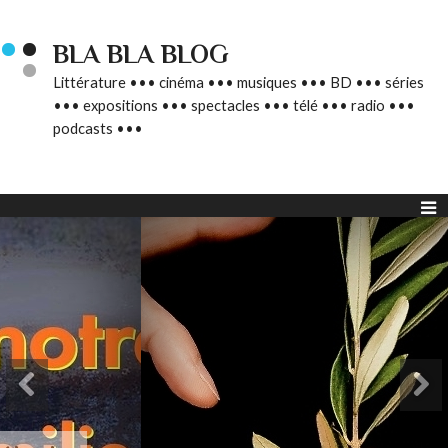
BLA BLA BLOG
Littérature ••• cinéma ••• musiques ••• BD ••• séries
••• expositions ••• spectacles ••• télé ••• radio •••
podcasts •••