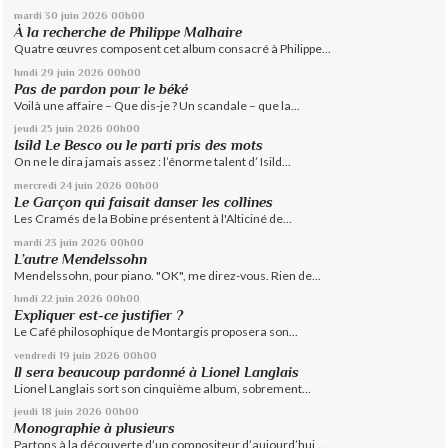
mardi 30
juin 2026
00h00
À la recherche de Philippe Malhaire
Quatre œuvres composent cet album consacré à Philippe...
lundi 29
juin 2026
00h00
Pas de pardon pour le béké
Voilà une affaire – Que dis-je ? Un scandale – que la...
jeudi 25
juin 2026
00h00
Isild Le Besco ou le parti pris des mots
On ne le dira jamais assez : l’énorme talent d’ Isild...
mercredi 24
juin 2026
00h00
Le Garçon qui faisait danser les collines
Les Cramés de la Bobine présentent à l'Alticiné de...
mardi 23
juin 2026
00h00
L’autre Mendelssohn
Mendelssohn, pour piano. "OK", me direz-vous. Rien de...
lundi 22
juin 2026
00h00
Expliquer est-ce justifier ?
Le Café philosophique de Montargis proposera son...
vendredi 19
juin 2026
00h00
Il sera beaucoup pardonné à Lionel Langlais
Lionel Langlais sort son cinquième album, sobrement...
jeudi 18
juin 2026
00h00
Monographie à plusieurs
Partons à la découverte d’un compositeur d’aujourd’hui,...