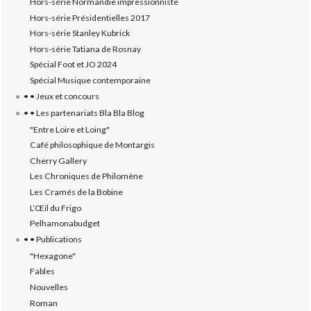
Hors-série Normandie impressionniste
Hors-série Présidentielles 2017
Hors-série Stanley Kubrick
Hors-série Tatiana de Rosnay
Spécial Foot et JO 2024
Spécial Musique contemporaine
• • Jeux et concours
• • Les partenariats Bla Bla Blog
"Entre Loire et Loing"
Café philosophique de Montargis
Cherry Gallery
Les Chroniques de Philomène
Les Cramés de la Bobine
L’‎Œil du Frigo
Pelhamonabudget
• • Publications
"Hexagone"
Fables
Nouvelles
Roman