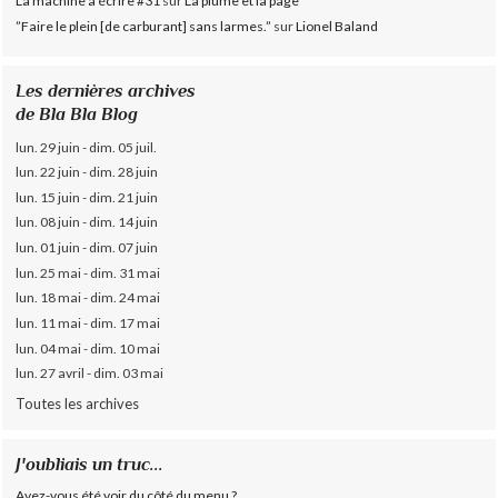
La machine à écrire #31
sur
La plume et la page
”Faire le plein [de carburant] sans larmes.”
sur
Lionel Baland
Les dernières archives
de Bla Bla Blog
lun. 29 juin - dim. 05 juil.
lun. 22 juin - dim. 28 juin
lun. 15 juin - dim. 21 juin
lun. 08 juin - dim. 14 juin
lun. 01 juin - dim. 07 juin
lun. 25 mai - dim. 31 mai
lun. 18 mai - dim. 24 mai
lun. 11 mai - dim. 17 mai
lun. 04 mai - dim. 10 mai
lun. 27 avril - dim. 03 mai
Toutes les archives
J'oubliais un truc...
Avez-vous été voir du côté du menu ?