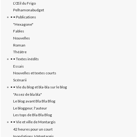
L’‎Œil du Frigo
Pelhamonabudget
• • Publications
"Hexagone"
Fables
Nouvelles
Roman
Théâtre
• • Textes inédits
Essais
Nouvelles et textes courts
Scénarii
• • Vie du blog et bla-bla sur le blog
"Assez de bla bla"
Le blog avant Bla Bla Blog
Le bloggeur, l'auteur
Les tops de Bla Bla Blog
• • Vie et ville de Montargis
42 heures pour un court
Inondations à Montargis