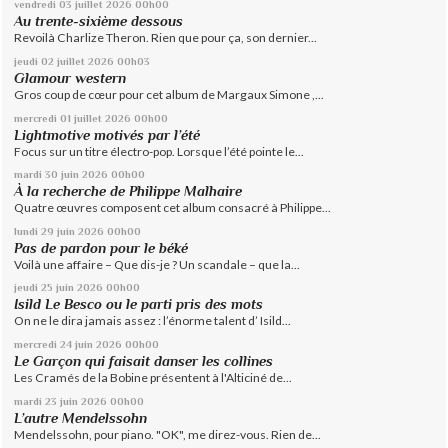
vendredi 03
juillet 2026
00h00
Au trente-sixième dessous
Revoilà Charlize Theron. Rien que pour ça, son dernier...
jeudi 02
juillet 2026
00h03
Glamour western
Gros coup de cœur pour cet album de Margaux Simone ,...
mercredi 01
juillet 2026
00h00
Lightmotive motivés par l’été
Focus sur un titre électro-pop. Lorsque l’été pointe le...
mardi 30
juin 2026
00h00
À la recherche de Philippe Malhaire
Quatre œuvres composent cet album consacré à Philippe...
lundi 29
juin 2026
00h00
Pas de pardon pour le béké
Voilà une affaire – Que dis-je ? Un scandale – que la...
jeudi 25
juin 2026
00h00
Isild Le Besco ou le parti pris des mots
On ne le dira jamais assez : l’énorme talent d’ Isild...
mercredi 24
juin 2026
00h00
Le Garçon qui faisait danser les collines
Les Cramés de la Bobine présentent à l'Alticiné de...
mardi 23
juin 2026
00h00
L’autre Mendelssohn
Mendelssohn, pour piano. "OK", me direz-vous. Rien de...