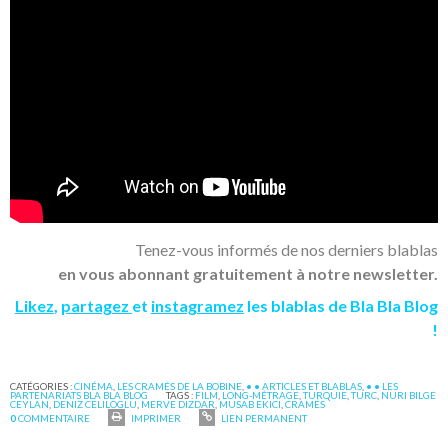
Tenez-vous informés de nos derniers blablas
en vous abonnant gratuitement à notre newsletter.
Likez
,
partagez
et
instagramez
les blablas de Bla Bla Blog
!
CATÉGORIES :
CINÉMA
,
LES CRAMÉS DE LA BOBINE
,
• • ARTICLES ET BLABLAS
,
• • LES
PARTENARIATS BLA BLA BLOG
TAGS :
FILM
,
LONG-MÉTRAGE
,
TURQUIE
,
TURC
,
NURI BILGE
CEYLAN
,
DENIZ CELILOGLU
,
MERVE DIZDAR
,
MUSAB EKICI
,
CRAMÉS
0
COMMENTAIRE
IMPRIMER
LIEN PERMANENT