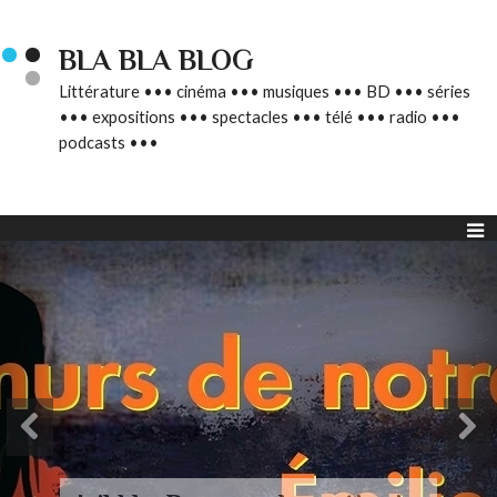
BLA BLA BLOG
Littérature ••• cinéma ••• musiques ••• BD ••• séries
••• expositions ••• spectacles ••• télé ••• radio •••
podcasts •••