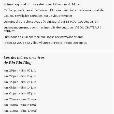
Mémoire quand tu nous retiens
sur
Réflexions du Miroir
Carton jaune à Laurence Ferrari : l’Arcom...
sur
l'information nationaliste
Coucou revoilà les cagoulés.
sur
Le vieux templier
Le manuel de la vie sauvage (Alain Saury)
sur
ET POURQUOI DONC ?
supposant que nous sommes instruits de tout,...
sur
VIE DU CHATEAU à
FERNEY
Luminous de Guillem Marí
sur
Books are my Wonderland
Projet 52-2026 #32 Ville / Village
sur
Petits Propos Décousus
Les dernières archives
de Bla Bla Blog
lun. 29 juin - dim. 05 juil.
lun. 22 juin - dim. 28 juin
lun. 15 juin - dim. 21 juin
lun. 08 juin - dim. 14 juin
lun. 01 juin - dim. 07 juin
lun. 25 mai - dim. 31 mai
lun. 18 mai - dim. 24 mai
lun. 11 mai - dim. 17 mai