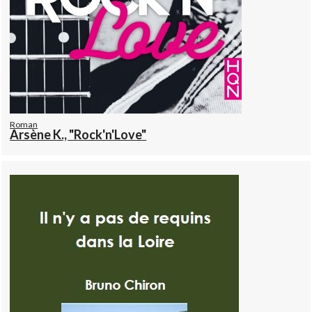
Roman
Arsène K., "Rock'n'Love"