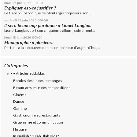
lundi 22
juin 2026
00h00
Expliquer est-ce justifier ?
Le Café philosophique de Montargis proposera son...
vendredi 19
juin 2026
00h00
Il sera beaucoup pardonné à Lionel Langlais
Lionel Langlais sort son cinquième album, sobrement...
jeudi 18
juin 2026
00h00
Monographie à plusieurs
Partons à la découverte d’un compositeur d’aujourd’hui,...
Catégories
• • Articles et blablas
Bandes dessinées et mangas
Beaux-arts, musées et expositions
Cinéma
Danse
Gaming
Gastronomie et restaurants
Graphisme et communication
Histoire
In english / "Blah Blah Blog"