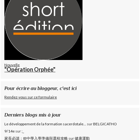
Nouvelle
"Opération Orphée"
Pour écrire au bloggeur, c'est ici
Rendez-vous sur ce formulaire
Derniers blogs mis à jour
Le développement de la formation sacerdotale...
sur
BELGICATHO
9/14e
sur
;_
家長必讀：IB中學入學準備與選校攻略
sur
健康運動