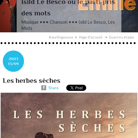
L’autre Mendelssohn
Musique ••• Classique ••• Fanny
Mendelssohn, Das Jahr
Bourlingueuse
Page d'accueil
Guerres et paix
2023
13/09
Les herbes sèches
Share